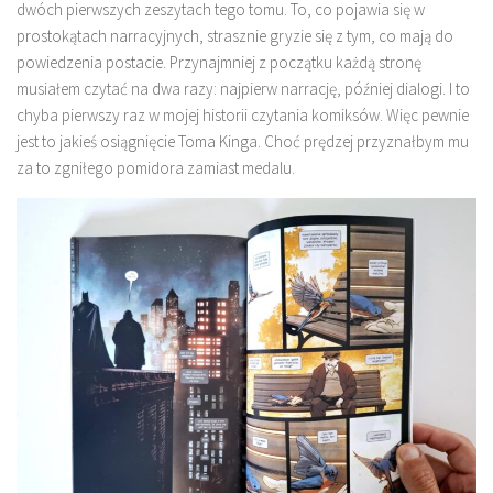
dwóch pierwszych zeszytach tego tomu. To, co pojawia się w
prostokątach narracyjnych, strasznie gryzie się z tym, co mają do
powiedzenia postacie. Przynajmniej z początku każdą stronę
musiałem czytać na dwa razy: najpierw narrację, później dialogi. I to
chyba pierwszy raz w mojej historii czytania komiksów. Więc pewnie
jest to jakieś osiągnięcie Toma Kinga. Choć prędzej przyznałbym mu
za to zgniłego pomidora zamiast medalu.