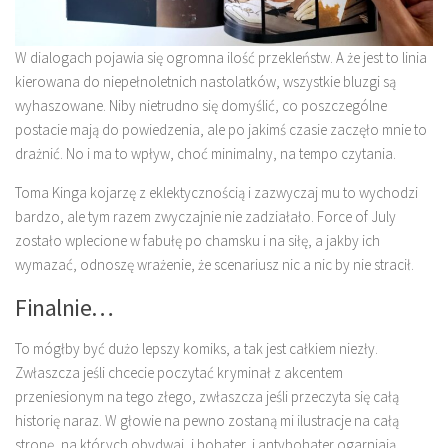
W dialogach pojawia się ogromna ilość przekleństw. A że jest to linia
kierowana do niepełnoletnich nastolatków, wszystkie bluzgi są
wyhaszowane. Niby nietrudno się domyślić, co poszczególne
postacie mają do powiedzenia, ale po jakimś czasie zaczęło mnie to
drażnić. No i ma to wpływ, choć minimalny, na tempo czytania.
Toma Kinga kojarzę z eklektycznością i zazwyczaj mu to wychodzi
bardzo, ale tym razem zwyczajnie nie zadziałało. Force of July
zostało wplecione w fabułę po chamsku i na siłę, a jakby ich
wymazać, odnoszę wrażenie, że scenariusz nic a nic by nie stracił.
Finalnie…
To mógłby być dużo lepszy komiks, a tak jest całkiem niezły.
Zwłaszcza jeśli chcecie poczytać kryminał z akcentem
przeniesionym na tego złego, zwłaszcza jeśli przeczyta się całą
historię naraz. W głowie na pewno zostaną mi ilustracje na całą
stronę, na których obydwaj, i bohater, i antybohater ogarniają