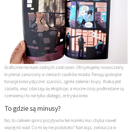
Graficznie nie mam żadnych zastrzeżeń. Otrzymujemy nowoczesny
kryminał zanurzony w cieniach zaułków miasta. Panują spokojne
tonacje kolorystyczne: szarości, zgniłe zielenie i brązy. Walka jest
zażarta, więc zdarzają się eksplozje, a mocne ciosy podkreślane są
czerwienią i to nie tylko dlatego, że tryska krew.
To gdzie są minusy?
No, to całkiem sporo pozytywów ten komiks ma i chyba nawet
więcej niż wad. Co mi się nie podobało? Narracja, zwłaszcza w