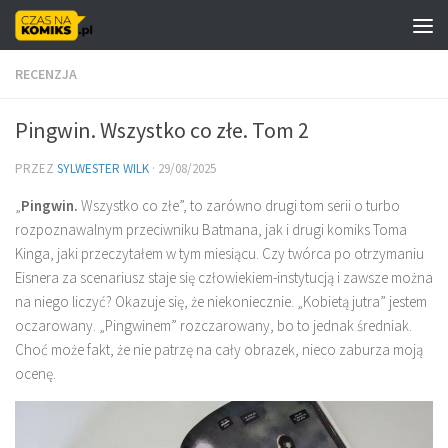
Skip to content
RECENZJA
Pingwin. Wszystko co złe. Tom 2
PRZEZ
SYLWESTER WILK
·
29/08/2025
„
Pingwin.
Wszystko co złe”, to zarówno drugi tom serii o turbo
rozpoznawalnym przeciwniku Batmana, jak i drugi komiks Toma
Kinga, jaki przeczytałem w tym miesiącu. Czy twórca po otrzymaniu
Eisnera za scenariusz staje się człowiekiem-instytucją i zawsze można
na niego liczyć? Okazuje się, że niekoniecznie. „Kobietą jutra” jestem
oczarowany. „Pingwinem” rozczarowany, bo to jednak średniak.
Choć może fakt, że nie patrzę na cały obrazek, nieco zaburza moją
ocenę.