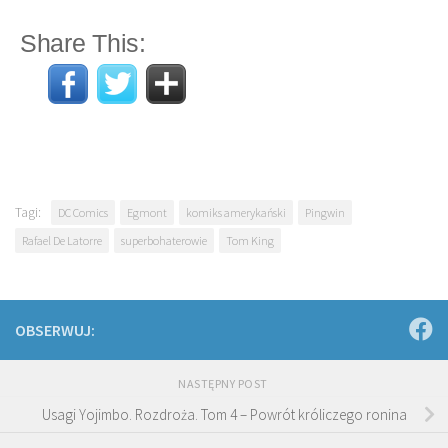
Share This:
Tagi:
DC Comics
Egmont
komiks amerykański
Pingwin
Rafael De Latorre
superbohaterowie
Tom King
OBSERWUJ:
NASTĘPNY POST
Usagi Yojimbo. Rozdroża. Tom 4 – Powrót króliczego ronina