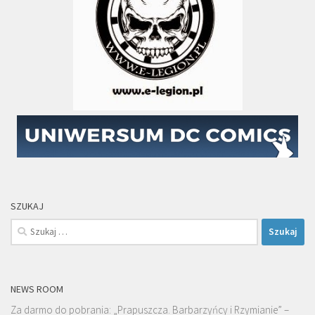
SZUKAJ
Szukaj:
NEWS ROOM
Za darmo do pobrania: „Prapuszcza. Barbarzyńcy i Rzymianie” –