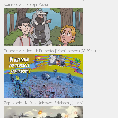
komiks o archeologii Mazur
Program VI Kieleckich Prezentacji Komiksowych (28-29 sierpnia)
Zapowiedź – Na Wrześniowych Szlakach „Śmiały”