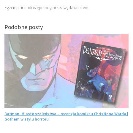
Egzemplarz udostępniony przez wydawnictwo
Podobne posty
Batman. Miasto szaleństwa – recenzja komiksu Christiana Warda |
Gotham w stylu horroru