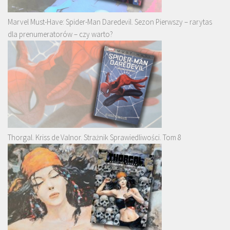
Marvel Must-Have: Spider-Man Daredevil. Sezon Pierwszy – rarytas
dla prenumeratorów – czy warto?
Thorgal. Kriss de Valnor. Strażnik Sprawiedliwości. Tom 8