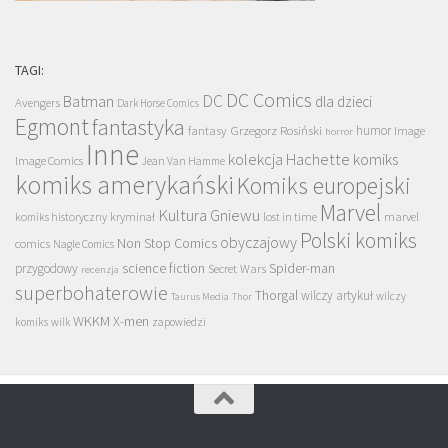
TAGI:
DC Comics
DC
Batman
dla dzieci
Avengers
Dark Horse Comics
Egmont
fantastyka
Grzegorz Rosiński
humor
fantasy
Image
horror
Inne
kolekcja Hachette
komiks
Image Comics
Jean Van Hamme
komiks amerykański
Komiks europejski
Marvel
Kultura Gniewu
komiks historyczny
kryminał
lost in time
marvel
Polski komiks
obyczajowy
Non Stop Comics
comics
Nagle Comics
science fiction
Spider-man
przygodowy
Secret Wars
recenzja
superbohaterowie
Thorgal
wilczy artykuł
wilczy
Taurus Media
Thor
WKKM
X-men
komiks
wilk
zapowiedzi