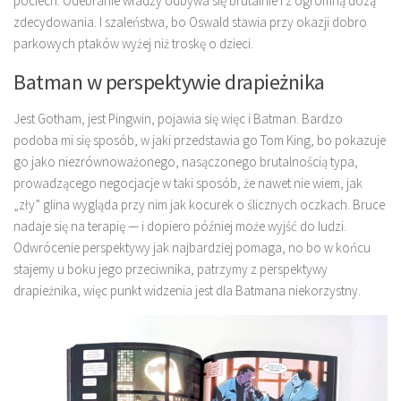
pociech. Odebranie władzy odbywa się brutalnie i z ogromną dozą
zdecydowania. I szaleństwa, bo Oswald stawia przy okazji dobro
parkowych ptaków wyżej niż troskę o dzieci.
Batman w perspektywie drapieżnika
Jest Gotham, jest Pingwin, pojawia się więc i Batman. Bardzo
podoba mi się sposób, w jaki przedstawia go Tom King, bo pokazuje
go jako niezrównoważonego, nasączonego brutalnością typa,
prowadzącego negocjacje w taki sposób, że nawet nie wiem, jak
„zły” glina wygląda przy nim jak kocurek o ślicznych oczkach. Bruce
nadaje się na terapię — i dopiero później może wyjść do ludzi.
Odwrócenie perspektywy jak najbardziej pomaga, no bo w końcu
stajemy u boku jego przeciwnika, patrzymy z perspektywy
drapieżnika, więc punkt widzenia jest dla Batmana niekorzystny.