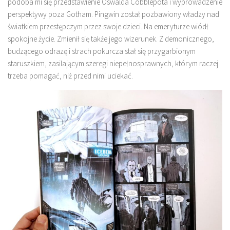
podoba mi się przedstawienie Oswalda Cobblepota i wyprowadzenie
perspektywy poza Gotham. Pingwin został pozbawiony władzy nad
światkiem przestępczym przez swoje dzieci. Na emeryturze wiódł
spokojne życie. Zmienił się także jego wizerunek. Z demonicznego,
budzącego odrazę i strach pokurcza stał się przygarbionym
staruszkiem, zasilającym szeregi niepełnosprawnych, którym raczej
trzeba pomagać, niż przed nimi uciekać.