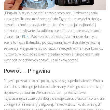
„Pingwin. Wszystko co złe” zamyka story arc, i limitowaną serię
zresztą też. Trudno mieć pretensje do Egmontu, że wydał historię w
kawałku, choć przeczytanie obu tomów naraz jak najbardziej
zadziała pozytywnie dla odbioru scenariusza (o pierwszym tomie
pisałem tu –
KLIK
). Pod koniec pojawia się zamknięcie klamry, a
scena tonięcia Batmobilu pokazywana jest w charakterystycznej
sekwencji. Przypomina się od razu, nawet jeśli wchłaniacie komiksy
hurtowo, w ilościach bliskich przedawkowania. Nie polecam, ale
wychodzi tyle dobrych pozycji, że nijak się oprzeć.
Powrót… Pingwina
Pingwin powraca i to nie po to, by stać się superbohaterem. Wraca
do fachu, z którego jest doskonale znany. Z miłego staruszka staje
się znowu potworem. Ale zaraz, zaraz… przecież nawet
najstraszniejsze zwierzęta dbają o swoje dzieci, prawda? No tak, ale
u Pingwina nie ma taryfy ulgowej, nawet w stosunku do własnych