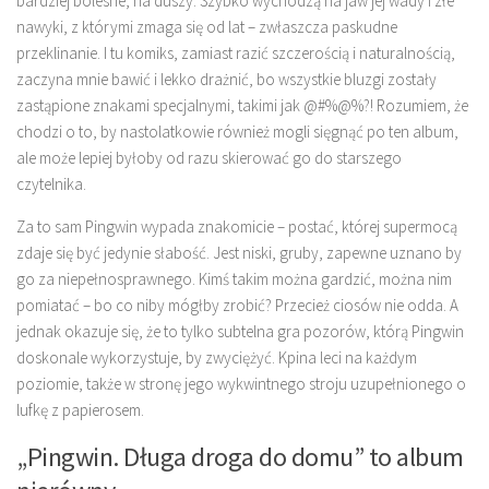
bardziej bolesne, na duszy. Szybko wychodzą na jaw jej wady i złe
nawyki, z którymi zmaga się od lat – zwłaszcza paskudne
przeklinanie. I tu komiks, zamiast razić szczerością i naturalnością,
zaczyna mnie bawić i lekko drażnić, bo wszystkie bluzgi zostały
zastąpione znakami specjalnymi, takimi jak @#%@%?! Rozumiem, że
chodzi o to, by nastolatkowie również mogli sięgnąć po ten album,
ale może lepiej byłoby od razu skierować go do starszego
czytelnika.
Za to sam Pingwin wypada znakomicie – postać, której supermocą
zdaje się być jedynie słabość. Jest niski, gruby, zapewne uznano by
go za niepełnosprawnego. Kimś takim można gardzić, można nim
pomiatać – bo co niby mógłby zrobić? Przecież ciosów nie odda. A
jednak okazuje się, że to tylko subtelna gra pozorów, którą Pingwin
doskonale wykorzystuje, by zwyciężyć. Kpina leci na każdym
poziomie, także w stronę jego wykwintnego stroju uzupełnionego o
lufkę z papierosem.
„Pingwin. Długa droga do domu” to album