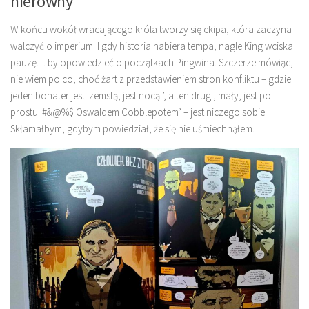
nierówny
W końcu wokół wracającego króla tworzy się ekipa, która zaczyna
walczyć o imperium. I gdy historia nabiera tempa, nagle King wciska
pauzę… by opowiedzieć o początkach Pingwina. Szczerze mówiąc,
nie wiem po co, choć żart z przedstawieniem stron konfliktu – gdzie
jeden bohater jest 'zemstą, jest nocą!’, a ten drugi, mały, jest po
prostu '#&@%$ Oswaldem Cobblepotem’ – jest niczego sobie.
Skłamałbym, gdybym powiedział, że się nie uśmiechnąłem.