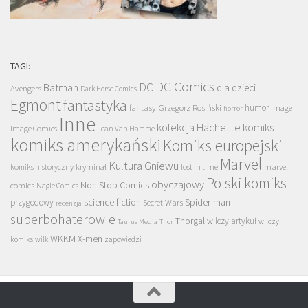
TAGI:
DC Comics
DC
Batman
dla dzieci
Avengers
Dark Horse Comics
Egmont
fantastyka
Grzegorz Rosiński
humor
fantasy
Image
horror
Inne
kolekcja Hachette
komiks
Image Comics
Jean Van Hamme
komiks amerykański
Komiks europejski
Marvel
Kultura Gniewu
komiks historyczny
kryminał
lost in time
marvel
Polski komiks
obyczajowy
Non Stop Comics
comics
Nagle Comics
science fiction
Spider-man
przygodowy
Secret Wars
recenzja
superbohaterowie
Thorgal
wilczy artykuł
wilczy
Taurus Media
Thor
WKKM
X-men
komiks
wilk
zapowiedzi