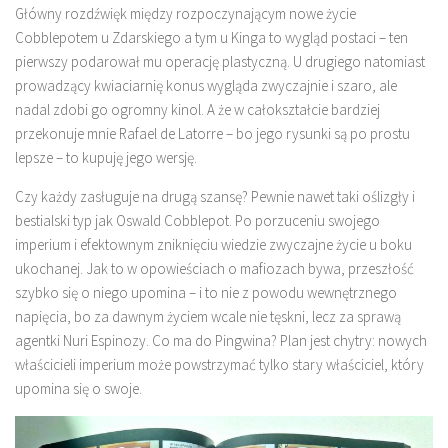
Główny rozdźwięk między rozpoczynającym nowe życie
Cobblepotem u Zdarskiego a tym u Kinga to wygląd postaci – ten
pierwszy podarował mu operację plastyczną. U drugiego natomiast
prowadzący kwiaciarnię konus wygląda zwyczajnie i szaro, ale
nadal zdobi go ogromny kinol. A że w całokształcie bardziej
przekonuje mnie Rafael de Latorre – bo jego rysunki są po prostu
lepsze – to kupuję jego wersję.
Czy każdy zasługuje na drugą szansę? Pewnie nawet taki oślizgły i
bestialski typ jak Oswald Cobblepot. Po porzuceniu swojego
imperium i efektownym zniknięciu wiedzie zwyczajne życie u boku
ukochanej. Jak to w opowieściach o mafiozach bywa, przeszłość
szybko się o niego upomina – i to nie z powodu wewnętrznego
napięcia, bo za dawnym życiem wcale nie tęskni, lecz za sprawą
agentki Nuri Espinozy. Co ma do Pingwina? Plan jest chytry: nowych
właścicieli imperium może powstrzymać tylko stary właściciel, który
upomina się o swoje.