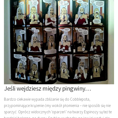
Jeśli wejdziesz między pingwiny…
Bardzo ciekawie wypada zbliżanie się do Cobblepota,
przypominające krążenie ćmy wokół płomienia – nie sposób się nie
sparzyć. Oprócz widocznych 'oparzeń’ na twarzy Espinozy są też te