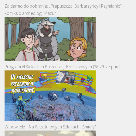
Za darmo do pobrania: „Prapuszcza. Barbarzyńcy i Rzymianie” –
komiks o archeologii Mazur
Program VI Kieleckich Prezentacji Komiksowych (28-29 sierpnia)
Zapowiedź – Na Wrześniowych Szlakach „Śmiały”