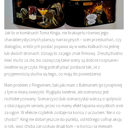
Jak to w komiksach Toma Kinga, nie brakuje tu również jego
charakterystycznych planszy narracyjnych – scen przesłuchań, czy
dialogów, w których postać pojawia się w wielu klatkach na jednej
lub dwóch stronach. Uznaję to za jego znak firmowy. Zresztą trudno
mieć mu to za złe, bo zazwyczaj takie sceny są dobrze rozpisane i
świetnie się je czyta. King potrafi pisać postacie tak, że z
przyjemnością słucha się tego, co mają do powiedzenia
Mam problem z Pingwinem, taki jaki mam z Batmanem (przynajmniej
z tym w miarę świeżym). Wygląda świetnie, ale scenariusz jest
rozhisteryzowany. Scenarzyści (lub scenarzysta) walczą o spójność
z otaczającymi seriami, przez co mamy efekt łapania wszystkich srok
za ogon. W efekcie czytelnik zostaje na końcu z uczuciem: 'Ale o co
chodzi?’. King nie dotarł jeszcze do punktu, od którego cofnął akcję
o rok, więc chyba zaryzykuję drugi tom – w końcu i ja miewam