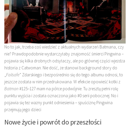
No to jak, trzeba coś wiedzieć z aktualnych wydarzeń Batmana, czy
nie? Prawdopodobnie wystarczyłaby znajomość śmierci Pingwina –
pojawia się kilka drobnych odsyłaczy, ale po głównej części wjeżdża
historia z Catwoman. Nie dość, że stanowi background story do
„
Failsafe
” Zdarskiego i bezpośrednio się do tego albumu odnosi, to
jeszcze została w nim przedrukowana. W efekcie opowieść kotki z
Batman
#125–127 mam na półce podwójnie. Tu zresztą pełni rolę
punktu wyjścia i została oznaczona jako #0 serii pobocznej. No i
pojawia się też ważny punkt odniesienia – spuściznę Pingwina
przejmują jego dzieci
Nowe życie i powrót do przeszłości