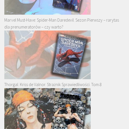
Marvel Must-Have: Spider-Man Daredevil. Sezon Pierwszy – rarytas
dla prenumeratorów – czy warto?
Thorgal. Kriss de Valnor. Strażnik Sprawiedliwości. Tom 8