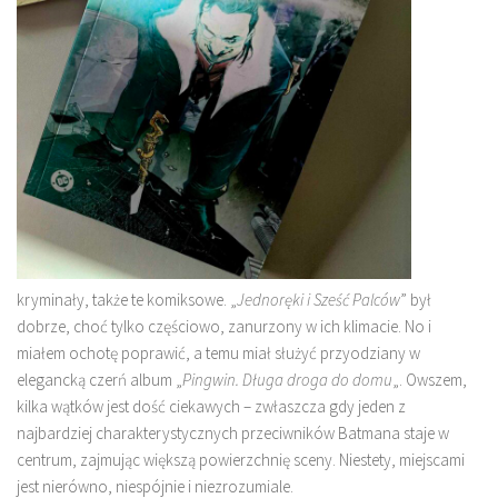
kryminały, także te komiksowe. „
Jednoręki i Sześć Palców
” był
dobrze, choć tylko częściowo, zanurzony w ich klimacie. No i
miałem ochotę poprawić, a temu miał służyć przyodziany w
elegancką czerń album „
Pingwin. Długa droga do domu
„. Owszem,
kilka wątków jest dość ciekawych – zwłaszcza gdy jeden z
najbardziej charakterystycznych przeciwników Batmana staje w
centrum, zajmując większą powierzchnię sceny. Niestety, miejscami
jest nierówno, niespójnie i niezrozumiale.