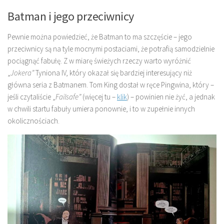
Batman i jego przeciwnicy
Pewnie można powiedzieć, że Batman to ma szczęście – jego
przeciwnicy są na tyle mocnymi postaciami, że potrafią samodzielnie
pociągnąć fabułę. Z w miarę świeżych rzeczy warto wyróżnić
„
Jokera”
Tyniona IV, który okazał się bardziej interesujący niż
główna seria z Batmanem. Tom King dostał w ręce Pingwina, który –
jeśli czytaliście „
Failsafe”
(więcej tu –
klik
) – powinien nie żyć, a jednak
w chwili startu fabuły umiera ponownie, i to w zupełnie innych
okolicznościach.