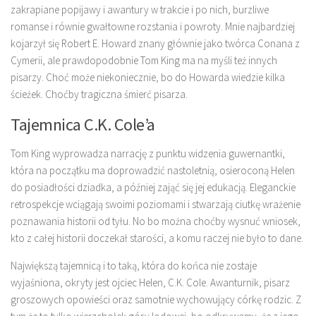
zakrapiane popijawy i awantury w trakcie i po nich, burzliwe
romanse i równie gwałtowne rozstania i powroty. Mnie najbardziej
kojarzył się Robert E. Howard znany głównie jako twórca Conana z
Cymerii, ale prawdopodobnie Tom King ma na myśli też innych
pisarzy. Choć może niekoniecznie, bo do Howarda wiedzie kilka
ścieżek. Choćby tragiczna śmierć pisarza.
Tajemnica C.K. Cole’a
Tom King wyprowadza narrację z punktu widzenia guwernantki,
która na początku ma doprowadzić nastoletnią, osieroconą Helen
do posiadłości dziadka, a później zająć się jej edukacją. Eleganckie
retrospekcje wciągają swoimi poziomami i stwarzają ciutkę wrażenie
poznawania historii od tyłu. No bo można choćby wysnuć wniosek,
kto z całej historii doczekał starości, a komu raczej nie było to dane.
Największą tajemnicą i to taką, która do końca nie zostaje
wyjaśniona, okryty jest ojciec Helen, C.K. Cole. Awanturnik, pisarz
groszowych opowieści oraz samotnie wychowujący córkę rodzic. Z