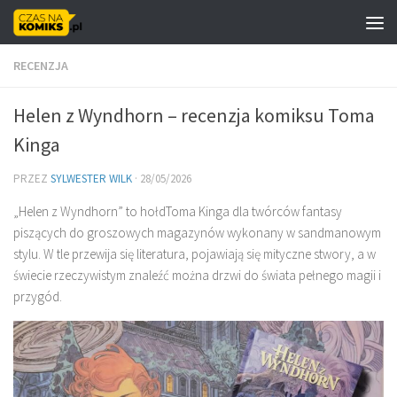
Skip to content
RECENZJA
Helen z Wyndhorn – recenzja komiksu Toma
Kinga
PRZEZ
SYLWESTER WILK
·
28/05/2026
„Helen z Wyndhorn” to hołdToma Kinga dla twórców fantasy
piszących do groszowych magazynów wykonany w sandmanowym
stylu. W tle przewija się literatura, pojawiają się mityczne stwory, a w
świecie rzeczywistym znaleźć można drzwi do świata pełnego magii i
przygód.