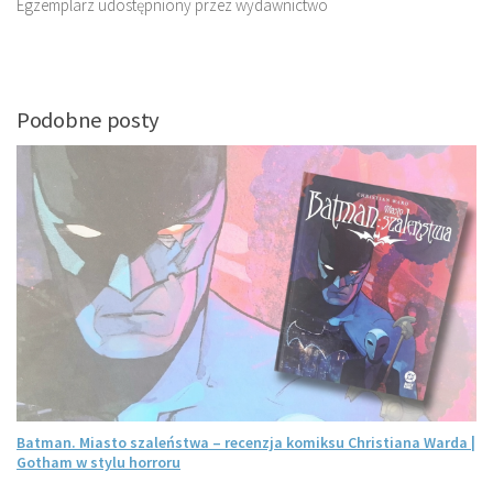
Egzemplarz udostępniony przez wydawnictwo
Podobne posty
Batman. Miasto szaleństwa – recenzja komiksu Christiana Warda |
Gotham w stylu horroru