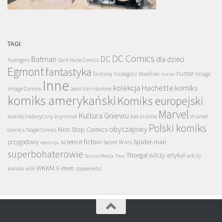
TAGI:
DC Comics
DC
Batman
dla dzieci
Avengers
Dark Horse Comics
Egmont
fantastyka
Grzegorz Rosiński
humor
fantasy
Image
horror
Inne
kolekcja Hachette
komiks
Image Comics
Jean Van Hamme
komiks amerykański
Komiks europejski
Marvel
Kultura Gniewu
komiks historyczny
kryminał
lost in time
marvel
Polski komiks
obyczajowy
Non Stop Comics
comics
Nagle Comics
science fiction
Spider-man
przygodowy
Secret Wars
recenzja
superbohaterowie
Thorgal
wilczy artykuł
wilczy
Taurus Media
Thor
WKKM
X-men
komiks
wilk
zapowiedzi