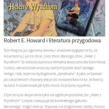
Robert E. Howard i literatura przygodowa
Tom King ma już ogromną renomę i właściwie wygląda na to, że
może tworzyć już co chce, z kim chce i dla kogo chce. „Helen z
Wyndhorn” to sześcioczęściowa miniseria stworzona dla Dark Horse
Comics, ale właściwie unosi się nad tym tytułem duch starego
Vertigo. I tak, mam na myśli głównie „Sandmana”. A jako że Gaiman
po oskarżeniach chowany jest przez wydawnictwa na tył, to tworzy
się luka. A wszechświat jak tylko może, to próżnię wypełnia.
Z tym że są to skojarzenia tylko na ogólnym poziomie, bo „Helen z
Wyndhorn” czerpie i nawiązuje do konkretnego gatunku
literackiego: magii i miecza. Wyprawy na drugi koniec świata, mocno