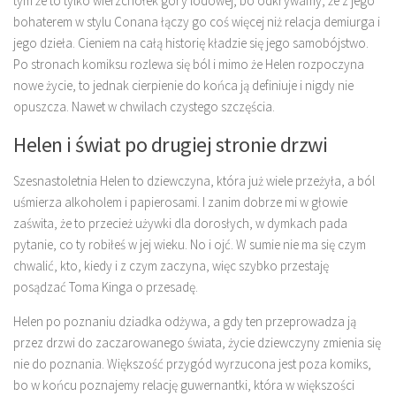
tym że to tylko wierzchołek góry lodowej, bo odkrywamy, że z jego
bohaterem w stylu Conana łączy go coś więcej niż relacja demiurga i
jego dzieła. Cieniem na całą historię kładzie się jego samobójstwo.
Po stronach komiksu rozlewa się ból i mimo że Helen rozpoczyna
nowe życie, to jednak cierpienie do końca ją definiuje i nigdy nie
opuszcza. Nawet w chwilach czystego szczęścia.
Helen i świat po drugiej stronie drzwi
Szesnastoletnia Helen to dziewczyna, która już wiele przeżyła, a ból
uśmierza alkoholem i papierosami. I zanim dobrze mi w głowie
zaświta, że to przecież używki dla dorosłych, w dymkach pada
pytanie, co ty robiłeś w jej wieku. No i ojć. W sumie nie ma się czym
chwalić, kto, kiedy i z czym zaczyna, więc szybko przestaję
posądzać Toma Kinga o przesadę.
Helen po poznaniu dziadka odżywa, a gdy ten przeprowadza ją
przez drzwi do zaczarowanego świata, życie dziewczyny zmienia się
nie do poznania. Większość przygód wyrzucona jest poza komiks,
bo w końcu poznajemy relację guwernantki, która w większości