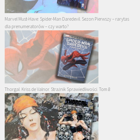
Marvel Must-Have: Spider-Man Daredevil. Sezon Pierwszy – rarytas
dla prenumeratorów – czy warto?
Thorgal. Kriss de Valnor. Strażnik Sprawiedliwości. Tom 8