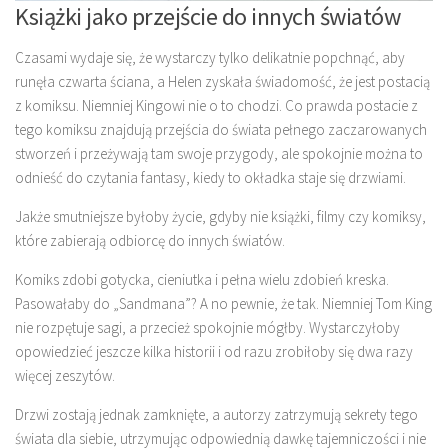
Książki jako przejście do innych światów
Czasami wydaje się, że wystarczy tylko delikatnie popchnąć, aby
runęła czwarta ściana, a Helen zyskała świadomość, że jest postacią
z komiksu. Niemniej Kingowi nie o to chodzi. Co prawda postacie z
tego komiksu znajdują przejścia do świata pełnego zaczarowanych
stworzeń i przeżywają tam swoje przygody, ale spokojnie można to
odnieść do czytania fantasy, kiedy to okładka staje się drzwiami.
Jakże smutniejsze byłoby życie, gdyby nie książki, filmy czy komiksy,
które zabierają odbiorcę do innych światów.
Komiks zdobi gotycka, cieniutka i pełna wielu zdobień kreska.
Pasowałaby do „Sandmana”? A no pewnie, że tak. Niemniej Tom King
nie rozpętuje sagi, a przecież spokojnie mógłby. Wystarczyłoby
opowiedzieć jeszcze kilka historii i od razu zrobiłoby się dwa razy
więcej zeszytów.
Drzwi zostają jednak zamknięte, a autorzy zatrzymują sekrety tego
świata dla siebie, utrzymując odpowiednią dawkę tajemniczości i nie