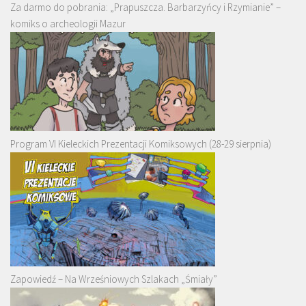
Za darmo do pobrania: „Prapuszcza. Barbarzyńcy i Rzymianie” –
komiks o archeologii Mazur
Program VI Kieleckich Prezentacji Komiksowych (28-29 sierpnia)
Zapowiedź – Na Wrześniowych Szlakach „Śmiały”