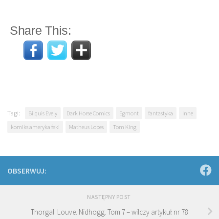
Share This:
Tagi:
Bilquis Evely
Dark Horse Comics
Egmont
fantastyka
Inne
komiks amerykański
Matheus Lopes
Tom King
OBSERWUJ:
NASTĘPNY POST
Thorgal. Louve. Nidhogg. Tom 7 – wilczy artykuł nr 78