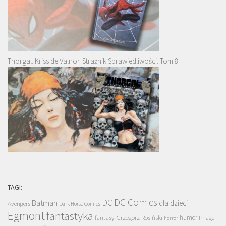
Thorgal. Kriss de Valnor. Strażnik Sprawiedliwości. Tom 8
TAGI:
DC Comics
DC
Batman
dla dzieci
Avengers
Dark Horse Comics
Egmont
fantastyka
Grzegorz Rosiński
humor
fantasy
Image
horror