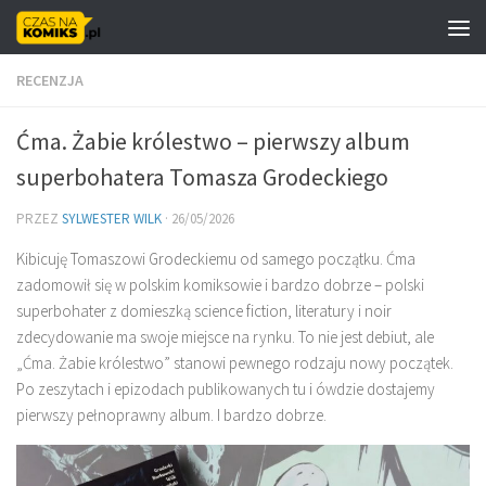
Skip to content
RECENZJA
Ćma. Żabie królestwo – pierwszy album
superbohatera Tomasza Grodeckiego
PRZEZ
SYLWESTER WILK
·
26/05/2026
Kibicuję Tomaszowi Grodeckiemu od samego początku. Ćma
zadomowił się w polskim komiksowie i bardzo dobrze – polski
superbohater z domieszką science fiction, literatury i noir
zdecydowanie ma swoje miejsce na rynku. To nie jest debiut, ale
„Ćma. Żabie królestwo” stanowi pewnego rodzaju nowy początek.
Po zeszytach i epizodach publikowanych tu i ówdzie dostajemy
pierwszy pełnoprawny album. I bardzo dobrze.