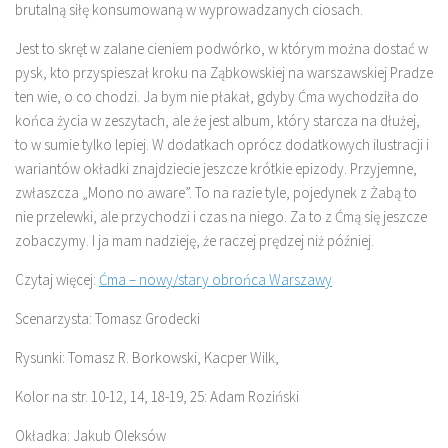
brutalną siłę konsumowaną w wyprowadzanych ciosach.
Jest to skręt w zalane cieniem podwórko, w którym można dostać w
pysk, kto przyspieszał kroku na Ząbkowskiej na warszawskiej Pradze
ten wie, o co chodzi. Ja bym nie płakał, gdyby Ćma wychodziła do
końca życia w zeszytach, ale że jest album, który starcza na dłużej,
to w sumie tylko lepiej. W dodatkach oprócz dodatkowych ilustracji i
wariantów okładki znajdziecie jeszcze krótkie epizody. Przyjemne,
zwłaszcza „Mono no aware”. To na razie tyle, pojedynek z Żabą to
nie przelewki, ale przychodzi i czas na niego. Za to z Ćmą się jeszcze
zobaczymy. I ja mam nadzieję, że raczej prędzej niż później.
Czytaj więcej:
Ćma – nowy/stary obrońca Warszawy
Scenarzysta: Tomasz Grodecki
Rysunki: Tomasz R. Borkowski, Kacper Wilk,
Kolor na str. 10-12, 14, 18-19, 25: Adam Roziński
Okładka: Jakub Oleksów