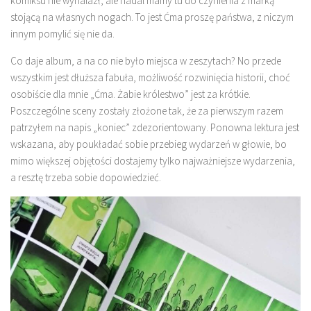
komiksu nie wynalazł, ale nadal mamy tu do czynienia z marką
stojącą na własnych nogach. To jest Ćma proszę państwa, z niczym
innym pomylić się nie da.
Co daje album, a na co nie było miejsca w zeszytach? No przede
wszystkim jest dłuższa fabuła, możliwość rozwinięcia historii, choć
osobiście dla mnie „Ćma. Żabie królestwo” jest za krótkie.
Poszczególne sceny zostały złożone tak, że za pierwszym razem
patrzyłem na napis „koniec” zdezorientowany. Ponowna lektura jest
wskazana, aby poukładać sobie przebieg wydarzeń w głowie, bo
mimo większej objętości dostajemy tylko najważniejsze wydarzenia,
a resztę trzeba sobie dopowiedzieć.