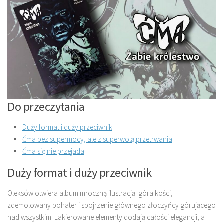
Do przeczytania
Duży format i duży przeciwnik
Ćma bez supermocy, ale z superwolą przetrwania
Ćma się nie przejada
Duży format i duży przeciwnik
Oleksów otwiera album mroczną ilustracją: góra kości,
zdemolowany bohater i spojrzenie głównego złoczyńcy górującego
nad wszystkim. Lakierowane elementy dodają całości elegancji, a