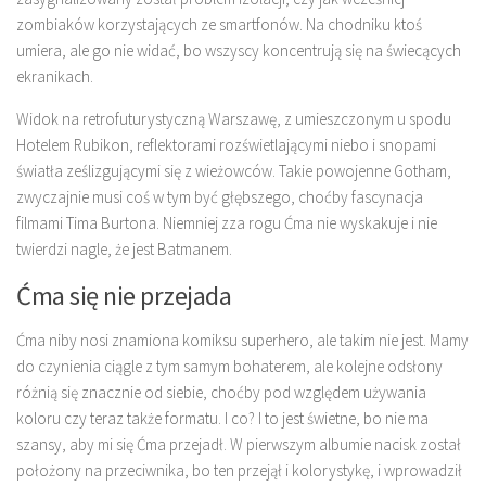
zombiaków korzystających ze smartfonów. Na chodniku ktoś
umiera, ale go nie widać, bo wszyscy koncentrują się na świecących
ekranikach.
Widok na retrofuturystyczną Warszawę, z umieszczonym u spodu
Hotelem Rubikon, reflektorami rozświetlającymi niebo i snopami
światła ześlizgującymi się z wieżowców. Takie powojenne Gotham,
zwyczajnie musi coś w tym być głębszego, choćby fascynacja
filmami Tima Burtona. Niemniej zza rogu Ćma nie wyskakuje i nie
twierdzi nagle, że jest Batmanem.
Ćma się nie przejada
Ćma niby nosi znamiona komiksu superhero, ale takim nie jest. Mamy
do czynienia ciągle z tym samym bohaterem, ale kolejne odsłony
różnią się znacznie od siebie, choćby pod względem używania
koloru czy teraz także formatu. I co? I to jest świetne, bo nie ma
szansy, aby mi się Ćma przejadł. W pierwszym albumie nacisk został
położony na przeciwnika, bo ten przejął i kolorystykę, i wprowadził