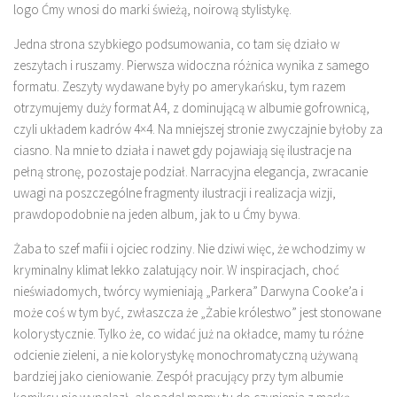
logo Ćmy wnosi do marki świeżą, noirową stylistykę.
Jedna strona szybkiego podsumowania, co tam się działo w
zeszytach i ruszamy. Pierwsza widoczna różnica wynika z samego
formatu. Zeszyty wydawane były po amerykańsku, tym razem
otrzymujemy duży format A4, z dominującą w albumie gofrownicą,
czyli układem kadrów 4×4. Na mniejszej stronie zwyczajnie byłoby za
ciasno. Na mnie to działa i nawet gdy pojawiają się ilustracje na
pełną stronę, pozostaje podział. Narracyjna elegancja, zwracanie
uwagi na poszczególne fragmenty ilustracji i realizacja wizji,
prawdopodobnie na jeden album, jak to u Ćmy bywa.
Żaba to szef mafii i ojciec rodziny. Nie dziwi więc, że wchodzimy w
kryminalny klimat lekko zalatujący noir. W inspiracjach, choć
nieświadomych, twórcy wymieniają „Parkera” Darwyna Cooke’a i
może coś w tym być, zwłaszcza że „Żabie królestwo” jest stonowane
kolorystycznie. Tylko że, co widać już na okładce, mamy tu różne
odcienie zieleni, a nie kolorystykę monochromatyczną używaną
bardziej jako cieniowanie. Zespół pracujący przy tym albumie