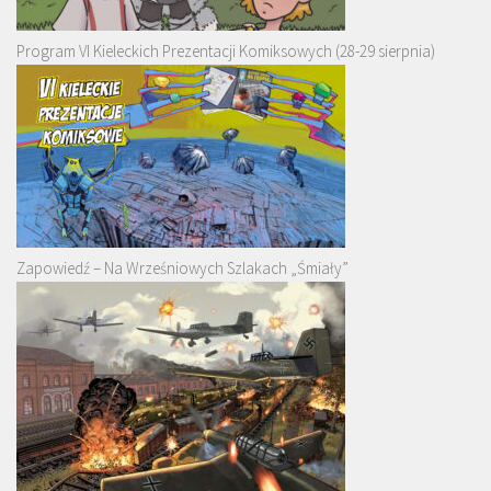
Program VI Kieleckich Prezentacji Komiksowych (28-29 sierpnia)
Zapowiedź – Na Wrześniowych Szlakach „Śmiały”