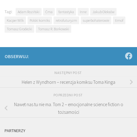
Tagi:
Adam Roziński
Ćma
fantastyka
Inne
Jakub Oleksów
Kacper Wilk
Polski komiks
retrofuturyzm
superbohaterowie
timof
Tomasz Grodecki
Tomasz R. Borkowski
OBSERWUJ:
NASTĘPNY POST
Helen z Wyndhorn – recenzja komiksu Toma Kinga
POPRZEDNI POST
Nawet nas tu nie ma. Tom 2 – emocjonalne science fiction o
tożsamości
PARTNERZY