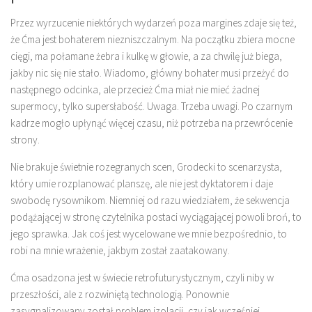
Przez wyrzucenie niektórych wydarzeń poza margines zdaje się też,
że Ćma jest bohaterem niezniszczalnym. Na początku zbiera mocne
cięgi, ma połamane żebra i kulkę w głowie, a za chwilę już biega,
jakby nic się nie stało. Wiadomo, główny bohater musi przeżyć do
następnego odcinka, ale przecież Ćma miał nie mieć żadnej
supermocy, tylko supersłabość. Uwaga. Trzeba uwagi. Po czarnym
kadrze mogło upłynąć więcej czasu, niż potrzeba na przewrócenie
strony.
Nie brakuje świetnie rozegranych scen, Grodecki to scenarzysta,
który umie rozplanować planszę, ale nie jest dyktatorem i daje
swobodę rysownikom. Niemniej od razu wiedziałem, że sekwencja
podążającej w stronę czytelnika postaci wyciągającej powoli broń, to
jego sprawka. Jak coś jest wycelowane we mnie bezpośrednio, to
robi na mnie wrażenie, jakbym został zaatakowany.
Ćma osadzona jest w świecie retrofuturystycznym, czyli niby w
przeszłości, ale z rozwiniętą technologią. Ponownie
zasygnalizowany został problem izolacji, czy jak wcześniej