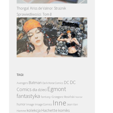
Thorgal. Kriss de Valnor. Strażnik
Sprawiedliwości. Tom 8
TAGI:
DC
DC
Batman
Avengers
Dark Horse Comics
Egmont
Comics
dla dzieci
fantastyka
Grzegorz Rosiński
fantasy
horror
Inne
humor
Image
Image Comics
Jean Van
kolekcja Hachette
komiks
Hamme