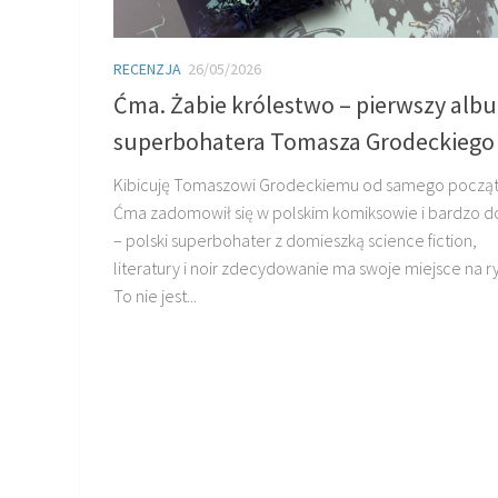
RECENZJA
26/05/2026
Ćma. Żabie królestwo – pierwszy alb
superbohatera Tomasza Grodeckiego
Kibicuję Tomaszowi Grodeckiemu od samego począt
Ćma zadomowił się w polskim komiksowie i bardzo d
– polski superbohater z domieszką science fiction,
literatury i noir zdecydowanie ma swoje miejsce na r
To nie jest...