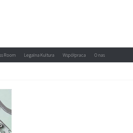
arvel, DC Comics, Image, newsy, konkursy. Wszystko o komiksach
ss Room
Legalna Kultura
Współpraca
O nas