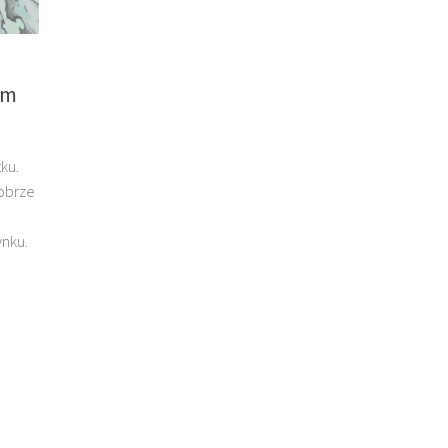
um
ku.
obrze
ynku.