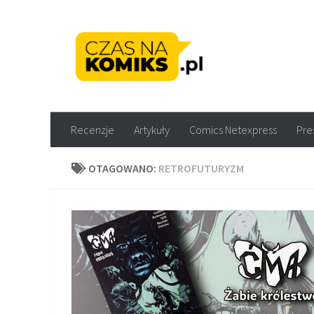
Skip to content
Recenzje komiksów M
Recenzje
Artykuły
Comics Netexpress
Pre
OTAGOWANO:
RETROFUTURYZM