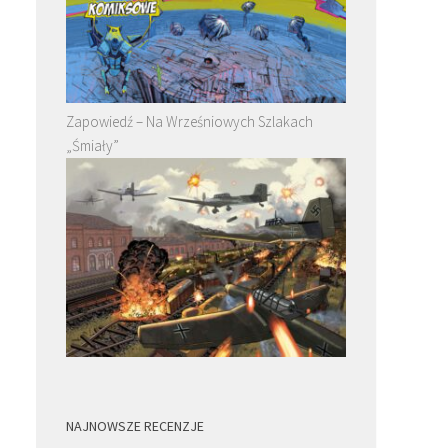
Zapowiedź – Na Wrześniowych Szlakach
„Śmiały”
NAJNOWSZE RECENZJE