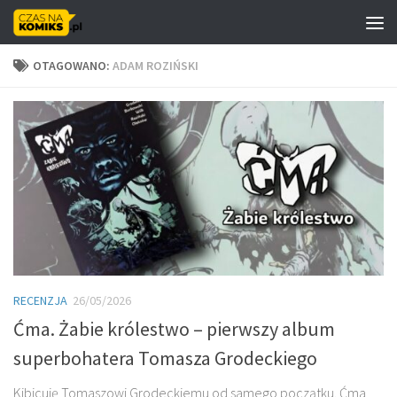
Skip to content
OTAGOWANO:
ADAM ROZIŃSKI
RECENZJA
26/05/2026
Ćma. Żabie królestwo – pierwszy album
superbohatera Tomasza Grodeckiego
Kibicuję Tomaszowi Grodeckiemu od samego początku. Ćma