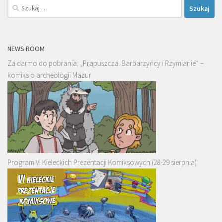
Szukaj:
NEWS ROOM
Za darmo do pobrania: „Prapuszcza. Barbarzyńcy i Rzymianie” –
komiks o archeologii Mazur
Program VI Kieleckich Prezentacji Komiksowych (28-29 sierpnia)