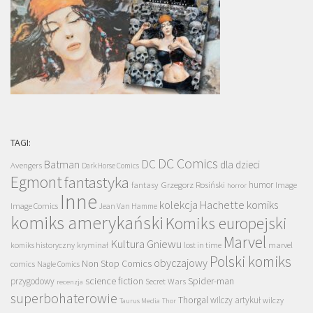
TAGI:
DC Comics
DC
Batman
dla dzieci
Avengers
Dark Horse Comics
Egmont
fantastyka
Grzegorz Rosiński
humor
fantasy
Image
horror
Inne
kolekcja Hachette
komiks
Image Comics
Jean Van Hamme
komiks amerykański
Komiks europejski
Marvel
Kultura Gniewu
komiks historyczny
kryminał
lost in time
marvel
Polski komiks
obyczajowy
Non Stop Comics
comics
Nagle Comics
science fiction
Spider-man
przygodowy
Secret Wars
recenzja
superbohaterowie
Thorgal
wilczy artykuł
wilczy
Taurus Media
Thor