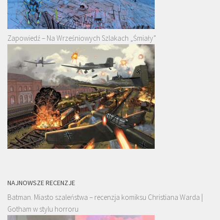
Zapowiedź – Na Wrześniowych Szlakach „Śmiały”
NAJNOWSZE RECENZJE
Batman. Miasto szaleństwa – recenzja komiksu Christiana Warda |
Gotham w stylu horroru