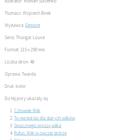
Ilustrator: Roman Surżenko
Tłumacz: Wojciech Birek
Wydawca:
Egmont
Seria: Thorgal: Louve
Format: 215 x 290 mm
Liczba stron: 48
Oprawa: Twarda
Druk: kolor
Do tej pory ukazały się
Człowiek Wilk
To nie jest las dla starych wilków
Smacznego proszę wilka
Rufus. Wilk w owczej skórze