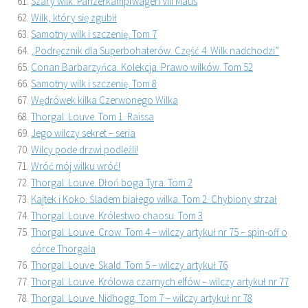
Szary wilk. Panzerkampfwagen VIII Maus
Wilk, który się zgubił
Samotny wilk i szczenię. Tom 7
„Podręcznik dla Superbohaterów. Część 4. Wilk nadchodzi”
Conan Barbarzyńca. Kolekcja. Prawo wilków. Tom 52
Samotny wilk i szczenię. Tom 8
Wędrówek kilka Czerwonego Wilka
Thorgal. Louve. Tom 1. Raissa
Jego wilczy sekret – seria
Wilcy pode drzwi podleźli!
Wróć mój wilku wróć!
Thorgal. Louve. Dłoń boga Tyra. Tom 2
Kajtek i Koko. Śladem białego wilka. Tom 2. Chybiony strzał
Thorgal. Louve. Królestwo chaosu. Tom 3
Thorgal. Louve. Crow. Tom 4 – wilczy artykuł nr 75 – spin-off o
córce Thorgala
Thorgal. Louve. Skald. Tom 5 – wilczy artykuł 76
Thorgal. Louve. Królowa czarnych elfów – wilczy artykuł nr 77
Thorgal. Louve. Nidhogg. Tom 7 – wilczy artykuł nr 78