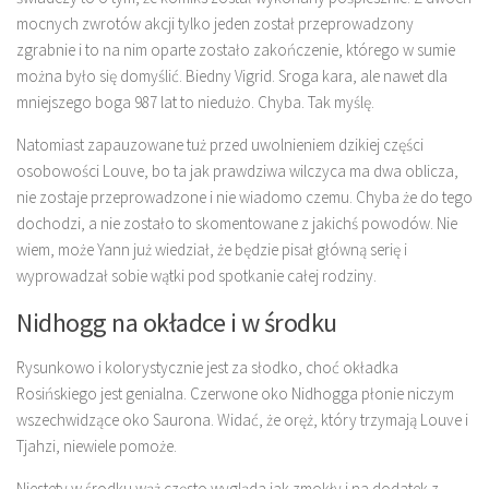
mocnych zwrotów akcji tylko jeden został przeprowadzony
zgrabnie i to na nim oparte zostało zakończenie, którego w sumie
można było się domyślić. Biedny Vigrid. Sroga kara, ale nawet dla
mniejszego boga 987 lat to niedużo. Chyba. Tak myślę.
Natomiast zapauzowane tuż przed uwolnieniem dzikiej części
osobowości Louve, bo ta jak prawdziwa wilczyca ma dwa oblicza,
nie zostaje przeprowadzone i nie wiadomo czemu. Chyba że do tego
dochodzi, a nie zostało to skomentowane z jakichś powodów. Nie
wiem, może Yann już wiedział, że będzie pisał główną serię i
wyprowadzał sobie wątki pod spotkanie całej rodziny.
Nidhogg na okładce i w środku
Rysunkowo i kolorystycznie jest za słodko, choć okładka
Rosińskiego jest genialna. Czerwone oko Nidhogga płonie niczym
wszechwidzące oko Saurona. Widać, że oręż, który trzymają Louve i
Tjahzi, niewiele pomoże.
Niestety w środku wąż często wygląda jak zmokły i na dodatek z