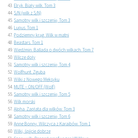
Elryk. Biały wilk. Tom 3
S/N (wilk z S/N)
Samotny wilk i szczenię. Tom 3
Lupus. Tom 1
Podziemny krąg. Wilk w matni
Beastars. Tom 1
Wiedźmin. Ballada o dwóch wilkach. Tom 7
Wilcze doły
Samotny wilk i szczenię. Tom 4
Wolfhunt. Zguba
Wilki z Nowego Meksyku
MUTE – ON/OFF (Wolf)
Samotny wilk i szczenię. Tom 5
Wilk morski
Alpha. Zapłata dla wilków. Tom 3
Samotny wilk i szczenię. Tom 6
Anne Bonny. Wilczyca z Karaibów. Tom 1
Wilki, śpijcie dobrze