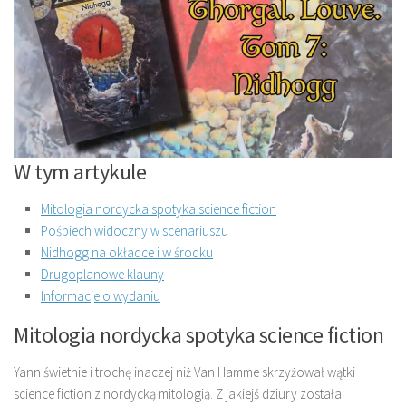
W tym artykule
Mitologia nordycka spotyka science fiction
Pośpiech widoczny w scenariuszu
Nidhogg na okładce i w środku
Drugoplanowe klauny
Informacje o wydaniu
Mitologia nordycka spotyka science fiction
Yann świetnie i trochę inaczej niż Van Hamme skrzyżował wątki
science fiction z nordycką mitologią. Z jakiejś dziury została