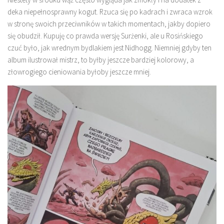
deka niepełnosprawny kogut. Rzuca się po kadrach i zwraca wzrok
w stronę swoich przeciwników w takich momentach, jakby dopiero
się obudził. Kupuję co prawda wersję Surżenki, ale u Rosińskiego
czuć było, jak wrednym bydlakiem jest Nidhogg. Niemniej gdyby ten
album ilustrował mistrz, to byłby jeszcze bardziej kolorowy, a
złowrogiego cieniowania byłoby jeszcze mniej.