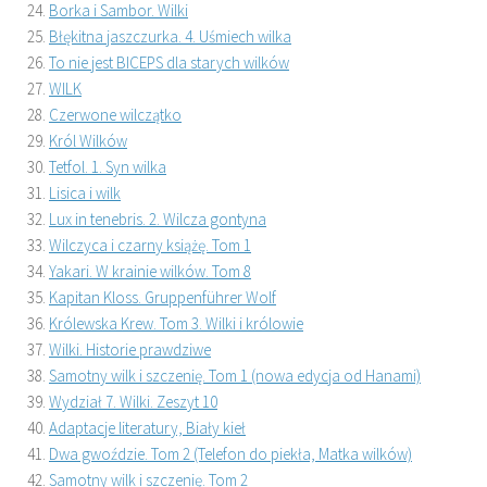
Borka i Sambor. Wilki
Błękitna jaszczurka. 4. Uśmiech wilka
To nie jest BICEPS dla starych wilków
WILK
Czerwone wilczątko
Król Wilków
Tetfol. 1. Syn wilka
Lisica i wilk
Lux in tenebris. 2. Wilcza gontyna
Wilczyca i czarny książę. Tom 1
Yakari. W krainie wilków. Tom 8
Kapitan Kloss. Gruppenführer Wolf
Królewska Krew. Tom 3. Wilki i królowie
Wilki. Historie prawdziwe
Samotny wilk i szczenię. Tom 1 (nowa edycja od Hanami)
Wydział 7. Wilki. Zeszyt 10
Adaptacje literatury, Biały kieł
Dwa gwoździe. Tom 2 (Telefon do piekła, Matka wilków)
Samotny wilk i szczenię. Tom 2