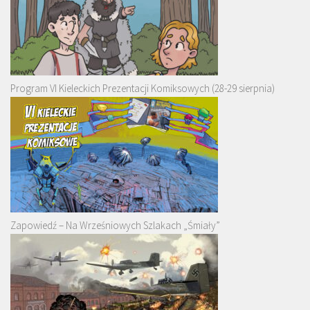
Program VI Kieleckich Prezentacji Komiksowych (28-29 sierpnia)
Zapowiedź – Na Wrześniowych Szlakach „Śmiały”