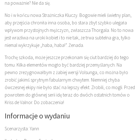
na poważnie? Nie da się.
No i w końcu nowa Strażniczka Kluczy. Bogowie mieli świetny plan,
aby przejścia chroniła inna osoba, bo stara zbyt szybko ulegała
wpływom przystojnych mężczyzn, zwłaszcza Thorgala. No to nowa
jest wrażliwa na uroki kobiet i to nie tak, że trwa subtelna gra, tylko
niemal wykrzykuje „haba, haba!”. Żenada.
Trochę szkoda, może jeszcze przekonam się ciut bardziej do tego
tomu. Kilka elementów mogło być bardziej przemyślanych. Na
pewno zrezygnowałbym z żabiej wersji Volsunga, co można było
zrobić jakimś sprytnym fabularnym chwytem. Niemniej chyba
ówczesnej ekipy nie było stać na lepszy efekt. Zrobili, co mogli. Przed
powrotem do głównej serii idę teraz do dwóch ostatnich tomów o
Kriss de Valnor. Do zobaczenia!
Informacje o wydaniu
Scenarzysta: Yann