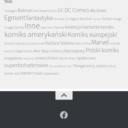
TAGI:
DC Comics
DC
Batman
dla dzieci
Avengers
Dark Horse Comics
Egmont
fantastyka
Grzegorz Rosiński
humor
fantasy
Image
horror
Inne
kolekcja Hachette
komiks
Image Comics
Jean Van Hamme
komiks amerykański
Komiks europejski
Marvel
Kultura Gniewu
komiks historyczny
kryminał
lost in time
marvel
Polski komiks
obyczajowy
Non Stop Comics
comics
Nagle Comics
science fiction
Spider-man
przygodowy
Secret Wars
recenzja
superbohaterowie
Thorgal
wilczy artykuł
wilczy
Taurus Media
Thor
WKKM
X-men
komiks
wilk
zapowiedzi