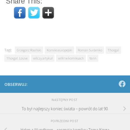
Share This:
Tagi:
Grzegorz Rosiński
Komiks europejski
Roman Surżenko
Thorgal
Thorgal. Louve
wilczy artykuł
wilki w komiksach
Yann
OBSERWUJ:
NASTĘPNY POST
To był najlepszy koniec świata – powrót do lat 90.
POPRZEDNI POST
Helen z Wyndhorn – recenzja komiksu Toma Kinga