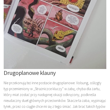
Drugoplanowe klauny
Nie przekonują też inne postacie drugoplanowe. Volsung, oślizgły
typ przemieniony w „Strażniczce kluczy” w żabę, chyba dla żartu,
który miał zostać przy następnej okazji odkręcony, podkreśla
nieudaczny duet głównych przeciwników. Skacze ta żaba, wypinając
tyłek, przez co ciągle chce mi się z tego śmiać. Jak brać takich typów