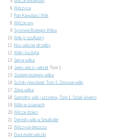
Wilcze imperium
Wilczyca
Pan Kawalarz Wilk
Wilcze sny
Synowie Białego Wilka
Wilk (z szuflady)
Noc wilczej strzelby
Wilki i koźlęta
Serce wilka
Jego wilczy sekret
. Tom 1
Śladem białego wilka
Szósty rewolwer. Tom 5. Zimowe wilki
Zima wilka
Samotny wilk i szczenię. Tom 1. Szlak śmierci
Wilki w ścianach
Wilcze dzieci
Ognisty wilk w Smallville
Wilczyce deszczu
Dwa małe wilczki