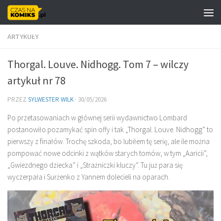
Skip to content
ARTYKUŁY
Thorgal. Louve. Nidhogg. Tom 7 – wilczy
artykuł nr 78
PRZEZ
SYLWESTER WILK
·
30/05/2026
Po przetasowaniach w głównej serii wydawnictwo Lombard
postanowiło pozamykać spin offy i tak „Thorgal. Louve. Nidhogg” to
pierwszy z finałów. Trochę szkoda, bo lubiłem tę serię, ale ile można
pompować nowe odcinki z wątków starych tomów, w tym „Aaricii”,
„Gwiezdnego dziecka” i „Strażniczki kluczy”. Tu już para się
wyczerpała i Surżenko z Yannem dolecieli na oparach.