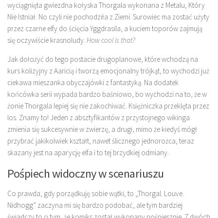
wyciągnięta gwiezdna kołyska Thorgala wykonana z Metalu, Który
Nie Istniał. No czyli nie pochodziła z Ziemi. Surowiec ma zostać użyty
przez czarne elfy do ścięcia Yggdrasila, a kuciem toporów zajmują
się oczywiście krasnoludy.
How cool is that?
Jak dołożyć do tego postacie drugoplanowe, które wchodzą na
kurs kolizyjny z Aaricią i tworzą emocjonalny trójkąt, to wychodzi już
ciekawa mieszanka obyczajówki z fantastyką. Na dodatek
końcówka serii wypada bardzo baśniowo, bo wychodzi na to, że w
żonie Thorgala lepiej się nie zakochiwać. Księżniczka przeklęta przez
los. Znamy to! Jeden z absztyfikantów z przystojnego wikinga
zmienia się sukcesywnie w zwierzę, a drugi, mimo że kiedyś mógł
przybrać jakikolwiek kształt, nawet ślicznego jednorożca, teraz
skazany jest na aparycję elfa i to tej brzydkiej odmiany.
Pośpiech widoczny w scenariuszu
Co prawda, gdy porządkuję sobie wątki, to „Thorgal. Louve.
Nidhogg” zaczyna mi się bardzo podobać, ale tym bardziej
świadczy to o tym, że komiks został wykonany pośpiesznie. Z dwóch