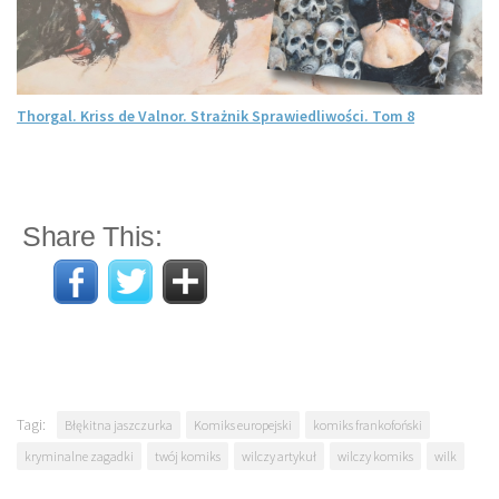
Thorgal. Kriss de Valnor. Strażnik Sprawiedliwości. Tom 8
Share This:
Tagi:
Błękitna jaszczurka
Komiks europejski
komiks frankofoński
kryminalne zagadki
twój komiks
wilczy artykuł
wilczy komiks
wilk