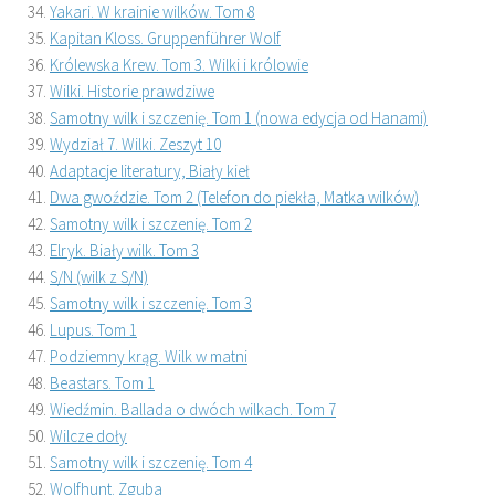
Yakari. W krainie wilków. Tom 8
Kapitan Kloss. Gruppenführer Wolf
Królewska Krew. Tom 3. Wilki i królowie
Wilki. Historie prawdziwe
Samotny wilk i szczenię. Tom 1 (nowa edycja od Hanami)
Wydział 7. Wilki. Zeszyt 10
Adaptacje literatury, Biały kieł
Dwa gwoździe. Tom 2 (Telefon do piekła, Matka wilków)
Samotny wilk i szczenię. Tom 2
Elryk. Biały wilk. Tom 3
S/N (wilk z S/N)
Samotny wilk i szczenię. Tom 3
Lupus. Tom 1
Podziemny krąg. Wilk w matni
Beastars. Tom 1
Wiedźmin. Ballada o dwóch wilkach. Tom 7
Wilcze doły
Samotny wilk i szczenię. Tom 4
Wolfhunt. Zguba