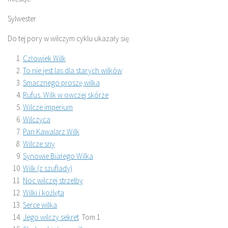
Sylwester
Do tej pory w wilczym cyklu ukazały się:
Człowiek Wilk
To nie jest las dla starych wilków
Smacznego proszę wilka
Rufus. Wilk w owczej skórze
Wilcze imperium
Wilczyca
Pan Kawalarz Wilk
Wilcze sny
Synowie Białego Wilka
Wilk (z szuflady)
Noc wilczej strzelby
Wilki i koźlęta
Serce wilka
Jego wilczy sekret
. Tom 1