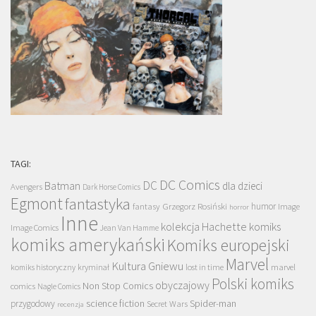
TAGI:
DC Comics
DC
Batman
dla dzieci
Avengers
Dark Horse Comics
Egmont
fantastyka
Grzegorz Rosiński
humor
fantasy
Image
horror
Inne
kolekcja Hachette
komiks
Image Comics
Jean Van Hamme
komiks amerykański
Komiks europejski
Marvel
Kultura Gniewu
komiks historyczny
kryminał
lost in time
marvel
Polski komiks
obyczajowy
Non Stop Comics
comics
Nagle Comics
science fiction
Spider-man
przygodowy
Secret Wars
recenzja