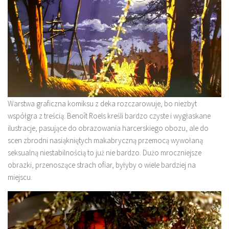
Warstwa graficzna komiksu z deka rozczarowuje, bo niezbyt
współgra z treścią. Benoît Roels kreśli bardzo czyste i wygłaskane
ilustracje, pasujące do obrazowania harcerskiego obozu, ale do
scen zbrodni nasiąkniętych makabryczną przemocą wywołaną
seksualną niestabilnością to już nie bardzo. Dużo mroczniejsze
obrazki, przenoszące strach ofiar, byłyby o wiele bardziej na
miejscu.