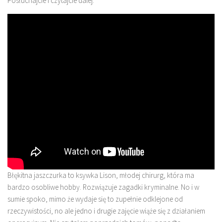
Posłuchajcie i czytajcie dalej.
Błękitna jaszczurka to ksywka Lison, młodej chirurg, która ma
bardzo osobliwe hobby. Rozwiązuje zagadki kryminalne. No i w
sumie spoko, mimo że wydaje się to zupełnie odklejone od
rzeczywistości, no ale jedno i drugie zajęcie wiąże się z działaniem