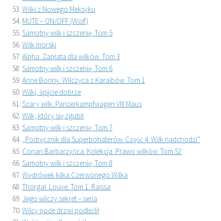
Wilki z Nowego Meksyku
MUTE – ON/OFF (Wolf)
Samotny wilk i szczenię. Tom 5
Wilk morski
Alpha. Zapłata dla wilków. Tom 3
Samotny wilk i szczenię. Tom 6
Anne Bonny. Wilczyca z Karaibów. Tom 1
Wilki, śpijcie dobrze
Szary wilk. Panzerkampfwagen VIII Maus
Wilk, który się zgubił
Samotny wilk i szczenię. Tom 7
„Podręcznik dla Superbohaterów. Część 4. Wilk nadchodzi”
Conan Barbarzyńca. Kolekcja. Prawo wilków. Tom 52
Samotny wilk i szczenię. Tom 8
Wędrówek kilka Czerwonego Wilka
Thorgal. Louve. Tom 1. Raissa
Jego wilczy sekret – seria
Wilcy pode drzwi podleźli!