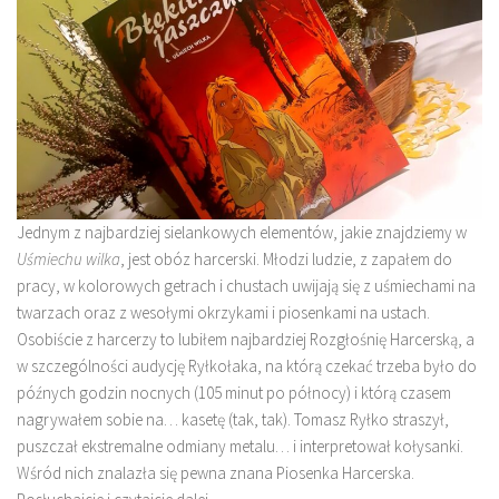
Jednym z najbardziej sielankowych elementów, jakie znajdziemy w
Uśmiechu wilka
, jest obóz harcerski. Młodzi ludzie, z zapałem do
pracy, w kolorowych getrach i chustach uwijają się z uśmiechami na
twarzach oraz z wesołymi okrzykami i piosenkami na ustach.
Osobiście z harcerzy to lubiłem najbardziej Rozgłośnię Harcerską, a
w szczególności audycję Ryłkołaka, na którą czekać trzeba było do
późnych godzin nocnych (105 minut po północy) i którą czasem
nagrywałem sobie na… kasetę (tak, tak). Tomasz Ryłko straszył,
puszczał ekstremalne odmiany metalu… i interpretował kołysanki.
Wśród nich znalazła się pewna znana Piosenka Harcerska.