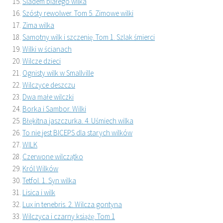
Śladem białego wilka
Szósty rewolwer. Tom 5. Zimowe wilki
Zima wilka
Samotny wilk i szczenię. Tom 1. Szlak śmierci
Wilki w ścianach
Wilcze dzieci
Ognisty wilk w Smallville
Wilczyce deszczu
Dwa małe wilczki
Borka i Sambor. Wilki
Błękitna jaszczurka. 4. Uśmiech wilka
To nie jest BICEPS dla starych wilków
WILK
Czerwone wilczątko
Król Wilków
Tetfol. 1. Syn wilka
Lisica i wilk
Lux in tenebris. 2. Wilcza gontyna
Wilczyca i czarny książę. Tom 1