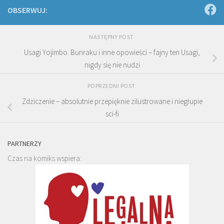
OBSERWUJ:
NASTĘPNY POST
Usagi Yojimbo. Bunraku i inne opowieści – fajny ten Usagi,
nigdy się nie nudzi
POPRZEDNI POST
Zdziczenie – absolutnie przepięknie zilustrowane i niegłupie
sci-fi
PARTNERZY
Czas na komiks wspiera: