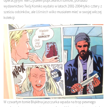
operacyjnym. Nie czytałem poprzednich tomów, ponadto
wydawnictwo Twój Komiks wydało w latach 2001-2004 tylko cztery z
sześciu odcinków, ale
Uśmiech wilka
musiałem mieć w swojej wilczej
kolekcji.
W czwartym tomie Błękitna jaszczurka wpada na trop pewnego