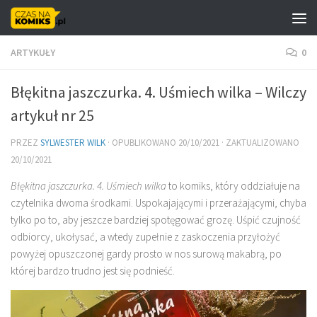
Skip to content
ARTYKUŁY
0
Błękitna jaszczurka. 4. Uśmiech wilka – Wilczy
artykuł nr 25
PRZEZ
SYLWESTER WILK
· OPUBLIKOWANO
20/10/2021
· ZAKTUALIZOWANO
20/10/2021
Błękitna jaszczurka. 4. Uśmiech wilka
to komiks, który oddziałuje na
czytelnika dwoma środkami. Uspokajającymi i przerażającymi, chyba
tylko po to, aby jeszcze bardziej spotęgować grozę. Uśpić czujność
odbiorcy, ukołysać, a wtedy zupełnie z zaskoczenia przyłożyć
powyżej opuszczonej gardy prosto w nos surową makabrą, po
której bardzo trudno jest się podnieść.