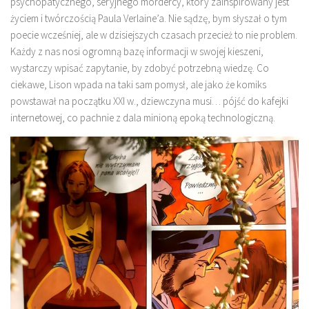
psychopatycznego, seryjnego mordercy, który zainspirowany jest
życiem i twórczością Paula Verlaine’a. Nie sądzę, bym słyszał o tym
poecie wcześniej, ale w dzisiejszych czasach przecież to nie problem.
Każdy z nas nosi ogromną bazę informacji w swojej kieszeni,
wystarczy wpisać zapytanie, by zdobyć potrzebną wiedzę. Co
ciekawe, Lison wpada na taki sam pomysł, ale jako że komiks
powstawał na początku XXI w., dziewczyna musi… pójść do kafejki
internetowej, co pachnie z dala minioną epoką technologiczną.