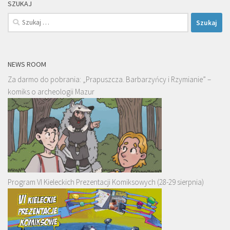
SZUKAJ
Szukaj:
NEWS ROOM
Za darmo do pobrania: „Prapuszcza. Barbarzyńcy i Rzymianie” –
komiks o archeologii Mazur
Program VI Kieleckich Prezentacji Komiksowych (28-29 sierpnia)