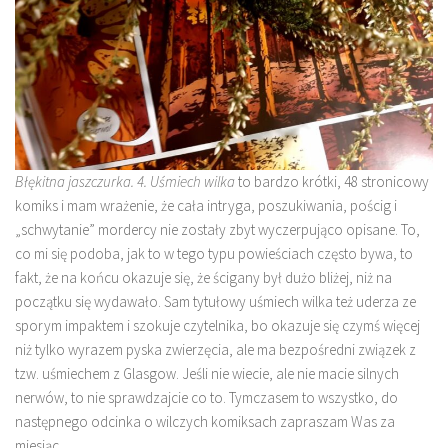
Błękitna jaszczurka. 4. Uśmiech wilka
to bardzo krótki, 48 stronicowy
komiks i mam wrażenie, że cała intryga, poszukiwania, pościg i
„schwytanie” mordercy nie zostały zbyt wyczerpująco opisane. To,
co mi się podoba, jak to w tego typu powieściach często bywa, to
fakt, że na końcu okazuje się, że ścigany był dużo bliżej, niż na
początku się wydawało. Sam tytułowy uśmiech wilka też uderza ze
sporym impaktem i szokuje czytelnika, bo okazuje się czymś więcej
niż tylko wyrazem pyska zwierzęcia, ale ma bezpośredni związek z
tzw. uśmiechem z Glasgow. Jeśli nie wiecie, ale nie macie silnych
nerwów, to nie sprawdzajcie co to. Tymczasem to wszystko, do
następnego odcinka o wilczych komiksach zapraszam Was za
miesiąc.