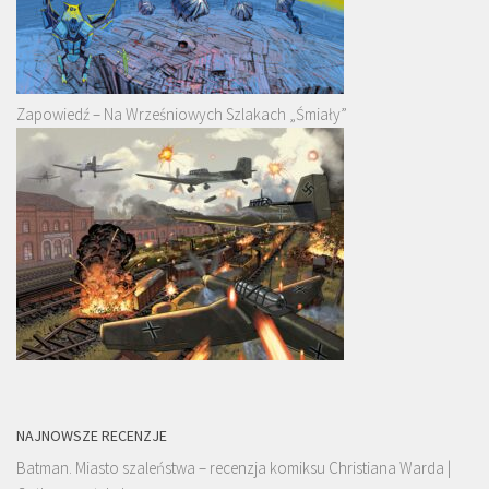
Zapowiedź – Na Wrześniowych Szlakach „Śmiały”
NAJNOWSZE RECENZJE
Batman. Miasto szaleństwa – recenzja komiksu Christiana Warda |