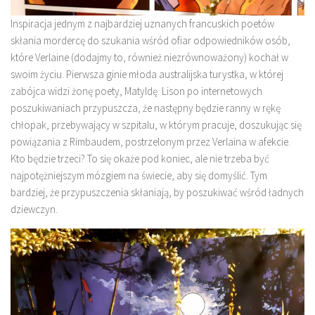
Inspiracja jednym z najbardziej uznanych francuskich poetów
skłania mordercę do szukania wśród ofiar odpowiedników osób,
które Verlaine (dodajmy to, również niezrównoważony) kochał w
swoim życiu. Pierwsza ginie młoda australijska turystka, w której
zabójca widzi żonę poety, Matyldę. Lison po internetowych
poszukiwaniach przypuszcza, że następny będzie ranny w rękę
chłopak, przebywający w szpitalu, w którym pracuje, doszukując się
powiązania z Rimbaudem, postrzelonym przez Verlaina w afekcie.
Kto będzie trzeci? To się okaże pod koniec, ale nie trzeba być
najpotężniejszym mózgiem na świecie, aby się domyślić. Tym
bardziej, że przypuszczenia skłaniają, by poszukiwać wśród ładnych
dziewczyn.