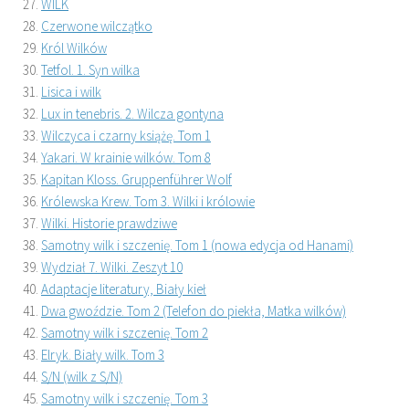
WILK
Czerwone wilczątko
Król Wilków
Tetfol. 1. Syn wilka
Lisica i wilk
Lux in tenebris. 2. Wilcza gontyna
Wilczyca i czarny książę. Tom 1
Yakari. W krainie wilków. Tom 8
Kapitan Kloss. Gruppenführer Wolf
Królewska Krew. Tom 3. Wilki i królowie
Wilki. Historie prawdziwe
Samotny wilk i szczenię. Tom 1 (nowa edycja od Hanami)
Wydział 7. Wilki. Zeszyt 10
Adaptacje literatury, Biały kieł
Dwa gwoździe. Tom 2 (Telefon do piekła, Matka wilków)
Samotny wilk i szczenię. Tom 2
Elryk. Biały wilk. Tom 3
S/N (wilk z S/N)
Samotny wilk i szczenię. Tom 3