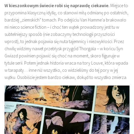
W kieszonkowym świecie robi się naprawdę ciekawie.
Miejsce to
przypomina klasyczną idyllę, co stanowi miłą odmianę po ostatnich,
bardziej „ziemskich” tomach. Po odejściu Van Hamme’a brakowało
mi nieco science fiction – i choć ten wątek prowadzony jest tu w
subtelniejszy sposób (nie zobaczymy technologii przyszłości
wprost), to jednak pojawia się nuta tajemnicy i niezwykłości. Przez
chwilę widzimy nawet przebłysk przygód Thorgala – w końcu Syn
Gwiazd powinien pojawić się choć na moment, skoro figuruje w
tytule serii. Potem jednak historia wraca na tory Louve, która wpada
w tarapaty… inne niż wszystko, co widzieliśmy do tej pory w jej
wątku. Osobiście jestem bardzo ciekaw, dokąd to wszystko zmierza.