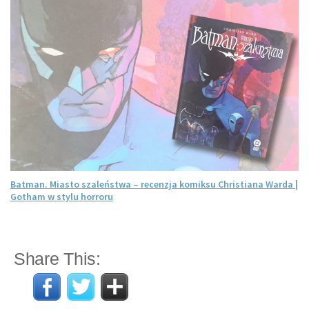
e
Batman. Miasto szaleństwa – recenzja komiksu Christiana Warda |
Gotham w stylu horroru
Share This: