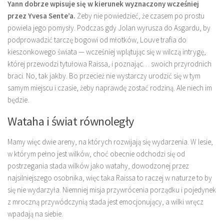
Yann dobrze wpisuje się w kierunek wyznaczony wcześniej
przez Yvesa Sente’a.
Żeby nie powiedzieć, że czasem po prostu
powiela jego pomysły. Podczas gdy Jolan wyrusza do Asgardu, by
podprowadzić tarczę bogowi od młotków, Louve trafia do
kieszonkowego świata — wcześniej wplątując się w wilczą intrygę,
której przewodzi tytułowa Raissa, i poznając… swoich przyrodnich
braci. No, tak jakby. Bo przecież nie wystarczy urodzić się w tym
samym miejscu i czasie, żeby naprawdę zostać rodziną. Ale niech im
będzie.
Wataha i świat równoległy
Mamy więc dwie areny, na których rozwijają się wydarzenia. W lesie,
w którym pełno jest wilków, choć obecnie odchodzi się od
postrzegania stada wilków jako watahy, dowodzonej przez
najsilniejszego osobnika, więc taka Raissa to raczej w naturze to by
się nie wydarzyła. Niemniej misja przywrócenia porządku i pojedynek
z mroczną przywódczynią stada jest emocjonujący, a wilki wręcz
wpadają na siebie.