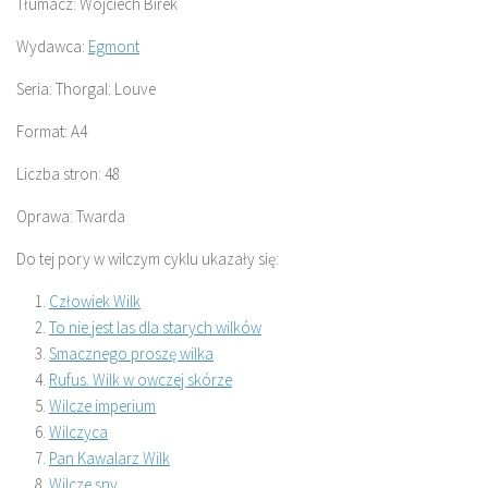
Tłumacz: Wojciech Birek
Wydawca:
Egmont
Seria: Thorgal: Louve
Format: A4
Liczba stron: 48
Oprawa: Twarda
Do tej pory w wilczym cyklu ukazały się:
Człowiek Wilk
To nie jest las dla starych wilków
Smacznego proszę wilka
Rufus. Wilk w owczej skórze
Wilcze imperium
Wilczyca
Pan Kawalarz Wilk
Wilcze sny