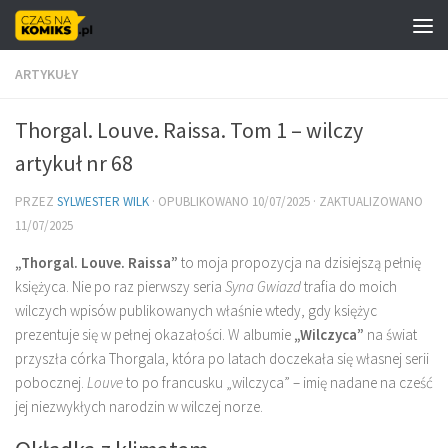
Skip to content
ARTYKUŁY
Thorgal. Louve. Raissa. Tom 1 – wilczy
artykuł nr 68
PRZEZ
SYLWESTER WILK
· OPUBLIKOWANO
10/07/2025
· ZAKTUALIZOWANO
11/07/2025
„Thorgal. Louve. Raissa”
to moja propozycja na dzisiejszą pełnię
księżyca. Nie po raz pierwszy seria
Syna Gwiazd
trafia do moich
wilczych wpisów publikowanych właśnie wtedy, gdy księżyc
prezentuje się w pełnej okazałości. W albumie
„Wilczyca”
na świat
przyszła córka Thorgala, która po latach doczekała się własnej serii
pobocznej.
Louve
to po francusku „wilczyca” – imię nadane na cześć
jej niezwykłych narodzin w wilczej norze.