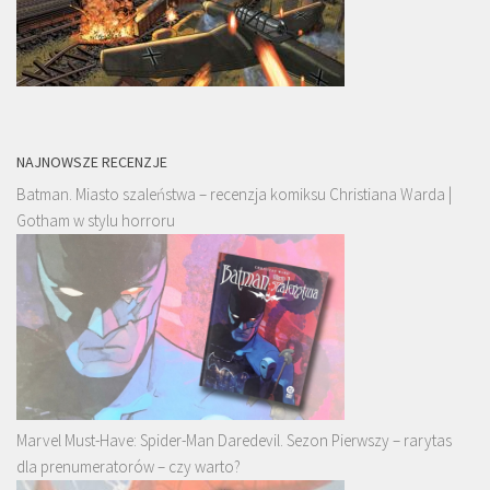
NAJNOWSZE RECENZJE
Batman. Miasto szaleństwa – recenzja komiksu Christiana Warda |
Gotham w stylu horroru
Marvel Must-Have: Spider-Man Daredevil. Sezon Pierwszy – rarytas
dla prenumeratorów – czy warto?