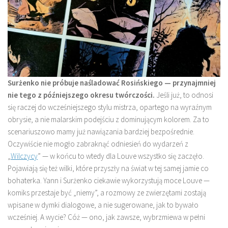
Surżenko nie próbuje naśladować Rosińskiego — przynajmniej
nie tego z późniejszego okresu twórczości.
Jeśli już, to odnosi
się raczej do wcześniejszego stylu mistrza, opartego na wyraźnym
obrysie, a nie malarskim podejściu z dominującym kolorem. Za to
scenariuszowo mamy już nawiązania bardziej bezpośrednie.
Oczywiście nie mogło zabraknąć odniesień do wydarzeń z
„
Wilczycy
” — w końcu to wtedy dla Louve wszystko się zaczęło.
Pojawiają się też wilki, które przyszły na świat w tej samej jamie co
bohaterka. Yann i Surżenko ciekawie wykorzystują moce Louve —
komiks przestaje być „niemy”, a rozmowy ze zwierzętami zostają
wpisane w dymki dialogowe, a nie sugerowane, jak to bywało
wcześniej. A wycie? Cóż — ono, jak zawsze, wybrzmiewa w pełni