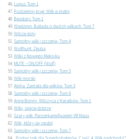
Lupus. Tom 1
Podziemny krąg. Wilk w matni
Beastars. Tom 1
Wiedźmin. Ballada o dwóch wilkach. Tom 7
Wilcze doły
Samotny wilk i szczenię. Tom 4
Wolfhunt. Zguba
Wilki z Nowego Meksyku
MUTE – ON/OFF (Wolf)
Samotny wilk i szczenię. Tom 5
Wilk morski
Alpha. Zapłata dla wilków. Tom 3
Samotny wilk i szczenię. Tom 6
Anne Bonny. Wilczyca z Karaibów. Tom 1
Wilki, śpijcie dobrze
Szary wilk. Panzerkampfwagen VIII Maus
Wilk, który się zgubił
Samotny wilk i szczenię. Tom 7
„Podręcznik dla Superbohaterów. Część 4. Wilk nadchodzi”