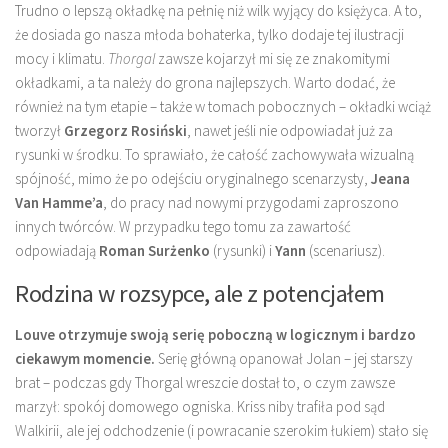
Trudno o lepszą okładkę na pełnię niż wilk wyjący do księżyca. A to,
że dosiada go nasza młoda bohaterka, tylko dodaje tej ilustracji
mocy i klimatu.
Thorgal
zawsze kojarzył mi się ze znakomitymi
okładkami, a ta należy do grona najlepszych. Warto dodać, że
również na tym etapie – także w tomach pobocznych – okładki wciąż
tworzył
Grzegorz Rosiński
, nawet jeśli nie odpowiadał już za
rysunki w środku. To sprawiało, że całość zachowywała wizualną
spójność, mimo że po odejściu oryginalnego scenarzysty,
Jeana
Van Hamme’a
, do pracy nad nowymi przygodami zaproszono
innych twórców. W przypadku tego tomu za zawartość
odpowiadają
Roman Surżenko
(rysunki) i
Yann
(scenariusz).
Rodzina w rozsypce, ale z potencjałem
Louve otrzymuje swoją serię poboczną w logicznym i bardzo
ciekawym momencie.
Serię główną opanował Jolan – jej starszy
brat – podczas gdy Thorgal wreszcie dostał to, o czym zawsze
marzył: spokój domowego ogniska. Kriss niby trafiła pod sąd
Walkirii, ale jej odchodzenie (i powracanie szerokim łukiem) stało się