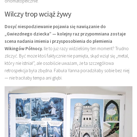
onomatopeicznie.
Wilczy trop wciąż żywy
Dosyć niespodziewanie pojawia się nawiązanie do
„Gwiezdnego dziecka” — kolejny raz przypomniana zostaje
scena nadania imienia i przysposobienia do plemienia
Wikingów Północy.
Ile to już razy widzieliśmy ten moment? Trudno
zliczyć. Być może ktoś faktycznie nie pamięta, skąd wziął się „metal,
który nie istniał”, ale osobiście uważam, że ta szczegółowa
retrospekcja była zbędna. Fabuła Yanna poradziłaby sobie bez niej
— nie traciłaby tempa ani głębi.