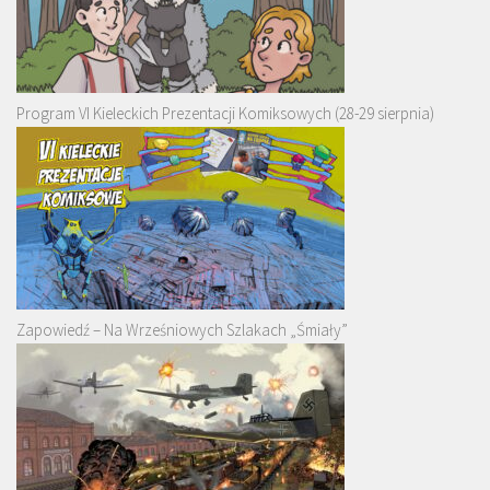
Program VI Kieleckich Prezentacji Komiksowych (28-29 sierpnia)
Zapowiedź – Na Wrześniowych Szlakach „Śmiały”