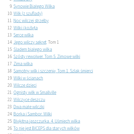
Synowie Białego Wilka
Wilk (z szuflady)
Noc wilczej strzelby
Wilki i koźlęta
Serce wilka
Jego wilczy sekret
. Tom 1
Śladem białego wilka
Szósty rewolwer. Tom 5. Zimowe wilki
Zima wilka
Samotny wilk i szczenię. Tom 1. Szlak śmierci
Wilki w ścianach
Wilcze dzieci
Ognisty wilk w Smallville
Wilczyce deszczu
Dwa małe wilczki
Borka i Sambor. Wilki
Błękitna jaszczurka. 4. Uśmiech wilka
To nie jest BICEPS dla starych wilków