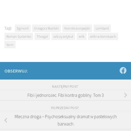
Tagi:
Egmont
Grzegorz Rosiński
Komiks europejski
Lombard
Roman Surżenko
Thorgal
wilczy artykuł
wilk
wilki w komiksach
Yann
OBSERWUJ:
NASTĘPNY POST
Fibi i jednorożec. Fibi kontra gobliny. Tom 3
POPRZEDNI POST
Mleczna droga – Psychoseksualny dramat w pastelowych
barwach