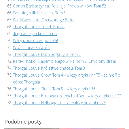
Conan Barbarzyńca. Kolekcja. Prawo wilków. Tom 52
Samotny wilk i szczenię. Tom 8
Wędrówek kilka Czerwonego Wilka
Thorgal. Louve. Tom 1. Raissa
Jego wilczy sekret – seria
Wilcy pode drzwi podleźli!
Wróć mój wilku wróć!
Thorgal. Louve. Dłoń boga Tyra. Tom 2
Kajtek i Koko. Śladem białego wilka. Tom 2. Chybiony strzał
Thorgal. Louve. Królestwo chaosu. Tom 3
Thorgal. Louve. Crow. Tom 4 – wilczy artykuł nr 75 – spin-off o
córce Thorgala
Thorgal. Louve. Skald. Tom 5 – wilczy artykuł 76
Thorgal. Louve. Królowa czarnych elfów – wilczy artykuł nr 77
Thorgal. Louve. Nidhogg. Tom 7 – wilczy artykuł nr 78
Podobne posty