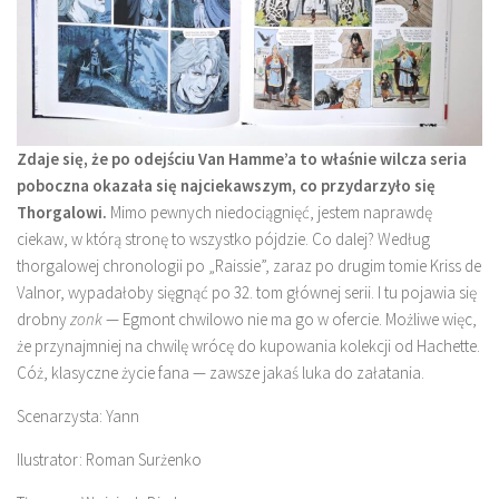
Zdaje się, że po odejściu Van Hamme’a to właśnie wilcza seria
poboczna okazała się najciekawszym, co przydarzyło się
Thorgalowi.
Mimo pewnych niedociągnięć, jestem naprawdę
ciekaw, w którą stronę to wszystko pójdzie. Co dalej? Według
thorgalowej chronologii po „Raissie”, zaraz po drugim tomie Kriss de
Valnor, wypadałoby sięgnąć po 32. tom głównej serii. I tu pojawia się
drobny
zonk
— Egmont chwilowo nie ma go w ofercie. Możliwe więc,
że przynajmniej na chwilę wrócę do kupowania kolekcji od Hachette.
Cóż, klasyczne życie fana — zawsze jakaś luka do załatania.
Scenarzysta: Yann
Ilustrator: Roman Surżenko