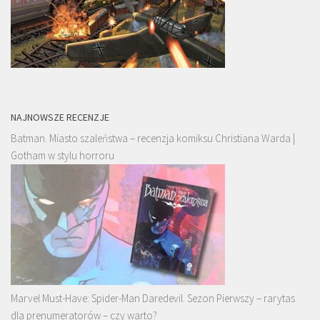
NAJNOWSZE RECENZJE
Batman. Miasto szaleństwa – recenzja komiksu Christiana Warda |
Gotham w stylu horroru
Marvel Must-Have: Spider-Man Daredevil. Sezon Pierwszy – rarytas
dla prenumeratorów – czy warto?