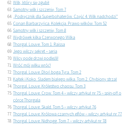
Wilk, który się zgubił
Samotny wilk i szczenię. Tom 7
„Podręcznik dla Superbohaterów. Część 4. Wilk nadchodzi”
Conan Barbarzyńca. Kolekcja. Prawo wilków. Tom 52
Samotny wilk i szczenię. Tom 8
Wędrówek kilka Czerwonego Wilka
Thorgal. Louve. Tom 1. Raissa
Jego wilczy sekret – seria
Wilcy pode drzwi podleźli!
Wróć mój wilku wróć!
Thorgal. Louve. Dłoń boga Tyra. Tom 2
Kajtek i Koko. Śladem białego wilka. Tom 2. Chybiony strzał
Thorgal. Louve. Królestwo chaosu. Tom 3
Thorgal. Louve. Crow. Tom 4 – wilczy artykuł nr 75 – spin-off o
córce Thorgala
Thorgal. Louve. Skald. Tom 5 – wilczy artykuł 76
Thorgal. Louve. Królowa czarnych elfów – wilczy artykuł nr 77
Thorgal. Louve. Nidhogg. Tom 7 – wilczy artykuł nr 78