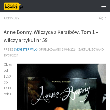
Skip to content
ARTYKUŁY
0
Anne Bonny. Wilczyca z Karaibów. Tom 1 –
wilczy artykuł nr 59
PRZEZ
SYLWESTER WILK
· OPUBLIKOWANO
19/08/2024
· ZAKTUALIZOWANO
19/08/2024
Okres
od
1650
do
1730
roku