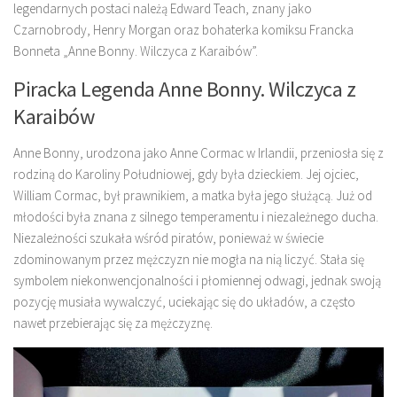
legendarnych postaci należą Edward Teach, znany jako
Czarnobrody, Henry Morgan oraz bohaterka komiksu Francka
Bonneta „Anne Bonny. Wilczyca z Karaibów”.
Piracka Legenda Anne Bonny. Wilczyca z
Karaibów
Anne Bonny, urodzona jako Anne Cormac w Irlandii, przeniosła się z
rodziną do Karoliny Południowej, gdy była dzieckiem. Jej ojciec,
William Cormac, był prawnikiem, a matka była jego służącą. Już od
młodości była znana z silnego temperamentu i niezależnego ducha.
Niezależności szukała wśród piratów, ponieważ w świecie
zdominowanym przez mężczyzn nie mogła na nią liczyć. Stała się
symbolem niekonwencjonalności i płomiennej odwagi, jednak swoją
pozycję musiała wywalczyć, uciekając się do układów, a często
nawet przebierając się za mężczyznę.