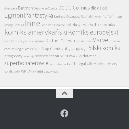
DC Comics
DC
Batman
dla dzieci
Avengers
Dark Horse Comics
Egmont
fantastyka
Grzegorz Rosiński
humor
fantasy
Image
horror
Inne
kolekcja Hachette
komiks
Image Comics
Jean Van Hamme
komiks amerykański
Komiks europejski
Marvel
Kultura Gniewu
komiks historyczny
kryminał
lost in time
marvel
Polski komiks
obyczajowy
Non Stop Comics
comics
Nagle Comics
science fiction
Spider-man
przygodowy
Secret Wars
recenzja
superbohaterowie
Thorgal
wilczy artykuł
wilczy
Taurus Media
Thor
WKKM
X-men
komiks
wilk
zapowiedzi