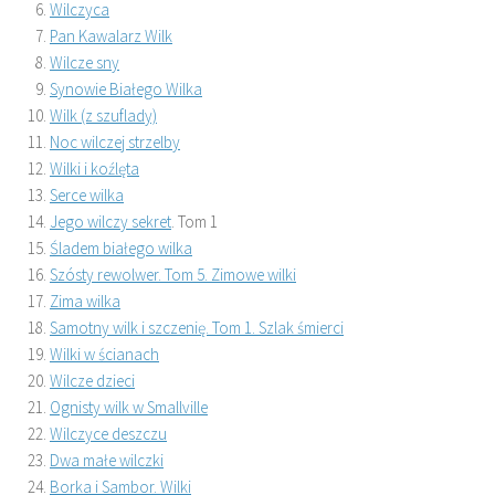
Wilczyca
Pan Kawalarz Wilk
Wilcze sny
Synowie Białego Wilka
Wilk (z szuflady)
Noc wilczej strzelby
Wilki i koźlęta
Serce wilka
Jego wilczy sekret
. Tom 1
Śladem białego wilka
Szósty rewolwer. Tom 5. Zimowe wilki
Zima wilka
Samotny wilk i szczenię. Tom 1. Szlak śmierci
Wilki w ścianach
Wilcze dzieci
Ognisty wilk w Smallville
Wilczyce deszczu
Dwa małe wilczki
Borka i Sambor. Wilki