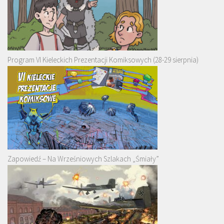
Program VI Kieleckich Prezentacji Komiksowych (28-29 sierpnia)
Zapowiedź – Na Wrześniowych Szlakach „Śmiały”