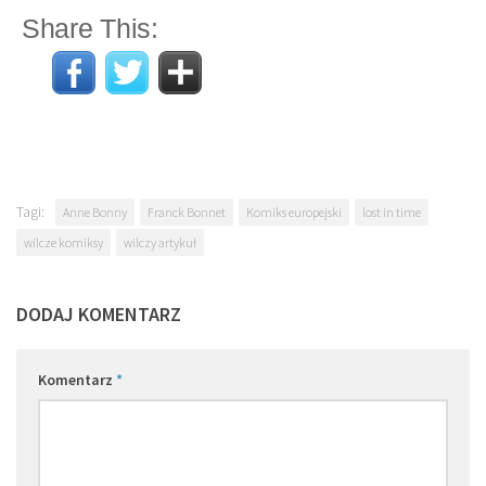
Share This:
Tagi:
Anne Bonny
Franck Bonnet
Komiks europejski
lost in time
wilcze komiksy
wilczy artykuł
DODAJ KOMENTARZ
Komentarz
*