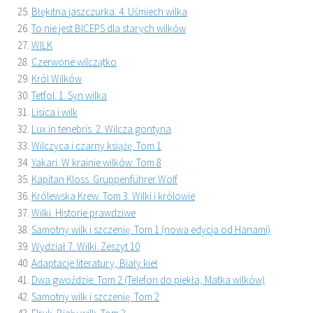
Błękitna jaszczurka. 4. Uśmiech wilka
To nie jest BICEPS dla starych wilków
WILK
Czerwone wilczątko
Król Wilków
Tetfol. 1. Syn wilka
Lisica i wilk
Lux in tenebris. 2. Wilcza gontyna
Wilczyca i czarny książę. Tom 1
Yakari. W krainie wilków. Tom 8
Kapitan Kloss. Gruppenführer Wolf
Królewska Krew. Tom 3. Wilki i królowie
Wilki. Historie prawdziwe
Samotny wilk i szczenię. Tom 1 (nowa edycja od Hanami)
Wydział 7. Wilki. Zeszyt 10
Adaptacje literatury, Biały kieł
Dwa gwoździe. Tom 2 (Telefon do piekła, Matka wilków)
Samotny wilk i szczenię. Tom 2