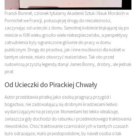
Franck Bonnet, członek tytularny Akademii Sztuk i Nauk Morskich w
Pornichet we Francji, pokazuje jej drogę do niezależności,
zaczynając od ucieczki z domu. Samotnej kobiecie błąkającej się po
mieście w XVIII wieku groziło wiele niebezpieczeństw, a perspektywy
zatrudnienia były ograniczone głównie do pracy w domu
publicznym. Drogę do piractwa, jak i inne możliwości dla kobiet w
tamtym okresie, miało otworzyć małżeństwo. Tak oto przed
rudowłosą przyszłą legendą stanął James Bonny, drobny, ale jednak
pirat.
Od Ucieczki do Pirackiej Chwały
Autor przedstawia piratkę jako osobę pragnącą przygód i
bogactwa, nie zadowalającą się drobnymi kradzieżami ledwo
wystarczającymi na przeżycie. Momentami też lekko idealizuje,
zwłaszcza gdy dochodzi do rabunku i przedmiotowego traktowania
niewolników. Choć traktowanie czarnoskórych w tamtych czasach
było odrażające, mało prawdopodobne, by nawet osoba o tak