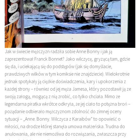
Jak w świecie mężczyzn radziła sobie Anne Bonny i jak ją
zaprezentował Franck Bonnet? Jako wilczycę, gryzącą tam, gdzie
się da, i uciekającą się do podstępów (jak się domyślacie,
prawdziwych wilków w tym komiksie nie znajdziecie). Wielokrotnie
jednak spotykały ją ciężkie doświadczenia, kary i upokorzenia z
każdej strony – również od jej męża Jamesa, który pozostawił ją ze
swoją załogą, mogącą z nią zrobić, co tylko chciała. Mimo że
legendarna piratka wkrótce odkryła, że jej ciało to potężna broń –
pożądanie odbierało mężczyznom zdolność do zimnej oceny
sytuacji – „Anne. Bonny. Wilczyca z Karaibów” to opowieść o
miłości, na drodze której stanęła umowa małżeńska. Trudna do
anulowania, ale nie niemożliwa do rozwiązania, zwłaszcza przy