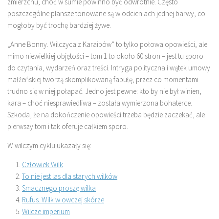
zmierzchu, choć w sumie powinno być odwrotnie. Często
poszczególne plansze tonowane są w odcieniach jednej barwy, co
mogłoby być trochę bardziej żywe.
„Anne Bonny. Wilczyca z Karaibów” to tylko połowa opowieści, ale
mimo niewielkiej objętości – tom 1 to około 60 stron – jest tu sporo
do czytania, wydarzeń oraz treści. Intryga polityczna i wątek umowy
małżeńskiej tworzą skomplikowaną fabułę, przez co momentami
trudno się w niej połapać. Jedno jest pewne: kto by nie był winien,
kara – choć niesprawiedliwa – została wymierzona bohaterce.
Szkoda, że na dokończenie opowieści trzeba będzie zaczekać, ale
pierwszy tom i tak oferuje całkiem sporo.
W wilczym cyklu ukazały się:
Człowiek Wilk
To nie jest las dla starych wilków
Smacznego proszę wilka
Rufus. Wilk w owczej skórze
Wilcze imperium