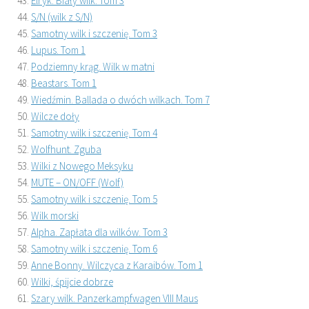
Elryk. Biały wilk. Tom 3
S/N (wilk z S/N)
Samotny wilk i szczenię. Tom 3
Lupus. Tom 1
Podziemny krąg. Wilk w matni
Beastars. Tom 1
Wiedźmin. Ballada o dwóch wilkach. Tom 7
Wilcze doły
Samotny wilk i szczenię. Tom 4
Wolfhunt. Zguba
Wilki z Nowego Meksyku
MUTE – ON/OFF (Wolf)
Samotny wilk i szczenię. Tom 5
Wilk morski
Alpha. Zapłata dla wilków. Tom 3
Samotny wilk i szczenię. Tom 6
Anne Bonny. Wilczyca z Karaibów. Tom 1
Wilki, śpijcie dobrze
Szary wilk. Panzerkampfwagen VIII Maus