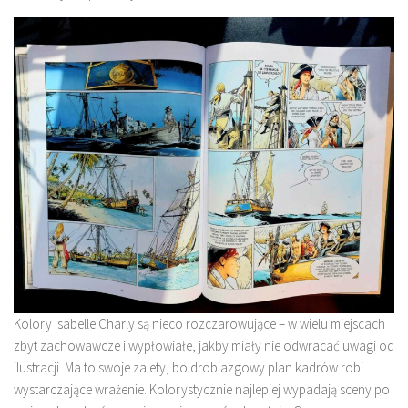
Kolory Isabelle Charly są nieco rozczarowujące – w wielu miejscach
zbyt zachowawcze i wypłowiałe, jakby miały nie odwracać uwagi od
ilustracji. Ma to swoje zalety, bo drobiazgowy plan kadrów robi
wystarczające wrażenie. Kolorystycznie najlepiej wypadają sceny po