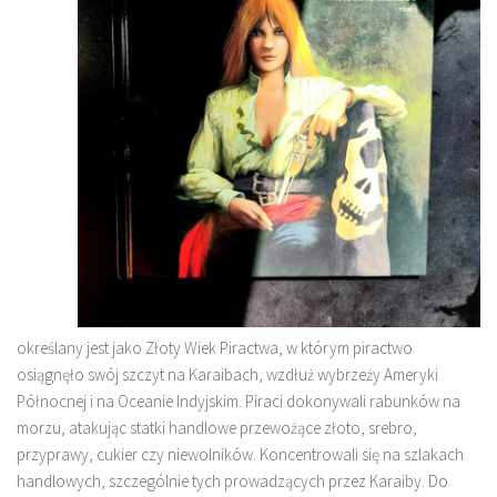
określany jest jako Złoty Wiek Piractwa, w którym piractwo
osiągnęło swój szczyt na Karaibach, wzdłuż wybrzeży Ameryki
Północnej i na Oceanie Indyjskim. Piraci dokonywali rabunków na
morzu, atakując statki handlowe przewożące złoto, srebro,
przyprawy, cukier czy niewolników. Koncentrowali się na szlakach
handlowych, szczególnie tych prowadzących przez Karaiby. Do