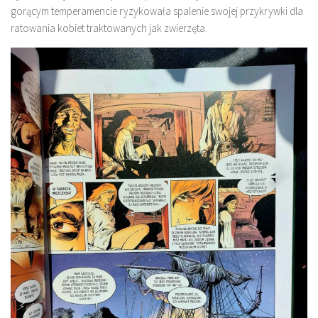
gorącym temperamencie ryzykowała spalenie swojej przykrywki dla
ratowania kobiet traktowanych jak zwierzęta.