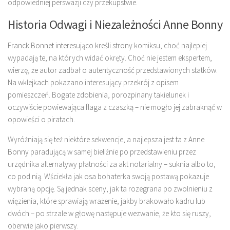
odpowiedniej perswazji czy przekupstwie.
Historia Odwagi i Niezależności Anne Bonny
Franck Bonnet interesująco kreśli strony komiksu, choć najlepiej
wypadają te, na których widać okręty. Choć nie jestem ekspertem,
wierzę, że autor zadbał o autentyczność przedstawionych statków.
Na wklejkach pokazano interesujący przekrój z opisem
pomieszczeń. Bogate zdobienia, porozpinany takielunek i
oczywiście powiewająca flaga z czaszką – nie mogło jej zabraknąć w
opowieści o piratach.
Wyróżniają się też niektóre sekwencje, a najlepsza jest ta z Anne
Bonny paradującą w samej bieliźnie po przedstawieniu przez
urzędnika alternatywy płatności za akt notarialny – suknia albo to,
co pod nią. Wściekła jak osa bohaterka swoją postawą pokazuje
wybraną opcję. Są jednak sceny, jak ta rozegrana po zwolnieniu z
więzienia, które sprawiają wrażenie, jakby brakowało kadru lub
dwóch – po strzale w głowę następuje wezwanie, że kto się ruszy,
oberwie jako pierwszy.