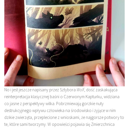
No i jest jeszcze napisany przez Sztybora
Wolf
, dość zaskakująca
reinterpretacja klasycznej baśni o Czerwonym Kapturku, widziana
co jasne z perspektywy wilka. Pobrzmiewają gorzkie nuty
destrukcyjnego wpływu człowieka na środowisko i żyjące w nim
dzikie zwierzęta, przeplecione z wnioskami, że najgorsze potwory to
te, które sami tworzymy. W opowieści pojawia się Zmierzchnica