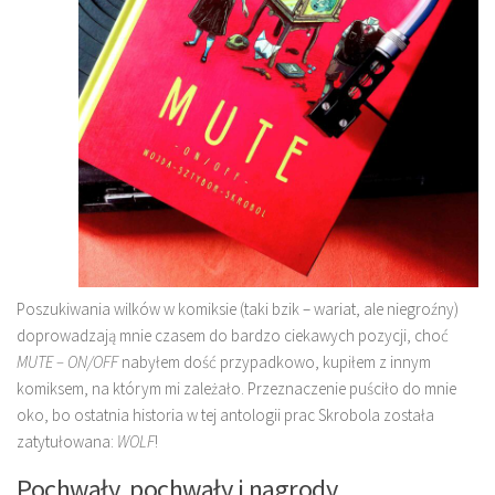
Poszukiwania wilków w komiksie (taki bzik – wariat, ale niegroźny)
doprowadzają mnie czasem do bardzo ciekawych pozycji, choć
MUTE – ON/OFF
nabyłem dość przypadkowo, kupiłem z innym
komiksem, na którym mi zależało. Przeznaczenie puściło do mnie
oko, bo ostatnia historia w tej antologii prac Skrobola została
zatytułowana:
WOLF
!
Pochwały, pochwały i nagrody