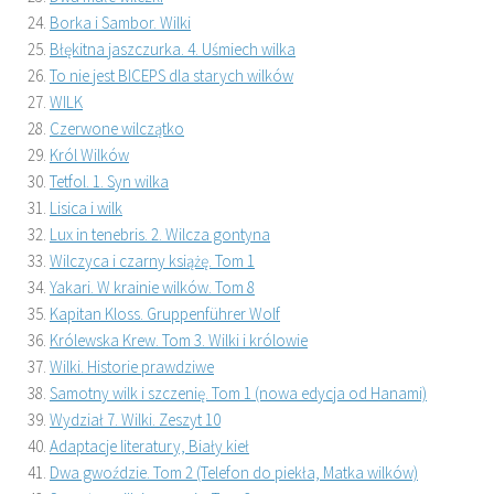
Borka i Sambor. Wilki
Błękitna jaszczurka. 4. Uśmiech wilka
To nie jest BICEPS dla starych wilków
WILK
Czerwone wilczątko
Król Wilków
Tetfol. 1. Syn wilka
Lisica i wilk
Lux in tenebris. 2. Wilcza gontyna
Wilczyca i czarny książę. Tom 1
Yakari. W krainie wilków. Tom 8
Kapitan Kloss. Gruppenführer Wolf
Królewska Krew. Tom 3. Wilki i królowie
Wilki. Historie prawdziwe
Samotny wilk i szczenię. Tom 1 (nowa edycja od Hanami)
Wydział 7. Wilki. Zeszyt 10
Adaptacje literatury, Biały kieł
Dwa gwoździe. Tom 2 (Telefon do piekła, Matka wilków)