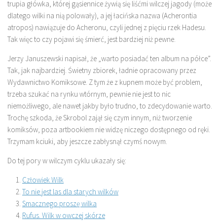
trupia główka, której gąsiennice żywią się liśćmi wilczej jagody (może
dlatego wilki na nią polowały), a jej łacińska nazwa (Acherontia
atropos) nawiązuje do Acheronu, czyli jednej z pięciu rzek Hadesu.
Tak więc to czy pojawi się śmierć, jest bardziej niż pewne.
Jerzy Januszewski napisał, że „warto posiadać ten album na półce”.
Tak, jak najbardziej. Świetny zbiorek, ładnie opracowany przez
Wydawnictwo Komiksowe. Z tym że z kupnem może być problem,
trzeba szukać na rynku wtórnym, pewnie nie jest to nic
niemożliwego, ale nawet jakby było trudno, to zdecydowanie warto.
Trochę szkoda, że Skrobol zajął się czym innym, niż tworzenie
komiksów, poza artbookiem nie widzę niczego dostępnego od ręki.
Trzymam kciuki, aby jeszcze zabłysnął czymś nowym.
Do tej pory w wilczym cyklu ukazały się:
Człowiek Wilk
To nie jest las dla starych wilków
Smacznego proszę wilka
Rufus. Wilk w owczej skórze