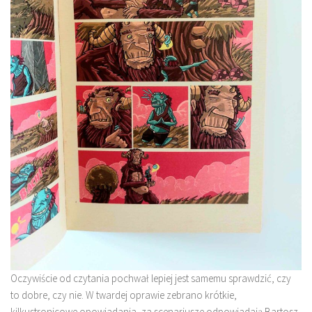
Oczywiście od czytania pochwał lepiej jest samemu sprawdzić, czy
to dobre, czy nie. W twardej oprawie zebrano krótkie,
kilkustronicowe opowiadania, za scenariusze odpowiadają Bartosz