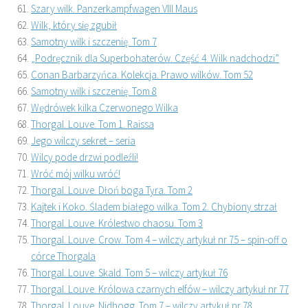
Szary wilk. Panzerkampfwagen VIII Maus
Wilk, który się zgubił
Samotny wilk i szczenię. Tom 7
„Podręcznik dla Superbohaterów. Część 4. Wilk nadchodzi”
Conan Barbarzyńca. Kolekcja. Prawo wilków. Tom 52
Samotny wilk i szczenię. Tom 8
Wędrówek kilka Czerwonego Wilka
Thorgal. Louve. Tom 1. Raissa
Jego wilczy sekret – seria
Wilcy pode drzwi podleźli!
Wróć mój wilku wróć!
Thorgal. Louve. Dłoń boga Tyra. Tom 2
Kajtek i Koko. Śladem białego wilka. Tom 2. Chybiony strzał
Thorgal. Louve. Królestwo chaosu. Tom 3
Thorgal. Louve. Crow. Tom 4 – wilczy artykuł nr 75 – spin-off o
córce Thorgala
Thorgal. Louve. Skald. Tom 5 – wilczy artykuł 76
Thorgal. Louve. Królowa czarnych elfów – wilczy artykuł nr 77
Thorgal. Louve. Nidhogg. Tom 7 – wilczy artykuł nr 78