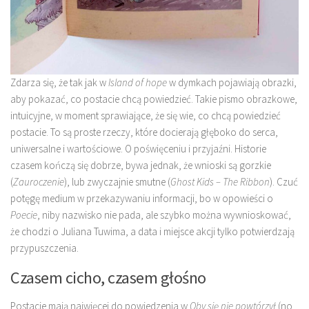
Zdarza się, że tak jak w
Island of hope
w dymkach pojawiają obrazki,
aby pokazać, co postacie chcą powiedzieć. Takie pismo obrazkowe,
intuicyjne, w moment sprawiające, że się wie, co chcą powiedzieć
postacie. To są proste rzeczy, które docierają głęboko do serca,
uniwersalne i wartościowe. O poświęceniu i przyjaźni. Historie
czasem kończą się dobrze, bywa jednak, że wnioski są gorzkie
(
Zauroczenie
), lub zwyczajnie smutne (
Ghost Kids – The Ribbon
). Czuć
potęgę medium w przekazywaniu informacji, bo w opowieści o
Poecie
, niby nazwisko nie pada, ale szybko można wywnioskować,
że chodzi o Juliana Tuwima, a data i miejsce akcji tylko potwierdzają
przypuszczenia.
Czasem cicho, czasem głośno
Postacie mają najwięcej do powiedzenia w
Oby się nie powtórzył
(no