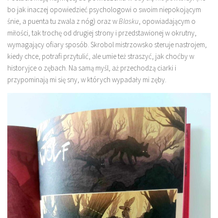
bo jak inaczej opowiedzieć psychologowi o swoim niepokojącym
śnie, a puenta tu zwala z nóg) oraz w
Blasku
, opowiadającym o
miłości, tak trochę od drugiej strony i przedstawionej w okrutny,
wymagający ofiary sposób. Skrobol mistrzowsko steruje nastrojem,
kiedy chce, potrafi przytulić, ale umie też straszyć, jak choćby w
historyjce o zębach. Na samą myśl, aż przechodzą ciarki i
przypominają mi się sny, w których wypadały mi zęby.