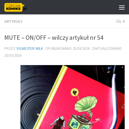
Skip to content
ARTYKUŁY
0
MUTE – ON/OFF – wilczy artykuł nr 54
PRZEZ
SYLWESTER WILK
· OPUBLIKOWANO
25/03/2024
· ZAKTUALIZOWANO
25/03/2024