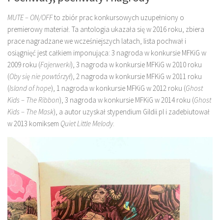
MUTE – ON/OFF
to zbiór prac konkursowych uzupełniony o
premierowy materiał. Ta antologia ukazała się w 2016 roku, zbiera
prace nagradzane we wcześniejszych latach, lista pochwał i
osiągnięć jest całkiem imponująca: 3 nagroda w konkursie MFKiG w
2009 roku (
Fajerwerki
), 3 nagroda w konkursie MFKiG w 2010 roku
(
Oby się nie powtórzył
), 2 nagroda w konkursie MFKiG w 2011 roku
(
Island of hope
), 1 nagroda w konkursie MFKiG w 2012 roku (
Ghost
Kids – The Ribbon
), 3 nagroda w konkursie MFKiG w 2014 roku (
Ghost
Kids – The Mask
), a autor uzyskał stypendium Gildii.pl i zadebiutował
w 2013 komiksem
Quiet Little Melody
.