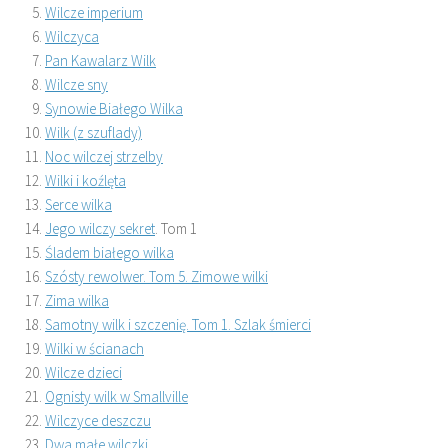
Wilcze imperium
Wilczyca
Pan Kawalarz Wilk
Wilcze sny
Synowie Białego Wilka
Wilk (z szuflady)
Noc wilczej strzelby
Wilki i koźlęta
Serce wilka
Jego wilczy sekret
. Tom 1
Śladem białego wilka
Szósty rewolwer. Tom 5. Zimowe wilki
Zima wilka
Samotny wilk i szczenię. Tom 1. Szlak śmierci
Wilki w ścianach
Wilcze dzieci
Ognisty wilk w Smallville
Wilczyce deszczu
Dwa małe wilczki