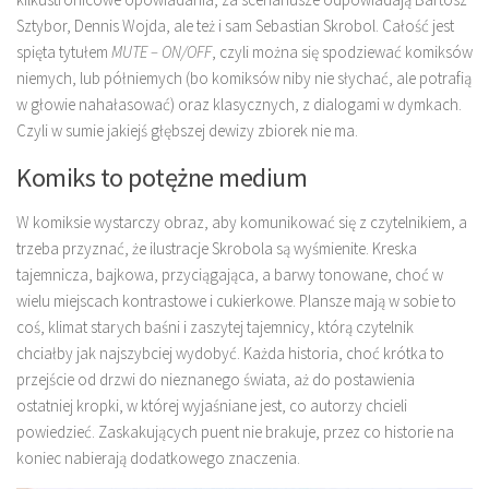
Sztybor, Dennis Wojda, ale też i sam Sebastian Skrobol. Całość jest
spięta tytułem
MUTE – ON/OFF
, czyli można się spodziewać komiksów
niemych, lub półniemych (bo komiksów niby nie słychać, ale potrafią
w głowie nahałasować) oraz klasycznych, z dialogami w dymkach.
Czyli w sumie jakiejś głębszej dewizy zbiorek nie ma.
Komiks to potężne medium
W komiksie wystarczy obraz, aby komunikować się z czytelnikiem, a
trzeba przyznać, że ilustracje Skrobola są wyśmienite. Kreska
tajemnicza, bajkowa, przyciągająca, a barwy tonowane, choć w
wielu miejscach kontrastowe i cukierkowe. Plansze mają w sobie to
coś, klimat starych baśni i zaszytej tajemnicy, którą czytelnik
chciałby jak najszybciej wydobyć. Każda historia, choć krótka to
przejście od drzwi do nieznanego świata, aż do postawienia
ostatniej kropki, w której wyjaśniane jest, co autorzy chcieli
powiedzieć. Zaskakujących puent nie brakuje, przez co historie na
koniec nabierają dodatkowego znaczenia.