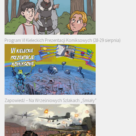
Program VI Kieleckich Prezentacji Komiksowych (28-29 sierpnia)
Zapowiedź – Na Wrześniowych Szlakach „Śmiały”