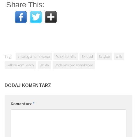
Share This:
Tagi:
antologia komiksowa
Polski komiks
Skrobol
Sztybor
wilk
wilki w komiksach
Wojda
Wydawnictwo Komiksowe
DODAJ KOMENTARZ
Komentarz
*