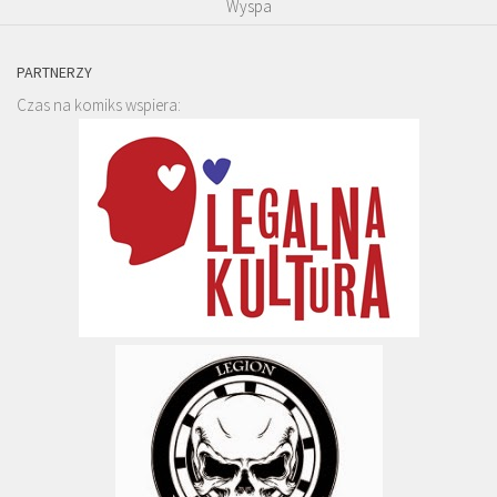
Wyspa
PARTNERZY
Czas na komiks wspiera: