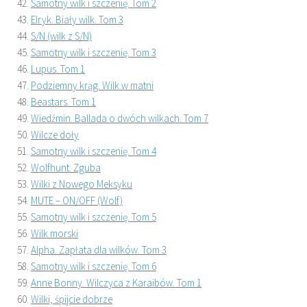
Samotny wilk i szczenię. Tom 2
Elryk. Biały wilk. Tom 3
S/N (wilk z S/N)
Samotny wilk i szczenię. Tom 3
Lupus. Tom 1
Podziemny krąg. Wilk w matni
Beastars. Tom 1
Wiedźmin. Ballada o dwóch wilkach. Tom 7
Wilcze doły
Samotny wilk i szczenię. Tom 4
Wolfhunt. Zguba
Wilki z Nowego Meksyku
MUTE – ON/OFF (Wolf)
Samotny wilk i szczenię. Tom 5
Wilk morski
Alpha. Zapłata dla wilków. Tom 3
Samotny wilk i szczenię. Tom 6
Anne Bonny. Wilczyca z Karaibów. Tom 1
Wilki, śpijcie dobrze