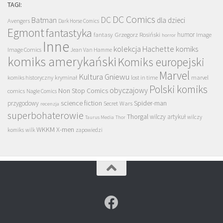
TAGI:
DC Comics
DC
Batman
dla dzieci
Avengers
Dark Horse Comics
Egmont
fantastyka
Grzegorz Rosiński
humor
fantasy
Image
horror
Inne
kolekcja Hachette
komiks
Image Comics
Jean Van Hamme
komiks amerykański
Komiks europejski
Marvel
Kultura Gniewu
komiks historyczny
kryminał
lost in time
marvel
Polski komiks
obyczajowy
Non Stop Comics
comics
Nagle Comics
science fiction
Spider-man
przygodowy
Secret Wars
recenzja
superbohaterowie
Thorgal
wilczy artykuł
wilczy
Taurus Media
Thor
WKKM
X-men
komiks
wilk
zapowiedzi