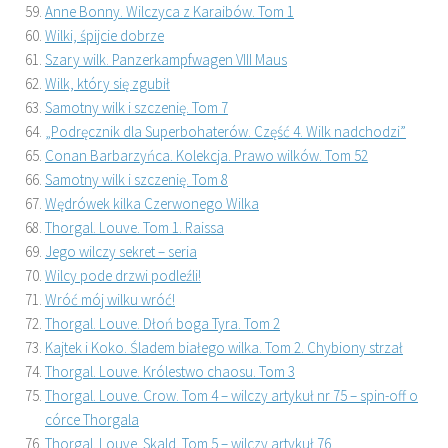
Anne Bonny. Wilczyca z Karaibów. Tom 1
Wilki, śpijcie dobrze
Szary wilk. Panzerkampfwagen VIII Maus
Wilk, który się zgubił
Samotny wilk i szczenię. Tom 7
„Podręcznik dla Superbohaterów. Część 4. Wilk nadchodzi”
Conan Barbarzyńca. Kolekcja. Prawo wilków. Tom 52
Samotny wilk i szczenię. Tom 8
Wędrówek kilka Czerwonego Wilka
Thorgal. Louve. Tom 1. Raissa
Jego wilczy sekret – seria
Wilcy pode drzwi podleźli!
Wróć mój wilku wróć!
Thorgal. Louve. Dłoń boga Tyra. Tom 2
Kajtek i Koko. Śladem białego wilka. Tom 2. Chybiony strzał
Thorgal. Louve. Królestwo chaosu. Tom 3
Thorgal. Louve. Crow. Tom 4 – wilczy artykuł nr 75 – spin-off o
córce Thorgala
Thorgal. Louve. Skald. Tom 5 – wilczy artykuł 76