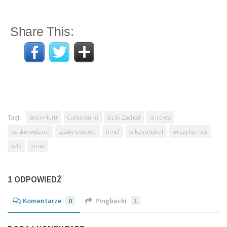
Share This:
Tagi:
Brian Hurtt
Cullen Bunn
Dziki Zachód
oni press
polskie wydanie
szósty rewolwer
timof
wilczy artykuł
wilczy komiks
wilk
zima
1 ODPOWIEDŹ
Komentarze
0
Pingbacki
1