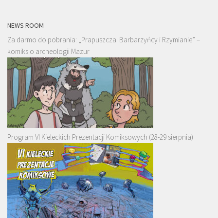
NEWS ROOM
Za darmo do pobrania: „Prapuszcza. Barbarzyńcy i Rzymianie” –
komiks o archeologii Mazur
Program VI Kieleckich Prezentacji Komiksowych (28-29 sierpnia)