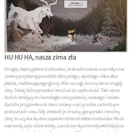
HU HU HA, nasza zima zła
Wrogie, nieprzyjemne środowisko, brak schronienia oraz mityczne
zwierzę przybierające kształt olbrzymiego, epickiego wilka albo
jelenia, nadziewającego głowy ofiar na rogi, tworzą obraz srogiej
zimy. Takiej, która przenika i mrozi aż do szpiku kości. Taki obraz
dwóch istniejących równolegle rzeczywistości, realnego i świata
duchów przypomina mi nieco zmiany w przyrodzie zachodzące
podczas pór roku. Gdy zestawić je ze sobą, gorące lato i mroźną
zimę, to uzyska się dwa zupełnie różne od siebie środowiska. Może
naprawdę są to różne światy, a podczas styczniowej pełni księżyca