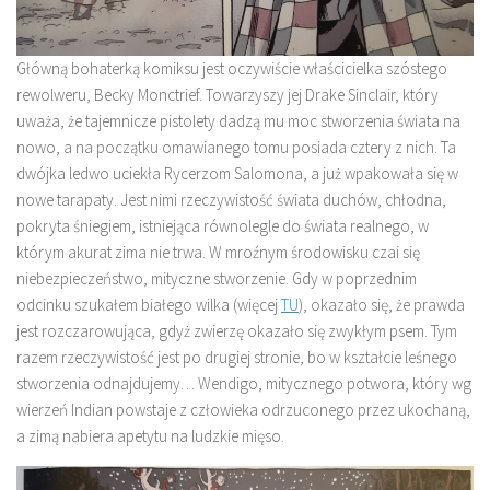
Główną bohaterką komiksu jest oczywiście właścicielka szóstego
rewolweru, Becky Monctrief. Towarzyszy jej Drake Sinclair, który
uważa, że tajemnicze pistolety dadzą mu moc stworzenia świata na
nowo, a na początku omawianego tomu posiada cztery z nich. Ta
dwójka ledwo uciekła Rycerzom Salomona, a już wpakowała się w
nowe tarapaty. Jest nimi rzeczywistość świata duchów, chłodna,
pokryta śniegiem, istniejąca równolegle do świata realnego, w
którym akurat zima nie trwa. W mroźnym środowisku czai się
niebezpieczeństwo, mityczne stworzenie. Gdy w poprzednim
odcinku szukałem białego wilka (więcej
TU
), okazało się, że prawda
jest rozczarowująca, gdyż zwierzę okazało się zwykłym psem. Tym
razem rzeczywistość jest po drugiej stronie, bo w kształcie leśnego
stworzenia odnajdujemy… Wendigo, mitycznego potwora, który wg
wierzeń Indian powstaje z człowieka odrzuconego przez ukochaną,
a zimą nabiera apetytu na ludzkie mięso.