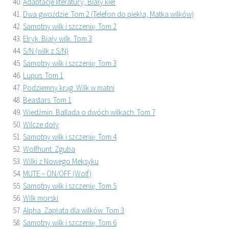
Adaptacje literatury, Biały kieł
Dwa gwoździe. Tom 2 (Telefon do piekła, Matka wilków)
Samotny wilk i szczenię. Tom 2
Elryk. Biały wilk. Tom 3
S/N (wilk z S/N)
Samotny wilk i szczenię. Tom 3
Lupus. Tom 1
Podziemny krąg. Wilk w matni
Beastars. Tom 1
Wiedźmin. Ballada o dwóch wilkach. Tom 7
Wilcze doły
Samotny wilk i szczenię. Tom 4
Wolfhunt. Zguba
Wilki z Nowego Meksyku
MUTE – ON/OFF (Wolf)
Samotny wilk i szczenię. Tom 5
Wilk morski
Alpha. Zapłata dla wilków. Tom 3
Samotny wilk i szczenię. Tom 6