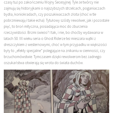
czasy tuż po zakończeniu Wojny Secesyjnej. Tyle że twórcy nie
zajmują się historyjkami o najszybszych strzelcach, poganiaczach
bydła, koniokradach, czy poszukiwaczach złota (choć w tle
pobrzmiewają i takie echa). Tytułowy szósty rewolwer, jak i pozostałe
pięć, to broń mityczna, posiadająca moc do zburzenia
rzeczywistości. Brzmi świeżo? I tak, i nie, bo choćby wydawana w
latach 50. XX wieku seria o Ghost Riderze też mieszała wątki z
dreszczykiem z westernowymi, choć w tym przypadku w większości
były to „efekty specjalne” polegające na znikaniu w ciemności, czy
brzuchomówstwie. Tymczasem dzięki rewolwerom bez żadnego
oszukaństwa otwierają się wrota do świata duchów.