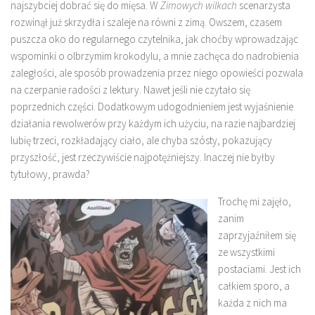
najszybciej dobrać się do mięsa. W
Zimowych wilkach
scenarzysta
rozwinął już skrzydła i szaleje na równi z zimą. Owszem, czasem
puszcza oko do regularnego czytelnika, jak choćby wprowadzając
wspominki o olbrzymim krokodylu, a mnie zachęca do nadrobienia
zaległości, ale sposób prowadzenia przez niego opowieści pozwala
na czerpanie radości z lektury. Nawet jeśli nie czytało się
poprzednich części. Dodatkowym udogodnieniem jest wyjaśnienie
działania rewolwerów przy każdym ich użyciu, na razie najbardziej
lubię trzeci, rozkładający ciało, ale chyba szósty, pokazujący
przyszłość, jest rzeczywiście najpotężniejszy. Inaczej nie byłby
tytułowy, prawda?
Trochę mi zajęło,
zanim
zaprzyjaźniłem się
ze wszystkimi
postaciami. Jest ich
całkiem sporo, a
każda z nich ma