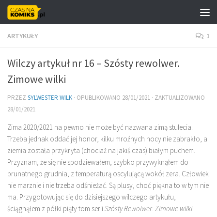
Skip to content
ARTYKUŁY
1
Wilczy artykuł nr 16 – Szósty rewolwer.
Zimowe wilki
PRZEZ
SYLWESTER WILK
· OPUBLIKOWANO
28/01/2021
· ZAKTUALIZOWANO
28/01/2021
Zima 2020/2021 na pewno nie może być nazwana zimą stulecia.
Trzeba jednak oddać jej honor, kilku mroźnych nocy nie zabrakło, a
ziemia została przykryta (chociaż na jakiś czas) białym puchem.
Przyznam, że się nie spodziewałem, szybko przywyknąłem do
brunatnego grudnia, z temperaturą oscylującą wokół zera. Człowiek
nie marznie i nie trzeba odśnieżać. Są plusy, choć piękna to w tym nie
ma. Przygotowując się do dzisiejszego wilczego artykułu,
ściągnąłem z półki piąty tom serii
Szósty Rewolwer
.
Zimowe wilki