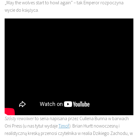
„May the wolves start to howl again” – tak Emperor rozpoczyna
wycie do księżyca.
Szósty rewolwer
to seria napisana przez Cullena Bunna w barwach
Oni Press (u nas tytuł wydaje
Timof
). Brian Hurtt nowoczesną i
realistyczną kreską przenosi czytelnika w realia Dzikiego Zachodu, w