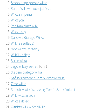
Smacznego proszę wilka
Rufus. Wilk w owczej skórze
Wilcze imperium
Wilczyca
Pan Kawalarz Wilk
Wilcze sny
Synowie Białego Wilka
Wilk (z szuflady)
Noc wilczej strzelby
Wilki i koźlęta
Serce wilka
Jego wilczy sekret
. Tom 1
Śladem białego wilka
Szósty rewolwer. Tom 5. Zimowe wilki
Zima wilka
Samotny wilk i szczenię. Tom 1. Szlak śmierci
Wilki w ścianach
Wilcze dzieci
Ognisty wilk w Smallville