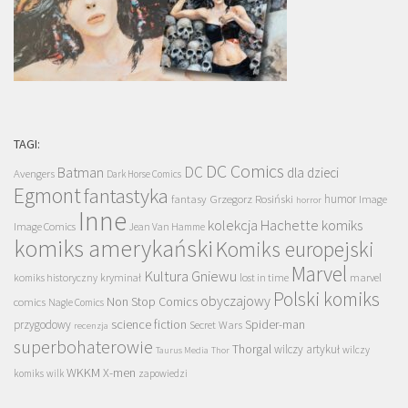
TAGI:
DC Comics
DC
Batman
dla dzieci
Avengers
Dark Horse Comics
Egmont
fantastyka
Grzegorz Rosiński
humor
fantasy
Image
horror
Inne
kolekcja Hachette
komiks
Image Comics
Jean Van Hamme
komiks amerykański
Komiks europejski
Marvel
Kultura Gniewu
komiks historyczny
kryminał
lost in time
marvel
Polski komiks
obyczajowy
Non Stop Comics
comics
Nagle Comics
science fiction
Spider-man
przygodowy
Secret Wars
recenzja
superbohaterowie
Thorgal
wilczy artykuł
wilczy
Taurus Media
Thor
WKKM
X-men
komiks
wilk
zapowiedzi