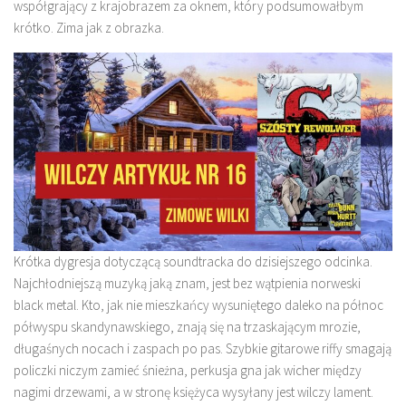
współgrający z krajobrazem za oknem, który podsumowałbym
krótko. Zima jak z obrazka.
Krótka dygresja dotyczącą soundtracka do dzisiejszego odcinka.
Najchłodniejszą muzyką jaką znam, jest bez wątpienia norweski
black metal. Kto, jak nie mieszkańcy wysuniętego daleko na północ
półwyspu skandynawskiego, znają się na trzaskającym mrozie,
długaśnych nocach i zaspach po pas. Szybkie gitarowe riffy smagają
policzki niczym zamieć śnieżna, perkusja gna jak wicher między
nagimi drzewami, a w stronę księżyca wysyłany jest wilczy lament.