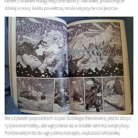
razem z wiatrem hulają mityczne stwory? Nie wiem, posłuchajcie
dzisiaj w nocy świstu powietrza, może usłyszycie coś jeszcze.
Nie czytałem poprzednich części Szóstego Rewolwera, jest to dosyć
ryzykowne hobby, ale wgryzienie się w środek serii ma swoje plusy.
Porównałbym to do ugryzienia kanapki, większość chciałaby