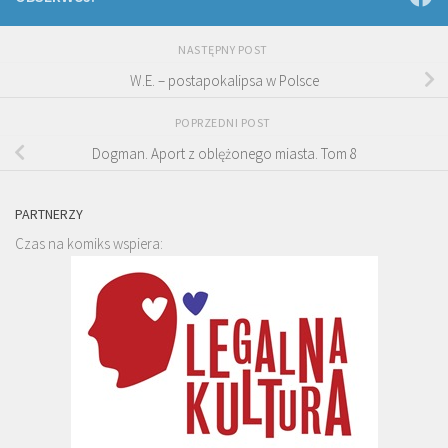
NASTĘPNY POST
W.E. – postapokalipsa w Polsce
POPRZEDNI POST
Dogman. Aport z oblężonego miasta. Tom 8
PARTNERZY
Czas na komiks wspiera: