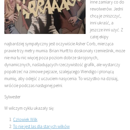
inne zamiary co do
rewolwerów. Jedni
chcą je zniszczyć,
inni ukraść, a
jeszcze inni użyć. Z
całej ekipy
najbardziej sympatyczny jest oczywiście Asher Corb, mierząca
prawie trzy metry mumia. Brian Hurtt to doskonały rzemieślnik, może
nie ma tu nic więcej poza poziom dobrze skrojonych,
dynamicznych, naśladujących rzeczywistość grafik, ale wystarczy
popatrzeć na zimowe pejzaże, szalejącego Wendigo i płonącą
mumię, aby odejść z uczuciem nasycenia. To wszystko na dzisiaj,
wróćcie podczas następnej pełni.
Sylwester
W wilczym cyklu ukazały się:
Człowiek Wilk
To nie jest las dla starych wilków