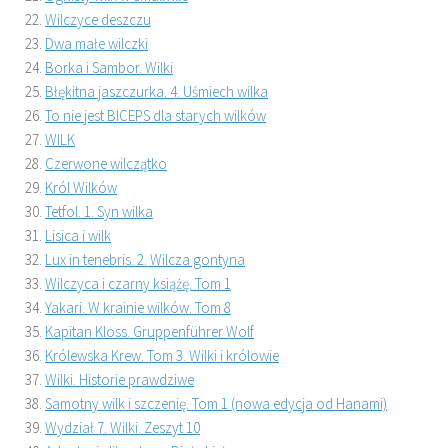
Wilczyce deszczu
Dwa małe wilczki
Borka i Sambor. Wilki
Błękitna jaszczurka. 4. Uśmiech wilka
To nie jest BICEPS dla starych wilków
WILK
Czerwone wilczątko
Król Wilków
Tetfol. 1. Syn wilka
Lisica i wilk
Lux in tenebris. 2. Wilcza gontyna
Wilczyca i czarny książę. Tom 1
Yakari. W krainie wilków. Tom 8
Kapitan Kloss. Gruppenführer Wolf
Królewska Krew. Tom 3. Wilki i królowie
Wilki. Historie prawdziwe
Samotny wilk i szczenię. Tom 1 (nowa edycja od Hanami)
Wydział 7. Wilki. Zeszyt 10