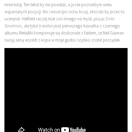
mnie tutaj. Ten tekst by nie powstał, a ja nie poznałbym wielu
wspaniałych pozycji. No i może (po cichu liczę), ktoś też by przez to
ucierpiał. Hetfield raczej miał coś innego na myśli, pisząc
Enter
Sandman
, ale tytuł (i motoryka) pierwszego kawałka z czarnego
albumu Metalliki komponuje się doskonale z faktem, że Neil Gaiman
swoją serią wszedł z kopa w moje gusta i szybko zrobił porządek.