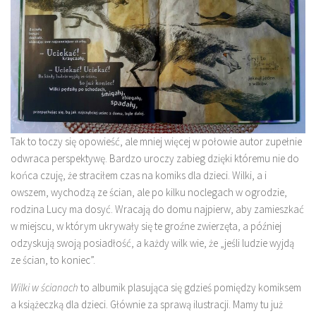
Tak to toczy się opowieść, ale mniej więcej w połowie autor zupełnie
odwraca perspektywę. Bardzo uroczy zabieg dzięki któremu nie do
końca czuję, że straciłem czas na komiks dla dzieci. Wilki, a i
owszem, wychodzą ze ścian, ale po kilku noclegach w ogrodzie,
rodzina Lucy ma dosyć. Wracają do domu najpierw, aby zamieszkać
w miejscu, w którym ukrywały się te groźne zwierzęta, a później
odzyskują swoją posiadłość, a każdy wilk wie, że „jeśli ludzie wyjdą
ze ścian, to koniec”.
Wilki w ścianach
to albumik plasująca się gdzieś pomiędzy komiksem
a książeczką dla dzieci. Głównie za sprawą ilustracji. Mamy tu już