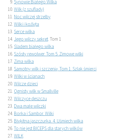
Synowie Białego Wilka
Wilk (z szuflady)
Noc wilczej strzelby
Wilki i koźlęta
Serce wilka
Jego wilczy sekret
. Tom 1
Śladem białego wilka
Szósty rewolwer. Tom 5. Zimowe wilki
Zima wilka
Samotny wilk i szczenię. Tom 1. Szlak śmierci
Wilki w ścianach
Wilcze dzieci
Ognisty wilk w Smallville
Wilczyce deszczu
Dwa małe wilczki
Borka i Sambor. Wilki
Błękitna jaszczurka. 4. Uśmiech wilka
To nie jest BICEPS dla starych wilków
WILK