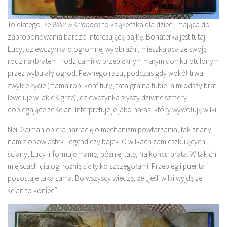
To dlatego, że
Wilki w ścianach
to książeczka dla dzieci, mająca do
zaproponowania bardzo interesującą bajkę. Bohaterką jest tutaj
Lucy, dziewczynka o ogromnej wyobraźni, mieszkająca ze swoją
rodziną (bratem i rodzicami) w przepięknym małym domku otulonym
przez wybujały ogród. Pewnego razu, podczas gdy wokół trwa
zwykłe życie (mama robi konfitury, tata gra na tubie, a młodszy brat
leweluje w jakiejś grze), dziewczynka słyszy dziwne szmery
dobiegające ze ścian. Interpretuje je jako hałas, który wywołują wilki.
Neil Gaiman opiera narrację o mechanizm powtarzania, tak znany
nam z opowiastek, legend czy bajek. O wilkach zamieszkujących
ściany, Lucy informuję mamę, później tatę, na końcu brata. W takich
miejscach dialogi różnią się tylko szczegółami. Przebieg i puenta
pozostaje taka sama. Bo wszyscy wiedzą, że „jeśli wilki wyjdą ze
ścian to koniec”.