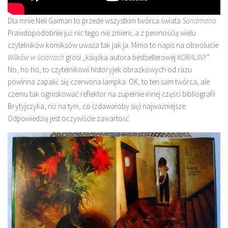
Dla mnie Neil Gaiman to przede wszystkim twórca świata
Sandmana
.
Prawdopodobnie już nic tego nie zmieni, a z pewnością wielu
czytelników komiksów uważa tak jak ja. Mimo to napis na obwolucie
Wilków w ścianach
głosi „książka autora bestsellerowej
KORALINY
”.
No, ho ho, to czytelnikowi historyjek obrazkowych od razu
powinna zapalić się czerwona lampka. OK, to ten sam twórca, ale
czemu tak ogniskować reflektor na zupełnie innej części bibliografii
Brytyjczyka, niż na tym, co (zdawałoby się) najważniejsze.
Odpowiedzią jest oczywiście zawartość.