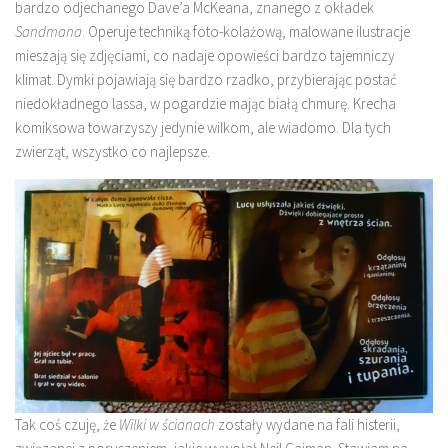
bardzo odjechanego Dave’a McKeana, znanego z okładek
Sandmana
. Operuje techniką foto-kolażową, malowane ilustracje
mieszają się zdjęciami, co nadaje opowieści bardzo tajemniczy
klimat. Dymki pojawiają się bardzo rzadko, przybierając postać
niedokładnego lassa, w pogardzie mając białą chmurę. Krecha
komiksowa towarzyszy jedynie wilkom, ale wiadomo. Dla tych
zwierząt, wszystko co najlepsze.
Tak coś czuję, że
Wilki w ścianach
zostały wydane na fali histerii,