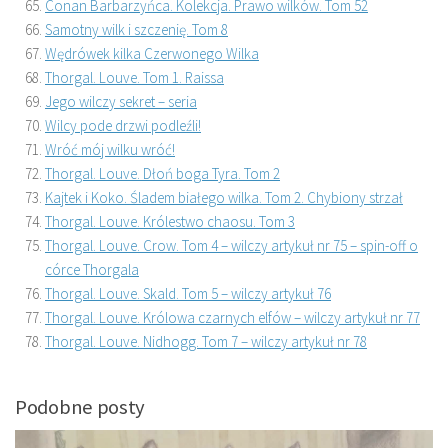
Conan Barbarzyńca. Kolekcja. Prawo wilków. Tom 52
Samotny wilk i szczenię. Tom 8
Wędrówek kilka Czerwonego Wilka
Thorgal. Louve. Tom 1. Raissa
Jego wilczy sekret – seria
Wilcy pode drzwi podleźli!
Wróć mój wilku wróć!
Thorgal. Louve. Dłoń boga Tyra. Tom 2
Kajtek i Koko. Śladem białego wilka. Tom 2. Chybiony strzał
Thorgal. Louve. Królestwo chaosu. Tom 3
Thorgal. Louve. Crow. Tom 4 – wilczy artykuł nr 75 – spin-off o
córce Thorgala
Thorgal. Louve. Skald. Tom 5 – wilczy artykuł 76
Thorgal. Louve. Królowa czarnych elfów – wilczy artykuł nr 77
Thorgal. Louve. Nidhogg. Tom 7 – wilczy artykuł nr 78
Podobne posty