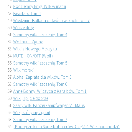
Podziemny krąg. Wilk w matni
Beastars. Tom 1
Wiedźmin. Ballada o dwóch wilkach. Tom 7
Wilcze doły
Samotny wilk i szczenię. Tom 4
Wolfhunt. Zguba
Wilki z Nowego Meksyku
MUTE – ON/OFF (Wolf)
Samotny wilk i szczenię. Tom 5
Wilk morski
Alpha. Zapłata dla wilków. Tom 3
Samotny wilk i szczenię. Tom 6
Anne Bonny. Wilczyca z Karaibów. Tom 1
Wilki, śpijcie dobrze
Szary wilk. Panzerkampfwagen VIII Maus
Wilk, który się zgubił
Samotny wilk i szczenię. Tom 7
„Podręcznik dla Superbohaterów. Część 4. Wilk nadchodzi”