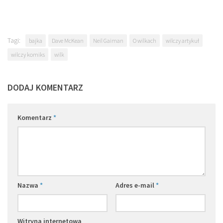
Tagi:
bajka
Dave McKean
Neil Gaiman
O wilkach
wilczy artykuł
wilczy komiks
wilk
DODAJ KOMENTARZ
Komentarz
*
Nazwa
*
Adres e-mail
*
Witryna internetowa