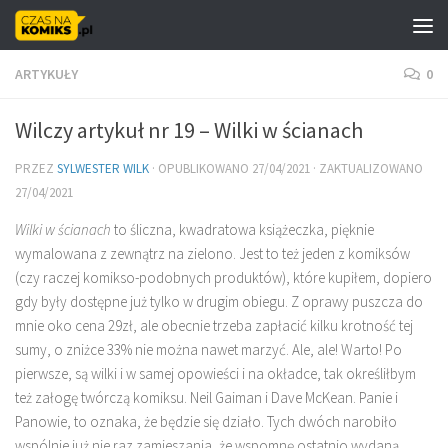
Skip to content
ARTYKUŁY
0
Wilczy artykuł nr 19 – Wilki w ścianach
PRZEZ
SYLWESTER WILK
· OPUBLIKOWANO
27/04/2021
· ZAKTUALIZOWANO
27/04/2021
Wilki w ścianach
to śliczna, kwadratowa książeczka, pięknie
wymalowana z zewnątrz na zielono. Jest to też jeden z komiksów
(czy raczej komikso-podobnych produktów), które kupiłem, dopiero
gdy były dostępne już tylko w drugim obiegu. Z oprawy puszcza do
mnie oko cena 29zł, ale obecnie trzeba zapłacić kilku krotność tej
sumy, o zniżce 33% nie można nawet marzyć. Ale, ale! Warto! Po
pierwsze, są wilki i w samej opowieści i na okładce, tak określiłbym
też załogę twórczą komiksu. Neil Gaiman i Dave McKean. Panie i
Panowie, to oznaka, że będzie się działo. Tych dwóch narobiło
wspólnie już nie raz zamieszania, że wspomnę ostatnio wydaną