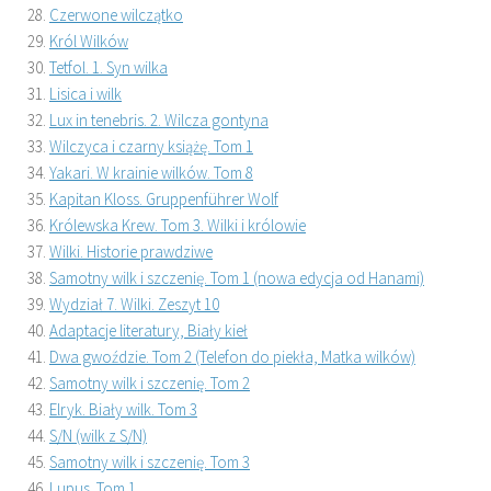
Czerwone wilczątko
Król Wilków
Tetfol. 1. Syn wilka
Lisica i wilk
Lux in tenebris. 2. Wilcza gontyna
Wilczyca i czarny książę. Tom 1
Yakari. W krainie wilków. Tom 8
Kapitan Kloss. Gruppenführer Wolf
Królewska Krew. Tom 3. Wilki i królowie
Wilki. Historie prawdziwe
Samotny wilk i szczenię. Tom 1 (nowa edycja od Hanami)
Wydział 7. Wilki. Zeszyt 10
Adaptacje literatury, Biały kieł
Dwa gwoździe. Tom 2 (Telefon do piekła, Matka wilków)
Samotny wilk i szczenię. Tom 2
Elryk. Biały wilk. Tom 3
S/N (wilk z S/N)
Samotny wilk i szczenię. Tom 3
Lupus. Tom 1