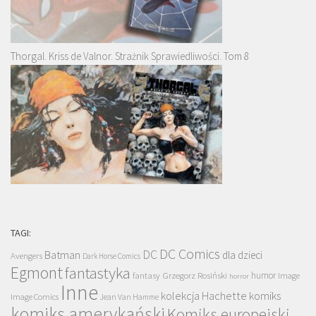
Thorgal. Kriss de Valnor. Strażnik Sprawiedliwości. Tom 8
TAGI:
DC Comics
DC
Batman
dla dzieci
Avengers
Dark Horse Comics
Egmont
fantastyka
Grzegorz Rosiński
humor
fantasy
Image
horror
Inne
kolekcja Hachette
komiks
Image Comics
Jean Van Hamme
komiks amerykański
Komiks europejski