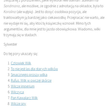
związanej z poruszeniem, jakie wywołał Neil Gaiman. Stawiam na
Sandmana
, ale możliwe, że zgodnie z adnotacją na okładce, była to
Koralina
(ale wątpię). Jest to dosyć osobliwa pozycja, ale
traktowałbym ją bardziej jako ciekawostkę. Przepłacać nie warto, ale
nie wydaje mi się, aby ktoś tę książeczkę wznowił. Mimo tych
argumentów, dla mnie jest to jazda obowiązkowa. Wiadomo, wilki
trzymają się w stadach.
Sylwester
Do tej pory ukazały się:
Człowiek Wilk
To nie jest las dla starych wilków
Smacznego proszę wilka
Rufus. Wilk w owczej skórze
Wilcze imperium
Wilczyca
Pan Kawalarz Wilk
Wilcze sny