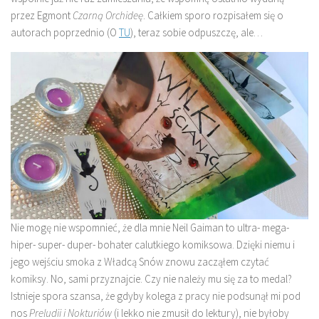
przez Egmont
Czarną Orchideę
. Całkiem sporo rozpisałem się o
autorach poprzednio (O
TU
), teraz sobie odpuszczę, ale…
Nie mogę nie wspomnieć, że dla mnie Neil Gaiman to ultra- mega-
hiper- super- duper- bohater calutkiego komiksowa. Dzięki niemu i
jego wejściu smoka z Władcą Snów znowu zacząłem czytać
komiksy. No, sami przyznajcie. Czy nie należy mu się za to medal?
Istnieje spora szansa, że gdyby kolega z pracy nie podsunął mi pod
nos
Preludii
i Nokturiów
(i lekko nie zmusił do lektury), nie byłoby