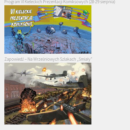
Program VI Kieleckich Prezentacji Komiksowych (28-29 sierpnia)
Zapowiedź – Na Wrześniowych Szlakach „Śmiały”