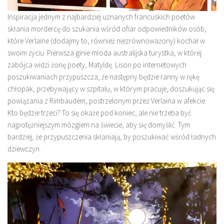
Inspiracja jednym z najbardziej uznanych francuskich poetów
skłania mordercę do szukania wśród ofiar odpowiedników osób,
które Verlaine (dodajmy to, również niezrównoważony) kochał w
swoim życiu. Pierwsza ginie młoda australijska turystka, w której
zabójca widzi żonę poety, Matyldę. Lison po internetowych
poszukiwaniach przypuszcza, że następny będzie ranny w rękę
chłopak, przebywający w szpitalu, w którym pracuje, doszukując się
powiązania z Rimbaudem, postrzelonym przez Verlaina w afekcie.
Kto będzie trzeci? To się okaże pod koniec, ale nie trzeba być
najpotężniejszym mózgiem na świecie, aby się domyślić. Tym
bardziej, że przypuszczenia skłaniają, by poszukiwać wśród ładnych
dziewczyn.