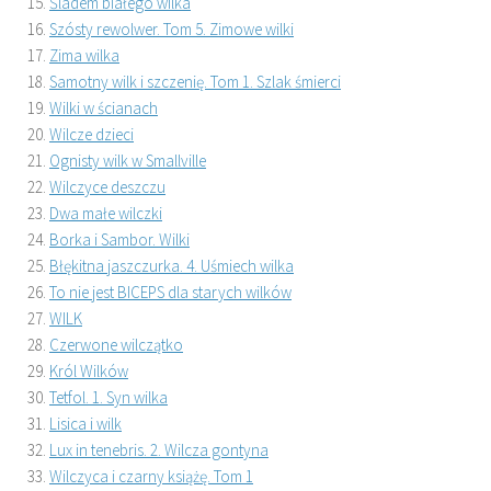
Śladem białego wilka
Szósty rewolwer. Tom 5. Zimowe wilki
Zima wilka
Samotny wilk i szczenię. Tom 1. Szlak śmierci
Wilki w ścianach
Wilcze dzieci
Ognisty wilk w Smallville
Wilczyce deszczu
Dwa małe wilczki
Borka i Sambor. Wilki
Błękitna jaszczurka. 4. Uśmiech wilka
To nie jest BICEPS dla starych wilków
WILK
Czerwone wilczątko
Król Wilków
Tetfol. 1. Syn wilka
Lisica i wilk
Lux in tenebris. 2. Wilcza gontyna
Wilczyca i czarny książę. Tom 1