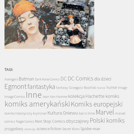
TAGI:
DC Comics
DC
Batman
dla dzieci
Avengers
Dark Horse Comics
Egmont
fantastyka
Grzegorz Rosiński
humor
fantasy
Image
horror
Inne
kolekcja Hachette
komiks
Image Comics
Jean Van Hamme
komiks amerykański
Komiks europejski
Marvel
Kultura Gniewu
komiks historyczny
kryminał
lost in time
marvel
Polski komiks
obyczajowy
Non Stop Comics
comics
Nagle Comics
science fiction
Spider-man
przygodowy
Secret Wars
recenzja