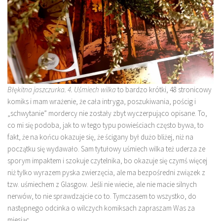
Błękitna jaszczurka. 4. Uśmiech wilka
to bardzo krótki, 48 stronicowy
komiks i mam wrażenie, że cała intryga, poszukiwania, pościg i
„schwytanie” mordercy nie zostały zbyt wyczerpująco opisane. To,
co mi się podoba, jak to w tego typu powieściach często bywa, to
fakt, że na końcu okazuje się, że ścigany był dużo bliżej, niż na
początku się wydawało. Sam tytułowy uśmiech wilka też uderza ze
sporym impaktem i szokuje czytelnika, bo okazuje się czymś więcej
niż tylko wyrazem pyska zwierzęcia, ale ma bezpośredni związek z
tzw. uśmiechem z Glasgow. Jeśli nie wiecie, ale nie macie silnych
nerwów, to nie sprawdzajcie co to. Tymczasem to wszystko, do
następnego odcinka o wilczych komiksach zapraszam Was za
miesiąc.