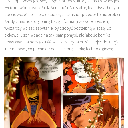
psychopatycznego, seryjnego mordercy, który zainspirowany jest
życiem i twórczością Paula Verlaine’a. Nie sądzę, bym słyszał o tym
poecie wcześniej, ale w dzisiejszych czasach przecież to nie problem.
Każdy z nas nosi ogromną bazę informacji w swojej kieszeni,
wystarczy wpisać zapytanie, by zdobyć potrzebną wiedzę. Co
ciekawe, Lison wpada na taki sam pomysł, ale jako że komiks
powstawał na początku XXI w., dziewczyna musi… pójść do kafejki
internetowej, co pachnie z dala minioną epoką technologiczną.