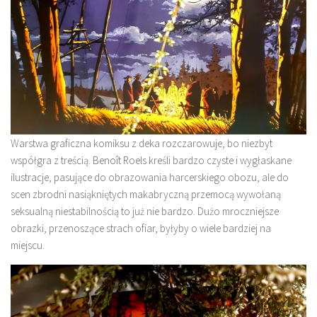
Warstwa graficzna komiksu z deka rozczarowuje, bo niezbyt
współgra z treścią. Benoît Roels kreśli bardzo czyste i wygłaskane
ilustracje, pasujące do obrazowania harcerskiego obozu, ale do
scen zbrodni nasiąkniętych makabryczną przemocą wywołaną
seksualną niestabilnością to już nie bardzo. Dużo mroczniejsze
obrazki, przenoszące strach ofiar, byłyby o wiele bardziej na
miejscu.