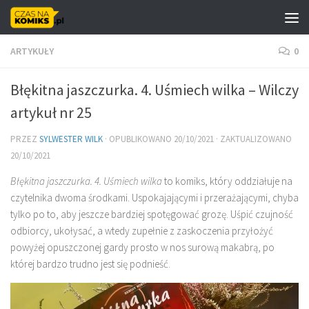
Skip to content
ARTYKUŁY
0
Błękitna jaszczurka. 4. Uśmiech wilka – Wilczy
artykuł nr 25
PRZEZ
SYLWESTER WILK
· OPUBLIKOWANO
20/10/2021
· ZAKTUALIZOWANO
20/10/2021
Błękitna jaszczurka. 4. Uśmiech wilka
to komiks, który oddziałuje na
czytelnika dwoma środkami. Uspokajającymi i przerażającymi, chyba
tylko po to, aby jeszcze bardziej spotęgować grozę. Uśpić czujność
odbiorcy, ukołysać, a wtedy zupełnie z zaskoczenia przyłożyć
powyżej opuszczonej gardy prosto w nos surową makabrą, po
której bardzo trudno jest się podnieść.