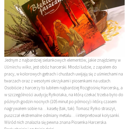
Jednym z najbardziej sielankowych elementów, jakie znajdziemy w
Uśmiechu wilka
, jest obóz harcerski. Młodzi ludzie, z zapałem do
pracy, w kolorowych getrach i chustach uwijają się z uśmiechami na
twarzach oraz z wesołymi okrzykami i piosenkami na ustach.
Osobiście z harcerzy to lubiłem najbardziej Rozgłośnię Harcerską, a
w szczególności audycję Ryłkołaka, na którą czekać trzeba było do
późnych godzin nocnych (105 minut po północy) i którą czasem
nagrywałem sobie na… kasetę (tak, tak). Tomasz Ryłko straszył,
puszczał ekstremalne odmiany metalu… i interpretował kołysanki.
Wśród nich znalazła się pewna znana Piosenka Harcerska.