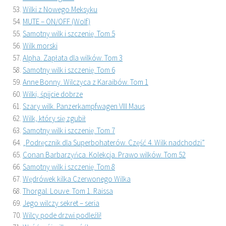
Wilki z Nowego Meksyku
MUTE – ON/OFF (Wolf)
Samotny wilk i szczenię. Tom 5
Wilk morski
Alpha. Zapłata dla wilków. Tom 3
Samotny wilk i szczenię. Tom 6
Anne Bonny. Wilczyca z Karaibów. Tom 1
Wilki, śpijcie dobrze
Szary wilk. Panzerkampfwagen VIII Maus
Wilk, który się zgubił
Samotny wilk i szczenię. Tom 7
„Podręcznik dla Superbohaterów. Część 4. Wilk nadchodzi”
Conan Barbarzyńca. Kolekcja. Prawo wilków. Tom 52
Samotny wilk i szczenię. Tom 8
Wędrówek kilka Czerwonego Wilka
Thorgal. Louve. Tom 1. Raissa
Jego wilczy sekret – seria
Wilcy pode drzwi podleźli!