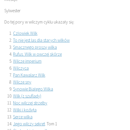
Sylwester
Do tej pory w wilczym cyklu ukazały się:
Człowiek Wilk
To nie jest las dla starych wilków
Smacznego proszę wilka
Rufus. Wilk w owczej skórze
Wilcze imperium
Wilczyca
Pan Kawalarz Wilk
Wilcze sny
Synowie Białego Wilka
Wilk (z szuflady)
Noc wilczej strzelby
Wilki i koźlęta
Serce wilka
Jego wilczy sekret
. Tom 1