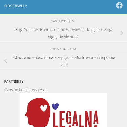
OBSERWUJ:
NASTĘPNY POST
Usagi Yojimbo. Bunraku i inne opowieści – fajny ten Usagi,
nigdy się nie nudzi
POPRZEDNI POST
Zdziczenie – absolutnie przepięknie zilustrowane i niegłupie
sci-fi
PARTNERZY
Czas na komiks wspiera: