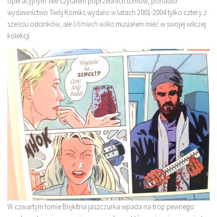
operacyjnym. Nie czytałem poprzednich tomów, ponadto
wydawnictwo Twój Komiks wydało w latach 2001-2004 tylko cztery z
sześciu odcinków, ale
Uśmiech wilka
musiałem mieć w swojej wilczej
kolekcji.
W czwartym tomie Błękitna jaszczurka wpada na trop pewnego