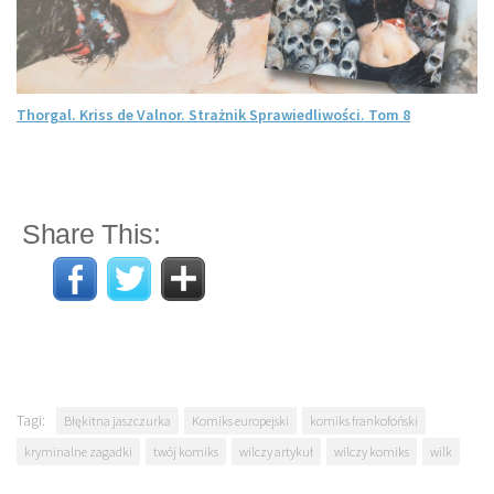
Thorgal. Kriss de Valnor. Strażnik Sprawiedliwości. Tom 8
Share This:
Tagi:
Błękitna jaszczurka
Komiks europejski
komiks frankofoński
kryminalne zagadki
twój komiks
wilczy artykuł
wilczy komiks
wilk