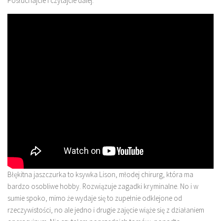
Posłuchajcie i czytajcie dalej.
Błękitna jaszczurka to ksywka Lison, młodej chirurg, która ma
bardzo osobliwe hobby. Rozwiązuje zagadki kryminalne. No i w
sumie spoko, mimo że wydaje się to zupełnie odklejone od
rzeczywistości, no ale jedno i drugie zajęcie wiąże się z działaniem