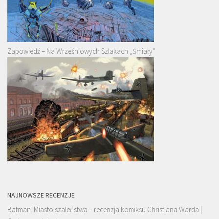
Zapowiedź – Na Wrześniowych Szlakach „Śmiały”
NAJNOWSZE RECENZJE
Batman. Miasto szaleństwa – recenzja komiksu Christiana Warda |