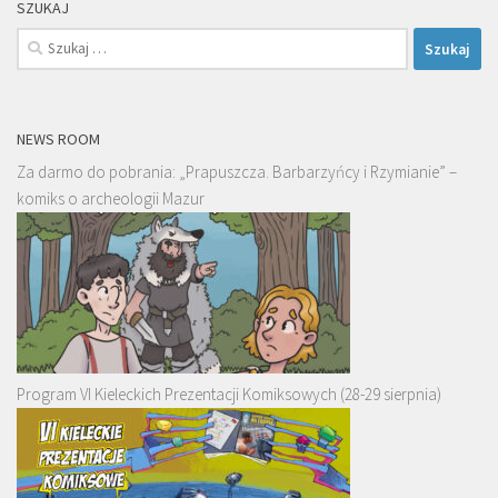
SZUKAJ
Szukaj:
NEWS ROOM
Za darmo do pobrania: „Prapuszcza. Barbarzyńcy i Rzymianie” –
komiks o archeologii Mazur
Program VI Kieleckich Prezentacji Komiksowych (28-29 sierpnia)