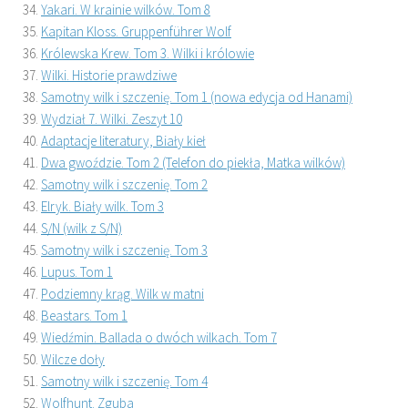
Yakari. W krainie wilków. Tom 8
Kapitan Kloss. Gruppenführer Wolf
Królewska Krew. Tom 3. Wilki i królowie
Wilki. Historie prawdziwe
Samotny wilk i szczenię. Tom 1 (nowa edycja od Hanami)
Wydział 7. Wilki. Zeszyt 10
Adaptacje literatury, Biały kieł
Dwa gwoździe. Tom 2 (Telefon do piekła, Matka wilków)
Samotny wilk i szczenię. Tom 2
Elryk. Biały wilk. Tom 3
S/N (wilk z S/N)
Samotny wilk i szczenię. Tom 3
Lupus. Tom 1
Podziemny krąg. Wilk w matni
Beastars. Tom 1
Wiedźmin. Ballada o dwóch wilkach. Tom 7
Wilcze doły
Samotny wilk i szczenię. Tom 4
Wolfhunt. Zguba