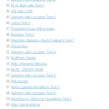
Elryk. Biały wilk. Tom 3
S/N (wilk z S/N)
Samotny wilk i szczenię. Tom 3
Lupus. Tom 1
Podziemny krąg. Wilk w matni
Beastars. Tom 1
Wiedźmin. Ballada o dwóch wilkach. Tom 7
Wilcze doły
Samotny wilk i szczenię. Tom 4
Wolfhunt. Zguba
Wilki z Nowego Meksyku
MUTE – ON/OFF (Wolf)
Samotny wilk i szczenię. Tom 5
Wilk morski
Alpha. Zapłata dla wilków. Tom 3
Samotny wilk i szczenię. Tom 6
Anne Bonny. Wilczyca z Karaibów. Tom 1
Wilki, śpijcie dobrze