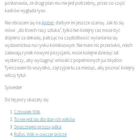
postanawia, że drugi plan mu nie jest potrzebny, przez co część
kadrów wygląda łyso.
Nie obrażam się na
Amber
, dałbym im jeszcze szansę. Jak to się
mówi: „do trzech razy sztuka”, tylko ten kolejny raz może być
dopiero za dekadę, patrząc na częstotliwość wyłaniania się
wydawnictwa na rynku komiksowym. Nie mam nic przeciwko, niech
zalewają rynek nowymi pozycjami, może kolejne dziesięć lat
wystarczy, aby wyciągnąć wnioski z popełnionych już błędów.
Tymczasem to wszystko, zajrzyjcie tu za miesiąc, aby poznać kolejny
wilczy tytuł.
Sylwester
Do tej pory ukazały się:
Człowiek Wilk
To nie jest las dla starych wilków
Smacznego proszę wilka
Rufus. Wilk w owczej skórze