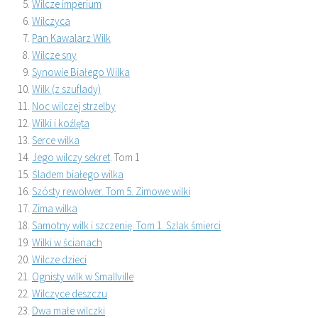
Wilcze imperium
Wilczyca
Pan Kawalarz Wilk
Wilcze sny
Synowie Białego Wilka
Wilk (z szuflady)
Noc wilczej strzelby
Wilki i koźlęta
Serce wilka
Jego wilczy sekret
. Tom 1
Śladem białego wilka
Szósty rewolwer. Tom 5. Zimowe wilki
Zima wilka
Samotny wilk i szczenię. Tom 1. Szlak śmierci
Wilki w ścianach
Wilcze dzieci
Ognisty wilk w Smallville
Wilczyce deszczu
Dwa małe wilczki