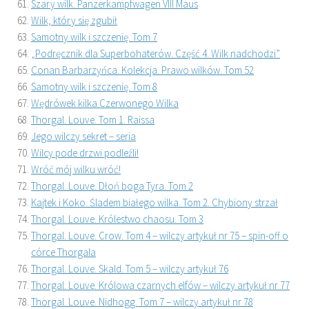
Szary wilk. Panzerkampfwagen VIII Maus
Wilk, który się zgubił
Samotny wilk i szczenię. Tom 7
„Podręcznik dla Superbohaterów. Część 4. Wilk nadchodzi”
Conan Barbarzyńca. Kolekcja. Prawo wilków. Tom 52
Samotny wilk i szczenię. Tom 8
Wędrówek kilka Czerwonego Wilka
Thorgal. Louve. Tom 1. Raissa
Jego wilczy sekret – seria
Wilcy pode drzwi podleźli!
Wróć mój wilku wróć!
Thorgal. Louve. Dłoń boga Tyra. Tom 2
Kajtek i Koko. Śladem białego wilka. Tom 2. Chybiony strzał
Thorgal. Louve. Królestwo chaosu. Tom 3
Thorgal. Louve. Crow. Tom 4 – wilczy artykuł nr 75 – spin-off o
córce Thorgala
Thorgal. Louve. Skald. Tom 5 – wilczy artykuł 76
Thorgal. Louve. Królowa czarnych elfów – wilczy artykuł nr 77
Thorgal. Louve. Nidhogg. Tom 7 – wilczy artykuł nr 78