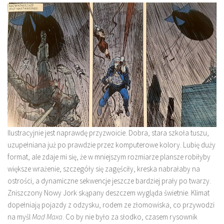
Ilustracyjnie jest naprawdę przyzwoicie. Dobra, stara szkoła tuszu,
uzupełniana już po prawdzie przez komputerowe kolory. Lubię duży
format, ale zdaje mi się, że w mniejszym rozmiarze plansze robiłyby
większe wrażenie, szczegóły się zagęściły, kreska nabrałaby na
ostrości, a dynamiczne sekwencje jeszcze bardziej prały po twarzy.
Zniszczony Nowy Jork skąpany deszczem wygląda świetnie. Klimat
dopełniają pojazdy z odzysku, rodem ze złomowiska, co przywodzi
na myśl
Mad Maxa
. Co by nie było za słodko, czasem rysownik