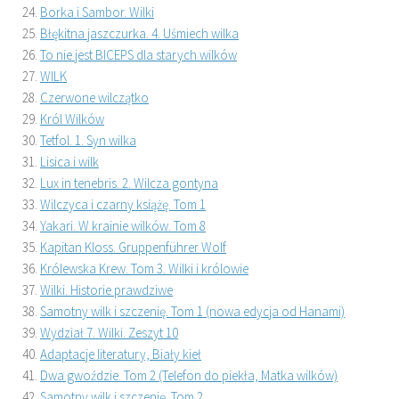
Borka i Sambor. Wilki
Błękitna jaszczurka. 4. Uśmiech wilka
To nie jest BICEPS dla starych wilków
WILK
Czerwone wilczątko
Król Wilków
Tetfol. 1. Syn wilka
Lisica i wilk
Lux in tenebris. 2. Wilcza gontyna
Wilczyca i czarny książę. Tom 1
Yakari. W krainie wilków. Tom 8
Kapitan Kloss. Gruppenführer Wolf
Królewska Krew. Tom 3. Wilki i królowie
Wilki. Historie prawdziwe
Samotny wilk i szczenię. Tom 1 (nowa edycja od Hanami)
Wydział 7. Wilki. Zeszyt 10
Adaptacje literatury, Biały kieł
Dwa gwoździe. Tom 2 (Telefon do piekła, Matka wilków)
Samotny wilk i szczenię. Tom 2