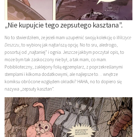
„Nie kupujcie tego zepsutego kasztana”.
No to stwierdziłem, że jeżeli mam uzupełnić swoją kolekcję o
Wilczyce
Deszczu
, to wybiorę jak najtańszą opcję. No to sru, aledrogo,
posortuj od „najtaniej” i ognia. Jeszcze jakbym poczytał opis, to
może bym tak zaskoczony nie był, a tak mam, co mam.
Pobiblioteczny, zaklejony folią egzemplarz, z poprzekreślanymi
stemplami i kilkoma dodatkowymi, ale najlepsze to… wnętrze
komiksu obrócone względem okładki? HAHA, no to dopiero się
nazywa „zepsuty kasztan”.