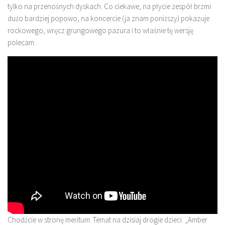
tylko na przenośnych dyskach. Co ciekawe, na płycie zespół brzmi
dużo bardziej popowo, na koncercie (ja znam poniższy) pokazuje
rockowego, wręcz grungowego pazura i to właśnie tę wersję
polecam.
Chodźcie w stronę meritum. Temat na dzisiaj drogie dzieci: „Amber