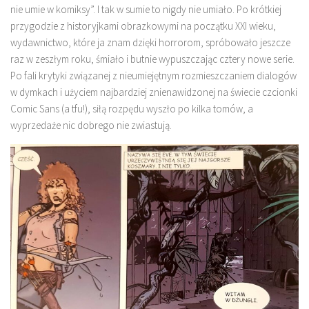
nie umie w komiksy”. I tak w sumie to nigdy nie umiało. Po krótkiej
przygodzie z historyjkami obrazkowymi na początku XXI wieku,
wydawnictwo, które ja znam dzięki horrorom, spróbowało jeszcze
raz w zeszłym roku, śmiało i butnie wypuszczając cztery nowe serie.
Po fali krytyki związanej z nieumiejętnym rozmieszczaniem dialogów
w dymkach i użyciem najbardziej znienawidzonej na świecie czcionki
Comic Sans (a tfu!), siłą rozpędu wyszło po kilka tomów, a
wyprzedaże nic dobrego nie zwiastują.