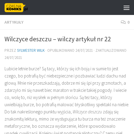
Skip to content
ARTYKUŁY
0
Wilczyce deszczu – wilczy artykuł nr 22
PRZEZ
SYLWESTER WILK
· OPUBLIKOWANO
24/07/2021
· ZAKTUALIZOWANO
24/07/2021
Lubicie letnie burze? Są tacy, którzy się ich boją i w sumie to jest
czego, bo potrafią być niebezpieczne i pozbawiać ludzi dachu nad
głową. Mnie nie przeszkadzają, dobrze mi się śpi przy grzmotach, a
zdarzyło mi się nawet biec maraton w trakcie takiej pogody. I wiecie
co, wolę to, niż wysiłek w pełnym słońcu. Są też tacy, którzy
uwielbiają burze, bo potrafią malować błyskotliwy spektakl na niebie.
Do tak nakreślonego punktu wyjścia,
Wilczyce deszczu
zdają się
znakomitą lekturą, mimo że występująca tu burza ma też znaczenie
metaforyczne, bo oznacza wydarzenie, które spowodowało
upadek cywilizacji. Kolejny świat postapokaliptyczny? Czemu nie!