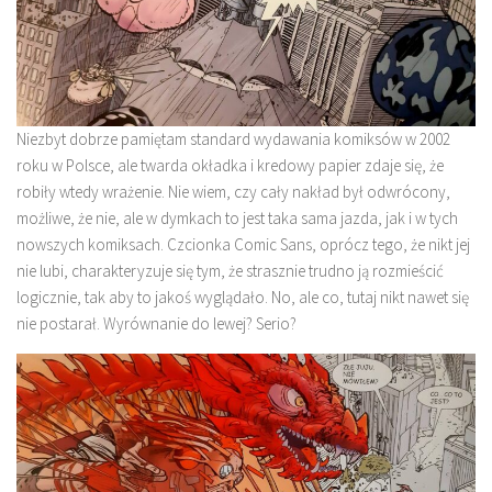
Niezbyt dobrze pamiętam standard wydawania komiksów w 2002
roku w Polsce, ale twarda okładka i kredowy papier zdaje się, że
robiły wtedy wrażenie. Nie wiem, czy cały nakład był odwrócony,
możliwe, że nie, ale w dymkach to jest taka sama jazda, jak i w tych
nowszych komiksach. Czcionka Comic Sans, oprócz tego, że nikt jej
nie lubi, charakteryzuje się tym, że strasznie trudno ją rozmieścić
logicznie, tak aby to jakoś wyglądało. No, ale co, tutaj nikt nawet się
nie postarał. Wyrównanie do lewej? Serio?