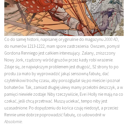
Co do samej historii, napisanej oryginalnie do magazynu
2000
AD
,
do numerów 1213-1222, mam spore zastrzeżenia. Owszem, pomysł
Gordona Renniego jest całkiem interesujący. Zalany, zniszczony
Nowy Jork, rządzony wśród gruzów przez kasty robi wrażenie.
Zdaje się, że największym problemem jest długość, 52 strony to po
prostu za mało by wyprowadzić jakąś sensowną fabułę, dać
czytelnikowi trochę czasu, aby porozglądał się po mieście i poznał
bohaterów. Tak, zamiast długiej ulewy mamy przelotni deszczyk, a w
pamięci niewiele zostaje. Niby rzeczywiście, Eve i Holly nie mają na co
czekać, jeśli chcą przetrwać. Muszą uciekać, tempo niby jest
uzasadnione. Po dopędzeniu do końca czuję niedosyt, a przecież
Rennie umie dobrze poprowadzić fabułę, co udowodnił w
Absolomie
.