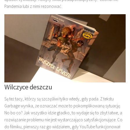
Pandemia lubi z nimi rezonować.
Wilczyce deszczu
Są też tacy, którzy są szczęśliwi tylko wtedy, gdy pada. Z tekstu
Garbage wynika, że oznaczać może to pokomplikowaną sytuację.
No bo co? Jak wszystko idzie gładko, to wydaje się to zbyt łatwe, a
rozwiązanie problemu nie jest wystarczająco satysfakcjonujące. Co
do filmiku, pierwszy raz go widziałem, gdy YouTube funkcjonował