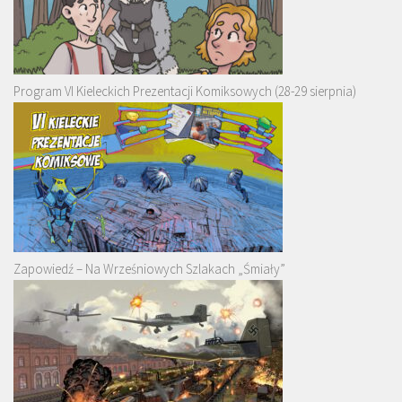
Program VI Kieleckich Prezentacji Komiksowych (28-29 sierpnia)
Zapowiedź – Na Wrześniowych Szlakach „Śmiały”