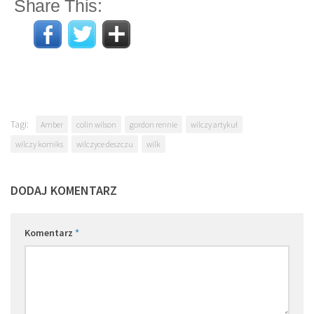
Share This:
Tagi:
Amber
colin wilson
gordon rennie
wilczy artykuł
wilczy komiks
wilczyce deszczu
wilk
DODAJ KOMENTARZ
Komentarz
*