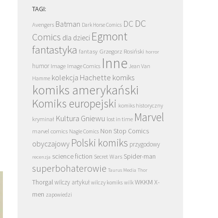
TAGI:
DC
DC
Batman
Avengers
Dark Horse Comics
Egmont
Comics
dla dzieci
fantastyka
Grzegorz Rosiński
fantasy
horror
Inne
humor
Image
Image Comics
Jean Van
kolekcja Hachette
komiks
Hamme
komiks amerykański
Komiks europejski
komiks historyczny
Marvel
Kultura Gniewu
kryminał
lost in time
Non Stop Comics
marvel comics
Nagle Comics
Polski komiks
obyczajowy
przygodowy
science fiction
Spider-man
Secret Wars
recenzja
superbohaterowie
Taurus Media
Thor
Thorgal
WKKM
X-
wilczy artykuł
wilczy komiks
wilk
men
zapowiedzi