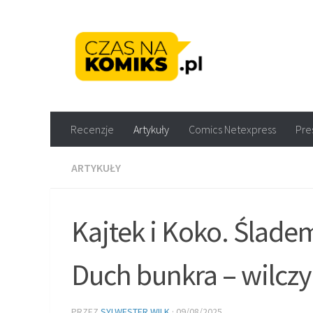
Skip to content
Recenzje komiksów M
Recenzje
Artykuły
Comics Netexpress
Pre
ARTYKUŁY
Kajtek i Koko. Ślade
Duch bunkra – wilczy 
PRZEZ
SYLWESTER WILK
·
09/08/2025