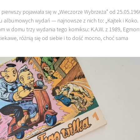
az pierwszy pojawiała się w „Wieczorze Wybrzeża” od 25.05.196
lku albumowych wydań — najnowsze z nich to: „Kajtek i Koko.
am w domu trzy wydania tego komiksu: K.A.W. z 1989, Egmon
iekawe, różnią się od siebie i to dość mocno, choć sama