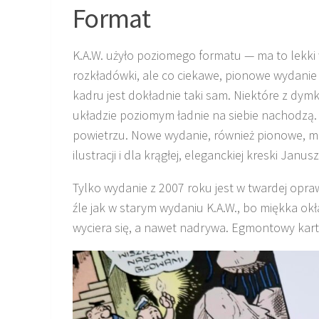
Format
K.A.W. użyło poziomego formatu — ma to lekki
rozkładówki, ale co ciekawe, pionowe wydanie
kadru jest dokładnie taki sam. Niektóre z dy
układzie poziomym ładnie na siebie nachodzą.
powietrzu. Nowe wydanie, również pionowe, ma 
ilustracji i dla krągłej, eleganckiej kreski Janusz
Tylko wydanie z 2007 roku jest w twardej opraw
źle jak w starym wydaniu K.A.W., bo miękka okł
wyciera się, a nawet nadrywa. Egmontowy kart