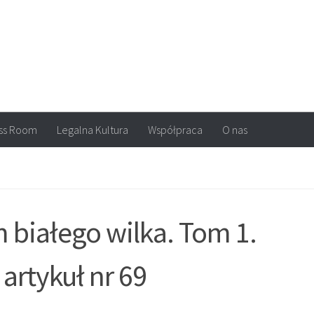
arvel, DC Comics, Image, newsy, konkursy. Wszystko o komiksach
ss Room
Legalna Kultura
Współpraca
O nas
m białego wilka. Tom 1.
artykuł nr 69