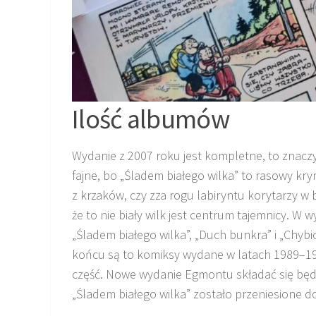
Ilość albumów
Wydanie z 2007 roku jest kompletne, to znaczy,
fajne, bo „Śladem białego wilka” to rasowy krym
z krzaków, czy zza rogu labiryntu korytarzy w
że to nie biały wilk jest centrum tajemnicy. W 
„Śladem białego wilka”, „Duch bunkra” i „Chyb
końcu są to komiksy wydane w latach 1989–19
część. Nowe wydanie Egmontu składać się będz
„Śladem białego wilka” zostało przeniesione d