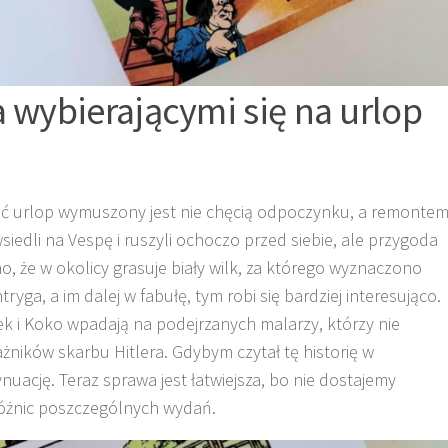
a wybierającymi się na urlop
hoć urlop wymuszony jest nie chęcią odpoczynku, a remonte
iedli na Vespę i ruszyli ochoczo przed siebie, ale przygoda
o, że w okolicy grasuje biały wilk, za którego wyznaczono
ryga, a im dalej w fabułę, tym robi się bardziej interesująco.
tek i Koko wpadają na podejrzanych malarzy, którzy nie
ażników skarbu Hitlera. Gdybym czytał tę historię w
nuację. Teraz sprawa jest łatwiejsza, bo nie dostajemy
 różnic poszczególnych wydań.