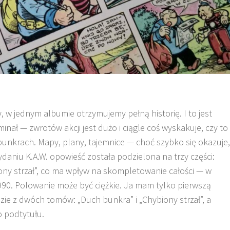
 w jednym albumie otrzymujemy pełną historię. I to jest
inał — zwrotów akcji jest dużo i ciągle coś wyskakuje, czy to
 bunkrach. Mapy, plany, tajemnice — choć szybko się okazuje,
wydaniu K.A.W. opowieść została podzielona na trzy części:
iony strzał”, co ma wpływ na skompletowanie całości — w
90. Polowanie może być ciężkie. Ja mam tylko pierwszą
ie z dwóch tomów: „Duch bunkra” i „Chybiony strzał”, a
o podtytułu.