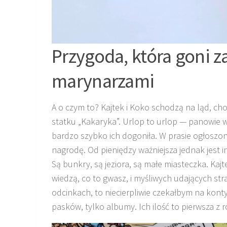
Przygoda, która goni z
marynarzami
A o czym to? Kajtek i Koko schodzą na ląd, c
statku „Kakaryka”. Urlop to urlop — panowie ws
bardzo szybko ich dogoniła. W prasie ogłoszon
nagrodę. Od pieniędzy ważniejsza jednak jest int
Są bunkry, są jeziora, są małe miasteczka. Kaj
wiedzą, co to gwasz, i myśliwych udających str
odcinkach, to niecierpliwie czekałbym na konty
pasków, tylko albumy. Ich ilość to pierwsza z