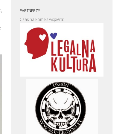
PARTNERZY
6
Czas na komiks wspiera:
t