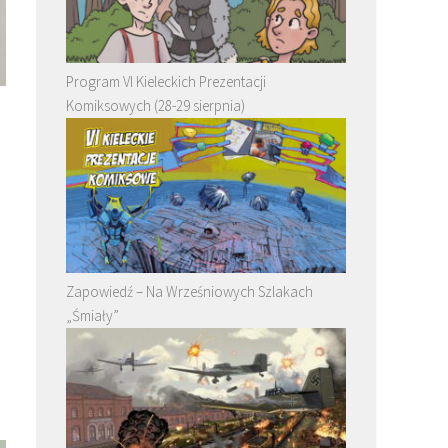
Program VI Kieleckich Prezentacji
Komiksowych (28-29 sierpnia)
m
Zapowiedź – Na Wrześniowych Szlakach
„Śmiały”