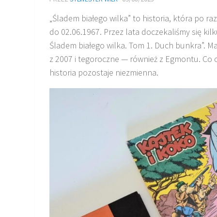
„Śladem białego wilka” to historia, która po r
do 02.06.1967. Przez lata doczekaliśmy się ki
Śladem białego wilka. Tom 1. Duch bunkra”. M
z 2007 i tegoroczne — również z Egmontu. Co c
historia pozostaje niezmienna.