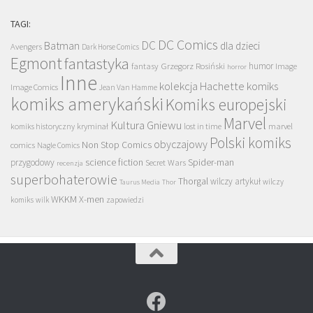
TAGI:
DC Comics
DC
Batman
dla dzieci
Avengers
Dark Horse Comics
Egmont
fantastyka
Grzegorz Rosiński
humor
fantasy
Image
horror
Inne
kolekcja Hachette
komiks
Image Comics
Jean Van Hamme
komiks amerykański
Komiks europejski
Marvel
Kultura Gniewu
komiks historyczny
kryminał
lost in time
marvel
Polski komiks
obyczajowy
Non Stop Comics
comics
Nagle Comics
science fiction
Spider-man
przygodowy
Secret Wars
recenzja
superbohaterowie
Thorgal
wilczy artykuł
wilczy
Taurus Media
Thor
WKKM
X-men
komiks
wilk
zapowiedzi