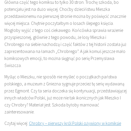
Główna część tego komiksu to tylko 30 stron. Trochę szkoda, bo
potencjału jest na dużo więcej. Choćby dzieciństwu Mieszka
przedstawionemu na pierwszej stronie można by poświęcić znacznie
więcej miejsca. Chętnie poczytałbym o losach ślepego księcia.
Mogłoby wyjść z tego coś ciekawego. Końcówka sprawia wrażenie
przyspieszonej, głównie z tego powodu, że losy Mieszka i
Chrobrego na siebie nachodzą i część faktów z tej historii została już
zaprezentowana na łamach „Chrobrego”. A jak komuś jeszcze mało
komiksowych emocji, to można sięgnąć po serię Przemysława
Świszcza.
Myśląc o Mieszku, nie sposób nie myśleć o początkach państwa
polskiego, a muzeum z Gniezna sygnuje przecież tę serię wydawaną
przez Egmont. Czy ta seria doczeka się kontynuacji, przedstawiającej
innych władców Polski, już może nie tak ikonicznych jak Mieszko I
czy Chrobry? Materiał jest. Szkoda byłoby marnować
zainteresowanie.
Czytaj więcej:
Chrobry – pierwszy król Polski ożywiony w komiksie