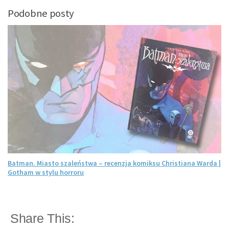
Podobne posty
Batman. Miasto szaleństwa – recenzja komiksu Christiana Warda |
Gotham w stylu horroru
Share This: