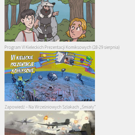
Program VI Kieleckich Prezentacji Komiksowych (28-29 sierpnia)
Zapowiedź – Na Wrześniowych Szlakach „Śmiały”