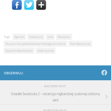
Tagi:
Egmont
historyczny
Inne
Maciej Kur
Muzeum Początków Państwa Polskiego w Gnieźnie
Piotr Bednarczyk
Poczet Królów Polskich
Polski komiks
OBSERWUJ:
NASTĘPNY POST
Osiedle Swoboda 2 – recenzja najbardziej szalonej odsłony
serii
POPRZEDNI POST