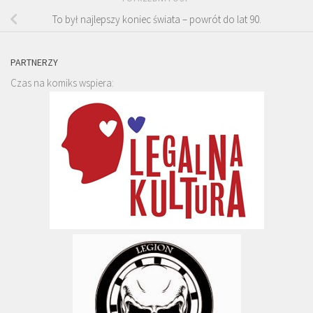
To był najlepszy koniec świata – powrót do lat 90.
PARTNERZY
Czas na komiks wspiera: