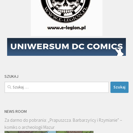
SZUKAJ
Szukaj:
NEWS ROOM
Za darmo do pobrania: „Prapuszcza. Barbarzyńcy i Rzymianie” –
komiks o archeologii Mazur