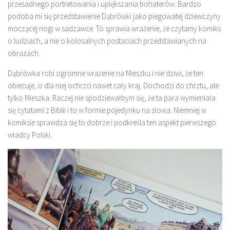
przesadnego portretowania i upiększania bohaterów. Bardzo
podoba mi się przedstawienie Dąbrówki jako piegowatej dziewczyny
moczącej nogi w sadzawce. To sprawia wrażenie, że czytamy komiks
o ludziach, a nie o kolosalnych postaciach przedstawianych na
obrazach.
Dąbrówka robi ogromne wrażenie na Mieszku i nie dziwi, że ten
obiecuje, iż dla niej ochrzci nawet cały kraj. Dochodzi do chrztu, ale
tylko Mieszka. Raczej nie spodziewałbym się, że ta para wymieniała
się cytatami z Biblii i to w formie pojedynku na słowa. Niemniej w
komiksie sprawdza się to dobrze i podkreśla ten aspekt pierwszego
władcy Polski.