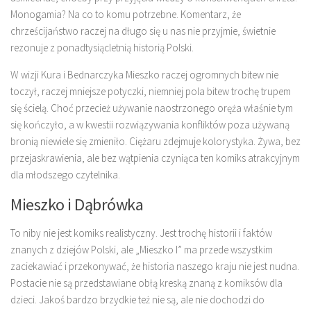
Monogamia? Na co to komu potrzebne. Komentarz, że
chrześcijaństwo raczej na długo się u nas nie przyjmie, świetnie
rezonuje z ponadtysiącletnią historią Polski.
W wizji Kura i Bednarczyka Mieszko raczej ogromnych bitew nie
toczył, raczej mniejsze potyczki, niemniej pola bitew trochę trupem
się ścielą. Choć przecież używanie naostrzonego oręża właśnie tym
się kończyło, a w kwestii rozwiązywania konfliktów poza używaną
bronią niewiele się zmieniło. Ciężaru zdejmuje kolorystyka. Żywa, bez
przejaskrawienia, ale bez wątpienia czyniąca ten komiks atrakcyjnym
dla młodszego czytelnika.
Mieszko i Dąbrówka
To niby nie jest komiks realistyczny. Jest trochę historii i faktów
znanych z dziejów Polski, ale „Mieszko I” ma przede wszystkim
zaciekawiać i przekonywać, że historia naszego kraju nie jest nudna.
Postacie nie są przedstawiane obłą kreską znaną z komiksów dla
dzieci. Jakoś bardzo brzydkie też nie są, ale nie dochodzi do