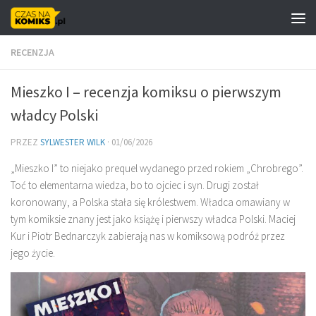
Skip to content
RECENZJA
Mieszko I – recenzja komiksu o pierwszym
władcy Polski
PRZEZ
SYLWESTER WILK
·
01/06/2026
„Mieszko I” to niejako prequel wydanego przed rokiem „Chrobrego”.
Toć to elementarna wiedza, bo to ojciec i syn. Drugi został
koronowany, a Polska stała się królestwem. Władca omawiany w
tym komiksie znany jest jako książę i pierwszy władca Polski. Maciej
Kur i Piotr Bednarczyk zabierają nas w komiksową podróż przez
jego życie.