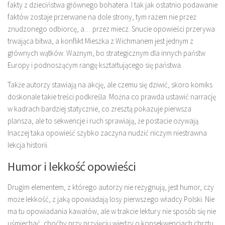
fakty z dzieciństwa głównego bohatera. I tak jak ostatnio podawanie
faktów zostaje przerwane na dole strony, tym razem nie przez
znudzonego odbiorcę, a… przez miecz. Snucie opowieści przerywa
trwająca bitwa, a konflikt Mieszka z Wichmanem jest jednym z
głównych wątków. Ważnym, bo strategicznym dla innych państw
Europy i podnoszącym rangę kształtującego się państwa.
Także autorzy stawiają na akcję, ale czemu się dziwić, skoro komiks
doskonale takie treści podkreśla. Można co prawda ustawić narrację
w kadrach bardziej statycznie, co zresztą pokazuje pierwsza
plansza, ale to sekwencje i ruch sprawiają, że postacie ożywają.
Inaczej taka opowieść szybko zaczyna nudzić niczym niestrawna
lekcja historii.
Humor i lekkość opowieści
Drugim elementem, z którego autorzy nie rezygnują, jest humor, czy
może lekkość, z jaką opowiadają losy pierwszego władcy Polski. Nie
ma tu opowiadania kawałów, ale w trakcie lektury nie sposób się nie
uśmiechać, choćby przy przyjęciu wiedzy o konsekwencjach chrztu.