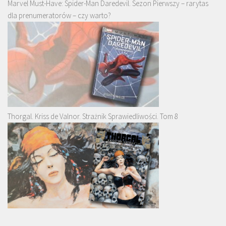
Marvel Must-Have: Spider-Man Daredevil. Sezon Pierwszy – rarytas
dla prenumeratorów – czy warto?
Thorgal. Kriss de Valnor. Strażnik Sprawiedliwości. Tom 8