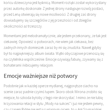
końcu dziewczyna jest tęsknicą. Moment rozłąki został wykorzystany
przez autorkę doskonale. Z jednej strony następuje rozwój postaci,
przed Leną otwierają się nowe możliwości. Z drugiej zaś strony
dowiadujemy się szczegółów z jej przeszłości i od zbiegów
okoliczności aż trzeszczy.
Momentami jest melodramatycznie, ale jestem przekonany, że tak jest
ciekawiej. Opowieść o potworach, nie wiem jak ciekawa, bez
żadnych innych domieszek zaraz by mi się znudziła. Nawet gdyby
był to najpiękniejszy album świata. Wątki obyczajowe przenoszą się
na czytelnika współcześnie. Emocje ożywiają fabułę, zżywamy się z
bohaterami i kibicujemy relacjom.
Emocje ważniejsze niż potwory
Podobnie jak w każdej operze mydlanej, najgorętsze ciacho na
scenie zaraz padnie czyimś łupem. Skoro obok Wirona zrobiło się
miejsce, to szkoda byłoby z tego nie skorzystać. I mimo że nie lubię
krzyżowania relacji w stylu „Mody na sukces” i już nie jestem pewny,
czy czasem Ridge nie jest już własnym ojcem, to u Agi Szymańskiej