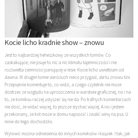
Kocie licho kradnie show – znowu
Jest to najbardziej heheszkowy ze wszystkich tomów. Co
zaskakujące, nie psuje to nic a nic klimatu tajemniczości i nie
rozświetla ciemności panującej w lesie. Kocie licho uwielbiam od
dawna. W drugim tomie sierściuch nieco przygasł, ale tu znowu lśni.
Przepięknie komentuje to, co widzi, a czego czytelnik nie może
dostrzec ze względu na uproszczenia w warstwie graficznej, no i na
to, że komiksu raczej usłyszeć się nie da. Po trafnych komentarzach
nie dość, że widać więcej, to jeszcze słychać więcej. A no i jestem
przekonany, że kot może w domu napsocić i zwalić winę na psa. U
mnie do tego dochodziło.
Wyłowić można odniesienia do innych komiksów i książek. I tak, jak