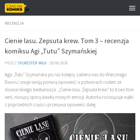
Skip to content
RECENZJA
Cienie lasu. Zepsuta krew. Tom 3 – recenzja
komiksu Agi „Tutu” Szymańskiej
PRZEZ
SYLWESTER WILK
·
20/06/2026
Aga „Tutu” Szymańska po raz kolejny zabiera nas do Wiecznego
Dworu i snuje swoją ponurą opowieść o potworach rodem ze
słowiańskiego bestiariusza. „Cienie lasu. Zepsuta krew” to trzeci tom
serii, niosący sporą dawkę nowych emocji. Autorka rozwiązuje wątki
z poprzednich części i przesuwa opowieść dalej.