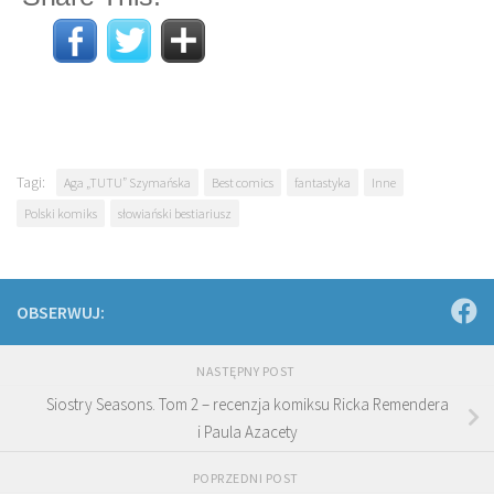
Tagi:
Aga „TUTU” Szymańska
Best comics
fantastyka
Inne
Polski komiks
słowiański bestiariusz
OBSERWUJ:
NASTĘPNY POST
Siostry Seasons. Tom 2 – recenzja komiksu Ricka Remendera
i Paula Azacety
POPRZEDNI POST