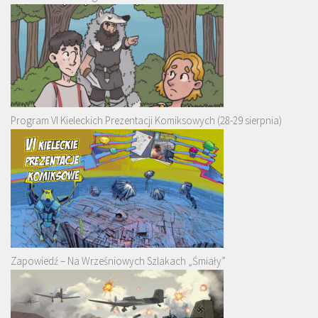
Program VI Kieleckich Prezentacji Komiksowych (28-29 sierpnia)
Zapowiedź – Na Wrześniowych Szlakach „Śmiały”