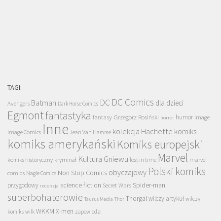
TAGI:
DC Comics
DC
Batman
dla dzieci
Avengers
Dark Horse Comics
Egmont
fantastyka
Grzegorz Rosiński
humor
fantasy
Image
horror
Inne
kolekcja Hachette
komiks
Image Comics
Jean Van Hamme
komiks amerykański
Komiks europejski
Marvel
Kultura Gniewu
komiks historyczny
kryminał
lost in time
marvel
Polski komiks
obyczajowy
Non Stop Comics
comics
Nagle Comics
science fiction
Spider-man
przygodowy
Secret Wars
recenzja
superbohaterowie
Thorgal
wilczy artykuł
wilczy
Taurus Media
Thor
WKKM
X-men
komiks
wilk
zapowiedzi