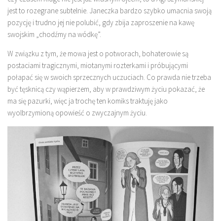
jest to rozegrane subtelnie. Janeczka bardzo szybko umacnia swoją
pozycję i trudno jej nie polubić, gdy zbija zaproszenie na kawę
swojskim „chodźmy na wódkę”.
W związku z tym, że mowa jest o potworach, bohaterowie są
postaciami tragicznymi, miotanymi rozterkami i próbującymi
połapać się w swoich sprzecznych uczuciach. Co prawda nie trzeba
być tęsknicą czy wąpierzem, aby w prawdziwym życiu pokazać, że
ma się pazurki, więc ja trochę ten komiks traktuję jako
wyolbrzymioną opowieść o zwyczajnym życiu.