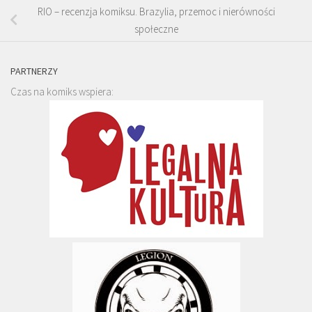
RIO – recenzja komiksu. Brazylia, przemoc i nierówności
społeczne
PARTNERZY
Czas na komiks wspiera: