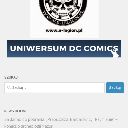
SZUKAJ
Szukaj:
NEWS ROOM
Za darmo do pobrania: „Prapuszcza. Barbarzyńcy i Rzymianie” –
komiks o archeologii Mazur