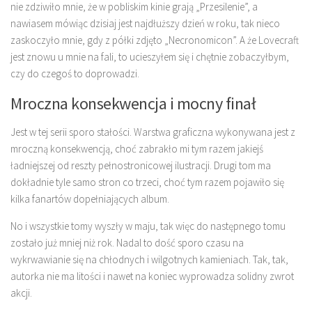
nie zdziwiło mnie, że w pobliskim kinie grają „Przesilenie”, a
nawiasem mówiąc dzisiaj jest najdłuższy dzień w roku, tak nieco
zaskoczyło mnie, gdy z półki zdjęto „Necronomicon”. A że Lovecraft
jest znowu u mnie na fali, to ucieszyłem się i chętnie zobaczyłbym,
czy do czegoś to doprowadzi.
Mroczna konsekwencja i mocny finał
Jest w tej serii sporo stałości. Warstwa graficzna wykonywana jest z
mroczną konsekwencją, choć zabrakło mi tym razem jakiejś
ładniejszej od reszty pełnostronicowej ilustracji. Drugi tom ma
dokładnie tyle samo stron co trzeci, choć tym razem pojawiło się
kilka fanartów dopełniających album.
No i wszystkie tomy wyszły w maju, tak więc do następnego tomu
zostało już mniej niż rok. Nadal to dość sporo czasu na
wykrwawianie się na chłodnych i wilgotnych kamieniach. Tak, tak,
autorka nie ma litości i nawet na koniec wyprowadza solidny zwrot
akcji.