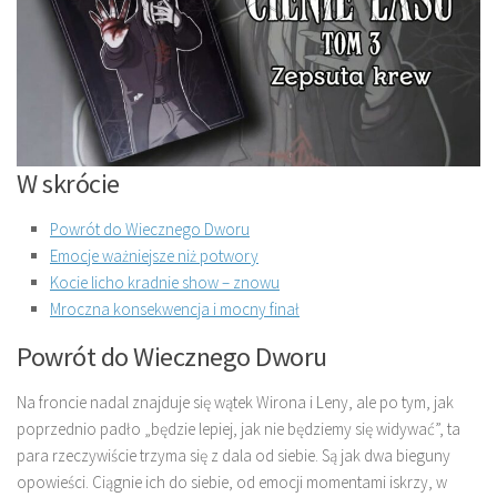
W skrócie
Powrót do Wiecznego Dworu
Emocje ważniejsze niż potwory
Kocie licho kradnie show – znowu
Mroczna konsekwencja i mocny finał
Powrót do Wiecznego Dworu
Na froncie nadal znajduje się wątek Wirona i Leny, ale po tym, jak
poprzednio padło „będzie lepiej, jak nie będziemy się widywać”, ta
para rzeczywiście trzyma się z dala od siebie. Są jak dwa bieguny
opowieści. Ciągnie ich do siebie, od emocji momentami iskrzy, w