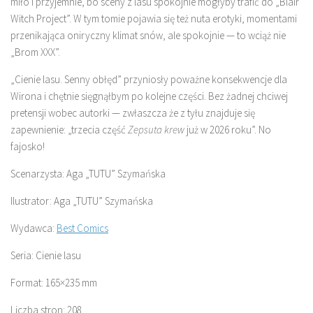
miło i przyjemnie, bo sceny z lasu spokojnie mogłyby trafić do „Blair
Witch Project”. W tym tomie pojawia się też nuta erotyki, momentami
przenikająca oniryczny klimat snów, ale spokojnie — to wciąż nie
„Brom XXX”.
„Cienie lasu. Senny obłęd” przyniosły poważne konsekwencje dla
Wirona i chętnie sięgnąłbym po kolejne części. Bez żadnej chciwej
pretensji wobec autorki — zwłaszcza że z tyłu znajduje się
zapewnienie: „trzecia część
Zepsuta krew
już w 2026 roku”. No
fajosko!
Scenarzysta: Aga „TUTU” Szymańska
Ilustrator: Aga „TUTU” Szymańska
Wydawca:
Best Comics
Seria: Cienie lasu
Format: 165×235 mm
Liczba stron: 208