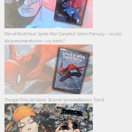
Marvel Must-Have: Spider-Man Daredevil. Sezon Pierwszy – rarytas
dla prenumeratorów – czy warto?
Thorgal. Kriss de Valnor. Strażnik Sprawiedliwości. Tom 8