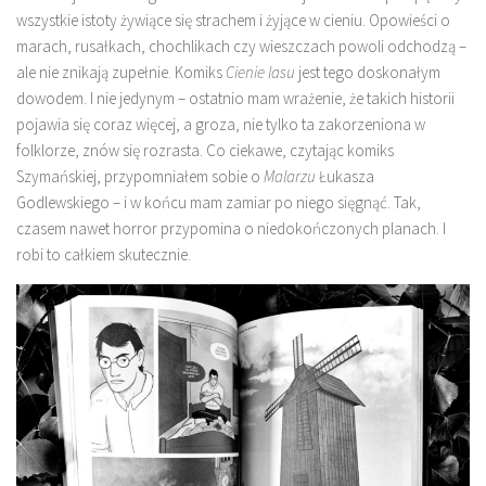
wszystkie istoty żywiące się strachem i żyjące w cieniu. Opowieści o
marach, rusałkach, chochlikach czy wieszczach powoli odchodzą –
ale nie znikają zupełnie. Komiks
Cienie lasu
jest tego doskonałym
dowodem. I nie jedynym – ostatnio mam wrażenie, że takich historii
pojawia się coraz więcej, a groza, nie tylko ta zakorzeniona w
folklorze, znów się rozrasta. Co ciekawe, czytając komiks
Szymańskiej, przypomniałem sobie o
Malarzu
Łukasza
Godlewskiego – i w końcu mam zamiar po niego sięgnąć. Tak,
czasem nawet horror przypomina o niedokończonych planach. I
robi to całkiem skutecznie.