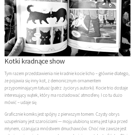
Kotki kradnące show
Tym razem przedstawienia nie kradnie kocie licho – głównie dlatego,
że pojawia się inny kot, z demonicznym ornamentem
przypominającym tatuaż (patrz: życiorys autorki). Kocie trio dostaje
interesujący wątek, który ma rozładować atmosferę. I co tu dużo
mówić – udaje się.
Graficznie komiks jest spójny z pierwszym tomem. Czysty obrys
uzupełniany jest szarościami — moją ulubioną sceną jest łąka przed
młynem, czarująca mnóstwem dmuchawców. Choć nie zawsze jest