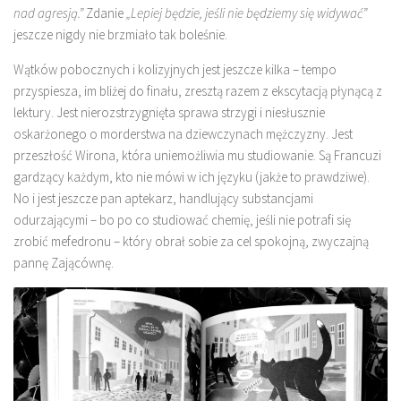
nad agresją.”
Zdanie
„Lepiej będzie, jeśli nie będziemy się widywać”
jeszcze nigdy nie brzmiało tak boleśnie.
Wątków pobocznych i kolizyjnych jest jeszcze kilka – tempo
przyspiesza, im bliżej do finału, zresztą razem z ekscytacją płynącą z
lektury. Jest nierozstrzygnięta sprawa strzygi i niesłusznie
oskarżonego o morderstwa na dziewczynach mężczyzny. Jest
przeszłość Wirona, która uniemożliwia mu studiowanie. Są Francuzi
gardzący każdym, kto nie mówi w ich języku (jakże to prawdziwe).
No i jest jeszcze pan aptekarz, handlujący substancjami
odurzającymi – bo po co studiować chemię, jeśli nie potrafi się
zrobić mefedronu – który obrał sobie za cel spokojną, zwyczajną
pannę Zającównę.