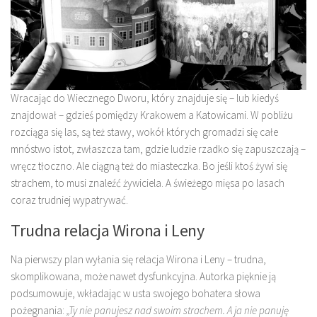
Wracając do Wiecznego Dworu, który znajduje się – lub kiedyś
znajdował – gdzieś pomiędzy Krakowem a Katowicami. W pobliżu
rozciąga się las, są też stawy, wokół których gromadzi się całe
mnóstwo istot, zwłaszcza tam, gdzie ludzie rzadko się zapuszczają –
wręcz tłoczno. Ale ciągną też do miasteczka. Bo jeśli ktoś żywi się
strachem, to musi znaleźć żywiciela. A świeżego mięsa po lasach
coraz trudniej wypatrywać.
Trudna relacja Wirona i Leny
Na pierwszy plan wyłania się relacja Wirona i Leny – trudna,
skomplikowana, może nawet dysfunkcyjna. Autorka pięknie ją
podsumowuje, wkładając w usta swojego bohatera słowa
pożegnania:
„Ty nie panujesz nad swoim strachem. A ja nie panuję