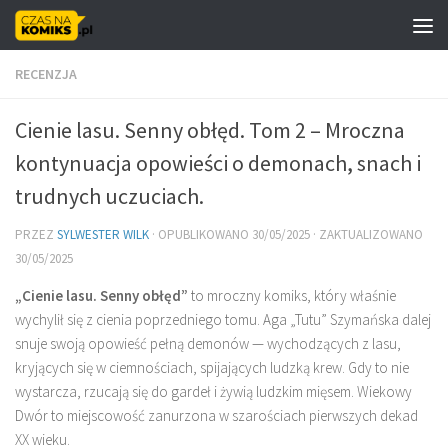
Skip to content
RECENZJA
Cienie lasu. Senny obłęd. Tom 2 – Mroczna
kontynuacja opowieści o demonach, snach i
trudnych uczuciach.
PRZEZ
SYLWESTER WILK
· OPUBLIKOWANO
30/05/2025
· ZAKTUALIZOWANO
30/05/2025
„Cienie lasu. Senny obłęd”
to mroczny komiks, który właśnie
wychylił się z cienia poprzedniego tomu. Aga „Tutu” Szymańska dalej
snuje swoją opowieść pełną demonów — wychodzących z lasu,
kryjących się w ciemnościach, spijających ludzką krew. Gdy to nie
wystarcza, rzucają się do gardeł i żywią ludzkim mięsem. Wiekowy
Dwór to miejscowość zanurzona w szarościach pierwszych dekad
XX wieku.