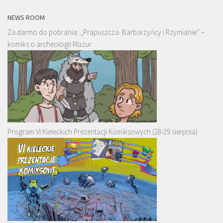
NEWS ROOM
Za darmo do pobrania: „Prapuszcza. Barbarzyńcy i Rzymianie” –
komiks o archeologii Mazur
Program VI Kieleckich Prezentacji Komiksowych (28-29 sierpnia)