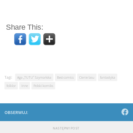
Share This:
Tagi:
Aga „TUTU” Szymańska
Best comics
Cienie lasu
fantastyka
folklor
Inne
Polski komiks
OBSERWUJ:
NASTĘPNY POST