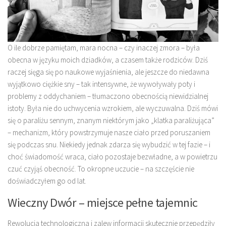
O ile dobrze pamiętam, mara nocna – czy inaczej zmora – była
obecna w języku moich dziadków, a czasem także rodziców. Dziś
raczej sięga się po naukowe wyjaśnienia, ale jeszcze do niedawna
wyjątkowo ciężkie sny – tak intensywne, że wywoływały poty i
problemy z oddychaniem – tłumaczono obecnością niewidzialnej
istoty. Była nie do uchwycenia wzrokiem, ale wyczuwalna. Dziś mówi
się o paraliżu sennym, znanym niektórym jako „klatka paraliżująca”
– mechanizm, który powstrzymuje nasze ciało przed poruszaniem
się podczas snu. Niekiedy jednak zdarza się wybudzić w tej fazie – i
choć świadomość wraca, ciało pozostaje bezwładne, a w powietrzu
czuć czyjąś obecność. To okropne uczucie – na szczęście nie
doświadczyłem go od lat.
Wieczny Dwór – miejsce pełne tajemnic
Rewolucja technologiczna i zalew informacji skutecznie przepędziły