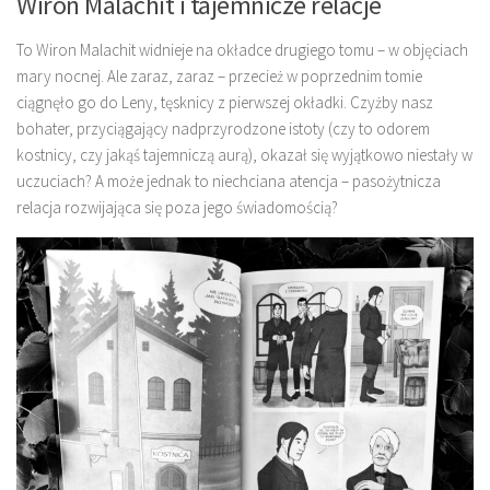
Wiron Malachit i tajemnicze relacje
To Wiron Malachit widnieje na okładce drugiego tomu – w objęciach
mary nocnej. Ale zaraz, zaraz – przecież w poprzednim tomie
ciągnęło go do Leny, tęsknicy z pierwszej okładki. Czyżby nasz
bohater, przyciągający nadprzyrodzone istoty (czy to odorem
kostnicy, czy jakąś tajemniczą aurą), okazał się wyjątkowo niestały w
uczuciach? A może jednak to niechciana atencja – pasożytnicza
relacja rozwijająca się poza jego świadomością?