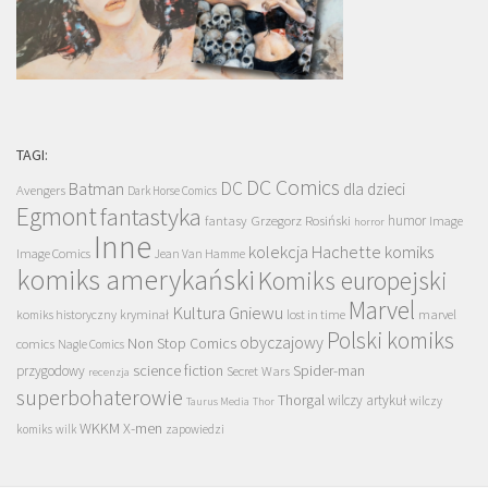
TAGI:
DC Comics
DC
Batman
dla dzieci
Avengers
Dark Horse Comics
Egmont
fantastyka
Grzegorz Rosiński
humor
fantasy
Image
horror
Inne
kolekcja Hachette
komiks
Image Comics
Jean Van Hamme
komiks amerykański
Komiks europejski
Marvel
Kultura Gniewu
komiks historyczny
kryminał
lost in time
marvel
Polski komiks
obyczajowy
Non Stop Comics
comics
Nagle Comics
science fiction
Spider-man
przygodowy
Secret Wars
recenzja
superbohaterowie
Thorgal
wilczy artykuł
wilczy
Taurus Media
Thor
WKKM
X-men
komiks
wilk
zapowiedzi