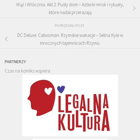
Wąż i Włócznia. Akt 2. Pusty dom – Aztecki mrok i rytuały,
które nadal przerażają
POPRZEDNI POST
DC Deluxe. Catwoman. Rzymskie wakacje – Selina Kyle w
mrocznych tajemnicach Rzymu.
PARTNERZY
Czas na komiks wspiera: