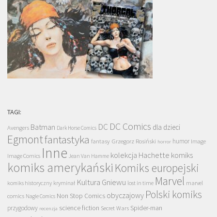
TAGI:
DC Comics
DC
Batman
dla dzieci
Avengers
Dark Horse Comics
Egmont
fantastyka
Grzegorz Rosiński
humor
fantasy
Image
horror
Inne
kolekcja Hachette
komiks
Image Comics
Jean Van Hamme
komiks amerykański
Komiks europejski
Marvel
Kultura Gniewu
komiks historyczny
kryminał
lost in time
marvel
Polski komiks
obyczajowy
Non Stop Comics
comics
Nagle Comics
science fiction
Spider-man
przygodowy
Secret Wars
recenzja