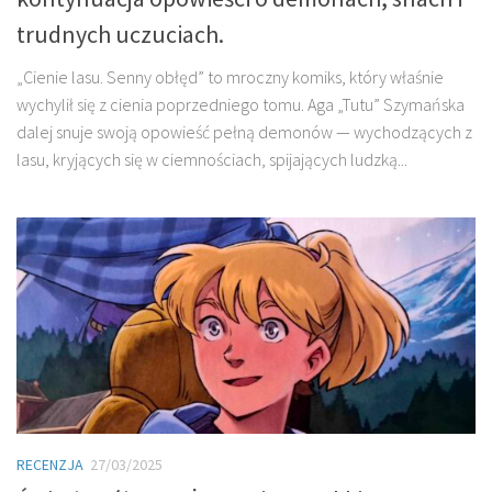
trudnych uczuciach.
„Cienie lasu. Senny obłęd” to mroczny komiks, który właśnie
wychylił się z cienia poprzedniego tomu. Aga „Tutu” Szymańska
dalej snuje swoją opowieść pełną demonów — wychodzących z
lasu, kryjących się w ciemnościach, spijających ludzką...
RECENZJA
27/03/2025