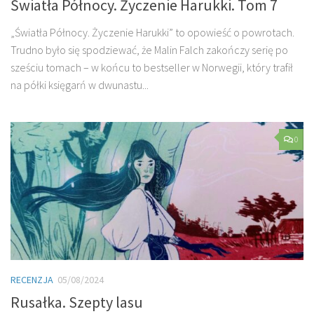
Światła Północy. Życzenie Harukki. Tom 7
„Światła Północy. Życzenie Harukki” to opowieść o powrotach.
Trudno było się spodziewać, że Malin Falch zakończy serię po
sześciu tomach – w końcu to bestseller w Norwegii, który trafił
na półki księgarń w dwunastu...
0
RECENZJA
05/08/2024
Rusałka. Szepty lasu