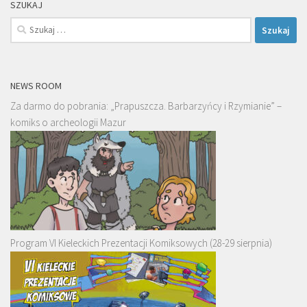
SZUKAJ
Szukaj:
NEWS ROOM
Za darmo do pobrania: „Prapuszcza. Barbarzyńcy i Rzymianie” –
komiks o archeologii Mazur
Program VI Kieleckich Prezentacji Komiksowych (28-29 sierpnia)