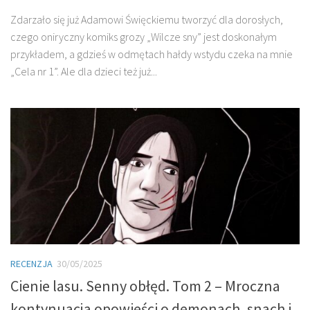
Zdarzało się już Adamowi Święckiemu tworzyć dla dorosłych,
czego oniryczny komiks grozy „Wilcze sny” jest doskonałym
przykładem, a gdzieś w odmętach hałdy wstydu czeka na mnie
„Cela nr 1”. Ale dla dzieci też już...
RECENZJA
30/05/2025
Cienie lasu. Senny obłęd. Tom 2 – Mroczna
kontynuacja opowieści o demonach, snach i