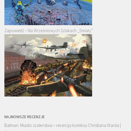
Zapowiedź – Na Wrześniowych Szlakach „Śmiały”
NAJNOWSZE RECENZJE
Batman. Miasto szaleństwa – recenzja komiksu Christiana Warda |