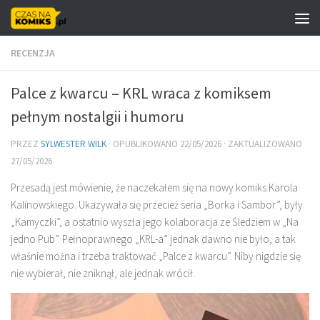
Skip to content
RECENZJA
Palce z kwarcu – KRL wraca z komiksem
pełnym nostalgii i humoru
PRZEZ
SYLWESTER WILK
· OPUBLIKOWANO
22/05/2026
· ZAKTUALIZOWANO
27/05/2026
Przesadą jest mówienie, że naczekałem się na nowy komiks Karola
Kalinowskiego. Ukazywała się przecież seria „Borka i Sambor”, były
„Kamyczki”, a ostatnio wyszła jego kolaboracja ze Śledziem w „Na
jedno Pub”. Pełnoprawnego „KRL-a” jednak dawno nie było, a tak
właśnie można i trzeba traktować „Palce z kwarcu”. Niby nigdzie się
nie wybierał, nie zniknął, ale jednak wrócił.