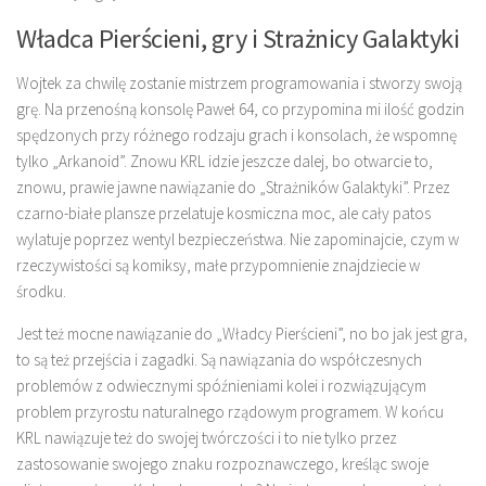
Władca Pierścieni, gry i Strażnicy Galaktyki
Wojtek za chwilę zostanie mistrzem programowania i stworzy swoją
grę. Na przenośną konsolę Paweł 64, co przypomina mi ilość godzin
spędzonych przy różnego rodzaju grach i konsolach, że wspomnę
tylko „Arkanoid”. Znowu KRL idzie jeszcze dalej, bo otwarcie to,
znowu, prawie jawne nawiązanie do „Strażników Galaktyki”. Przez
czarno-białe plansze przelatuje kosmiczna moc, ale cały patos
wylatuje poprzez wentyl bezpieczeństwa. Nie zapominajcie, czym w
rzeczywistości są komiksy, małe przypomnienie znajdziecie w
środku.
Jest też mocne nawiązanie do „Władcy Pierścieni”, no bo jak jest gra,
to są też przejścia i zagadki. Są nawiązania do współczesnych
problemów z odwiecznymi spóźnieniami kolei i rozwiązującym
problem przyrostu naturalnego rządowym programem. W końcu
KRL nawiązuje też do swojej twórczości i to nie tylko przez
zastosowanie swojego znaku rozpoznawczego, kreśląc swoje