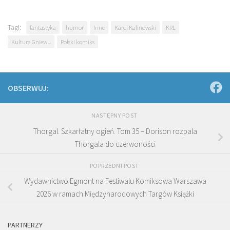
Tagi:
fantastyka
humor
Inne
Karol Kalinowski
KRL
Kultura Gniewu
Polski komiks
OBSERWUJ:
NASTĘPNY POST
Thorgal. Szkarłatny ogień. Tom 35 – Dorison rozpala
Thorgala do czerwoności
POPRZEDNI POST
Wydawnictwo Egmont na Festiwalu Komiksowa Warszawa
2026 w ramach Międzynarodowych Targów Książki
PARTNERZY