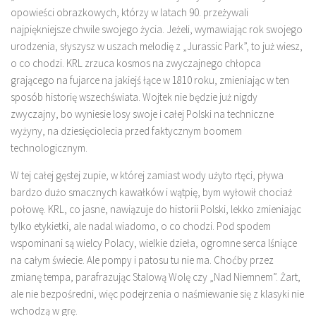
opowieści obrazkowych, którzy w latach 90. przeżywali
najpiękniejsze chwile swojego życia. Jeżeli, wymawiając rok swojego
urodzenia, słyszysz w uszach melodię z „Jurassic Park”, to już wiesz,
o co chodzi. KRL zrzuca kosmos na zwyczajnego chłopca
grającego na fujarce na jakiejś łące w 1810 roku, zmieniając w ten
sposób historię wszechświata. Wojtek nie będzie już nigdy
zwyczajny, bo wyniesie losy swoje i całej Polski na techniczne
wyżyny, na dziesięciolecia przed faktycznym boomem
technologicznym.
W tej całej gęstej zupie, w której zamiast wody użyto rtęci, pływa
bardzo dużo smacznych kawałków i wątpię, bym wyłowił chociaż
połowę. KRL, co jasne, nawiązuje do historii Polski, lekko zmieniając
tylko etykietki, ale nadal wiadomo, o co chodzi. Pod spodem
wspominani są wielcy Polacy, wielkie dzieła, ogromne serca lśniące
na całym świecie. Ale pompy i patosu tu nie ma. Choćby przez
zmianę tempa, parafrazując Stalową Wolę czy „Nad Niemnem”. Żart,
ale nie bezpośredni, więc podejrzenia o naśmiewanie się z klasyki nie
wchodzą w grę.