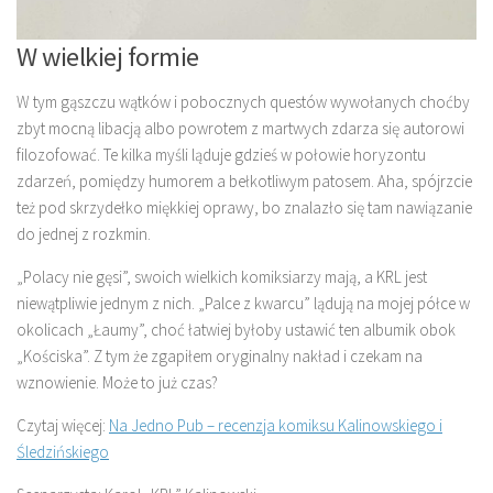
W wielkiej formie
W tym gąszczu wątków i pobocznych questów wywołanych choćby
zbyt mocną libacją albo powrotem z martwych zdarza się autorowi
filozofować. Te kilka myśli ląduje gdzieś w połowie horyzontu
zdarzeń, pomiędzy humorem a bełkotliwym patosem. Aha, spójrzcie
też pod skrzydełko miękkiej oprawy, bo znalazło się tam nawiązanie
do jednej z rozkmin.
„Polacy nie gęsi”, swoich wielkich komiksiarzy mają, a KRL jest
niewątpliwie jednym z nich. „Palce z kwarcu” lądują na mojej półce w
okolicach „Łaumy”, choć łatwiej byłoby ustawić ten albumik obok
„Kościska”. Z tym że zgapiłem oryginalny nakład i czekam na
wznowienie. Może to już czas?
Czytaj więcej:
Na Jedno Pub – recenzja komiksu Kalinowskiego i
Śledzińskiego