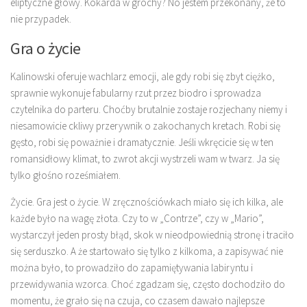
eliptyczne głowy. Kokarda w grochy? No jestem przekonany, że to
nie przypadek.
Gra o życie
Kalinowski oferuje wachlarz emocji, ale gdy robi się zbyt ciężko,
sprawnie wykonuje fabularny rzut przez biodro i sprowadza
czytelnika do parteru. Choćby brutalnie zostaje rozjechany niemy i
niesamowicie ckliwy przerywnik o zakochanych kretach. Robi się
gęsto, robi się poważnie i dramatycznie. Jeśli wkręcicie się w ten
romansidłowy klimat, to zwrot akcji wystrzeli wam w twarz. Ja się
tylko głośno roześmiałem.
Życie. Gra jest o życie. W zręcznościówkach miało się ich kilka, ale
każde było na wagę złota. Czy to w „Contrze”, czy w „Mario”,
wystarczył jeden prosty błąd, skok w nieodpowiednią stronę i traciło
się serduszko. A że startowało się tylko z kilkoma, a zapisywać nie
można było, to prowadziło do zapamiętywania labiryntu i
przewidywania wzorca. Choć zgadzam się, często dochodziło do
momentu, że grało się na czuja, co czasem dawało najlepsze