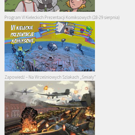
Program VI Kieleckich Prezentacji Komiksowych (28-29 sierpnia)
Zapowiedź – Na Wrześniowych Szlakach „Śmiały”