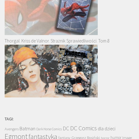
Thorgal. Kriss de Valnor. Strażnik Sprawiedliwości. Tom 8
TAGI:
DC Comics
DC
Batman
dla dzieci
Avengers
Dark Horse Comics
Egmont
fantastyka
Grzegorz Rosiński
humor
fantasy
Image
horror