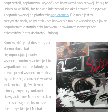
poprzestali, zaplanowali wydać komiks w wersji papierowej i im się to
udało aż w 300%, bo tyle właśnie zebrali na akcji crowdfundingowej
zorganizowanej na platformie
wspieram.to
. Dla mnie jest to
oczywisty znak, że światek komiksowy nie ma nic wspólnego z jakże
popularnym ostatnio cebulactwem uprawianym nawet przez
celebrytów (patrz #sekretykuźniara).
Komiks, który był dostępny za
darmo doczekał
się imponującej kwoty
wsparcia, moim zdaniem jest to
wypadkowa dobrej fabuły (w
końcu przed wsparciem można
było się z nią zapoznać w wersji
elektronicznej), świetnych,
klimatycznych rysunków i
sławy autorów. Mało komu kto
interesuje się komiksem trzeba
tłumaczyć kim jest Michał