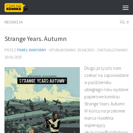
Skip to content
RECENZJA
0
Strange Years. Autumn
PRZEZ
PAWEŁ WAROWNY
· OPUBLIKOWANO
29/04/2015
· ZAKTUALIZOWANO
25/01/2025
Długo przyszło nam
czekać na zapowiadane
w październiku
ubiegłego roku wydanie
papierowe komiksu
Strange Years. Autumn.
W końcu na przełomie
marca i kwietnia
wspierający
akcję crowdfundingową