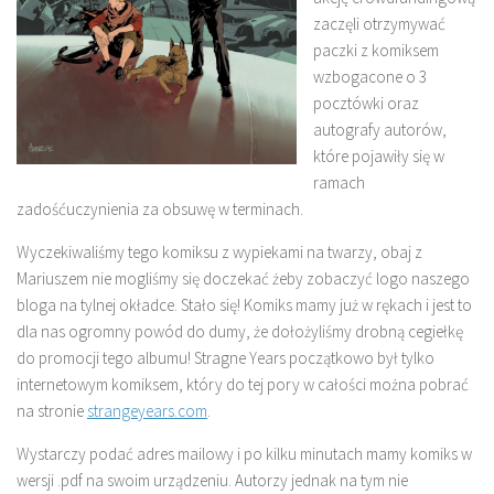
zaczęli otrzymywać
paczki z komiksem
wzbogacone o 3
pocztówki oraz
autografy autorów,
które pojawiły się w
ramach
zadośćuczynienia za obsuwę w terminach.
Wyczekiwaliśmy tego komiksu z wypiekami na twarzy, obaj z
Mariuszem nie mogliśmy się doczekać żeby zobaczyć logo naszego
bloga na tylnej okładce. Stało się! Komiks mamy już w rękach i jest to
dla nas ogromny powód do dumy, że dołożyliśmy drobną cegiełkę
do promocji tego albumu! Stragne Years początkowo był tylko
internetowym komiksem, który do tej pory w całości można pobrać
na stronie
strangeyears.com
.
Wystarczy podać adres mailowy i po kilku minutach mamy komiks w
wersji .pdf na swoim urządzeniu. Autorzy jednak na tym nie