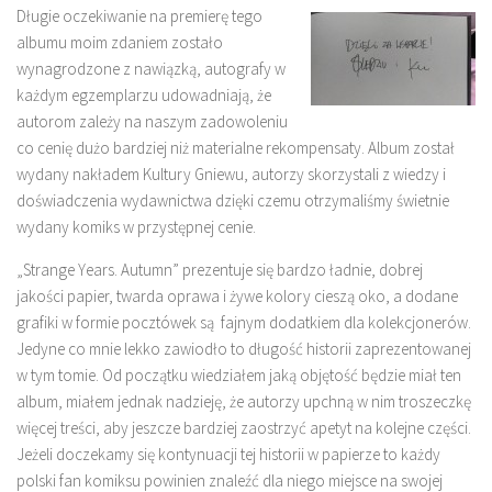
Długie oczekiwanie na premierę tego
albumu moim zdaniem zostało
wynagrodzone z nawiązką, autografy w
każdym egzemplarzu udowadniają, że
autorom zależy na naszym zadowoleniu
co cenię dużo bardziej niż materialne rekompensaty. Album został
wydany nakładem Kultury Gniewu, autorzy skorzystali z wiedzy i
doświadczenia wydawnictwa dzięki czemu otrzymaliśmy świetnie
wydany komiks w przystępnej cenie.
„Strange Years. Autumn” prezentuje się bardzo ładnie, dobrej
jakości papier, twarda oprawa i żywe kolory cieszą oko, a dodane
grafiki w formie pocztówek są fajnym dodatkiem dla kolekcjonerów.
Jedyne co mnie lekko zawiodło to długość historii zaprezentowanej
w tym tomie. Od początku wiedziałem jaką objętość będzie miał ten
album, miałem jednak nadzieję, że autorzy upchną w nim troszeczkę
więcej treści, aby jeszcze bardziej zaostrzyć apetyt na kolejne części.
Jeżeli doczekamy się kontynuacji tej historii w papierze to każdy
polski fan komiksu powinien znaleźć dla niego miejsce na swojej