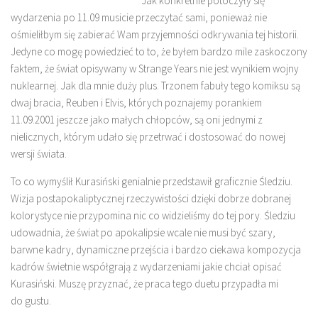
Jak konkretnie potoczyły się
wydarzenia po 11.09 musicie przeczytać sami, ponieważ nie
ośmieliłbym się zabierać Wam przyjemności odkrywania tej historii.
Jedyne co mogę powiedzieć to to, że byłem bardzo mile zaskoczony
faktem, że świat opisywany w Strange Years nie jest wynikiem wojny
nuklearnej. Jak dla mnie duży plus. Trzonem fabuły tego komiksu są
dwaj bracia, Reuben i Elvis, których poznajemy porankiem
11.09.2001 jeszcze jako małych chłopców, są oni jednymi z
nielicznych, którym udało się przetrwać i dostosować do nowej
wersji świata.
To co wymyślił Kurasiński genialnie przedstawił graficznie Śledziu.
Wizja postapokaliptycznej rzeczywistości dzięki dobrze dobranej
kolorystyce nie przypomina nic co widzieliśmy do tej pory. Śledziu
udowadnia, że świat po apokalipsie wcale nie musi być szary,
barwne kadry, dynamiczne przejścia i bardzo ciekawa kompozycja
kadrów świetnie współgrają z wydarzeniami jakie chciał opisać
Kurasiński. Muszę przyznać, że praca tego duetu przypadła mi
do gustu.