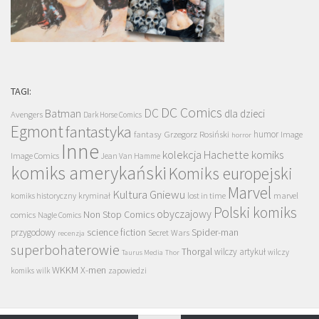
TAGI:
DC Comics
DC
Batman
dla dzieci
Avengers
Dark Horse Comics
Egmont
fantastyka
Grzegorz Rosiński
humor
fantasy
Image
horror
Inne
kolekcja Hachette
komiks
Image Comics
Jean Van Hamme
komiks amerykański
Komiks europejski
Marvel
Kultura Gniewu
komiks historyczny
kryminał
lost in time
marvel
Polski komiks
obyczajowy
Non Stop Comics
comics
Nagle Comics
science fiction
Spider-man
przygodowy
Secret Wars
recenzja
superbohaterowie
Thorgal
wilczy artykuł
wilczy
Taurus Media
Thor
WKKM
X-men
komiks
wilk
zapowiedzi