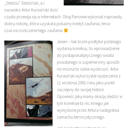
„Śledziu” Śledziński, a i
nazwisko Artur Kurasiński dość
często przewija się w internetach. Obaj Panowie wykonali naprawdę
dobrą robotę, która uzyskała pokaźny kredyt zaufania, teraz
czas na rozliczenie tego zaufania
Jesień – tak brzmi podtytuł polskiego
wydania komiksu, to wprowadzenie
do postapokaliptycznego świata
powstałego w zupełnie inny sposób
niż można to sobie wyobrazić. Artur
Kurasiński wykorzystał wydarzenia z
11 września 2001 roku jako punkt
zaczepny do swojej historii.
Opowieść jaką mamy okazję śledzić w
tym komiksie to nic innego jak
wymyślone przez Artura następstwa
zamachu terrorystycznego.