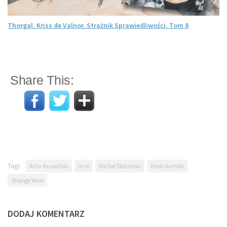
Thorgal. Kriss de Valnor. Strażnik Sprawiedliwości. Tom 8
Share This:
Tagi:
Artur Kurasiński
Inne
Michał Śledziński
Polski komiks
Strange Years
DODAJ KOMENTARZ