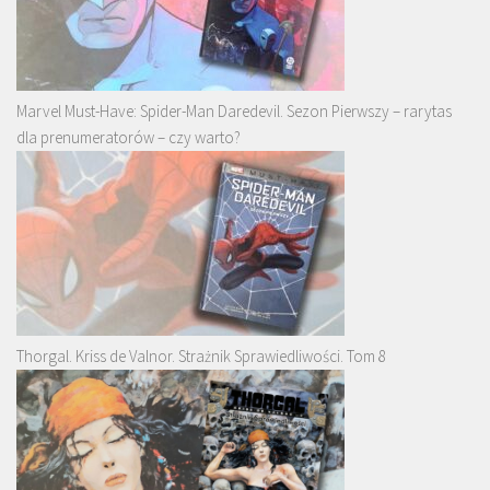
Marvel Must-Have: Spider-Man Daredevil. Sezon Pierwszy – rarytas
dla prenumeratorów – czy warto?
Thorgal. Kriss de Valnor. Strażnik Sprawiedliwości. Tom 8