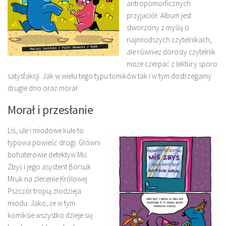
antropomorficznych
przyjaciół. Album jest
stworzony z myślą o
najmłodszych czytelnikach,
ale również dorosły czytelnik
może czerpać z lektury sporo
satysfakcji. Jak w wielu tego typu tomików tak i w tym dostrzegamy
drugie dno oraz morał.
Morał i przesłanie
Lis, ule i miodowe kule to
typowa powieść drogi. Główni
bohaterowie detektyw Miś
Zbyś i jego asystent Borsuk
Mruk na zlecenie Królowej
Pszczół tropią złodzieja
miodu. Jako, że w tym
komiksie wszystko dzieje się