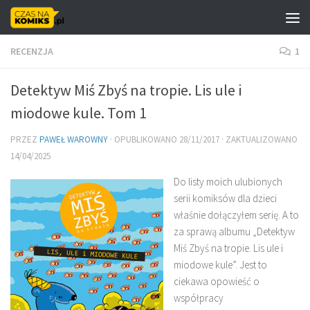
Skip to content
RECENZJA
1
Detektyw Miś Zbyś na tropie. Lis ule i
miodowe kule. Tom 1
PRZEZ
PAWEŁ WAROWNY
· OPUBLIKOWANO
28/11/2017
· ZAKTUALIZOWANO
14/04/2025
Do listy moich ulubionych
serii komiksów dla dzieci
właśnie dołączyłem serię. A to
za sprawą albumu „Detektyw
Miś Zbyś na tropie. Lis ule i
miodowe kule”. Jest to
ciekawa opowieść o
współpracy