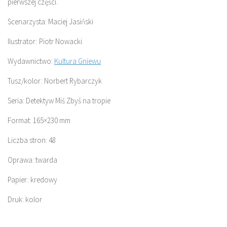
pierwszej części.
Scenarzysta: Maciej Jasiński
Ilustrator: Piotr Nowacki
Wydawnictwo:
Kultura Gniewu
Tusz/kolor: Norbert Rybarczyk
Seria: Detektyw Miś Zbyś na tropie
Format: 165×230 mm
Liczba stron: 48
Oprawa: twarda
Papier: kredowy
Druk: kolor