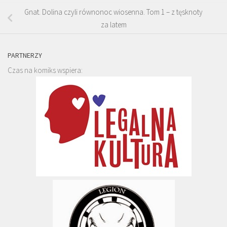
Gnat. Dolina czyli równonoc wiosenna. Tom 1 – z tęsknoty
za latem
PARTNERZY
Czas na komiks wspiera: