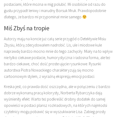
postaciami, które można w mig polubić. Mi osobiście od razu do
gustu przypadł leniwy i marudny Borsuk Mruk. Prawdopodobnie
dlatego, że bardzo mi przypominał mnie samego
Miś Zbyś na tropie
Autorzy mają na koncie już całą serie przygód o Detektywie Misiu
Zbysiu, którą zdecydowałem nadrobić. Lis, ule i miodowe kule
naprawdę bardzo mocno mnie do tego zachęciły. Miały na to wpływ
nie tylko ciekawe postacie, humorystyczna i radosna forma, ale też
bardzo ciekawe, choć dość proste ujęcie rysunkowe. Rysunki
autorstwa Piotra Nowackiego charakteryzują się mocno
cartoonowym stylem, z wyraźną ekspresją emocji postaci.
Kreska jest, co prawda dość oszczędna, ale w połączeniu z bardzo
dobrze wykonaną pracą kolorysty, Norberta Rybarczyka dają
wyśmienity efekt. Warto też podkreślić drobny dodatek do samej
opowieści w postaci plansz rozkładowych, na których najmłodsi
czytelnicy mogą pobawić się w wyszukiwanie Lisa. Zabieg prosty