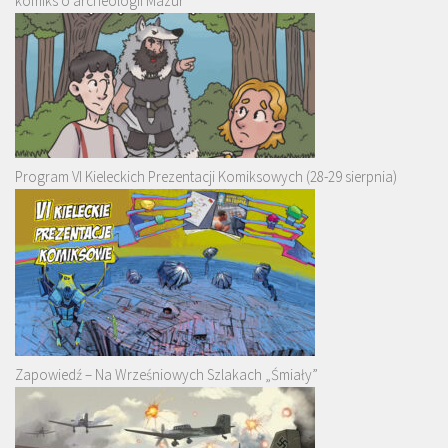
komiks o archeologii Mazur
Program VI Kieleckich Prezentacji Komiksowych (28-29 sierpnia)
Zapowiedź – Na Wrześniowych Szlakach „Śmiały”