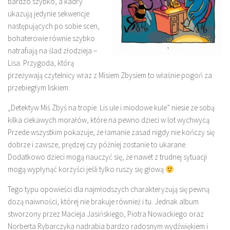
bardzo szybko, a kadry
ukazują jedynie sekwencje
następujących po sobie scen,
bohaterowie równie szybko
natrafiają na ślad złodzieja –
Lisa. Przygoda, którą
przeżywają czytelnicy wraz z Misiem Zbysiem to właśnie pogoń za
przebiegłym liskiem.
„Detektyw Miś Zbyś na tropie. Lis ule i miodowe kule” niesie ze sobą
kilka ciekawych morałów, które na pewno dzieci w lot wychwycą.
Przede wszystkim pokazuje, że łamanie zasad nigdy nie kończy się
dobrze i zawsze, prędzej czy później zostanie to ukarane.
Dodatkowo dzieci mogą nauczyć się, że nawet z trudnej sytuacji
mogą wypłynąć korzyści jeśli tylko ruszy się głową
Tego typu opowieści dla najmłodszych charakteryzują się pewną
dozą naiwności, której nie brakuje również i tu. Jednak album
stworzony przez Macieja Jasińskiego, Piotra Nowackiego oraz
Norberta Rybarczyka nadrabia bardzo radosnym wydźwiękiem i