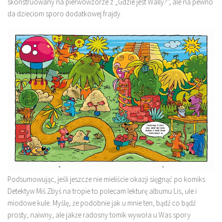
skonstruowany na pierwowzorze z „Gdzie jest Wally?”, ale na pewno
da dzieciom sporo dodatkowej frajdy.
Podsumowując, jeśli jeszcze nie mieliście okazji sięgnąć po komiks
Detektyw Miś Zbyś na tropie to polecam lekturę albumu Lis, ule i
miodowe kule. Myślę, że podobnie jak u mnie ten, bądź co bądź
prosty, naiwny, ale jakże radosny tomik wywoła u Was spory