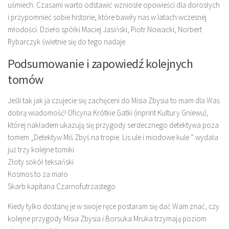
uśmiech. Czasami warto odstawić wzniosłe opowieści dla dorosłych
i przypomnieć sobie historie, które bawiły nas w latach wczesnej
młodości. Dzieło spółki Maciej Jasiński, Piotr Nowacki, Norbert
Rybarczyk świetnie się do tego nadaje.
Podsumowanie i zapowiedź kolejnych
tomów
Jeśli tak jak ja czujecie się zachęceni do Misia Zbysia to mam dla Was
dobrą wiadomość! Oficyna Krótkie Gatki (inprint Kultury Gniewu),
której nakładem ukazują się przygody serdecznego detektywa poza
tomem „Detektyw Miś Zbyś na tropie. Lis ule i miodowe kule ” wydała
już trzy kolejne tomiki:
Złoty sokół teksański
Kosmos to za mało
Skarb kapitana Czarnofutrzastego
Kiedy tylko dostanę je w swoje ręce postaram się dać Wam znać, czy
kolejne przygody Misia Zbysia i Borsuka Mruka trzymają poziom