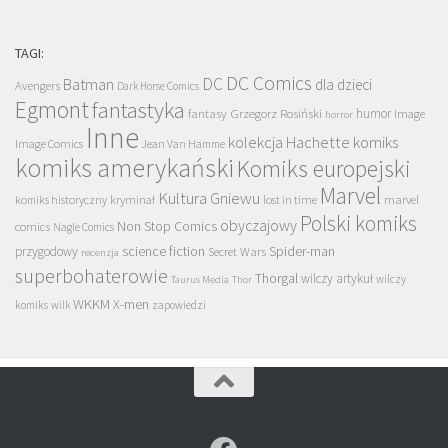
TAGI:
DC Comics
DC
Batman
dla dzieci
Avengers
Dark Horse Comics
Egmont
fantastyka
Grzegorz Rosiński
humor
fantasy
Image
horror
Inne
kolekcja Hachette
komiks
Image Comics
Jean Van Hamme
komiks amerykański
Komiks europejski
Marvel
Kultura Gniewu
komiks historyczny
kryminał
lost in time
marvel
Polski komiks
obyczajowy
Non Stop Comics
comics
Nagle Comics
science fiction
Spider-man
przygodowy
Secret Wars
recenzja
superbohaterowie
Thorgal
wilczy artykuł
wilczy
Taurus Media
Thor
WKKM
X-men
komiks
wilk
zapowiedzi