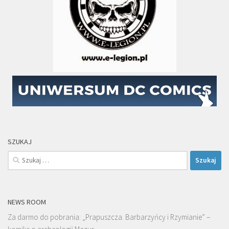
SZUKAJ
Szukaj:
NEWS ROOM
Za darmo do pobrania: „Prapuszcza. Barbarzyńcy i Rzymianie” –