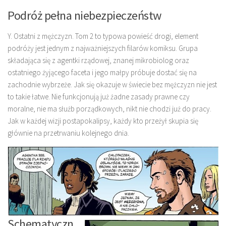
Podróż pełna niebezpieczeństw
Y. Ostatni z mężczyzn. Tom 2 to typowa powieść drogi, element
podróży jest jednym z najważniejszych filarów komiksu. Grupa
składająca się z agentki rządowej, znanej mikrobiolog oraz
ostatniego żyjącego faceta i jego małpy próbuje dostać się na
zachodnie wybrzeże. Jak się okazuje w świecie bez mężczyzn nie jest
to takie łatwe. Nie funkcjonują już żadne zasady prawne czy
moralne, nie ma służb porządkowych, nikt nie chodzi już do pracy.
Jak w każdej wizji postapokalipsy, każdy kto przeżył skupia się
głównie na przetrwaniu kolejnego dnia.
Schematyczn