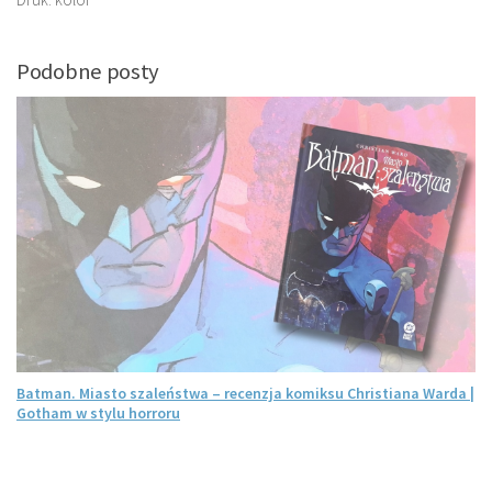
Podobne posty
Batman. Miasto szaleństwa – recenzja komiksu Christiana Warda |
Gotham w stylu horroru