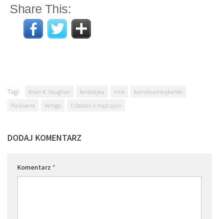
Share This:
Tagi:
Brian K. Vaughan
fantastyka
Inne
komiks amerykański
Pia Guerra
Vertigo
Y. Ostatni z mężczyzn
DODAJ KOMENTARZ
Komentarz
*