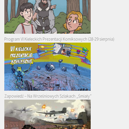
Program VI Kieleckich Prezentacji Komiksowych (28-29 sierpnia)
Zapowiedź – Na Wrześniowych Szlakach „Śmiały”