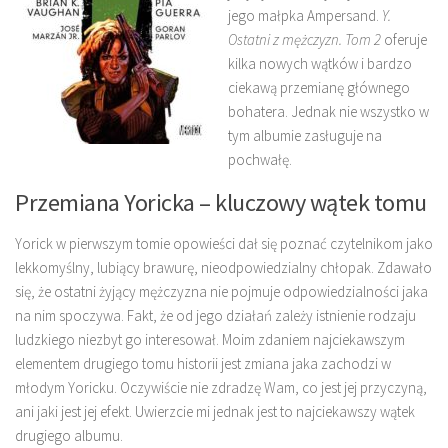
jego małpka Ampersand.
Y.
Ostatni z mężczyzn. Tom 2
oferuje
kilka nowych wątków i bardzo
ciekawą przemianę głównego
bohatera. Jednak nie wszystko w
tym albumie zasługuje na
pochwałę.
Przemiana Yoricka – kluczowy wątek tomu
Yorick w pierwszym tomie opowieści dał się poznać czytelnikom jako
lekkomyślny, lubiący brawurę, nieodpowiedzialny chłopak. Zdawało
się, że ostatni żyjący mężczyzna nie pojmuje odpowiedzialności jaka
na nim spoczywa. Fakt, że od jego działań zależy istnienie rodzaju
ludzkiego niezbyt go interesował. Moim zdaniem najciekawszym
elementem drugiego tomu historii jest zmiana jaka zachodzi w
młodym Yoricku. Oczywiście nie zdradzę Wam, co jest jej przyczyną,
ani jaki jest jej efekt. Uwierzcie mi jednak jest to najciekawszy wątek
drugiego albumu.