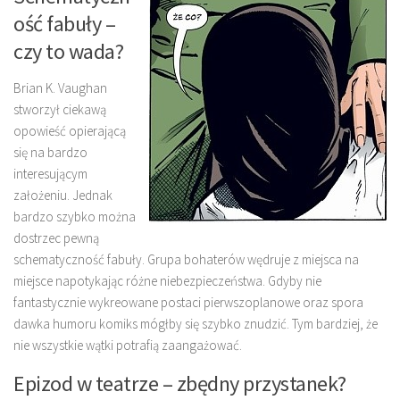
ość fabuły –
czy to wada?
Brian K. Vaughan
stworzył ciekawą
opowieść opierającą
się na bardzo
interesującym
założeniu. Jednak
bardzo szybko można
dostrzec pewną
schematyczność fabuły. Grupa bohaterów wędruje z miejsca na
miejsce napotykając różne niebezpieczeństwa. Gdyby nie
fantastycznie wykreowane postaci pierwszoplanowe oraz spora
dawka humoru komiks mógłby się szybko znudzić. Tym bardziej, że
nie wszystkie wątki potrafią zaangażować.
Epizod w teatrze – zbędny przystanek?