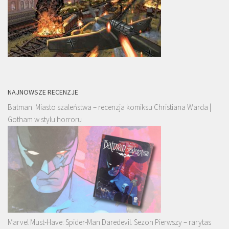
NAJNOWSZE RECENZJE
Batman. Miasto szaleństwa – recenzja komiksu Christiana Warda |
Gotham w stylu horroru
Marvel Must-Have: Spider-Man Daredevil. Sezon Pierwszy – rarytas