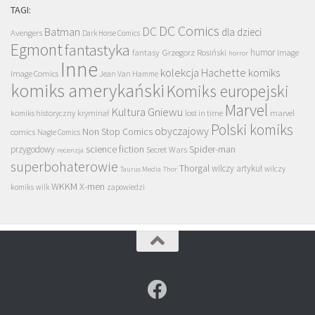
TAGI:
DC Comics
DC
Batman
dla dzieci
Avengers
Dark Horse Comics
Egmont
fantastyka
Grzegorz Rosiński
humor
fantasy
Image
horror
Inne
kolekcja Hachette
komiks
Image Comics
Jean Van Hamme
komiks amerykański
Komiks europejski
Marvel
Kultura Gniewu
komiks historyczny
kryminał
lost in time
marvel
Polski komiks
obyczajowy
Non Stop Comics
comics
Nagle Comics
science fiction
Spider-man
przygodowy
Secret Wars
recenzja
superbohaterowie
Thorgal
wilczy artykuł
wilczy
Taurus Media
Thor
WKKM
X-men
komiks
wilk
zapowiedzi