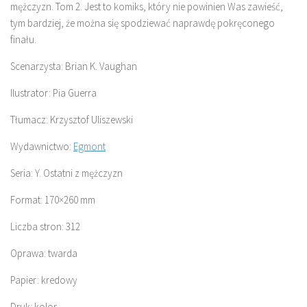
mężczyzn. Tom 2. Jest to komiks, który nie powinien Was zawieść,
tym bardziej, że można się spodziewać naprawdę pokręconego
finału.
Scenarzysta: Brian K. Vaughan
Ilustrator: Pia Guerra
Tłumacz: Krzysztof Uliszewski
Wydawnictwo:
Egmont
Seria: Y. Ostatni z mężczyzn
Format: 170×260 mm
Liczba stron: 312
Oprawa: twarda
Papier: kredowy
Druk: kolor