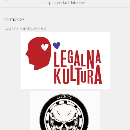
argentyńskich kibiców
PARTNERZY
Czas na komiks wspiera: