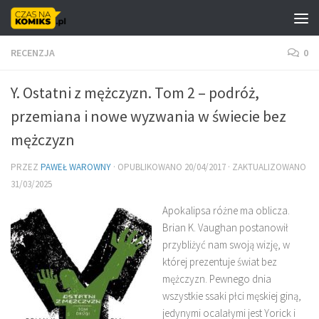
Skip to content
RECENZJA
0
Y. Ostatni z mężczyzn. Tom 2 – podróż,
przemiana i nowe wyzwania w świecie bez
mężczyzn
PRZEZ
PAWEŁ WAROWNY
· OPUBLIKOWANO
20/04/2017
· ZAKTUALIZOWANO
31/03/2025
Apokalipsa różne ma oblicza.
Brian K. Vaughan postanowił
przybliżyć nam swoją wizję, w
której prezentuje świat bez
mężczyzn. Pewnego dnia
wszystkie ssaki płci męskiej giną,
jedynymi ocalałymi jest Yorick i