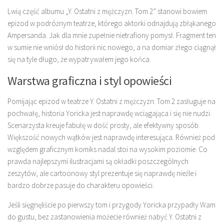
Lwią część albumu „Y. Ostatni z mężczyzn. Tom 2” stanowi bowiem
epizod w podróżnym teatrze, którego aktorki odnajdują zbłąkanego
Ampersanda. Jak dla mnie zupełnie nietrafiony pomysł. Fragment ten
w sumie nie wniósł do historii nic nowego, a na domiar złego ciągnął
się na tyle długo, że wypatrywałem jego końca.
Warstwa graficzna i styl opowieści
Pomijając epizod w teatrze Y. Ostatni z mężczyzn. Tom 2 zasługuje na
pochwałę, historia Yoricka jest naprawdę wciągająca i się nie nudzi.
Scenarzysta kreuje fabułę w dość prosty, ale efektywny sposób.
Większość nowych wątków jest naprawdę interesująca. Również pod
względem graficznym komiks nadal stoi na wysokim poziomie. Co
prawda najlepszymi ilustracjami są okładki poszczególnych
zeszytów, ale cartoonowy styl prezentuje się naprawdę nieźle i
bardzo dobrze pasuje do charakteru opowieści.
Jeśli sięgnęliście po pierwszy tom i przygody Yoricka przypadły Wam
do gustu, bez zastanowienia możecie również nabyć Y. Ostatni z