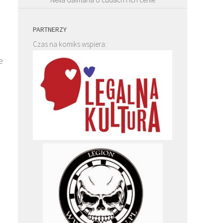
PARTNERZY
Czas na komiks wspiera:
e