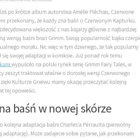
ziś po krótce album autorstwa Amélie Fléchais, Czerwone
tem przekonany, że każdy zna baśń o Czerwonym Kapturku.
zdecydowana większość z nas kojarzy głównie z najbardziej
 wersją baśni braci Grimm. Swoją popularność bajka czerpi
tualnego morału. Nic więc w tym dziwnego, że tak popularny
się swojej adaptacji w komiksie. Już ponad rok temu
kami
wypuściło na polski rynek serię Grimm Fairy Tales, w
ący zeszyt traktował właśnie o dorosłej wersji Czerwonego
dzięki Kulturze Gniewu mamy okazję przeczytać kolejną
t tej opowieści.
na baśń w nowej skórze
o kolejna adaptacja baśni Charles’a Perraulta (pierwotny
ą adaptację). Może zadajecie sobie pytanie, jak przekonam