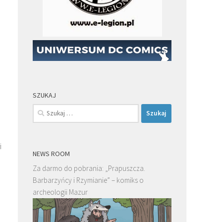
a
SZUKAJ
Szukaj:
i
NEWS ROOM
Za darmo do pobrania: „Prapuszcza.
Barbarzyńcy i Rzymianie” – komiks o
archeologii Mazur