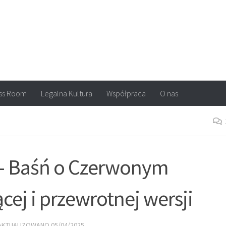
arvel, DC Comics, Image, newsy, konkursy. Wszystko o komiksach
ss Room
Legalna Kultura
Współpraca
O nas
 – Baśń o Czerwonym
cej i przewrotnej wersji
ZAKTUALIZOWANO
05/04/2025