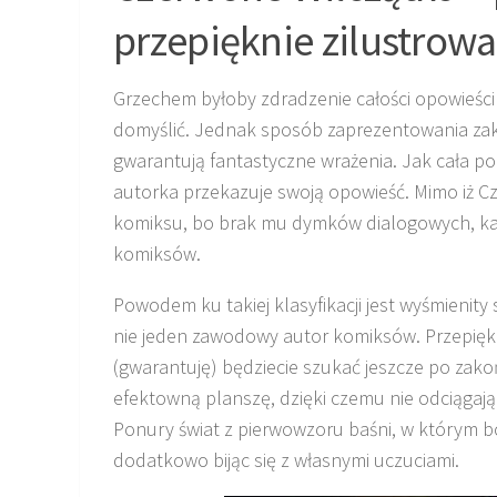
przepięknie zilustrow
Grzechem byłoby zdradzenie całości opowieści 
domyślić. Jednak sposób zaprezentowania zako
gwarantują fantastyczne wrażenia. Jak cała pozy
autorka przekazuje swoją opowieść. Mimo iż C
komiksu, bo brak mu dymków dialogowych, kadró
komiksów.
Powodem ku takiej klasyfikacji jest wyśmieni
nie jeden zawodowy autor komiksów. Przepiękn
(gwarantuję) będziecie szukać jeszcze po zakońc
efektowną planszę, dzięki czemu nie odciągają 
Ponury świat z pierwowzoru baśni, w którym b
dodatkowo bijąc się z własnymi uczuciami.