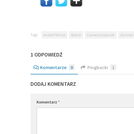
Tagi:
Amélie Fléchais
Baśnie
Czerwony kapturek
dla dzieci
1 ODPOWIEDŹ
Komentarze
0
Pingbacki
1
DODAJ KOMENTARZ
Komentarz
*