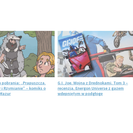
 pobrania: „Prapuszcza.
G.I. Joe. Wojna z Drednokami. Tom 3 –
 i Rzymianie” – komiks o
recenzja. Energon Universe z gazem
 Mazur
wdepniętym w podgłogę