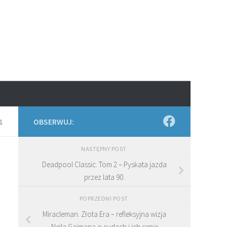
1
OBSERWUJ:
NASTĘPNY POST
Deadpool Classic. Tom 2 – Pyskata jazda
przez lata 90.
POPRZEDNI POST
Miracleman. Złota Era – refleksyjna wizja
Neila Gaimana o cudach i ich cenie