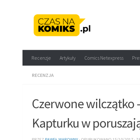
Skip to content
Recenzje komiksów M
Recenzje
Artykuły
Comics Netexpress
Pre
RECENZJA
Czerwone wilczątko
Kapturku w poruszają
PRZEZ
PAWEŁ WAROWNY
· OPUBLIKOWANO
15/10/2017
· 