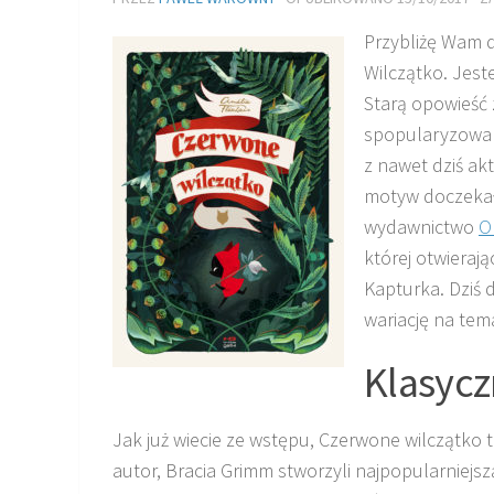
Przybliżę Wam d
Wilczątko. Jes
Starą opowieść 
spopularyzowaną
z nawet dziś ak
motyw doczekał 
wydawnictwo
O
której otwieraj
Kapturka. Dziś 
wariację na tema
Klasycz
Jak już wiecie ze wstępu, Czerwone wilczątko t
autor, Bracia Grimm stworzyli najpopularniejsz