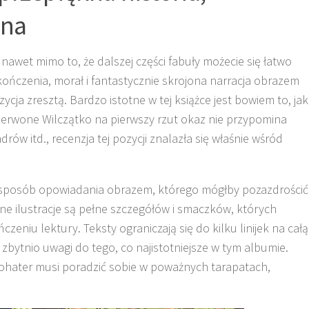
ana
nawet mimo to, że dalszej części fabuły możecie się łatwo
ńczenia, morał i fantastycznie skrojona narracja obrazem
cja zresztą. Bardzo istotne w tej książce jest bowiem to, jak
zerwone Wilczątko na pierwszy rzut okaz nie przypomina
w itd., recenzja tej pozycji znalazła się właśnie wśród
ty sposób opowiadania obrazem, którego mógłby pozazdrościć
e ilustracje są pełne szczegółów i smaczków, których
zeniu lektury. Teksty ograniczają się do kilku linijek na całą
zbytnio uwagi do tego, co najistotniejsze w tym albumie.
ohater musi poradzić sobie w poważnych tarapatach,