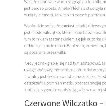
Was, że naprawdę warto sięgnąć po ten album? 
jest bardzo prosta. Amélie Fléchais stworzyła 
w nią tyle emocji, że w moich oczach przerasta o
Wyobraźcie sobie, że zamiast młodej dziewcz
jest młode wilczątko, które niesie babci kosz
tym tomikiem zastanawiałem się jak autorka u
odbiorcą są małe dzieci. Bardzo się zdziwiłem,
są pożerane przez wilki.
Kiedy jednak głębiej się nad tym zastanowić, tak
uwagę końcowy morał historii. Autorka w spry
brutalny jest świat nawet dla drapieżnika. M
ostrzeżeń i upomnień matki, podczas swojej po
krótkiej przygodzie spotyka ją „wilk w owczej s
Czerwone Wilczątko – p