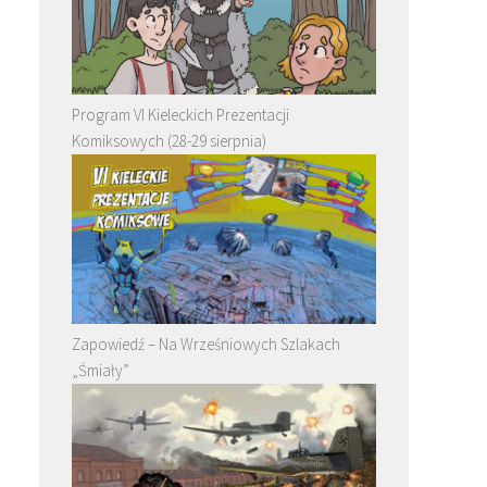
Program VI Kieleckich Prezentacji
Komiksowych (28-29 sierpnia)
Zapowiedź – Na Wrześniowych Szlakach
„Śmiały”