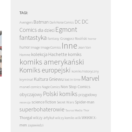
TAGI:
DC
DC
Batman
Avengers
Dark Horse Comics
Egmont
Comics
dla dzieci
fantastyka
Grzegorz Rosiński
fantasy
horror
Inne
humor
Image
Image Comics
Jean Van
kolekcja Hachette
komiks
Hamme
komiks amerykański
Komiks europejski
komiks historyczny
Marvel
Kultura Gniewu
kryminał
lost in time
Smarkula. California Screaming. Tom 2 –
Cauchon albo człowiek któ
Non Stop Comics
marvel comics
recenzja. Nie Scott Pilgrim, a intryga
Joannę d’Arc
Nagle Comics
Polski komiks
wciąż przyciąga
obyczajowy
przygodowy
science fiction
Spider-man
Secret Wars
recenzja
superbohaterowie
Taurus Media
Thor
Thorgal
WKKM
X-
wilczy artykuł
wilczy komiks
wilk
men
zapowiedzi