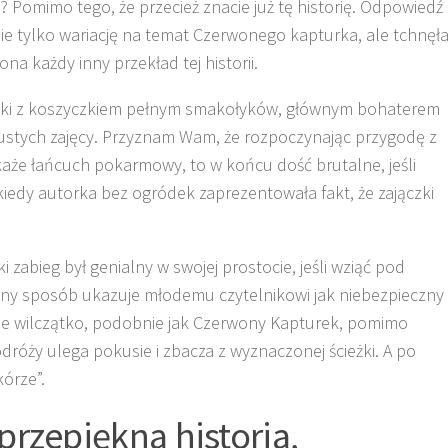
Pomimo tego, że przecież znacie już tę historię. Odpowiedź
nie tylko wariację na temat Czerwonego kapturka, ale tchnęł
na każdy inny przekład tej historii.
ynki z koszyczkiem pełnym smakołyków, głównym bohaterem
 tłustych zajęcy. Przyznam Wam, że rozpoczynając przygodę z
każe łańcuch pokarmowy, to w końcu dość brutalne, jeśli
 kiedy autorka bez ogródek zaprezentowała fakt, że zajączki
i zabieg był genialny w swojej prostocie, jeśli wziąć pod
tny sposób ukazuje młodemu czytelnikowi jak niebezpieczny 
łode wilczątko, podobnie jak Czerwony Kapturek, pomimo
dróży ulega pokusie i zbacza z wyznaczonej ścieżki. A po
kórze”.
rzepiękna historia,