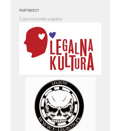
PARTNERZY
Czas na komiks wspiera: