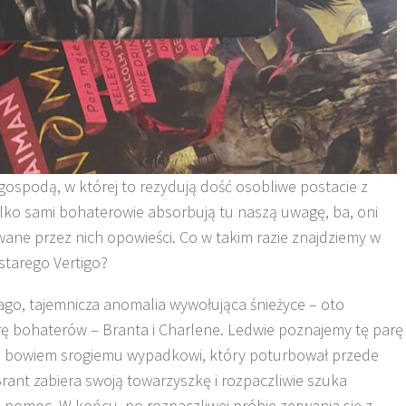
gospodą, w której to rezydują dość osobliwe postacie z
tylko sami bohaterowie absorbują tu naszą uwagę, ba, oni
owane przez nich opowieści. Co w takim razie znajdziemy w
 starego Vertigo?
o, tajemnicza anomalia wywołująca śnieżyce – oto
rę bohaterów – Branta i Charlene. Ledwie poznajemy tę parę
egają bowiem srogiemu wypadkowi, który poturbował przede
nt zabiera swoją towarzyszkę i rozpaczliwie szuka
 pomoc. W końcu, po rozpaczliwej próbie zerwania się z