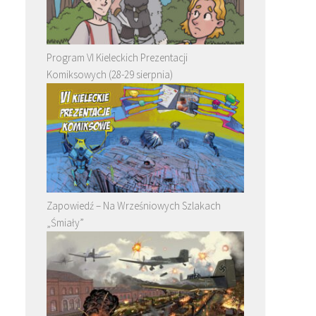
Program VI Kieleckich Prezentacji
Komiksowych (28-29 sierpnia)
Zapowiedź – Na Wrześniowych Szlakach
„Śmiały”