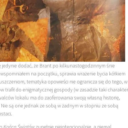
ę jedynie dodać, że Brant po kilkunastogodzinnym śnie
już wspomniałem na początku, sprawia wrażenie bycia kółkiem
uszczeniom, tematyka opowieści nie ogranicza się do tego, w
 trafił do enigmatycznej gospody (w zasadzie taki charakte
walców lokalu ma do zaoferowania swoją własną historię,
 Nie są one jednak ze sobą w żadnym w stopniu ze sobą
staci.
go
Końca Światów
zupełnie nieintencjonalnie, a niemal