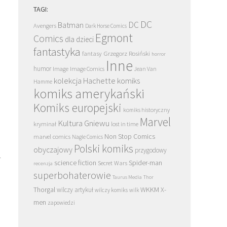
TAGI:
DC
DC
Batman
Avengers
Dark Horse Comics
Egmont
Comics
dla dzieci
fantastyka
Grzegorz Rosiński
fantasy
horror
Inne
humor
Image
Image Comics
Jean Van
kolekcja Hachette
komiks
Hamme
komiks amerykański
Komiks europejski
komiks historyczny
Marvel
Kultura Gniewu
kryminał
lost in time
Non Stop Comics
marvel comics
Nagle Comics
Polski komiks
obyczajowy
przygodowy
r
science fiction
Spider-man
Secret Wars
recenzja
superbohaterowie
Taurus Media
Thor
Thorgal
WKKM
X-
wilczy artykuł
wilczy komiks
wilk
men
zapowiedzi