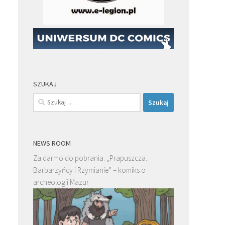
SZUKAJ
Szukaj:
NEWS ROOM
Za darmo do pobrania: „Prapuszcza.
Barbarzyńcy i Rzymianie” – komiks o
archeologii Mazur