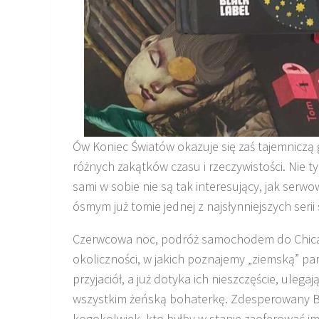
Ów Koniec Światów okazuje się zaś tajemniczą 
różnych zakątków czasu i rzeczywistości. Nie 
sami w sobie nie są tak interesujący, jak serw
ósmym już tomie jednej z najsłynniejszych serii
Czerwcowa noc, podróż samochodem do Chicag
okoliczności, w jakich poznajemy „ziemską” pa
przyjaciół, a już dotyka ich nieszczęście, ul
wszystkim żeńską bohaterkę. Zdesperowany Bra
kogokolwiek, kto byłby w stanie zaoferować im