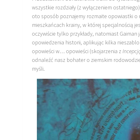
wszystkie rozdziały (z wyłączeniem ostatniego)
oto sposób poznajemy rozmaite opowiastki o
mieszkańcach krainy, w której specjalnością j
oczywiście tylko przykłady, natomiast Gaiman
opowiedzenia historii, aplikując kilka niesza
opowieści w… opowieści (skojarzenia z
Incepcj
odnaleźć nasz bohater o ziemskim rodowodzie,
myśli.