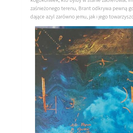
zaśnieżonego terenu, Brant odkrywa pewną go
dające azyl zarówno jemu, jak i jego towarzysz