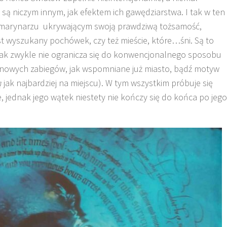
 są niczym innym, jak efektem ich gawędziarstwa. I tak w ten
 marynarzu ukrywającym swoją prawdziwą tożsamość,
est wyszukany pochówek, czy też mieście, które…śni. Są to
 jak zwykle nie ogranicza się do konwencjonalnego sposobu
blonowych zabiegów, jak wspomniane już miasto, bądź motyw
ą
jak najbardziej na miejscu). W tym wszystkim próbuje się
 jednak jego wątek niestety nie kończy się do końca po jego