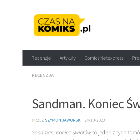
Skip to content
Recenzje komiksów M
Recenzje
Artykuły
Comics Netexpress
Pre
RECENZJA
Sandman. Koniec Św
PRZEZ
SZYMON JAWORSKI
·
24/10/2023
Sandman. Koniec Światów
to jeden z tych tomó