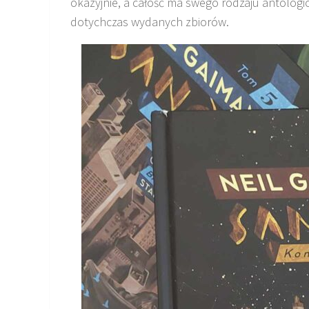
okazyjnie, a całość ma swego rodzaju antologi
dotychczas wydanych zbiorów.