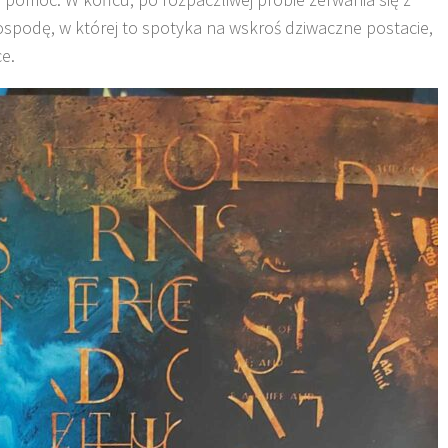
spodę, w której to spotyka na wskroś dziwaczne postacie,
ce.