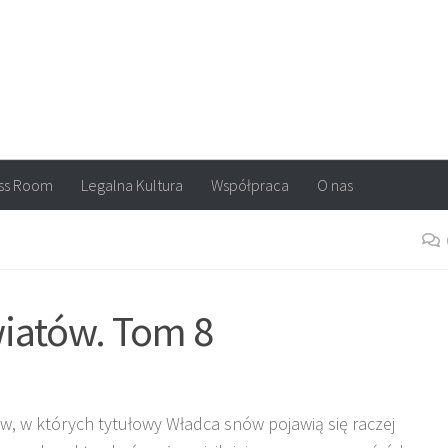
arvel, DC Comics, Image, newsy, konkursy. Wszystko o komiksach
ss Room
Legalna Kultura
Współpraca
O nas
iatów. Tom 8
w, w których tytułowy Władca snów pojawią się raczej