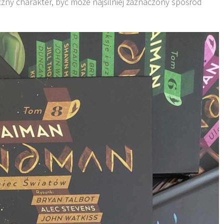
czny charakter, być może najsilniej zaznaczony spośród