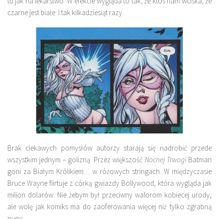
tu jak na lekarstwo. W efekcie wygląda to tak, że ktoś nam wciska, że
czarne jest białe. I tak kilkadziesiąt razy.
Brak ciekawych pomysłów autorzy starają się nadrobić przede
wszystkim jednym – golizną. Przez większość
Nocnej Trwogi
Batman
goni za Białym Królikiem… w różowych stringach. W międzyczasie
Bruce Wayne flirtuje z córką gwiazdy Bollywood, która wygląda jak
milion dolarów. Nie żebym był przeciwny walorom kobiecej urody,
ale wolę jak komiks ma do zaoferowania więcej niż tylko zgrabną
pupę.