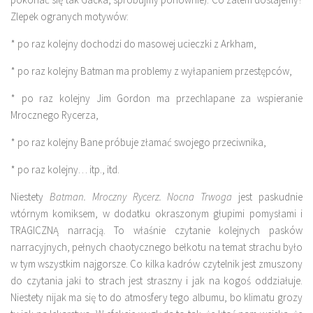
Zlepek ogranych motywów:
* po raz kolejny dochodzi do masowej ucieczki z Arkham,
* po raz kolejny Batman ma problemy z wyłapaniem przestępców,
* po raz kolejny Jim Gordon ma przechlapane za wspieranie
Mrocznego Rycerza,
* po raz kolejny Bane próbuje złamać swojego przeciwnika,
* po raz kolejny… itp., itd.
Niestety
Batman. Mroczny Rycerz. Nocna Trwoga
jest paskudnie
wtórnym komiksem, w dodatku okraszonym głupimi pomysłami i
TRAGICZNĄ narracją. To właśnie czytanie kolejnych pasków
narracyjnych, pełnych chaotycznego bełkotu na temat strachu było
w tym wszystkim najgorsze. Co kilka kadrów czytelnik jest zmuszony
do czytania jaki to strach jest straszny i jak na kogoś oddziałuje.
Niestety nijak ma się to do atmosfery tego albumu, bo klimatu grozy