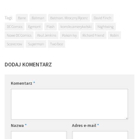
Tagi:
Bane
Batman
Batman. Mroczny Rycerz
David Finch
DC Comics
Egmont
Flash
komiks amerykański
Nightwing
Nowe DC Comics
Paul Jenkins
Poison Ivy
Richard Friend
Robin
Scarecrow
Superman
Two face
DODAJ KOMENTARZ
Komentarz
*
Nazwa
*
Adres e-mail
*