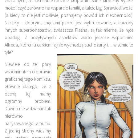
znajomych, a musi sobie radzić z kłopotami sam? Mroczny Rycerz
może liczyć zarówno na wsparcie familii, a także Ligi Sprawiedliwości
(a kiedy to nie jest możliwie, poznajemy powód ich nieobecności).
Niestety – dobrymi chęciami piekło jest wybrukowane, a epizody
innych superbohaterów, zwłaszcza Flasha, są tak mierne, że ręce
opadają. Z pozytywnych aspektów warto jeszcze wspomnieć
Alfreda, któremu całkiem fajnie wychodzą suche żarty i… w sumie to
tyle?
Niewiele do tej pory
wspominałem o oprawie
graficznej tego komiksu,
głównie dlatego, że z
oceną tej mamy
ogromny problem.
Dawno nie widziałem tak
nierówno
narysowanego albumu.
Z jednej strony widzimy