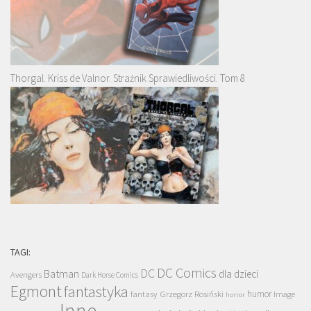
Thorgal. Kriss de Valnor. Strażnik Sprawiedliwości. Tom 8
TAGI:
DC Comics
DC
Batman
dla dzieci
Avengers
Dark Horse Comics
Egmont
fantastyka
Grzegorz Rosiński
humor
fantasy
Image
horror
Inne