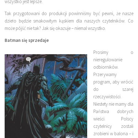
wszystko jest lepsze.
Tak przygotowani do produkcji powinniśmy być pewni, że nasze
dzieło będzie smakowitym kąskiem dla naszych czytelników. Co
może pójść nie tak? Jak się okazuje – niemal wszystko.
Batman się sprzedaje
Prosimy o
nieregulowanie
odbiorników.
Przerywamy
program, aby wrócić
do szarej
rzeczywistości.
Niestety nie mamy dla
Państwa dobrych
wieści. Polscy
czytelnicy zostali
zrobieni w balona – i