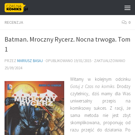
Skip to content
RECENZJA
0
Batman. Mroczny Rycerz. Nocna trwoga. Tom
1
PRZEZ
MARIUSZ BASAJ
· OPUBLIKOWANO
19/01/2015
· ZAKTUALIZOWANO
25/09/2024
Witamy w kolejnym odcinku
Gotuj z Czas na komiks
. Drodzy
czytelnicy, dziś mamy dla Was
uniwersalny przepis na
komiksowy sukces. Z racji, że
sama metoda nie jest zbyt
skomplikowana, proponuję od
razu przejść do działania. Po