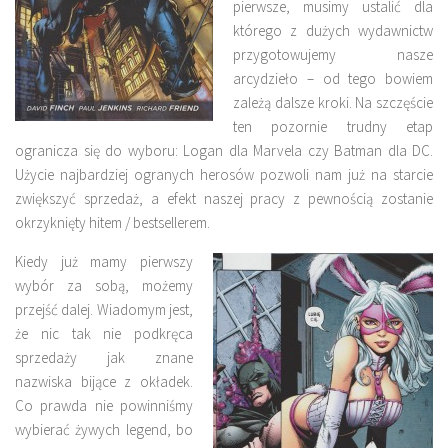
pierwsze, musimy ustalić dla
którego z dużych wydawnictw
przygotowujemy nasze
arcydzieło – od tego bowiem
zależą dalsze kroki. Na szczęście
ten pozornie trudny etap
ogranicza się do wyboru: Logan dla Marvela czy Batman dla DC.
Użycie najbardziej ogranych herosów pozwoli nam już na starcie
zwiększyć sprzedaż, a efekt naszej pracy z pewnością zostanie
okrzyknięty hitem / bestsellerem.
Kiedy już mamy pierwszy
wybór za sobą, możemy
przejść dalej. Wiadomym jest,
że nic tak nie podkręca
sprzedaży jak znane
nazwiska bijące z okładek.
Co prawda nie powinniśmy
wybierać żywych legend, bo