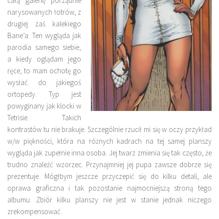
całą galerię porządnie
narysowanych łotrów, z
drugiej zaś kalekiego
Bane’a. Ten wygląda jak
parodia samego siebie,
a kiedy oglądam jego
ręce, to mam ochotę go
wysłać do jakiegoś
ortopedy. Typ jest
powyginany jak klocki w
Tetrisie. Takich
kontrastów tu nie brakuje. Szczególnie rzucił mi się w oczy przykład
w/w piękności, która na różnych kadrach na tej samej planszy
wygląda jak zupełnie inna osoba. Jej twarz zmienia się tak często, że
trudno znaleźć wzorzec. Przynajmniej jej pupa zawsze dobrze się
prezentuje. Mógłbym jeszcze przyczepić się do kilku detali, ale
oprawa graficzna i tak pozostanie najmocniejszą stroną tego
albumu. Zbiór kilku planszy nie jest w stanie jednak niczego
zrekompensować.