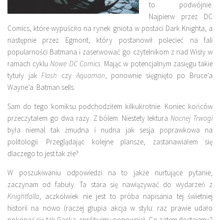
to podwójnie.
Najpierw przez DC
Comics, które wypuściło na rynek gniota w postaci Dark Knighta, a
następnie przez Egmont, który postanowił polecieć na fali
popularności Batmana i zaserwować go czytelnikom z nad Wisły w
ramach cyklu
Nowe DC Comics
. Mając w potencjalnym zasięgu takie
tytuły jak
Flash
czy
Aquaman
, ponownie sięgnięto po Bruce’a
Wayne’a. Batman sells.
Sam do tego komiksu podchodziłem kilkukrotnie. Koniec końców
przeczytałem go dwa razy. Z bólem. Niestety lektura
Nocnej Trwogi
była niemal tak żmudna i nudna jak sesja poprawkowa na
politologii. Przeglądając kolejne plansze, zastanawiałem się
dlaczego to jest tak złe?
W poszukiwaniu odpowiedzi na to jakże nurtujące pytanie,
zaczynam od fabuły. Ta stara się nawiązywać do wydarzeń z
Knightfalla
, aczkolwiek nie jest to próba napisania tej świetniej
historii na nowo (raczej głupia akcja w stylu: raz prawie udało
pokonać się tak Gacka, spróbujmy ponownie). Co zatem dostajemy?