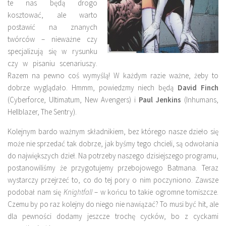
te nas będą drogo
kosztować, ale warto
postawić na znanych
twórców – nieważne czy
specjalizują się w rysunku
czy w pisaniu scenariuszy.
Razem na pewno coś wymyślą! W każdym razie ważne, żeby to
dobrze wyglądało. Hmmm, powiedzmy niech będą
David Finch
(Cyberforce, Ultimatum, New Avengers) i
Paul Jenkins
(Inhumans,
Hellblazer, The Sentry).
Kolejnym bardo ważnym składnikiem, bez którego nasze dzieło się
może nie sprzedać tak dobrze, jak byśmy tego chcieli, są odwołania
do największych dzieł. Na potrzeby naszego dzisiejszego programu,
postanowiliśmy że przygotujemy przebojowego Batmana. Teraz
wystarczy przejrzeć to, co do tej pory o nim poczyniono. Zawsze
podobał nam się
Knightfall
– w końcu to takie ogromne tomiszcze.
Czemu by po raz kolejny do niego nie nawiązać? To musi być hit, ale
dla pewności dodamy jeszcze trochę cycków, bo z cyckami