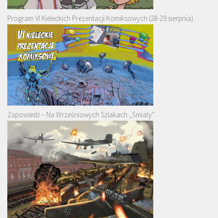
Program VI Kieleckich Prezentacji Komiksowych (28-29 sierpnia)
Zapowiedź – Na Wrześniowych Szlakach „Śmiały”