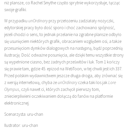
niż plansze, co Rachel Smythe często sprytnie wykorzystuje, łącząc
swoje grafiki.
W przypadku
unOrdinary
przy przełożeniu zadziałały nożyczki,
edytorskiej pracy było dość sporo i choć zachowano spójność,
jeżeli chodzi o sens, to jednak przelanie na zgrabne plansze odbyło
się usunięciem niektórych grafik, obracaniem względem osi, a także
przesunięciom dymków dialogowych na następną, bądź poprzednią
ilustrację. Dość odważne posunięcia, ale dzięki temu wszystkie strony
są wypełnione ciasno, bez żadnych prześwitów i luk. Tom 1 kończy
się prawie tam, gdzie 45. epizod na WebToon, w tej chwili jest ich 337.
Przed polskim wydawnictwem jeszcze długa droga, aby zrównać się
z wersją internetową, chyba że
unOrdinary
czeka taki los jak
Lore
Olympus
, czyli nawet ci, których zachęcił pierwszy tom,
zniecierpliwieni oczekiwaniem dołączą do fanów na platformie
elektronicznej.
Scenarzysta: uru-chan
Ilustrator: uru-chan