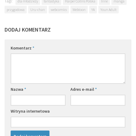
Tagi:
dla młodzieży
fantastyka
Harper Collins Polska
Inne
manga
przygodowa
Uru-chan
webcomics
Webtoon
YA
Youn Adult
DODAJ KOMENTARZ
Komentarz
*
Nazwa
*
Adres e-mail
*
Witryna internetowa