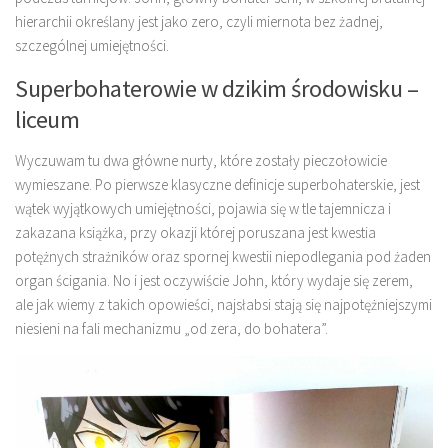
hierarchii określany jest jako zero, czyli miernota bez żadnej,
szczególnej umiejętności.
Superbohaterowie w dzikim środowisku –
liceum
Wyczuwam tu dwa główne nurty, które zostały pieczołowicie
wymieszane. Po pierwsze klasyczne definicje superbohaterskie, jest
wątek wyjątkowych umiejętności, pojawia się w tle tajemnicza i
zakazana książka, przy okazji której poruszana jest kwestia
potężnych strażników oraz spornej kwestii niepodlegania pod żaden
organ ścigania. No i jest oczywiście John, który wydaje się zerem,
ale jak wiemy z takich opowieści, najsłabsi stają się najpotężniejszymi
niesieni na fali mechanizmu „od zera, do bohatera”.