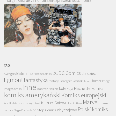
Thorgal. Kriss de Valnor. Strażnik Sprawiedliwości. Tom 8
TAGI:
DC Comics
DC
Batman
dla dzieci
Avengers
Dark Horse Comics
Egmont
fantastyka
Grzegorz Rosiński
humor
fantasy
Image
horror
Inne
kolekcja Hachette
komiks
Image Comics
Jean Van Hamme
komiks amerykański
Komiks europejski
Marvel
Kultura Gniewu
komiks historyczny
kryminał
lost in time
marvel
Polski komiks
obyczajowy
Non Stop Comics
comics
Nagle Comics