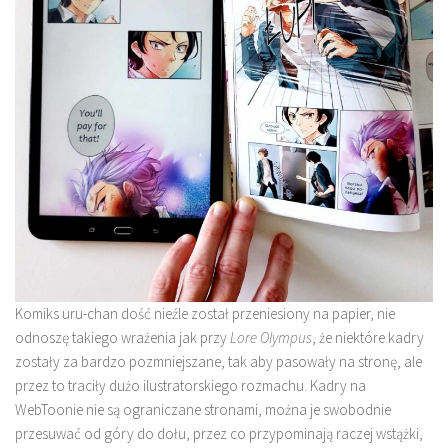
Komiks uru-chan dość nieźle został przeniesiony na papier, nie
odnoszę takiego wrażenia jak przy
Lore Olympus
, że niektóre kadry
zostały za bardzo pozmniejszane, tak aby pasowały na stronę, ale
przez to traciły dużo ilustratorskiego rozmachu. Kadry na
WebToonie nie są ograniczane stronami, można je swobodnie
przesuwać od góry do dołu, przez co przypominają raczej wstążki,