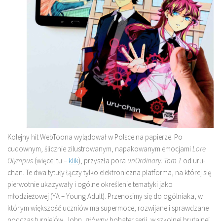
Kolejny hit WebToona wylądował w Polsce na papierze. Po
cudownym, ślicznie zilustrowanym, napakowanym emocjami
Lore
Olympus
(więcej tu –
klik
), przyszła pora
unOrdinary. Tom 1
od uru-
chan. Te dwa tytuły łączy tylko elektroniczna platforma, na której się
pierwotnie ukazywały i ogólne określenie tematyki jako
młodzieżowej (YA – Young Adult). Przenosimy się do ogólniaka, w
którym większość uczniów ma supermoce, rozwijane i sprawdzane
podczas turniejów. John, główny bohater serii, w szkolnej brutalnej