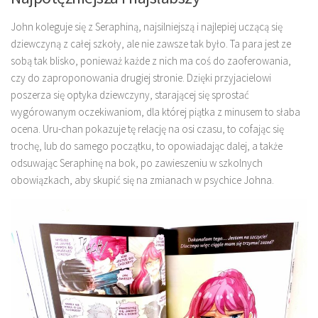
John koleguje się z Seraphiną, najsilniejszą i najlepiej uczącą się
dziewczyną z całej szkoły, ale nie zawsze tak było. Ta para jest ze
sobą tak blisko, ponieważ każde z nich ma coś do zaoferowania,
czy do zaproponowania drugiej stronie. Dzięki przyjacielowi
poszerza się optyka dziewczyny, starającej się sprostać
wygórowanym oczekiwaniom, dla której piątka z minusem to słaba
ocena. Uru-chan pokazuje tę relację na osi czasu, to cofając się
trochę, lub do samego początku, to opowiadając dalej, a także
odsuwając Seraphinę na bok, po zawieszeniu w szkolnych
obowiązkach, aby skupić się na zmianach w psychice Johna.