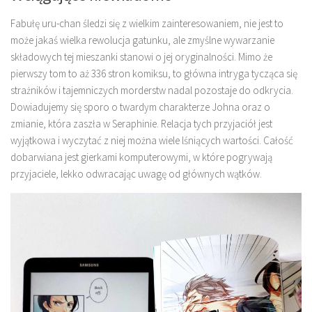
Fabułę uru-chan śledzi się z wielkim zainteresowaniem, nie jest to
może jakaś wielka rewolucja gatunku, ale zmyślne wywarzanie
składowych tej mieszanki stanowi o jej oryginalności. Mimo że
pierwszy tom to aż 336 stron komiksu, to główna intryga tycząca się
strażników i tajemniczych morderstw nadal pozostaje do odkrycia.
Dowiadujemy się sporo o twardym charakterze Johna oraz o
zmianie, która zaszła w Seraphinie. Relacja tych przyjaciół jest
wyjątkowa i wyczytać z niej można wiele lśniących wartości. Całość
dobarwiana jest gierkami komputerowymi, w które pogrywają
przyjaciele, lekko odwracając uwagę od głównych wątków.