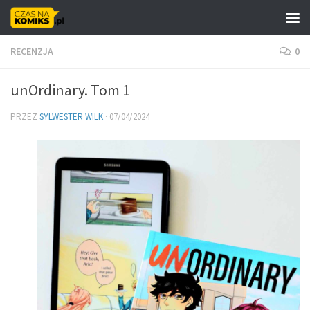
Skip to content
RECENZJA
0
unOrdinary. Tom 1
PRZEZ
SYLWESTER WILK
·
07/04/2024