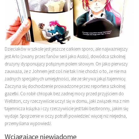
Dzieciaków w szkole jest jeszcze całkiem sporo, ale najważniejszy
jest Arlo (zwany przez fanów serii jako Asslo), dowódca szkolnej
drużyny dysponujący potężnym polem siłowym. On jako pierwszy
zauważa, że z Johnem jest coś nie tak i nie chodzi o to, że nie ma
żadnych specjalnych umiejętności, ale że skrywa jakąś tajemnicę.
Zaczyna się dochodzenie prowadzone przez reportera szkolnej
gazetki. Co robił chłopak bez żadnej mocy przed przyjściem do
Wellston, czy rzeczywiście uczył się w domu, jaki związek ma z nim
tajemnicza książka i czy rzeczywiście jest taki bezbronny, jakim się
wydaje. Spojrzenie w oczy potrafi powiedzieć więcej niż niejedna,
przemyślana wypowiedź.
Wciągające niewiadome