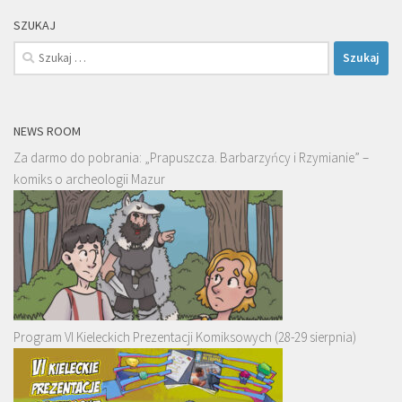
SZUKAJ
Szukaj:
NEWS ROOM
Za darmo do pobrania: „Prapuszcza. Barbarzyńcy i Rzymianie” –
komiks o archeologii Mazur
Program VI Kieleckich Prezentacji Komiksowych (28-29 sierpnia)