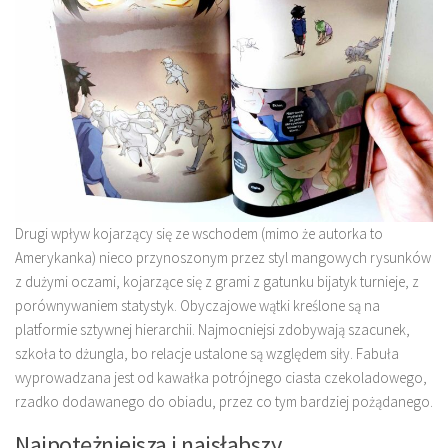
Drugi wpływ kojarzący się ze wschodem (mimo że autorka to
Amerykanka) nieco przynoszonym przez styl mangowych rysunków
z dużymi oczami, kojarzące się z grami z gatunku bijatyk turnieje, z
porównywaniem statystyk. Obyczajowe wątki kreślone są na
platformie sztywnej hierarchii. Najmocniejsi zdobywają szacunek,
szkoła to dżungla, bo relacje ustalone są względem siły. Fabuła
wyprowadzana jest od kawałka potrójnego ciasta czekoladowego,
rzadko dodawanego do obiadu, przez co tym bardziej pożądanego.
Najpotężniejsza i najsłabszy