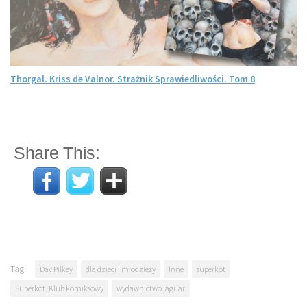
Thorgal. Kriss de Valnor. Strażnik Sprawiedliwości. Tom 8
Share This:
Tagi:
Dav Pilkey
dla dzieci i młodzieży
Inne
superkot
Superkot. Klub komiksowy
wydawnictwo jaguar