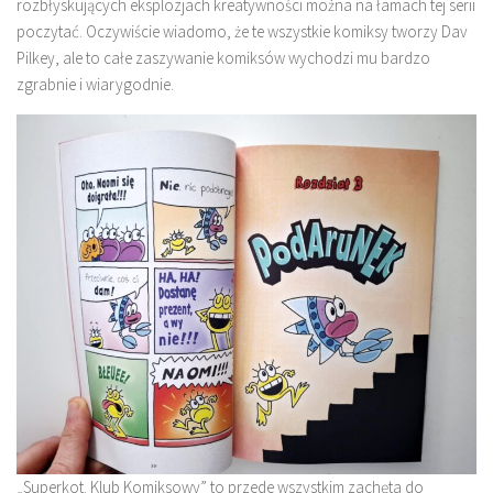
rozbłyskujących eksplozjach kreatywności można na łamach tej serii
poczytać. Oczywiście wiadomo, że te wszystkie komiksy tworzy Dav
Pilkey, ale to całe zaszywanie komiksów wychodzi mu bardzo
zgrabnie i wiarygodnie.
„Superkot. Klub Komiksowy” to przede wszystkim zachęta do