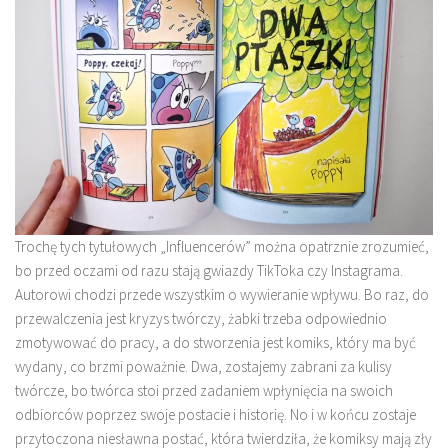
Trochę tych tytułowych „Influencerów” można opatrznie zrozumieć,
bo przed oczami od razu stają gwiazdy TikToka czy Instagrama.
Autorowi chodzi przede wszystkim o wywieranie wpływu. Bo raz, do
przewalczenia jest kryzys twórczy, żabki trzeba odpowiednio
zmotywować do pracy, a do stworzenia jest komiks, który ma być
wydany, co brzmi poważnie. Dwa, zostajemy zabrani za kulisy
twórcze, bo twórca stoi przed zadaniem wpłynięcia na swoich
odbiorców poprzez swoje postacie i historię. No i w końcu zostaje
przytoczona niesławna postać, która twierdziła, że komiksy mają zły