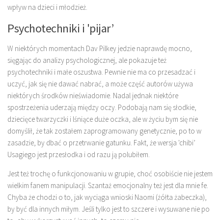
wpływ na dzieci i młodzież.
Psychotechniki i 'pijar’
W niektórych momentach Dav Pilkey jedzie naprawdę mocno,
sięgając do analizy psychologicznej, ale pokazuje też
psychotechniki i małe oszustwa. Pewnie nie ma co przesadzać i
uczyć, jak się nie dawać nabrać, a może część autorów używa
niektórych środków nieświadomie. Nadal jednak niektóre
spostrzeżenia uderzają między oczy. Podobają nam się słodkie,
dziecięce twarzyczki i lśniące duże oczka, ale w życiu bym się nie
domyślił, że tak zostałem zaprogramowany genetycznie, po to w
zasadzie, by dbać o przetrwanie gatunku. Fakt, że wersja 'chibi’
Usagiego jest przesłodka i od razu ją polubiłem.
Jest też trochę o funkcjonowaniu w grupie, choć osobiście nie jestem
wielkim fanem manipulacji. Szantaż emocjonalny też jest dla mnie fe.
Chyba że chodzi o to, jak wyciąga wnioski Naomi (żółta żabeczka),
by być dla innych miłym. Jeśli tylko jest to szczere i wysuwane nie po