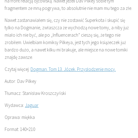
na front relacją ojcowską. Nawet jeżeli Dav Pilkey sobie tym
fragmentem ze mną pogrywa, to absolutnie nie mam mu tego za złe.
Nawet zastanawiałem się, czy nie zostawić Superkota i skupić się
tylko na Dogmanie, zwłaszcza że wychodzą nowe tomy, a niby już
miało ich nie być, ale po „Influencerach” cieszę się, że tego nie
zrobiłem. Uwielbiam komiksy Pilkeya, jest tych jego książeczek już
bardzo dużo, a nawet kilku mi brakuje, ale miejsce na nowe tomiki
znajdę zawsze.
Czytaj więcej:
Dogman. Tom 13. Józek. Przysłodzenie mocy.
Autor: Dav Pilkey
Tłumacz: Stanisław Kroszczyński
Wydawca:
Jaguar
Oprawa: miękka
Format: 140×210