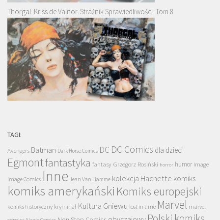
Thorgal. Kriss de Valnor. Strażnik Sprawiedliwości. Tom 8
TAGI:
DC Comics
DC
Batman
dla dzieci
Avengers
Dark Horse Comics
Egmont
fantastyka
Grzegorz Rosiński
humor
fantasy
Image
horror
Inne
kolekcja Hachette
komiks
Image Comics
Jean Van Hamme
komiks amerykański
Komiks europejski
Marvel
Kultura Gniewu
komiks historyczny
kryminał
lost in time
marvel
Polski komiks
obyczajowy
Non Stop Comics
comics
Nagle Comics