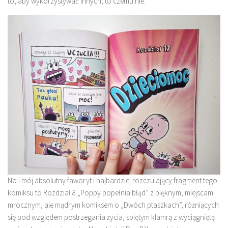
to, aby wykorzystywać innych, to czemu nie.
No i mój absolutny faworyt i najbardziej rozczulający fragment tego
komiksu to Rozdział 8 „Poppy popełnia błąd” z pięknym, miejscami
mrocznym, ale mądrym komiksem o „Dwóch ptaszkach”, różniących
się pod względem postrzegania życia, spiętym klamrą z wyciągniętą