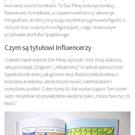
tworzenia swoich komiksów. To Dav Pilkey koloruje komiksy
flamastrami, to kredkami, a czasem nawet tworzy sekwencje
fotografiami, do których pozują zmyślnie przygotowane figurki, w
różnych dość szalonych konfiguracjach, czego doskonałym
przykładem jest Kafar Spajdernoga.
Czym są tytułowi Influencerzy
I całkiem fajnie sobie to Dav Pilkey wymyślił, choć moją ulubioną
serią pozostaje „Dogman”. „Influencerzy” to jednak pierwszy tom
Superkota tak dobry jak główna seria. Bardzo lubię komiksy o
tworzeniu komiksów, ale ile można mówić o technikaliach i
wymyślaniu postaci. Cztery tomy to i tak wystarczająco. Tym razem
autor ma jednak do powiedzenia więcej niż tylko „chcesz tworzyć, to
twórz”.