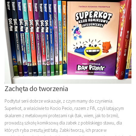
Zachęta do tworzenia
Podtytuł serii dobrze wskazuje, z czym mamy do czynienia.
Superkot, a właściwie to Kocio Pecio, razem z Fifi, czyli latającym
skalarem z metalowymi protezami rąk (tak, wiem, jak to brzmi),
prowadzą szkołę komiksową dla żabek z pobliskiego stawu, dla
których ryba zresztą jest tatą. Żabki tworzą, ich prace w