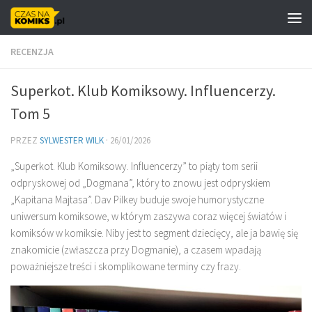
Skip to content
RECENZJA
Superkot. Klub Komiksowy. Influencerzy.
Tom 5
PRZEZ
SYLWESTER WILK
·
26/01/2026
„Superkot. Klub Komiksowy. Influencerzy” to piąty tom serii
odpryskowej od „Dogmana”, który to znowu jest odpryskiem
„Kapitana Majtasa”. Dav Pilkey buduje swoje humorystyczne
uniwersum komiksowe, w którym zaszywa coraz więcej światów i
komiksów w komiksie. Niby jest to segment dziecięcy, ale ja bawię się
znakomicie (zwłaszcza przy Dogmanie), a czasem wpadają
poważniejsze treści i skomplikowane terminy czy frazy.