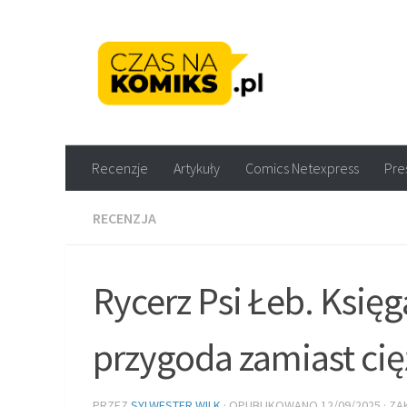
Skip to content
Recenzje komiksów M
Recenzje
Artykuły
Comics Netexpress
Pre
RECENZJA
Rycerz Psi Łeb. Księ
przygoda zamiast cięż
PRZEZ
SYLWESTER WILK
· OPUBLIKOWANO
12/09/2025
· Z