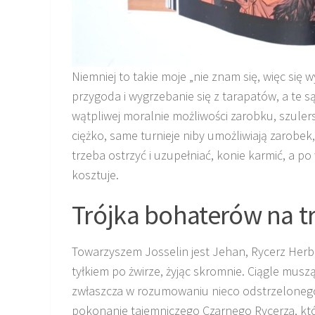
Niemniej to takie moje „nie znam się, więc się w
przygoda i wygrzebanie się z tarapatów, a te 
wątpliwej moralnie możliwości zarobku, szuler
ciężko, same turnieje niby umożliwiają zarobek,
trzeba ostrzyć i uzupełniać, konie karmić, a p
kosztuje.
Trójka bohaterów na t
Towarzyszem Josselin jest Jehan, Rycerz Herbu 
tyłkiem po żwirze, żyjąc skromnie. Ciągle muszą
zwłaszcza w rozumowaniu nieco odstrzelonego 
pokonanie tajemniczego Czarnego Rycerza, któ