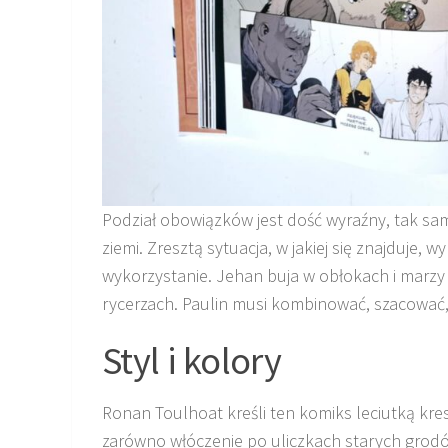
Podział obowiązków jest dość wyraźny, tak sa
ziemi. Zresztą sytuacja, w jakiej się znajduje, 
wykorzystanie. Jehan buja w obłokach i marzy
rycerzach. Paulin musi kombinować, szacować, l
Styl i kolory
Ronan Toulhoat kreśli ten komiks leciutką kr
zarówno włóczenie po uliczkach starych grodów