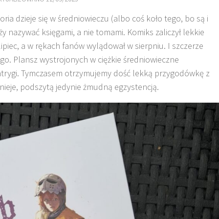
oria dzieje się w średniowieczu (albo coś koło tego, bo są i
ży nazywać księgami, a nie tomami. Komiks zaliczył lekkie
lipiec, a w rękach fanów wylądował w sierpniu. I szczerze
go. Plansz wystrojonych w ciężkie średniowieczne
 intrygi. Tymczasem otrzymujemy dość lekką przygodówkę z
rnieje, podszytą jedynie żmudną egzystencją.