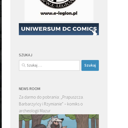
SZUKAJ
Szukaj:
NEWS ROOM
Za darmo do pobrania: „Prapuszcza.
Barbarzyńcy i Rzymianie” – komiks o
archeologii Mazur