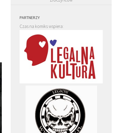
PARTNERZY
Czas na komiks wspiera: