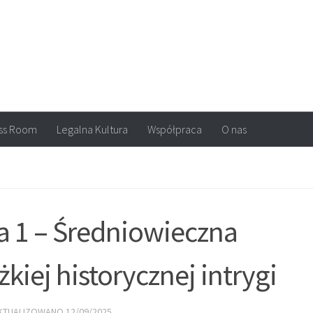
arvel, DC Comics, Image, newsy, konkursy. Wszystko o komiksach
ss Room
Legalna Kultura
Współpraca
O nas
ga 1 – Średniowieczna
kiej historycznej intrygi
AKTUALIZOWANO
12/09/2025