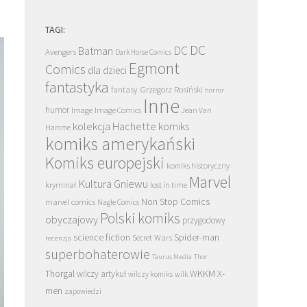
TAGI:
DC
DC
Batman
Avengers
Dark Horse Comics
Egmont
Comics
dla dzieci
fantastyka
Grzegorz Rosiński
fantasy
horror
Inne
humor
Image
Image Comics
Jean Van
kolekcja Hachette
komiks
Hamme
komiks amerykański
Komiks europejski
komiks historyczny
Marvel
Kultura Gniewu
kryminał
lost in time
Non Stop Comics
marvel comics
Nagle Comics
Polski komiks
obyczajowy
przygodowy
science fiction
Spider-man
Secret Wars
recenzja
superbohaterowie
Taurus Media
Thor
Thorgal
WKKM
X-
wilczy artykuł
wilczy komiks
wilk
men
zapowiedzi