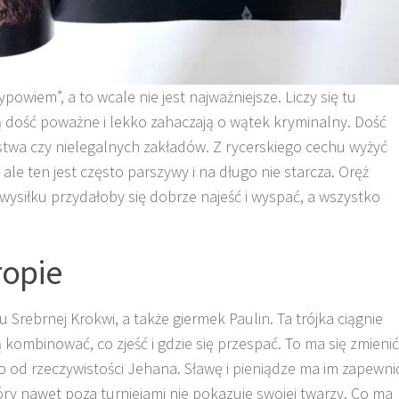
ypowiem”, a to wcale nie jest najważniejsze. Liczy się tu
są dość poważne i lekko zahaczają o wątek kryminalny. Dość
stwa czy nielegalnych zakładów. Z rycerskiego cechu wyżyć
 ale ten jest często parszywy i na długo nie starcza. Oręż
o wysiłku przydałoby się dobrze najeść i wyspać, a wszystko
ropie
Srebrnej Krokwi, a także giermek Paulin. Ta trójka ciągnie
 kombinować, co zjeść i gdzie się przespać. To ma się zmienić
od rzeczywistości Jehana. Sławę i pieniądze ma im zapewni
ry nawet poza turniejami nie pokazuje swojej twarzy. Co ma