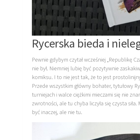
Rycerska bieda i niele
Pewnie gdybym czytał wcześniej „Republikę Cza
nie był. Niemniej lubię być pozytywnie zaskaki
komiksu. I to nie jest tak, że to jest prostoli
Przede wszystkim główny bohater, tytułowy Ryc
turniejach i walce ciężkimi mieczami się nie z
zwrotności, ale tu chyba liczyła się czysta sił
być inaczej, ale nie tu.