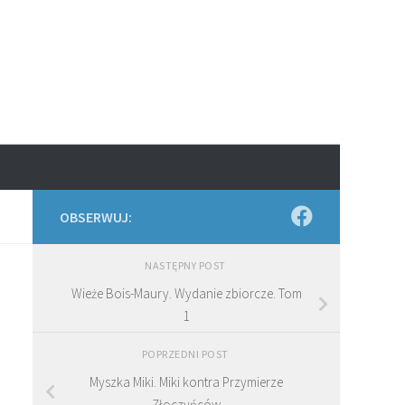
OBSERWUJ:
NASTĘPNY POST
Wieże Bois-Maury. Wydanie zbiorcze. Tom
1
POPRZEDNI POST
Myszka Miki. Miki kontra Przymierze
Złoczyńców