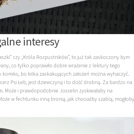
galne interesy
szki” czy „Króla Rozpustników”, to już tak zaskoczony bym
wany, co tylko poprawiło dobre wrażenie z lektury tego
nijny komiks, bo kilka zaskakujących założeń można wyhaczyć.
erz Psi Łeb, jest dziewczyną i to dość drobną. Za bardzo na
nam. Może i prawdopodobnie Josselin zyskiwałaby na
a. Może w fechtunku inną bronią, jak chociażby szablą, mogłob