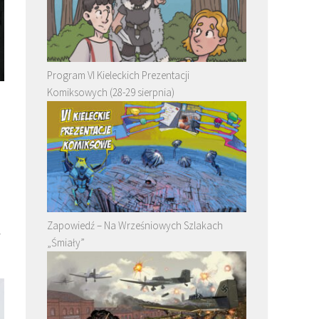
Program VI Kieleckich Prezentacji
Komiksowych (28-29 sierpnia)
Zapowiedź – Na Wrześniowych Szlakach
y
„Śmiały”