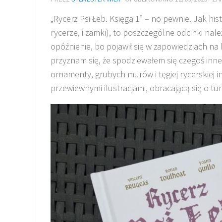
„Rycerz Psi Łeb. Księga 1” – no pewnie. Jak hist
rycerze, i zamki), to poszczególne odcinki nale
opóźnienie, bo pojawił się w zapowiedziach na 
przyznam się, że spodziewałem się czegoś inne
ornamenty, grubych murów i tęgiej rycerskiej
przewiewnymi ilustracjami, obracającą się o tu