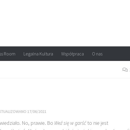
arvel, DC Comics, Image, newsy, konkursy. Wszystko o komiksach
ss Room
Legalna Kultura
Współpraca
O nas
AKTUALIZOWANO
17/06/2021
iedziało. No, prawie. Bo
Weź się w garść
to nie jest