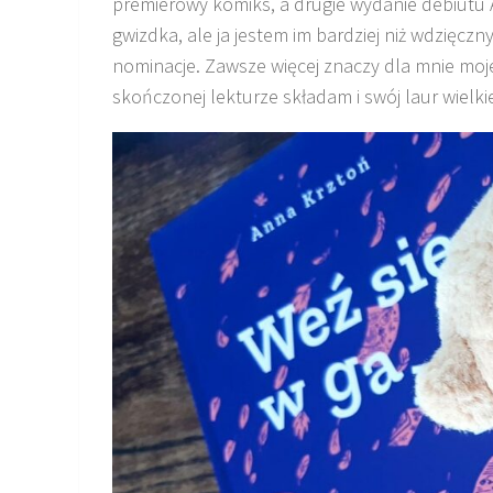
premierowy komiks, a drugie wydanie debiutu 
gwizdka, ale ja jestem im bardziej niż wdzięczny
nominacje. Zawsze więcej znaczy dla mnie moje
skończonej lekturze składam i swój laur wielki