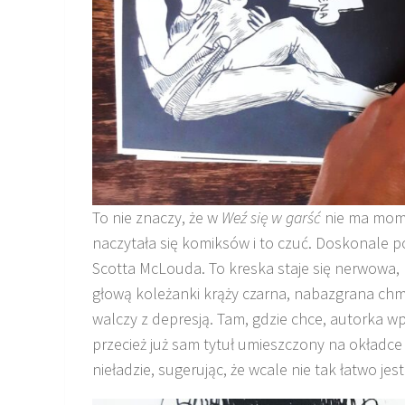
To nie znaczy, że w
Weź się w garść
nie ma mome
naczytała się komiksów i to czuć. Doskonale p
Scotta McLouda. To kreska staje się nerwowa
głową koleżanki krąży czarna, nabazgrana chmu
walczy z depresją. Tam, gdzie chce, autorka wpu
przecież już sam tytuł umieszczony na okładce 
nieładzie, sugerując, że wcale nie tak łatwo jest