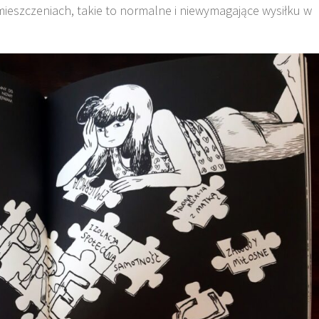
omieszczeniach, takie to normalne i niewymagające wysiłku w