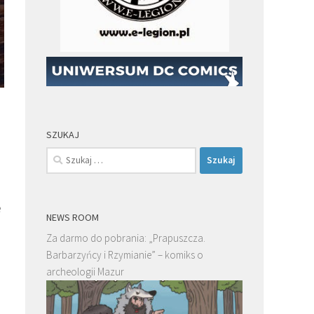
SZUKAJ
Szukaj:
e
NEWS ROOM
Za darmo do pobrania: „Prapuszcza.
Barbarzyńcy i Rzymianie” – komiks o
archeologii Mazur