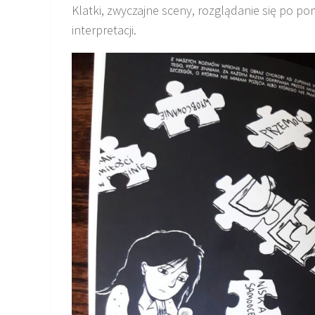
Klatki, zwyczajne sceny, rozglądanie się po p
interpretacji.