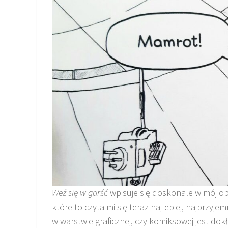
Weź się w garść
wpisuje się doskonale w mój ob
które to czyta mi się teraz najlepiej, najprzyj
w warstwie graficznej, czy komiksowej jest dokła