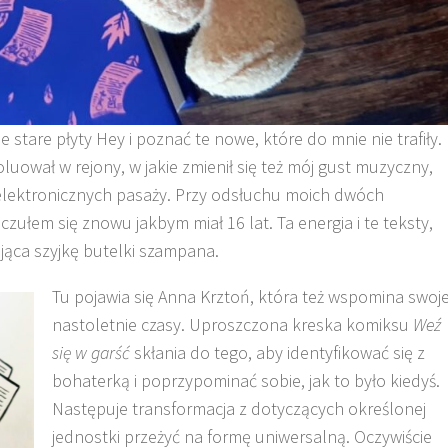
 stare płyty Hey i poznać te nowe, które do mnie nie trafiły.
luował w rejony, w jakie zmienił się też mój gust muzyczny,
 elektronicznych pasaży. Przy odsłuchu moich dwóch
czułem się znowu jakbym miał 16 lat. Ta energia i te teksty,
ająca szyjkę butelki szampana.
Tu pojawia się Anna Krztoń, która też wspomina swoj
nastoletnie czasy. Uproszczona kreska komiksu
Weź
się w garść
skłania do tego, aby identyfikować się z
bohaterką i poprzypominać sobie, jak to było kiedyś.
Następuje transformacja z dotyczących określonej
jednostki przeżyć na formę uniwersalną. Oczywiście