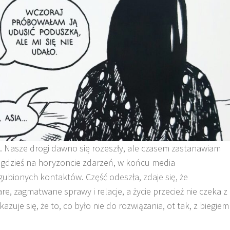
ie. Nasze drogi dawno się rozeszły, ale czasem zastanawiam
 się gdzieś na horyzoncie zdarzeń, w końcu media
ubionych kontaktów. Część odeszła, zdaje się, że
, zagmatwane sprawy i relacje, a życie przecież nie czeka z
uje się, że to, co było nie do rozwiązania, ot tak, z biegiem