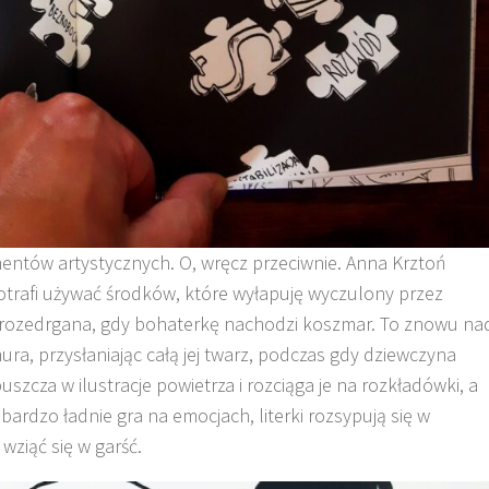
ntów artystycznych. O, wręcz przeciwnie. Anna Krztoń
otrafi używać środków, które wyłapuję wyczulony przez
, rozedrgana, gdy bohaterkę nachodzi koszmar. To znowu na
ra, przysłaniając całą jej twarz, podczas gdy dziewczyna
szcza w ilustracje powietrza i rozciąga je na rozkładówki, a
bardzo ładnie gra na emocjach, literki rozsypują się w
 wziąć się w garść.