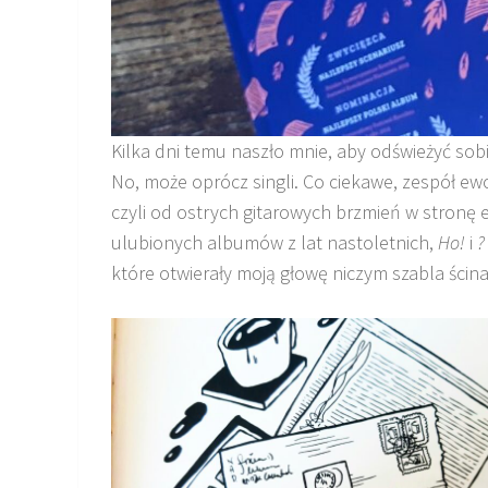
Kilka dni temu naszło mnie, aby odświeżyć sobie
No, może oprócz singli. Co ciekawe, zespół ewo
czyli od ostrych gitarowych brzmień w stronę
ulubionych albumów z lat nastoletnich,
Ho!
i
?
które otwierały moją głowę niczym szabla ścin