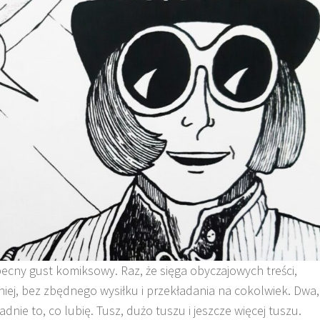
ecny gust komiksowy. Raz, że sięga obyczajowych treści,
emniej, bez zbędnego wysiłku i przekładania na cokolwiek. Dwa,
dnie to, co lubię. Tusz, dużo tuszu i jeszcze więcej tuszu.