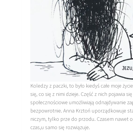
Koledzy z paczki, to było kiedyś całe moje życ
się, co się z nimi dzieje. Część z nich pojawia
społecznościowe umożliwiają odnajdywanie zag
bezpowrotnie. Anna Krztoń uporządkowuje stare
niczym, tylko prze do przodu. Czasem nawet okaz
czas,u samo się rozwiązuje.