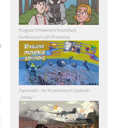
Program VI Kieleckich Prezentacji
Komiksowych (28-29 sierpnia)
ę
Zapowiedź – Na Wrześniowych Szlakach
„Śmiały”
ą