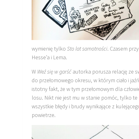
wymienię tylko
Sto lat samotności
. Czasem przy
Hesse’a i Lema.
W
Weź się w garść
autorka porusza relację ze sw
do przełomowego okresu, w którym ciało i jaź
istotny fakt, że w tym przełomowym dla człowi
losu. Nikt nie jest mu w stanie pomóc, tylko t
wszystkie błędy i brudy wynikające z kulejące
powietrze.