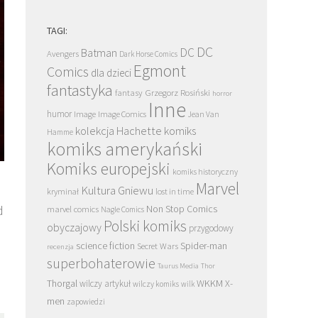
TAGI:
DC
DC
Batman
Avengers
Dark Horse Comics
Egmont
Comics
dla dzieci
fantastyka
Grzegorz Rosiński
fantasy
horror
Inne
humor
Image
Image Comics
Jean Van
kolekcja Hachette
komiks
Hamme
komiks amerykański
Komiks europejski
komiks historyczny
Marvel
Kultura Gniewu
kryminał
lost in time
d
Non Stop Comics
marvel comics
Nagle Comics
Polski komiks
obyczajowy
przygodowy
science fiction
Spider-man
Secret Wars
recenzja
superbohaterowie
Taurus Media
Thor
Thorgal
WKKM
X-
wilczy artykuł
wilczy komiks
wilk
men
zapowiedzi