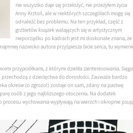
nie wszystko daje się przełożyć, nie przeżyłem życia
Anny Krztoń, ale w niektórych szczegółach mogę się
odnaleźć bez problemu. Na ten przykład, część z
grzbietów książek walających się w artystycznym
nieporządku po kadrach jest mi doskonale znana, że
najmniej nazwisko autora przyśpiesza bicie serca, tu wymieni
oimi przyjaciółkami, z którymi dzieliła zainteresowania. Sięga
ń przechodzą z dziecięctwa do dorosłości. Zauważa bardzo
eka okresie (o zgrozo!) zostaje on sam, zdany na pastwę
e parę osób z jego najbliższego otoczenia. Na dodatek
go procesu wychowania wypływają na wierzch i okropnie psuj