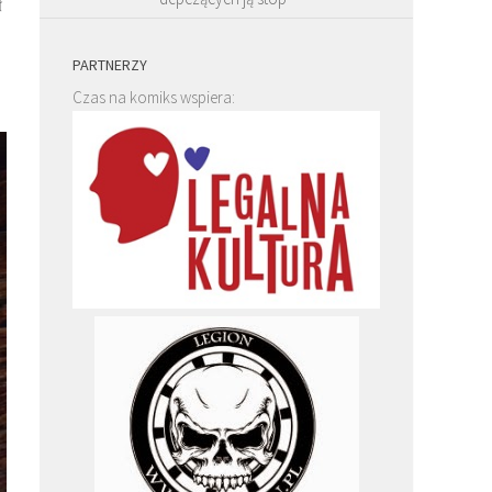
ł
PARTNERZY
Czas na komiks wspiera: