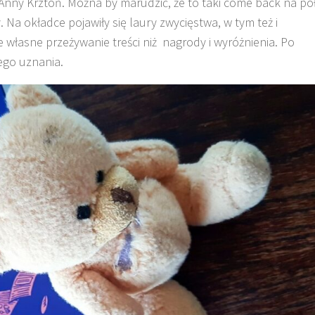
Anny Krztoń. Można by marudzić, że to taki come back na pó
. Na okładce pojawiły się laury zwycięstwa, w tym też i
 własne przeżywanie treści niż nagrody i wyróżnienia. Po
ego uznania.