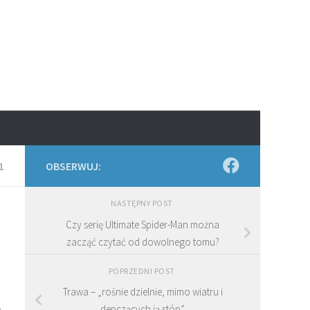
1
OBSERWUJ:
NASTĘPNY POST
Czy serię Ultimate Spider-Man można
zacząć czytać od dowolnego tomu?
POPRZEDNI POST
Trawa – „rośnie dzielnie, mimo wiatru i
depczących ją stóp”