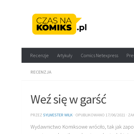
Skip to content
Recenzje komiksów M
Recenzje
Artykuły
Comics Netexpress
Pre
RECENZJA
Weź się w garść
PRZEZ
SYLWESTER WILK
· OPUBLIKOWANO
17/06/2021
· Z
Wydawnictwo Komiksowe wróciło, tak jak zapow