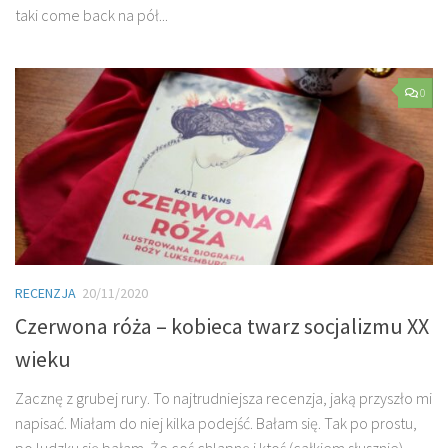
taki come back na pół...
0
RECENZJA
20/11/2020
Czerwona róża – kobieca twarz socjalizmu XX
wieku
Zacznę z grubej rury. To najtrudniejsza recenzja, jaką przyszło mi
napisać. Miałam do niej kilka podejść. Bałam się. Tak po prostu,
po ludzku się bałam. Że coś chlapnę i ktoś (całkiem słusznie)