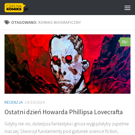
Skip to content
OTAGOWANO:
KOMIKS BIOGRAFICZNY
0
RECENZJA
14/10/2024
Ostatni dzień Howarda Phillipsa Lovecrafta
Gdyby nie on, dzisiejsza fantastyka i groza wyglądałyby zupełnie
inaczej. Stworzył fundamenty pod gatunek science fiction,