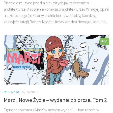
Pisanie o muzyce jest dla niektórych jak tańczenie o
architekturze. A robienie komiksu o architekturze? W mojej opinii
nic zdrożnego (niektórzy architekci nawet robią komiksy,
zajrzyjcie tutaj!) Robert Moses. Ukryty władca Nowego Jorku to...
0
RECENZJA
08/05/2019
Marzi. Nowe Życie – wydanie zbiorcze. Tom 2
Egmont powraca z Marzi w nowym wydaniu – tym razem w