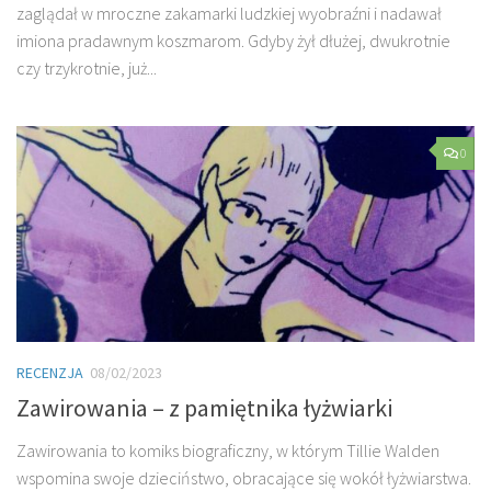
zaglądał w mroczne zakamarki ludzkiej wyobraźni i nadawał
imiona pradawnym koszmarom. Gdyby żył dłużej, dwukrotnie
czy trzykrotnie, już...
0
RECENZJA
08/02/2023
Zawirowania – z pamiętnika łyżwiarki
Zawirowania to komiks biograficzny, w którym Tillie Walden
wspomina swoje dzieciństwo, obracające się wokół łyżwiarstwa.