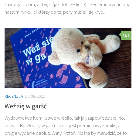
każdego zbioru, a dzięki (jak dobrze liczę) trzeciemu wydaniu na
naszym rynku, ci którzy do tej pory musieli się kryć,...
1
RECENZJA
17/06/2021
Weź się w garść
Wydawnictwo Komiksowe wróciło, tak jak zapowiedziało. No,
prawie. Bo Weź się w garść to nie jest premierowy komiks, a
drugie wydanie debiutu Anny Krztoń. Można by marudzić, że to