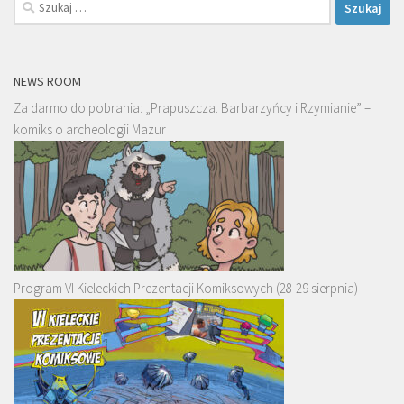
Szukaj:
NEWS ROOM
Za darmo do pobrania: „Prapuszcza. Barbarzyńcy i Rzymianie” –
komiks o archeologii Mazur
Program VI Kieleckich Prezentacji Komiksowych (28-29 sierpnia)