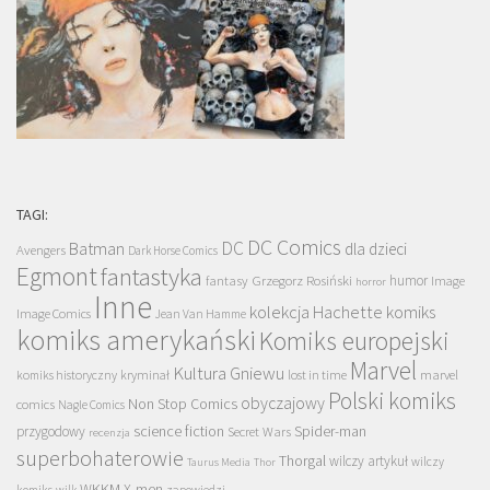
TAGI:
DC Comics
DC
Batman
dla dzieci
Avengers
Dark Horse Comics
Egmont
fantastyka
Grzegorz Rosiński
humor
fantasy
Image
horror
Inne
kolekcja Hachette
komiks
Image Comics
Jean Van Hamme
komiks amerykański
Komiks europejski
Marvel
Kultura Gniewu
komiks historyczny
kryminał
lost in time
marvel
Polski komiks
obyczajowy
Non Stop Comics
comics
Nagle Comics
science fiction
Spider-man
przygodowy
Secret Wars
recenzja
superbohaterowie
Thorgal
wilczy artykuł
wilczy
Taurus Media
Thor
WKKM
X-men