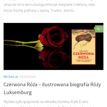
Jeszcze mi w sercu buzują emocje związane z lekturą, więc
może trochę pofrunę z opinią. Trudno. Jest to...
3
RECENZJA
16/10/2020
Czerwona Róża – ilustrowana biografia Róży
Luksemburg
Wystarczyło spojrzenie na okładkę komiksu Kate Evans: