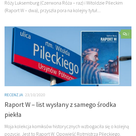
Róży Luksemburg (Czerwona Róża – raz) i Witoldzie Pileckim
(Raport W – dwa), przyszła pora na kolejny tytuł....
2
RECENZJA
23/10/2020
Raport W – list wysłany z samego środka
piekła
Moja kolekcja komiksów historycznych wzbogaciła się o kolejną
pozycję. Jest to Raport W. Opowieść Rotmistrza Pileckiego.