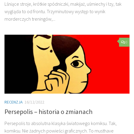
Lśniące stroje, krótkie spódniczki, makijaż, uśmiechy i łzy, tak
wygląda to od frontu. Trzyminutowy występ to wynik
morderczych treningów,...
0
RECENZJA
16/12/2022
Persepolis – historia o zmianach
Persepolis to absolutna klasyka światowego komiksu. Tak,
komiksu. Nie żadnych powieści graficznych. To musthave