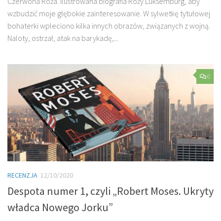
Czerwona Róża. Ilustrowana biografia Róży Luksemburg, aby
wzbudzić moje głębokie zainteresowanie. W sylwetkę tytułowej
bohaterki wpleciono kilka innych obrazów, związanych z wojną.
Naloty, ostrzał, atak na barykadę,...
0
RECENZJA
12/10/2020
Despota numer 1, czyli „Robert Moses. Ukryty
władca Nowego Jorku”