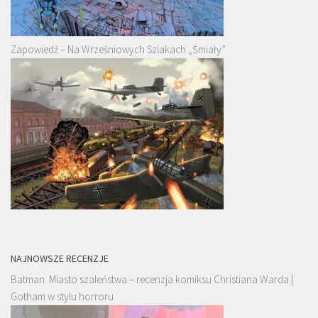
Zapowiedź – Na Wrześniowych Szlakach „Śmiały”
NAJNOWSZE RECENZJE
Batman. Miasto szaleństwa – recenzja komiksu Christiana Warda |
Gotham w stylu horroru