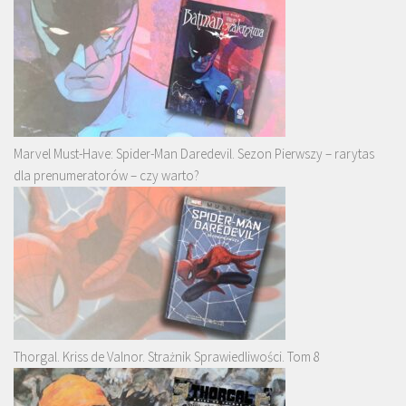
Marvel Must-Have: Spider-Man Daredevil. Sezon Pierwszy – rarytas
dla prenumeratorów – czy warto?
Thorgal. Kriss de Valnor. Strażnik Sprawiedliwości. Tom 8