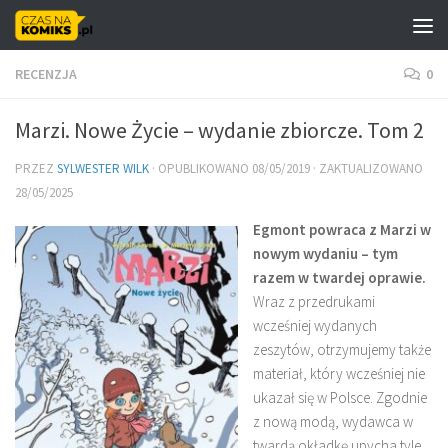
Skip to content
RECENZJA
0
Marzi. Nowe Życie – wydanie zbiorcze. Tom 2
PRZEZ
SYLWESTER WILK
· OPUBLIKOWANO
08/05/2019
· ZAKTUALIZOWANO
28/05/2025
Egmont powraca z Marzi w
nowym wydaniu – tym
razem w twardej oprawie.
Wraz z przedrukami
wcześniej wydanych
zeszytów, otrzymujemy także
materiał, który wcześniej nie
ukazał się w Polsce. Zgodnie
z nową modą, wydawca w
twardą okładkę upycha tyle,