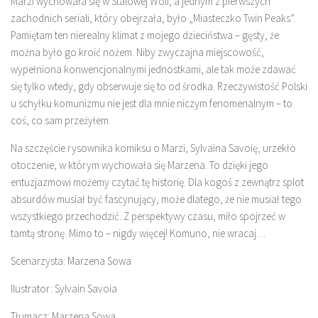
Marzi wychowała się w Stalowej Woli, a jednym z pierwszych
zachodnich seriali, który obejrzała, było „Miasteczko Twin Peaks”.
Pamiętam ten nierealny klimat z mojego dzieciństwa – gęsty, że
można było go kroić nożem. Niby zwyczajna miejscowość,
wypełniona konwencjonalnymi jednostkami, ale tak może zdawać
się tylko wtedy, gdy obserwuje się to od środka. Rzeczywistość Polski
u schyłku komunizmu nie jest dla mnie niczym fenomenalnym – to
coś, co sam przeżyłem.
Na szczęście rysownika komiksu o Marzi, Sylvaina Savoię, urzekło
otoczenie, w którym wychowała się Marzena. To dzięki jego
entuzjazmowi możemy czytać tę historię. Dla kogoś z zewnątrz splot
absurdów musiał być fascynujący, może dlatego, że nie musiał tego
wszystkiego przechodzić. Z perspektywy czasu, miło spojrzeć w
tamtą stronę. Mimo to – nigdy więcej! Komuno, nie wracaj…
Scenarzysta: Marzena Sowa
Ilustrator: Sylvain Savoia
Tłumacz: Marzena Sowa