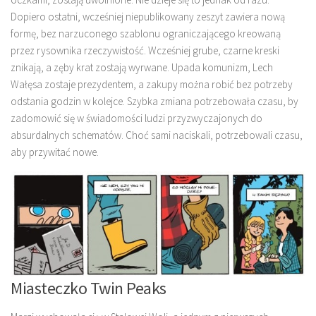
Dopiero ostatni, wcześniej niepublikowany zeszyt zawiera nową
formę, bez narzuconego szablonu ograniczającego kreowaną
przez rysownika rzeczywistość. Wcześniej grube, czarne kreski
znikają, a zęby krat zostają wyrwane. Upada komunizm, Lech
Wałęsa zostaje prezydentem, a zakupy można robić bez potrzeby
odstania godzin w kolejce. Szybka zmiana potrzebowała czasu, by
zadomowić się w świadomości ludzi przyzwyczajonych do
absurdalnych schematów. Choć sami naciskali, potrzebowali czasu,
aby przywitać nowe.
Miasteczko Twin Peaks