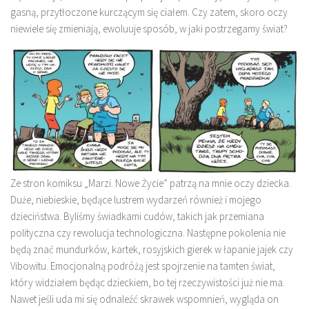
gasną, przytłoczone kurczącym się ciałem. Czy zatem, skoro oczy
niewiele się zmieniają, ewoluuje sposób, w jaki postrzegamy świat?
Ze stron komiksu „Marzi. Nowe Życie” patrzą na mnie oczy dziecka.
Duże, niebieskie, będące lustrem wydarzeń również i mojego
dzieciństwa. Byliśmy świadkami cudów, takich jak przemiana
polityczna czy rewolucja technologiczna. Następne pokolenia nie
będą znać mundurków, kartek, rosyjskich gierek w łapanie jajek czy
Vibowitu. Emocjonalną podróżą jest spojrzenie na tamten świat,
który widziałem będąc dzieckiem, bo tej rzeczywistości już nie ma.
Nawet jeśli uda mi się odnaleźć skrawek wspomnień, wygląda on