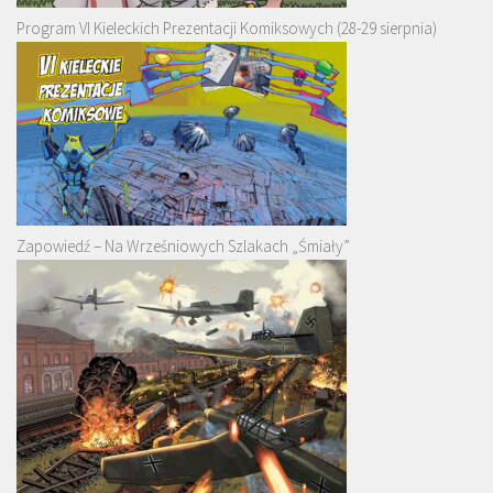
Program VI Kieleckich Prezentacji Komiksowych (28-29 sierpnia)
Zapowiedź – Na Wrześniowych Szlakach „Śmiały”