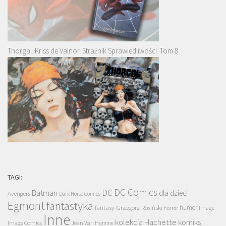
Thorgal. Kriss de Valnor. Strażnik Sprawiedliwości. Tom 8
TAGI:
DC Comics
DC
Batman
dla dzieci
Avengers
Dark Horse Comics
Egmont
fantastyka
Grzegorz Rosiński
humor
fantasy
Image
horror
Inne
kolekcja Hachette
komiks
Image Comics
Jean Van Hamme