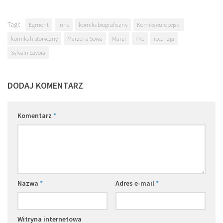
Tagi:
Egmont
Inne
komiks biograficzny
Komiks europejski
komiks historyczny
Marzena Sowa
Marzi
PRL
recenzja
Sylvain Savoia
DODAJ KOMENTARZ
Komentarz
*
Nazwa
*
Adres e-mail
*
Witryna internetowa