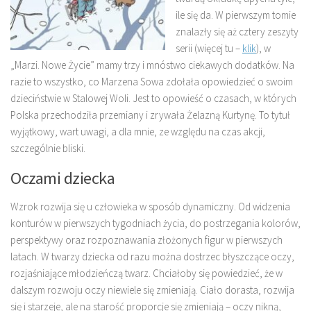
ile się da. W pierwszym tomie
znalazły się aż cztery zeszyty
serii (więcej tu –
klik
), w
„Marzi. Nowe Życie” mamy trzy i mnóstwo ciekawych dodatków. Na
razie to wszystko, co Marzena Sowa zdołała opowiedzieć o swoim
dzieciństwie w Stalowej Woli. Jest to opowieść o czasach, w których
Polska przechodziła przemiany i zrywała Żelazną Kurtynę. To tytuł
wyjątkowy, wart uwagi, a dla mnie, ze względu na czas akcji,
szczególnie bliski.
Oczami dziecka
Wzrok rozwija się u człowieka w sposób dynamiczny. Od widzenia
konturów w pierwszych tygodniach życia, do postrzegania kolorów,
perspektywy oraz rozpoznawania złożonych figur w pierwszych
latach. W twarzy dziecka od razu można dostrzec błyszczące oczy,
rozjaśniające młodzieńczą twarz. Chciałoby się powiedzieć, że w
dalszym rozwoju oczy niewiele się zmieniają. Ciało dorasta, rozwija
się i starzeje, ale na starość proporcje się zmieniają – oczy nikną,