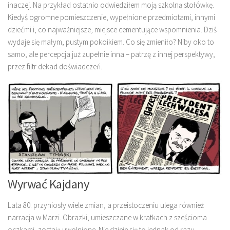
inaczej. Na przykład ostatnio odwiedziłem moją szkolną stołówkę.
Kiedyś ogromne pomieszczenie, wypełnione przedmiotami, innymi
dziećmi i, co najważniejsze, miejsce cementujące wspomnienia. Dziś
wydaje się małym, pustym pokoikiem. Co się zmieniło? Niby oko to
samo, ale percepcja już zupełnie inna – patrzę z innej perspektywy,
przez filtr dekad doświadczeń.
Wyrwać Kajdany
Lata 80. przyniosły wiele zmian, a przeistoczeniu ulega również
narracja w Marzi. Obrazki, umieszczane w kratkach z sześcioma
oczkami, zostają uwolnione. Nie dzieje się to jednak od razu.