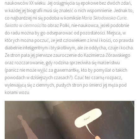
naukowców XX wieku. Jej osiągnięcia są epokowe bez dwóch zdań,
w każdej jej biografii musi się znaleźć o nich wspomnienie. Jednak to,
co najbardziej mi się podoba w komiksie
Maria Skłodowska-Curie.
Światło w ciemności
to obraz Polki, nie-naukowca, jeżeli podobnie
do radu można by go odseparować od pozostałości. Miejsca, w
których można poczuć, że jest człowiekiem z krwi i kości, co prawda
diabelnie inteligentnym i błyskotliwym, ale że oddycha, czuje i kocha.
Ze stron pała jej pierwsze zauroczenie do Kazimierza Żórawskiego
oraz rozczarowanie, gdy rodzina sprzeciwiła się małżeństwu
(panicz nie może wyjść za guwernantkę, kto by pomyślał o takich
powodach w dzisiejszych czasach?). Czuć też czarną rozpacz,
wylewającą się z ciemnych, pustych stron po śmierci jej męża pod
kołami wozu.