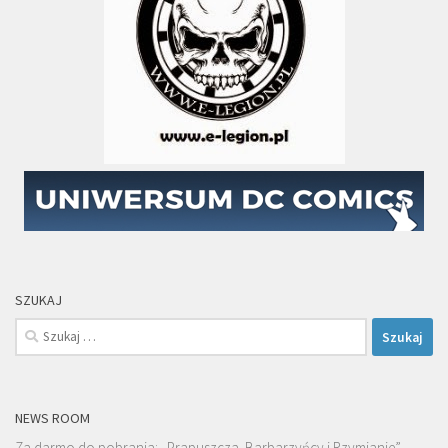
SZUKAJ
Szukaj:
NEWS ROOM
Za darmo do pobrania: „Prapuszcza. Barbarzyńcy i Rzymianie” –