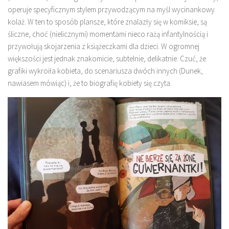
operuje specyficznym stylem przywodzącym na myśl wycinankowy
kolaż. W ten to sposób plansze, które znalazły się w komiksie, są
śliczne, choć (nielicznymi) momentami nieco rażą infantylnością i
przywołują skojarzenia z książeczkami dla dzieci. W ogromnej
większości jest jednak znakomicie, subtelnie, delikatnie. Czuć, że
grafiki wykroiła kobieta, do scenariusza dwóch innych (Dunek,
nawiasem mówiąc) i, że to biografię kobiety się czyta.