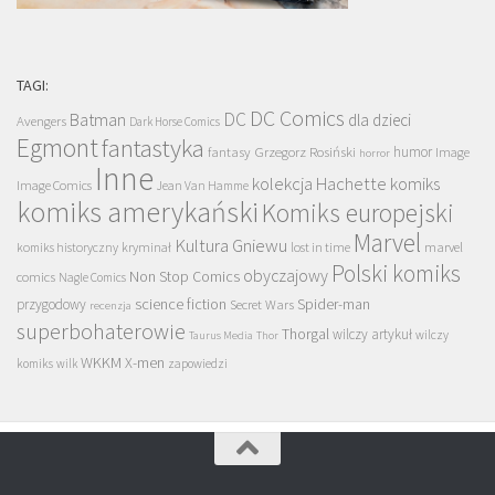
TAGI:
DC Comics
DC
Batman
dla dzieci
Avengers
Dark Horse Comics
Egmont
fantastyka
Grzegorz Rosiński
humor
fantasy
Image
horror
Inne
kolekcja Hachette
komiks
Image Comics
Jean Van Hamme
komiks amerykański
Komiks europejski
Marvel
Kultura Gniewu
komiks historyczny
kryminał
lost in time
marvel
Polski komiks
obyczajowy
Non Stop Comics
comics
Nagle Comics
science fiction
Spider-man
przygodowy
Secret Wars
recenzja
superbohaterowie
Thorgal
wilczy artykuł
wilczy
Taurus Media
Thor
WKKM
X-men
komiks
wilk
zapowiedzi