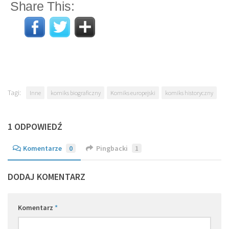
Share This:
Tagi:
Inne
komiks biograficzny
Komiks europejski
komiks historyczny
1 ODPOWIEDŹ
Komentarze
0
Pingbacki
1
DODAJ KOMENTARZ
Komentarz
*