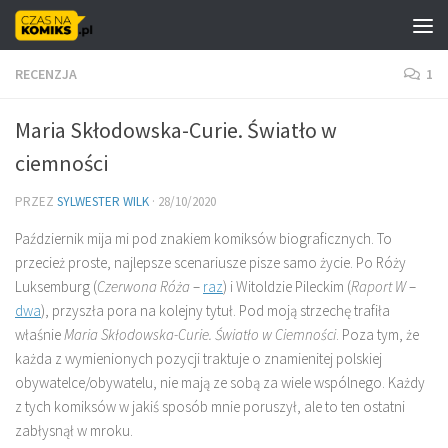
Skip to content
RECENZJA
1
Maria Skłodowska-Curie. Światło w
ciemności
PRZEZ
SYLWESTER WILK
·
28/10/2020
Październik mija mi pod znakiem komiksów biograficznych. To
przecież proste, najlepsze scenariusze pisze samo życie. Po Róży
Luksemburg (
Czerwona Róża
–
raz
) i Witoldzie Pileckim (
Raport W
–
dwa
), przyszła pora na kolejny tytuł. Pod moją strzechę trafiła
właśnie
Maria Skłodowska-Curie. Światło w Ciemności
. Poza tym, że
każda z wymienionych pozycji traktuje o znamienitej polskiej
obywatelce/obywatelu, nie mają ze sobą za wiele wspólnego. Każdy
z tych komiksów w jakiś sposób mnie poruszył, ale to ten ostatni
zabłysnął w mroku.