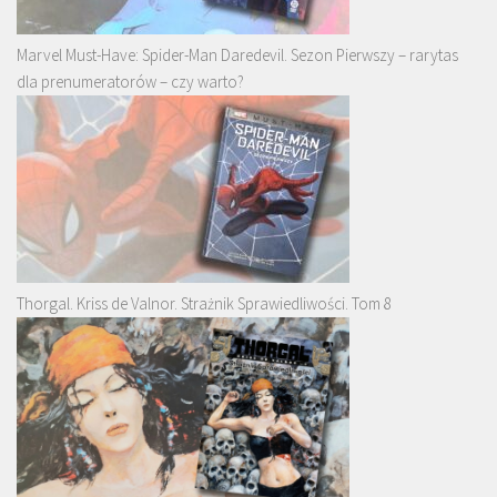
Marvel Must-Have: Spider-Man Daredevil. Sezon Pierwszy – rarytas
dla prenumeratorów – czy warto?
Thorgal. Kriss de Valnor. Strażnik Sprawiedliwości. Tom 8