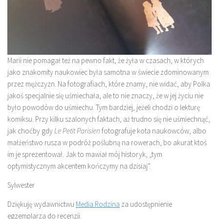
Marii nie pomagał też na pewno fakt, że żyła w czasach, w których
jako znakomity naukowiec była samotna w świecie zdominowanym
przez mężczyzn. Na fotografiach, które znamy, nie widać, aby Polka
jakoś specjalnie się uśmiechała, ale to nie znaczy, że w jej życiu nie
było powodów do uśmiechu. Tym bardziej, jeżeli chodzi o lekturę
komiksu. Przy kilku szalonych faktach, aż trudno się nie uśmiechnąć,
jak choćby gdy
Le Petit Parisien
fotografuje kota naukowców, albo
małżeństwo rusza w podróż poślubną na rowerach, bo akurat ktoś
im je sprezentował. Jak to mawiał mój historyk, „tym
optymistycznym akcentem kończymy na dzisiaj”.
Sylwester
Dziękuję wydawnictwu
Media Rodzina
za udostępnienie
egzemplarza do recenzji.