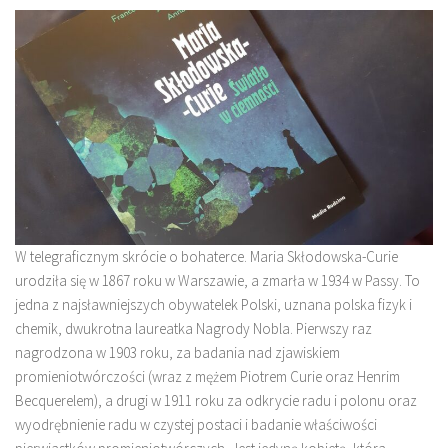
W telegraficznym skrócie o bohaterce. Maria Skłodowska-Curie
urodziła się w 1867 roku w Warszawie, a zmarła w 1934 w Passy. To
jedna z najsławniejszych obywatelek Polski, uznana polska fizyk i
chemik, dwukrotna laureatka Nagrody Nobla. Pierwszy raz
nagrodzona w 1903 roku, za badania nad zjawiskiem
promieniotwórczości (wraz z mężem Piotrem Curie oraz Henrim
Becquerelem), a drugi w 1911 roku za odkrycie radu i polonu oraz
wyodrębnienie radu w czystej postaci i badanie właściwości