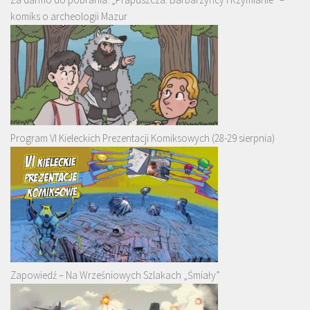
komiks o archeologii Mazur
Program VI Kieleckich Prezentacji Komiksowych (28-29 sierpnia)
Zapowiedź – Na Wrześniowych Szlakach „Śmiały”