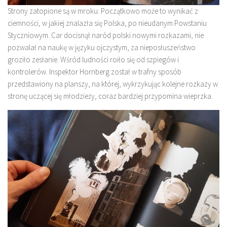
Strony zatopione są w mroku. Początkowo może to wynikać z
ciemności, w jakiej znalazła się Polska, po nieudanym Powstaniu
Styczniowym. Car docisnął naród polski nowymi rozkazami, nie
pozwalał na naukę w języku ojczystym, za nieposłuszeństwo
groziło zesłanie. Wśród ludności roiło się od szpiegów i
kontrolerów. Inspektor Hornberg został w trafny sposób
przedstawiony na planszy, na której, wykrzykując kolejne rozkazy w
stronę uczącej się młodzieży, coraz bardziej przypomina wieprzka.