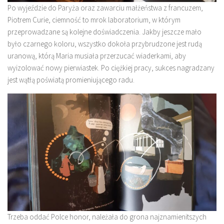
Po wyjeździe do Paryża oraz zawarciu małżeństwa z francuzem,
Piotrem Curie, ciemność to mrok laboratorium, w którym
przeprowadzane są kolejne doświadczenia. Jakby jeszcze mało
było czarnego koloru, wszystko dokoła przybrudzone jest rudą
uranową, którą Maria musiała przerzucać wiaderkami, aby
wyizolować nowy pierwiastek. Po ciężkiej pracy, sukces nagradzany
jest wątłą poświatą promieniującego radu.
Trzeba oddać Polce honor, należała do grona najznamienitszych