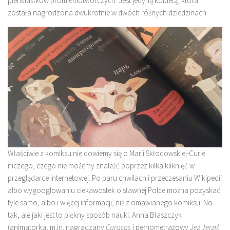
pierwiastków promieniotwórczych. Jest jedyną kobietą, która
została nagrodzona dwukrotnie w dwóch różnych dziedzinach.
Właściwie z komiksu nie dowiemy się o Marii Skłodowskiej-Curie
niczego, czego nie możemy znaleźć poprzez kilka kliknięć w
przeglądarce internetowej. Po paru chwilach i przeczesaniu Wikipedii
albo wygooglowaniu ciekawostek o sławnej Polce można pozyskać
tyle samo, albo i więcej informacji, niż z omawianego komiksu. No
tak, ale jaki jest to piękny sposób nauki. Anna Błaszczyk
(animatorka, m.in. nagradzany
Caracas
i pełnometrażowy
Jeż Jerzy
)