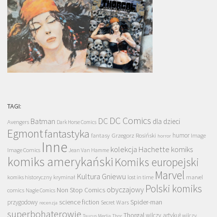
TAGI:
DC Comics
DC
Batman
dla dzieci
Avengers
Dark Horse Comics
Egmont
fantastyka
Grzegorz Rosiński
humor
fantasy
Image
horror
Inne
kolekcja Hachette
komiks
Image Comics
Jean Van Hamme
komiks amerykański
Komiks europejski
Marvel
Kultura Gniewu
komiks historyczny
kryminał
lost in time
marvel
Polski komiks
obyczajowy
Non Stop Comics
comics
Nagle Comics
science fiction
Spider-man
przygodowy
Secret Wars
recenzja
superbohaterowie
Thorgal
wilczy artykuł
wilczy
Taurus Media
Thor