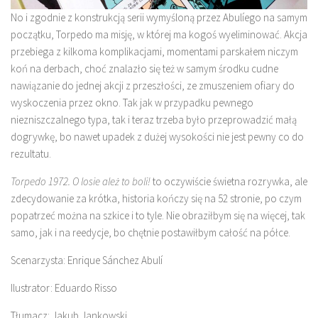
No i zgodnie z konstrukcją serii wymyśloną przez Abulíego na samym
początku, Torpedo ma misję, w której ma kogoś wyeliminować. Akcja
przebiega z kilkoma komplikacjami, momentami parskałem niczym
koń na derbach, choć znalazło się też w samym środku cudne
nawiązanie do jednej akcji z przeszłości, ze zmuszeniem ofiary do
wyskoczenia przez okno. Tak jak w przypadku pewnego
niezniszczalnego typa, tak i teraz trzeba było przeprowadzić małą
dogrywkę, bo nawet upadek z dużej wysokości nie jest pewny co do
rezultatu.
Torpedo 1972. O losie ależ to boli!
to oczywiście świetna rozrywka, ale
zdecydowanie za krótka, historia kończy się na 52 stronie, po czym
popatrzeć można na szkice i to tyle. Nie obraziłbym się na więcej, tak
samo, jak i na reedycje, bo chętnie postawiłbym całość na półce.
Scenarzysta: Enrique Sánchez Abulí
Ilustrator: Eduardo Risso
Tłumacz: Jakub Jankowski