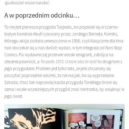
spustoszeń może narobić.
A w poprzednim odcinku…
To nie jest pierwsza przygoda Torpedo, bo pojawiał się w czarno-
białym komiksie Abulí rysowany przez Jordiego Berneta. Komiks,
którego akcja została umieszczona w 1936, czyli klasycznie dla kina
noir doczekał się u nas dwóch wydań, w tym integrala od Non Stop
Comics. Po wydawniczej przerwie włoski emigrant, zabójca na
zlecenie powrócił, a
Torpedo 1972. O losie ależ to boli!
to drugi tom z
jego przygodami. Problem jest tylko taki, że jeśli chciałoby się
poczytać poprzednie odcinki, to nie ma jak, bo są wyprzedane.
Szkoda, choć tak naprawdę każda przygoda Torelliego broni się
sama i wcale wcześniejszych przygód znać nie trzeba, by wsiąknąć w
jego świat.