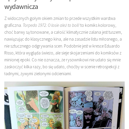
wydawnicza
Z widocznych gołym okiem zmian to przede wszystkim warstwa
graficzna.
Torpedo 1972. O losie ależ to boli!
to komiks kolorowy,
choć barwy są tonowane, a całość klimatycznie zalana jest tuszem,
nawiązując do klasycznego kina, ale na zasadzie listu miłosnego, a
nie sztucznego odgrywania scen. Podobnie jest w kresce Eduardo
Risso, która wygląda świeżo, ale sieje skojarzeniami do komiksów z
minionej epoki. Co nie oznacza, że rysownikowi nie udało się mnie
zaskoczyć kilka razy, bo się udało, choćby w scenie retrospekcji z
ładnymi, żywymi zielonymi odcieniami.