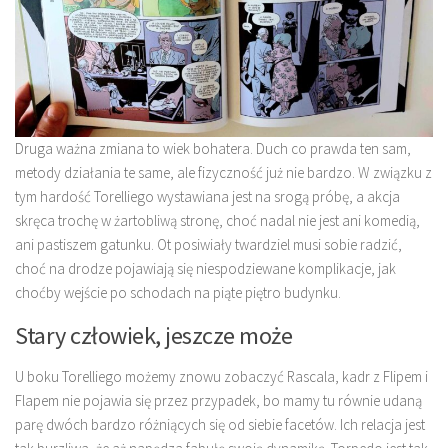
Druga ważna zmiana to wiek bohatera. Duch co prawda ten sam,
metody działania te same, ale fizyczność już nie bardzo. W związku z
tym hardość Torelliego wystawiana jest na srogą próbę, a akcja
skręca trochę w żartobliwą stronę, choć nadal nie jest ani komedią,
ani pastiszem gatunku. Ot posiwiały twardziel musi sobie radzić,
choć na drodze pojawiają się niespodziewane komplikacje, jak
choćby wejście po schodach na piąte piętro budynku.
Stary człowiek, jeszcze może
U boku Torelliego możemy znowu zobaczyć Rascala, kadr z Flipem i
Flapem nie pojawia się przez przypadek, bo mamy tu równie udaną
parę dwóch bardzo różniących się od siebie facetów. Ich relacja jest