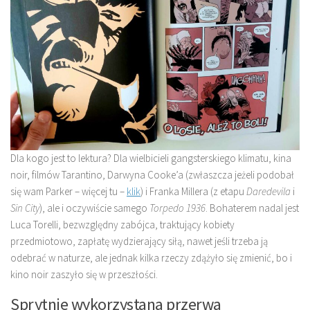
Dla kogo jest to lektura? Dla wielbicieli gangsterskiego klimatu, kina
noir, filmów Tarantino, Darwyna Cooke’a (zwłaszcza jeżeli podobał
się wam Parker – więcej tu –
klik
) i Franka Millera (z etapu
Daredevila
i
Sin City
), ale i oczywiście samego
Torpedo 1936
. Bohaterem nadal jest
Luca Torelli, bezwzględny zabójca, traktujący kobiety
przedmiotowo, zapłatę wydzierający siłą, nawet jeśli trzeba ją
odebrać w naturze, ale jednak kilka rzeczy zdążyło się zmienić, bo i
kino noir zaszyło się w przeszłości.
Sprytnie wykorzystana przerwa