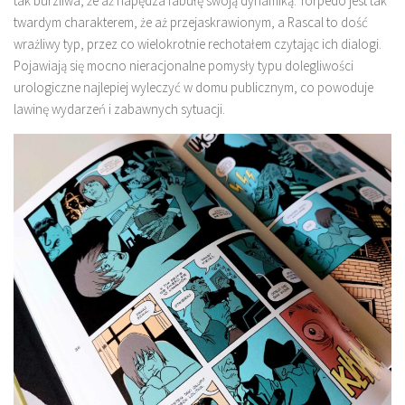
tak burzliwa, że aż napędza fabułę swoją dynamiką. Torpedo jest tak
twardym charakterem, że aż przejaskrawionym, a Rascal to dość
wrażliwy typ, przez co wielokrotnie rechotałem czytając ich dialogi.
Pojawiają się mocno nieracjonalne pomysły typu dolegliwości
urologiczne najlepiej wyleczyć w domu publicznym, co powoduje
lawinę wydarzeń i zabawnych sytuacji.