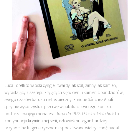
Luca Torelli to włoski cyngiel, twardy jak stal, zimny jak kamień,
wyrastający z szeregu kryjących się w cieniu kamienic bandziorów,
swego czasów bardzo niebezpieczny. Enrique Sánchez Abulí
sprytnie wykorzystuje przerwę w publikacji swojego komiksu i
postarza swojego bohatera.
Torpedo 1972. O losie ależ to boli!
to
kontynuacja kryminalnej serii, człowiek huragan bardziej
przypomina tu geriatryczne niespodziewane wiatry, choć nadal