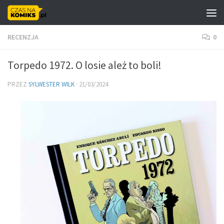
Skip to content
RECENZJA
0
Torpedo 1972. O losie ależ to boli!
PRZEZ
SYLWESTER WILK
·
21/03/2024