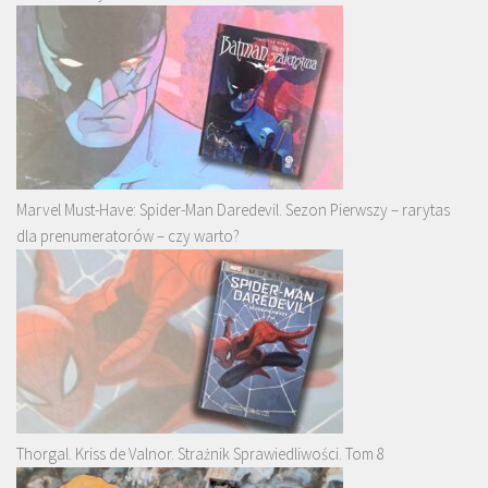
Marvel Must-Have: Spider-Man Daredevil. Sezon Pierwszy – rarytas
dla prenumeratorów – czy warto?
Thorgal. Kriss de Valnor. Strażnik Sprawiedliwości. Tom 8