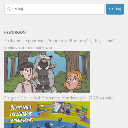
Szukaj:
NEWS ROOM
Za darmo do pobrania: „Prapuszcza. Barbarzyńcy i Rzymianie” –
komiks o archeologii Mazur
Program VI Kieleckich Prezentacji Komiksowych (28-29 sierpnia)