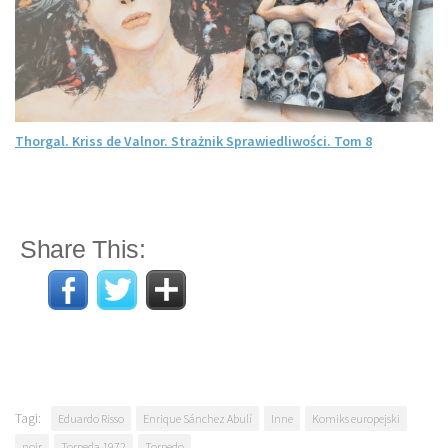
Thorgal. Kriss de Valnor. Strażnik Sprawiedliwości. Tom 8
Share This:
Tagi:
Eduardo Risso
Enrique Sánchez Abulí
Inne
Komiks europejski
noir
Torpeda 1972
Torpedo