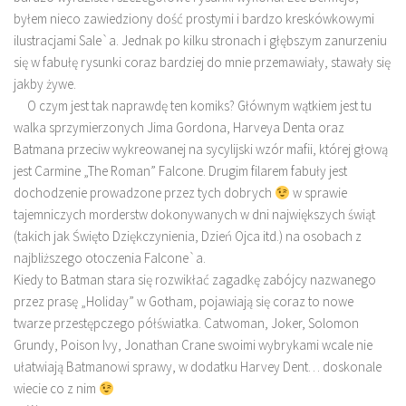
byłem nieco zawiedziony dość prostymi i bardzo kreskówkowymi
ilustracjami Sale`a. Jednak po kilku stronach i głębszym zanurzeniu
się w fabułę rysunki coraz bardziej do mnie przemawiały, stawały się
jakby żywe.
O czym jest tak naprawdę ten komiks? Głównym wątkiem jest tu
walka sprzymierzonych Jima Gordona, Harveya Denta oraz
Batmana przeciw wykreowanej na sycylijski wzór mafii, której głową
jest Carmine „The Roman” Falcone. Drugim filarem fabuły jest
dochodzenie prowadzone przez tych dobrych
w sprawie
tajemniczych morderstw dokonywanych w dni największych świąt
(takich jak Święto Dziękczynienia, Dzień Ojca itd.) na osobach z
najbliższego otoczenia Falcone`a.
Kiedy to Batman stara się rozwikłać zagadkę zabójcy nazwanego
przez prasę „Holiday” w Gotham, pojawiają się coraz to nowe
twarze przestępczego półświatka. Catwoman, Joker, Solomon
Grundy, Poison Ivy, Jonathan Crane swoimi wybrykami wcale nie
ułatwiają Batmanowi sprawy, w dodatku Harvey Dent… doskonale
wiecie co z nim