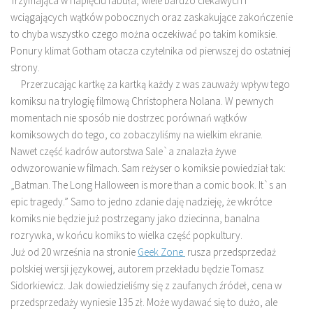
Trzymająca w napięciu fabuła, wiele bardzo ciekawych i
wciągających wątków pobocznych oraz zaskakujące zakończenie
to chyba wszystko czego można oczekiwać po takim komiksie.
Ponury klimat Gotham otacza czytelnika od pierwszej do ostatniej
strony.
Przerzucając kartkę za kartką każdy z was zauważy wpływ tego
komiksu na trylogię filmową Christophera Nolana. W pewnych
momentach nie sposób nie dostrzec porównań wątków
komiksowych do tego, co zobaczyliśmy na wielkim ekranie.
Nawet część kadrów autorstwa Sale`a znalazła żywe
odwzorowanie w filmach. Sam reżyser o komiksie powiedział tak:
„Batman. The Long Halloween is more than a comic book. It`s an
epic tragedy.” Samo to jedno zdanie daję nadzieję, że wkrótce
komiks nie będzie już postrzegany jako dziecinna, banalna
rozrywka, w końcu komiks to wielka część popkultury.
Już od 20 września na stronie
Geek Zone
rusza przedsprzedaż
polskiej wersji językowej, autorem przekładu będzie Tomasz
Sidorkiewicz. Jak dowiedzieliśmy się z zaufanych źródeł, cena w
przedsprzedaży wyniesie 135 zł. Może wydawać się to dużo, ale