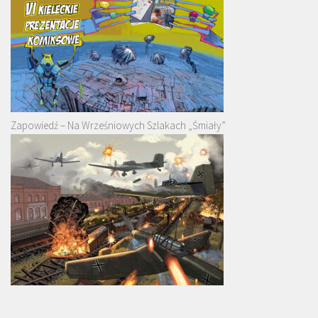
Zapowiedź – Na Wrześniowych Szlakach „Śmiały”