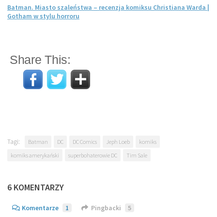
Batman. Miasto szaleństwa – recenzja komiksu Christiana Warda |
Gotham w stylu horroru
Share This:
Tagi:
Batman
DC
DC Comics
Jeph Loeb
komiks
komiks amerykański
superbohaterowie DC
Tim Sale
6 KOMENTARZY
Komentarze
1
Pingbacki
5