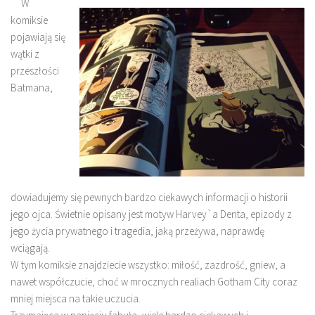
W
komiksie
pojawiają się
wątki z
przeszłości
Batmana,
dowiadujemy się pewnych bardzo ciekawych informacji o historii
jego ojca. Świetnie opisany jest motyw Harvey`a Denta, epizody z
jego życia prywatnego i tragedia, jaką przeżywa, naprawdę
wciągają.
W tym komiksie znajdziecie wszystko: miłość, zazdrość, gniew, a
nawet współczucie, choć w mrocznych realiach Gotham City coraz
mniej miejsca na takie uczucia.