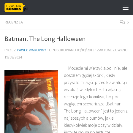
Skip to content
RECENZJA
6
Batman. The Long Halloween
PRZEZ
PAWEŁ WAROWNY
· OPUBLIKOWANO
09/09/2013
· ZAKTUALIZOWANO
19/08/2024
Możecie mi wierzyć albo i nie, ale
dostałem gęsiej skórki, kiedy
przyszło mi siąść przed klawiaturą i
wstukać w edytor tekstu własną
recenzje tego komiksu, bo pod
względem scenariusza „Batman.
The Long Halloween” jest to jeden z
najlepszych albumów, jakie
kiedykolwiek moje oczy widziały.
Piszę te słowa po lekturze