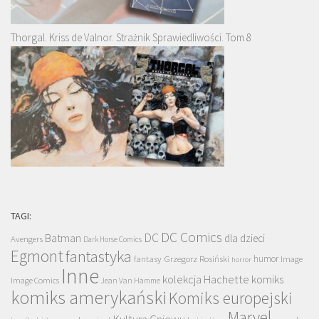
Thorgal. Kriss de Valnor. Strażnik Sprawiedliwości. Tom 8
TAGI:
DC Comics
DC
Batman
dla dzieci
Avengers
Dark Horse Comics
Egmont
fantastyka
Grzegorz Rosiński
humor
fantasy
Image
horror
Inne
kolekcja Hachette
komiks
Image Comics
Jean Van Hamme
komiks amerykański
Komiks europejski
Marvel