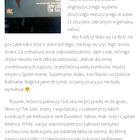
anglojęzycznego wydania
zbiorczego mieszczącego w sobie
13 zeszytów zebranych w genialną
całość.
Aby tradycji stało się za dość na
początek kilka słów o autorach tego, nie boję się użyć tego słowa,
dzieła. Za scenariusz wziął odpowiedzialność Jeph Loeb, którego
chyba nikomu nie trzeba przedstawiać. Jednak dla mniej
zorientowanych napiszę, że jest twórcą wielu komiksów, między
innymi o Spider-manie, Supermanie, Hulku, Iron Manie i oczywiście
Batmanie. Nagród jakie otrzymał za swoją pracę już nie będę
wymieniał
Rysunki, które na pierwszy rzut oka nie przypadły mi do gustu,
stworzył Tim Sale, znany z współpracy z Loebem przy takich
komiksach jak limitowane serie Daredevil: Yellow, Hulk: Grey i Captain
America: White. Jak już wspomniałem początkowo nie byłem
zachwycony ilustracjami, po ostatniej lekturze Jokera, do której
bardzo wyraziste i szczegółowe rysunki wykonał Lee Bermejo,