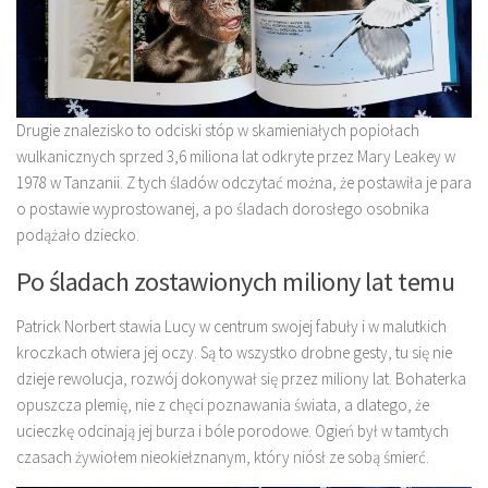
Drugie znalezisko to odciski stóp w skamieniałych popiołach
wulkanicznych sprzed 3,6 miliona lat odkryte przez Mary Leakey w
1978 w Tanzanii. Z tych śladów odczytać można, że postawiła je para
o postawie wyprostowanej, a po śladach dorosłego osobnika
podążało dziecko.
Po śladach zostawionych miliony lat temu
Patrick Norbert stawia Lucy w centrum swojej fabuły i w malutkich
kroczkach otwiera jej oczy. Są to wszystko drobne gesty, tu się nie
dzieje rewolucja, rozwój dokonywał się przez miliony lat. Bohaterka
opuszcza plemię, nie z chęci poznawania świata, a dlatego, że
ucieczkę odcinają jej burza i bóle porodowe. Ogień był w tamtych
czasach żywiołem nieokiełznanym, który niósł ze sobą śmierć.