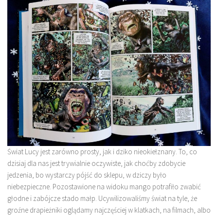
Świat Lucy jest zarówno prosty, jak i dziko nieokiełznany. To, co
dzisiaj dla nas jest trywialnie oczywiste, jak choćby zdobycie
jedzenia, bo wystarczy pójść do sklepu, w dziczy było
niebezpieczne. Pozostawione na widoku mango potrafiło zwabić
głodne i zabójcze stado małp. Ucywilizowaliśmy świat na tyle, że
groźne drapieżniki oglądamy najczęściej w klatkach, na filmach, albo