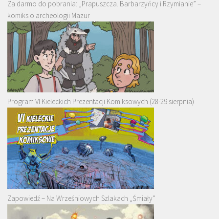
Za darmo do pobrania: „Prapuszcza. Barbarzyńcy i Rzymianie” –
komiks o archeologii Mazur
Program VI Kieleckich Prezentacji Komiksowych (28-29 sierpnia)
Zapowiedź – Na Wrześniowych Szlakach „Śmiały”