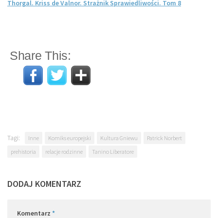
Thorgal. Kriss de Valnor. Strażnik Sprawiedliwości. Tom 8
Share This:
Tagi:
Inne
Komiks europejski
Kultura Gniewu
Patrick Norbert
prehistoria
relacje rodzinne
Tanino Liberatore
DODAJ KOMENTARZ
Komentarz
*