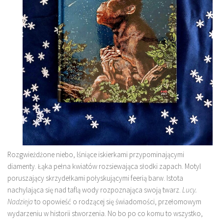
Rozgwieżdżone niebo, lśniące iskierkami przypominającymi
diamenty. Łąka pełna kwiatów rozsiewająca słodki zapach. Motyl
poruszający skrzydełkami połyskującymi feerią barw. Istota
nachylająca się nad taflą wody rozpoznająca swoją twarz.
Lucy.
Nadzieja
to opowieść o rodzącej się świadomości, przełomowym
wydarzeniu w historii stworzenia. No bo po co komu to wszystko,