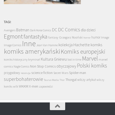
TAGI:
DC Comics
DC
Batman
dla dzieci
Avengers
Dark Horse Comics
Egmont
fantastyka
Grzegorz Rosiński
humor
fantasy
Image
horror
Inne
kolekcja Hachette
komiks
Image Comics
Jean Van Hamme
komiks amerykański
Komiks europejski
Marvel
Kultura Gniewu
komiks historyczny
kryminał
lost in time
marvel
Polski komiks
obyczajowy
Non Stop Comics
comics
Nagle Comics
science fiction
Spider-man
przygodowy
Secret Wars
recenzja
superbohaterowie
Thorgal
wilczy artykuł
wilczy
Taurus Media
Thor
WKKM
X-men
komiks
wilk
zapowiedzi