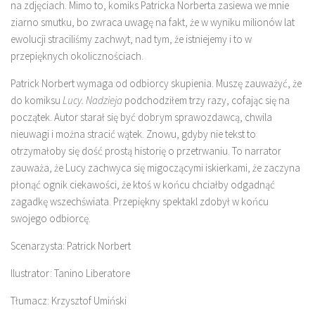
na zdjęciach. Mimo to, komiks Patricka Norberta zasiewa we mnie
ziarno smutku, bo zwraca uwagę na fakt, że w wyniku milionów lat
ewolucji straciliśmy zachwyt, nad tym, że istniejemy i to w
przepięknych okolicznościach.
Patrick Norbert wymaga od odbiorcy skupienia. Muszę zauważyć, że
do komiksu
Lucy. Nadzieja
podchodziłem trzy razy, cofając się na
początek. Autor starał się być dobrym sprawozdawcą, chwila
nieuwagi i można stracić wątek. Znowu, gdyby nie tekst to
otrzymałoby się dość prostą historię o przetrwaniu. To narrator
zauważa, że Lucy zachwyca się migoczącymi iskierkami, że zaczyna
płonąć ognik ciekawości, że ktoś w końcu chciałby odgadnąć
zagadkę wszechświata. Przepiękny spektakl zdobył w końcu
swojego odbiorcę.
Scenarzysta: Patrick Norbert
Ilustrator: Tanino Liberatore
Tłumacz: Krzysztof Umiński