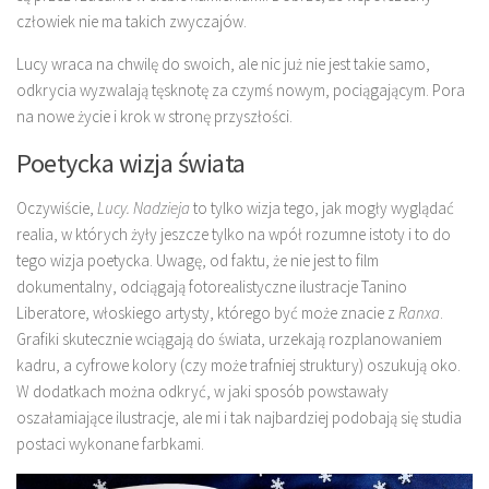
człowiek nie ma takich zwyczajów.
Lucy wraca na chwilę do swoich, ale nic już nie jest takie samo,
odkrycia wyzwalają tęsknotę za czymś nowym, pociągającym. Pora
na nowe życie i krok w stronę przyszłości.
Poetycka wizja świata
Oczywiście,
Lucy. Nadzieja
to tylko wizja tego, jak mogły wyglądać
realia, w których żyły jeszcze tylko na wpół rozumne istoty i to do
tego wizja poetycka. Uwagę, od faktu, że nie jest to film
dokumentalny, odciągają fotorealistyczne ilustracje Tanino
Liberatore, włoskiego artysty, którego być może znacie z
Ranxa
.
Grafiki skutecznie wciągają do świata, urzekają rozplanowaniem
kadru, a cyfrowe kolory (czy może trafniej struktury) oszukują oko.
W dodatkach można odkryć, w jaki sposób powstawały
oszałamiające ilustracje, ale mi i tak najbardziej podobają się studia
postaci wykonane farbkami.