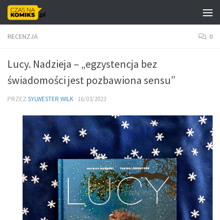
Skip to content
RECENZJA
0
Lucy. Nadzieja – „egzystencja bez
świadomości jest pozbawiona sensu”
PRZEZ
SYLWESTER WILK
·
16/03/2023