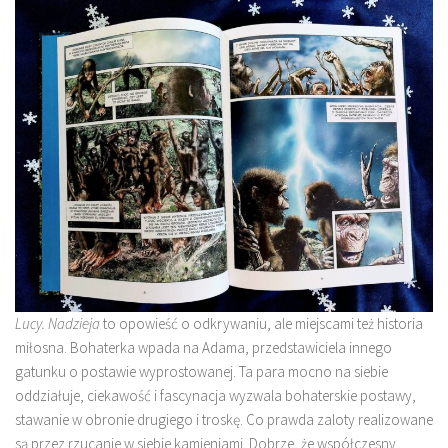
Lucy. Nadzieja
to opowieść o odkrywaniu, ale miejscami też historia
miłosna. Bohaterka wpada na Adama, przedstawiciela innego
gatunku o postawie wyprostowanej. Ta para mocno na siebie
oddziałuje, ciekawość i fascynacja wyzwala bohaterskie postawy,
stawanie w obronie drugiego i troskę. Co prawda zaloty realizowane
są przez rzucanie w siebie kamieniami. Dobrze, że współczesny