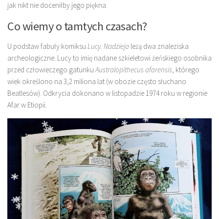
jak nikt nie doceniłby jego piękna.
Co wiemy o tamtych czasach?
U podstaw fabuły komiksu
Lucy. Nadzieja
leżą dwa znaleziska
archeologiczne. Lucy to imię nadane szkieletowi żeńskiego osobnika
przed człowieczego gatunku
Australopithecus afarensis
, którego
wiek określono na 3,2 miliona lat (w obozie często słuchano
Beatlesów). Odkrycia dokonano w listopadzie 1974 roku w regionie
Afar w Etiopii.