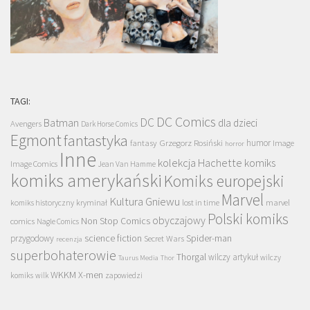
TAGI:
DC Comics
DC
Batman
dla dzieci
Avengers
Dark Horse Comics
Egmont
fantastyka
Grzegorz Rosiński
humor
fantasy
Image
horror
Inne
kolekcja Hachette
komiks
Image Comics
Jean Van Hamme
komiks amerykański
Komiks europejski
Marvel
Kultura Gniewu
komiks historyczny
kryminał
lost in time
marvel
Polski komiks
obyczajowy
Non Stop Comics
comics
Nagle Comics
science fiction
Spider-man
przygodowy
Secret Wars
recenzja
superbohaterowie
Thorgal
wilczy artykuł
wilczy
Taurus Media
Thor
WKKM
X-men
komiks
wilk
zapowiedzi