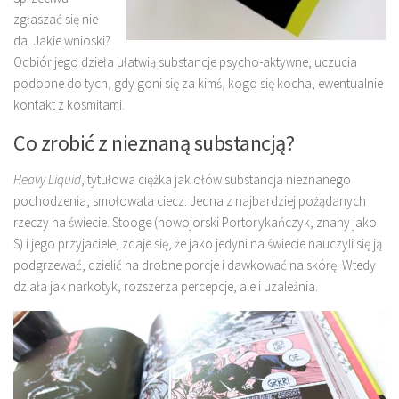
zgłaszać się nie
da. Jakie wnioski?
Odbiór jego dzieła ułatwią substancje psycho-aktywne, uczucia
podobne do tych, gdy goni się za kimś, kogo się kocha, ewentualnie
kontakt z kosmitami.
Co zrobić z nieznaną substancją?
Heavy Liquid
, tytułowa ciężka jak ołów substancja nieznanego
pochodzenia, smołowata ciecz. Jedna z najbardziej pożądanych
rzeczy na świecie. Stooge (nowojorski Portorykańczyk, znany jako
S) i jego przyjaciele, zdaje się, że jako jedyni na świecie nauczyli się ją
podgrzewać, dzielić na drobne porcje i dawkować na skórę. Wtedy
działa jak narkotyk, rozszerza percepcje, ale i uzależnia.