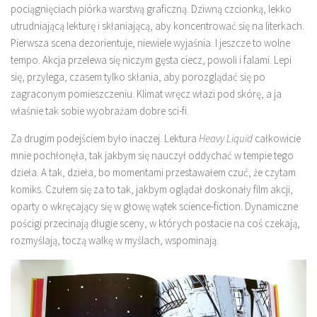
pociągnięciach piórka warstwą graficzną. Dziwną czcionką, lekko
utrudniającą lekturę i skłaniającą, aby koncentrować się na literkach.
Pierwsza scena dezorientuje, niewiele wyjaśnia. I jeszcze to wolne
tempo. Akcja przelewa się niczym gęsta ciecz, powoli i falami. Lepi
się, przylega, czasem tylko skłania, aby porozglądać się po
zagraconym pomieszczeniu. Klimat wręcz włazi pod skórę, a ja
właśnie tak sobie wyobrażam dobre sci-fi.
Za drugim podejściem było inaczej. Lektura
Heavy Liquid
całkowicie
mnie pochłonęła, tak jakbym się nauczył oddychać w tempie tego
dzieła. A tak, dzieła, bo momentami przestawałem czuć, że czytam
komiks. Czułem się za to tak, jakbym oglądał doskonały film akcji,
oparty o wkręcający się w głowę wątek science-fiction. Dynamiczne
pościgi przecinają długie sceny, w których postacie na coś czekają,
rozmyślają, toczą walkę w myślach, wspominają.