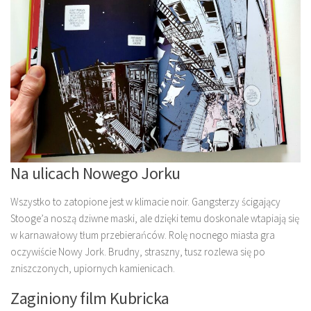
Na ulicach Nowego Jorku
Wszystko to zatopione jest w klimacie noir. Gangsterzy ścigający
Stooge’a noszą dziwne maski, ale dzięki temu doskonale wtapiają się
w karnawałowy tłum przebierańców. Rolę nocnego miasta gra
oczywiście Nowy Jork. Brudny, straszny, tusz rozlewa się po
zniszczonych, upiornych kamienicach.
Zaginiony film Kubricka