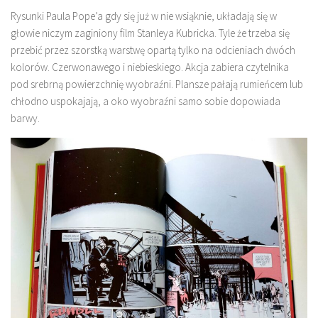
Rysunki Paula Pope’a gdy się już w nie wsiąknie, układają się w
głowie niczym zaginiony film Stanleya Kubricka. Tyle że trzeba się
przebić przez szorstką warstwę opartą tylko na odcieniach dwóch
kolorów. Czerwonawego i niebieskiego. Akcja zabiera czytelnika
pod srebrną powierzchnię wyobraźni. Plansze pałają rumieńcem lub
chłodno uspokajają, a oko wyobraźni samo sobie dopowiada
barwy.