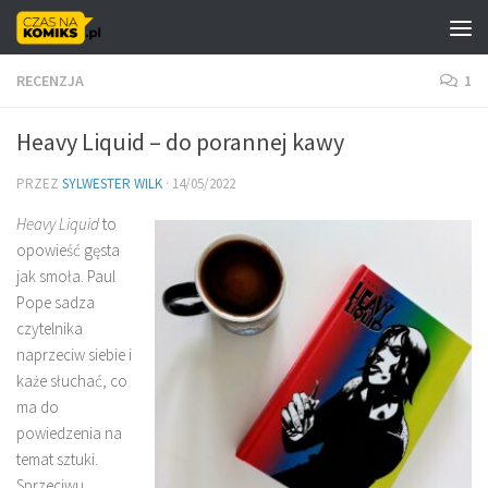
Skip to content
RECENZJA
1
Heavy Liquid – do porannej kawy
PRZEZ
SYLWESTER WILK
·
14/05/2022
Heavy Liquid
to
opowieść gęsta
jak smoła. Paul
Pope sadza
czytelnika
naprzeciw siebie i
każe słuchać, co
ma do
powiedzenia na
temat sztuki.
Sprzeciwu