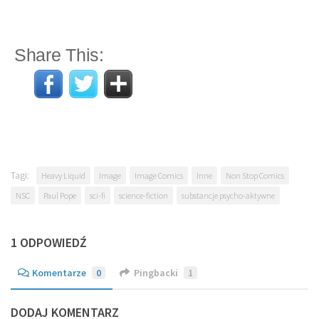
Share This:
Tagi:
Heavy Liquid
Image
Image Comics
Inne
Non Stop Comics
NSC
Paul Pope
sci-fi
science-fiction
substancje psycho-aktywne
1 ODPOWIEDŹ
Komentarze
0
Pingbacki
1
DODAJ KOMENTARZ