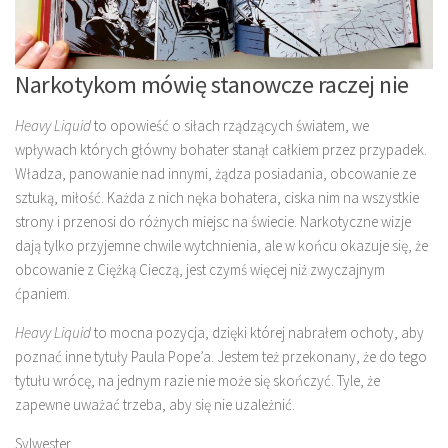
Narkotykom mówię stanowcze raczej nie
Heavy Liquid
to opowieść o siłach rządzących światem, we
wpływach których główny bohater stanął całkiem przez przypadek.
Władza, panowanie nad innymi, żądza posiadania, obcowanie ze
sztuką, miłość. Każda z nich nęka bohatera, ciska nim na wszystkie
strony i przenosi do różnych miejsc na świecie. Narkotyczne wizje
dają tylko przyjemne chwile wytchnienia, ale w końcu okazuje się, że
obcowanie z Ciężką Cieczą, jest czymś więcej niż zwyczajnym
ćpaniem.
Heavy Liquid
to mocna pozycja, dzięki której nabrałem ochoty, aby
poznać inne tytuły Paula Pope’a. Jestem też przekonany, że do tego
tytułu wrócę, na jednym razie nie może się skończyć. Tyle, że
zapewne uważać trzeba, aby się nie uzależnić.
Sylwester