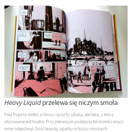
Heavy Liquid
przelewa się niczym smoła
Paul Pope to mistrz a
Heavy Liquid
to sztuka, ale taka, z którą
obcowanie jest trudne. Przy pierwszym podejściu ten komiks wręcz
mnie odepchnął. Dość twardą, opartą na tuszu i mocnych