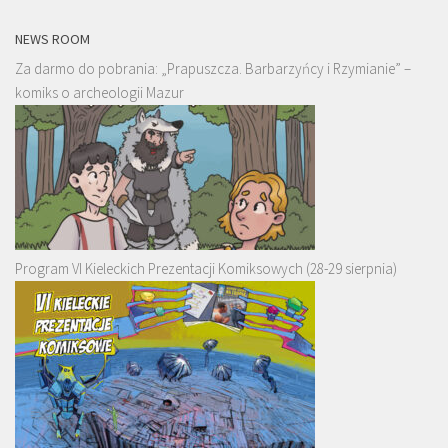
NEWS ROOM
Za darmo do pobrania: „Prapuszcza. Barbarzyńcy i Rzymianie” –
komiks o archeologii Mazur
Program VI Kieleckich Prezentacji Komiksowych (28-29 sierpnia)