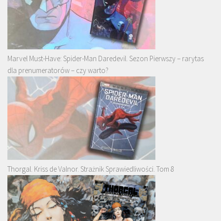
Marvel Must-Have: Spider-Man Daredevil. Sezon Pierwszy – rarytas
dla prenumeratorów – czy warto?
Thorgal. Kriss de Valnor. Strażnik Sprawiedliwości. Tom 8