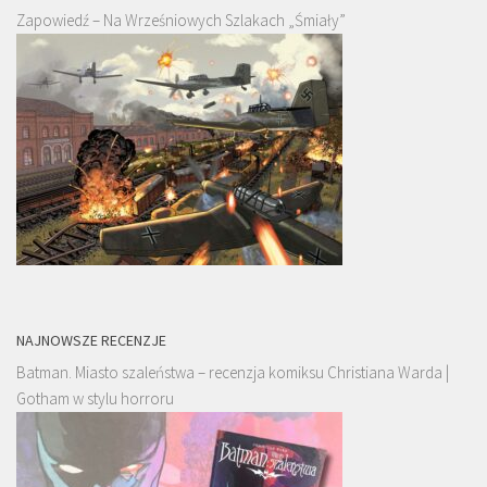
Zapowiedź – Na Wrześniowych Szlakach „Śmiały”
NAJNOWSZE RECENZJE
Batman. Miasto szaleństwa – recenzja komiksu Christiana Warda |
Gotham w stylu horroru