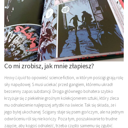
Co mi zrobisz, jak mnie złapiesz?
Heavy Liquid
to opowieść science-fiction, w którym pościgi grają rolę
siły napędowej. S musi uciekać przed gangiem, któremu ukradł
bezcenny zapas substancji. Droga głównego bohatera szybko
krzyżuje się z piekielnie groźnym kolekcjonerem sztuki, który zleca
mu odnalezienie najlepszej artystki na świecie. Tak się składa, że i
jego byłej ukochanej. Ścigany staje się psem gończym, ale na jednym
odwróceniu ról się nie kończy. Poza tym, poszukiwanie to trudne
zajęcie, aby kogoś odnaleźć, trzeba często samemu się zgubić.