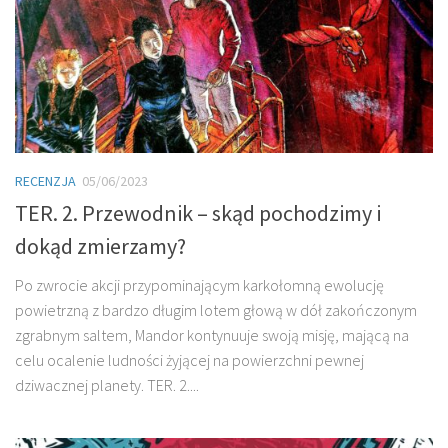
RECENZJA
05/06/2023
TER. 2. Przewodnik – skąd pochodzimy i
dokąd zmierzamy?
Po zwrocie akcji przypominającym karkołomną ewolucję
powietrzną z bardzo długim lotem głową w dół zakończonym
zgrabnym saltem, Mandor kontynuuje swoją misję, mającą na
celu ocalenie ludności żyjącej na powierzchni pewnej
dziwacznej planety. TER. 2....