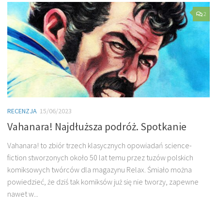
2
RECENZJA
15/06/2023
Vahanara! Najdłuższa podróż. Spotkanie
Vahanara! to zbiór trzech klasycznych opowiadań science-
fiction stworzonych około 50 lat temu przez tuzów polskich
komiksowych twórców dla magazynu Relax. Śmiało można
powiedzieć, że dziś tak komiksów już się nie tworzy, zapewne
nawet w...