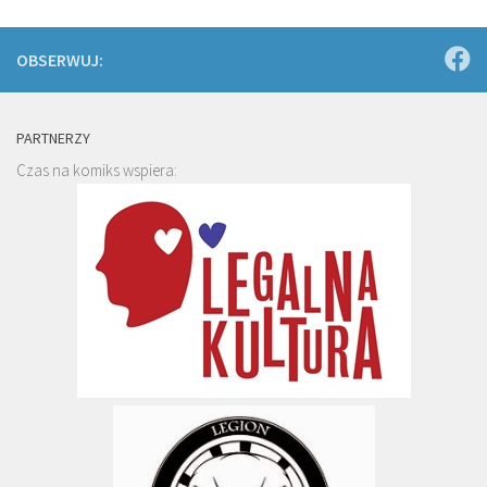
OBSERWUJ:
PARTNERZY
Czas na komiks wspiera: