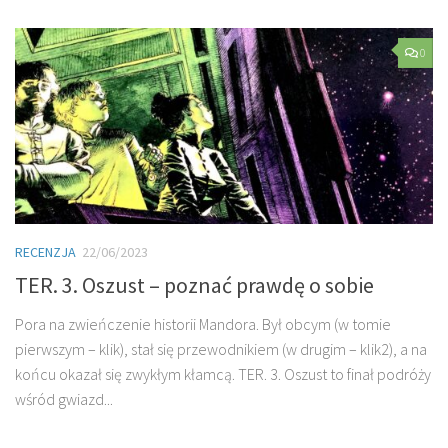
0
RECENZJA
22/06/2023
TER. 3. Oszust – poznać prawdę o sobie
Pora na zwieńczenie historii Mandora. Był obcym (w tomie
pierwszym – klik), stał się przewodnikiem (w drugim – klik2), a na
końcu okazał się zwykłym kłamcą. TER. 3. Oszust to finał podróży
wśród gwiazd...