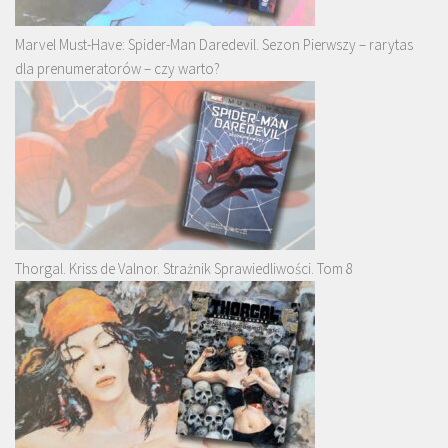
Marvel Must-Have: Spider-Man Daredevil. Sezon Pierwszy – rarytas
dla prenumeratorów – czy warto?
Thorgal. Kriss de Valnor. Strażnik Sprawiedliwości. Tom 8