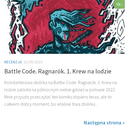
1
RECENZJA
31/05/2023
Battle Code. Ragnarök. 1. Krew na lodzie
Kickstarterowa zbiórka na Battle Code. Ragnarök. 1. Krew na
lodzie zalśniła na północnym niebie gdzieś w połowie 2022.
Mnie przyszło przeczytać ten komiks dopiero teraz, ale to
całkiem dobry moment, bo właśnie trwa zbiórka...
Następna strona »