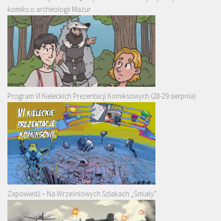
komiks o archeologii Mazur
Program VI Kieleckich Prezentacji Komiksowych (28-29 sierpnia)
Zapowiedź – Na Wrześniowych Szlakach „Śmiały”