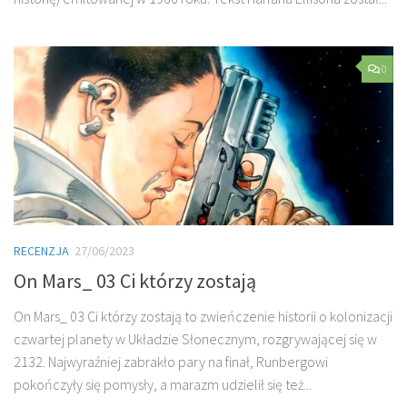
0
RECENZJA
27/06/2023
On Mars_ 03 Ci którzy zostają
On Mars_ 03 Ci którzy zostają to zwieńczenie historii o kolonizacji
czwartej planety w Układzie Słonecznym, rozgrywającej się w
2132. Najwyraźniej zabrakło pary na finał, Runbergowi
pokończyły się pomysły, a marazm udzielił się też...