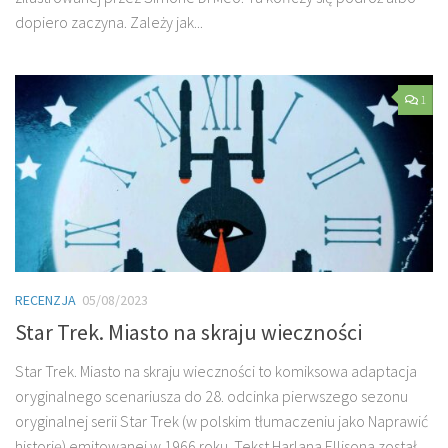
dopiero zaczyna. Zależy jak...
1
RECENZJA
05/08/2023
Star Trek. Miasto na skraju wieczności
Star Trek. Miasto na skraju wieczności to komiksowa adaptacja
oryginalnego scenariusza do 28. odcinka pierwszego sezonu
oryginalnej serii Star Trek (w polskim tłumaczeniu jako Naprawić
historię) emitowanej w 1966 roku. Tekst Harlana Ellisona został...