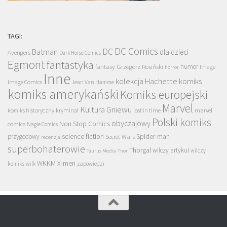
TAGI:
DC Comics
DC
Batman
dla dzieci
Avengers
Dark Horse Comics
Egmont
fantastyka
Grzegorz Rosiński
humor
fantasy
Image
horror
Inne
kolekcja Hachette
komiks
Image Comics
Jean Van Hamme
komiks amerykański
Komiks europejski
Marvel
Kultura Gniewu
komiks historyczny
kryminał
lost in time
marvel
Polski komiks
obyczajowy
Non Stop Comics
comics
Nagle Comics
science fiction
Spider-man
przygodowy
Secret Wars
recenzja
superbohaterowie
Thorgal
wilczy artykuł
wilczy
Taurus Media
Thor
WKKM
X-men
komiks
wilk
zapowiedzi