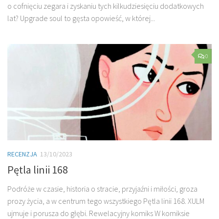
o cofnięciu zegara i zyskaniu tych kilkudziesięciu dodatkowych
lat? Upgrade soul to gęsta opowieść, w której...
0
RECENZJA
13/10/2023
Pętla linii 168
Podróże w czasie, historia o stracie, przyjaźni i miłości, groza
prozy życia, a w centrum tego wszystkiego Pętla linii 168. XULM
ujmuje i porusza do głębi. Rewelacyjny komiks W komiksie