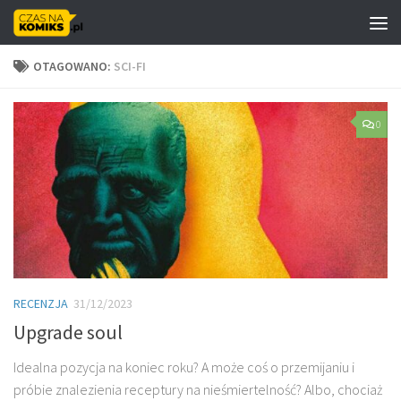
Skip to content
OTAGOWANO:
SCI-FI
0
RECENZJA
31/12/2023
Upgrade soul
Idealna pozycja na koniec roku? A może coś o przemijaniu i
próbie znalezienia receptury na nieśmiertelność? Albo, chociaż