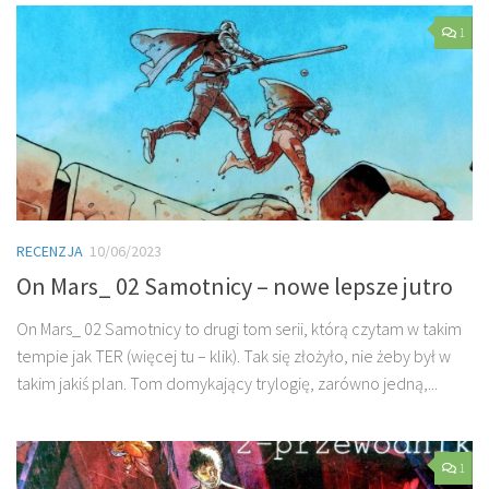
1
RECENZJA
10/06/2023
On Mars_ 02 Samotnicy – nowe lepsze jutro
On Mars_ 02 Samotnicy to drugi tom serii, którą czytam w takim
tempie jak TER (więcej tu – klik). Tak się złożyło, nie żeby był w
takim jakiś plan. Tom domykający trylogię, zarówno jedną,...
1