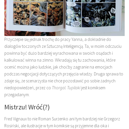
Przyczepie się jednak trochę do pracy Yanna, a dokładnie do
dialogów toczonych ze Sztuczną Inteligencją. Ta, w moim odczuciu
powinna być dużo bardziej wyrachowana w swoich osądach i
kalkulować winna na zimno. Wkradają się tu zachowania, które
ocenić można jako ludzkie, jak choćby zagranie na emocjach
podczas negocjacji dotyczących przejęcia władzy. Druga sprawa to
zdaje się, że scenarzysta nie chce pozostawić po sobie żadnych
niedopowiedzeń, przez co
Thorgal. Tupilaki
jest komiksem
przegadanym.
Mistrzu! Wróć(?)
Fred Vignaux to nie Roman Surżenko ani tym bardziej nie Grzegorz
Rosiński, ale ilustracje w tym komiksie są przyjemne dla oka i