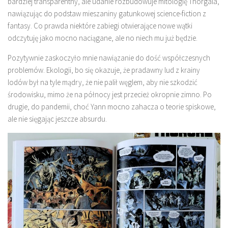
bardziej transparentny, ale udanie rozbudowuje mitologię Thorgala,
nawiązując do podstaw mieszaniny gatunkowej science-fiction z
fantasy. Co prawda niektóre zabiegi otwierające nowe wątki
odczytuję jako mocno naciągane, ale no niech mu już będzie.
Pozytywnie zaskoczyło mnie nawiązanie do dość współczesnych
problemów. Ekologii, bo się okazuje, że pradawny lud z krainy
lodów był na tyle mądry, że nie palił węglem, aby nie szkodzić
środowisku, mimo że na północy jest przecież okropnie zimno. Po
drugie, do pandemii, choć Yann mocno zahacza o teorie spiskowe,
ale nie sięgając jeszcze absurdu.