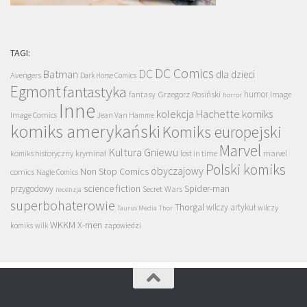
TAGI:
DC Comics
DC
Batman
dla dzieci
Avengers
Dark Horse Comics
Egmont
fantastyka
Grzegorz Rosiński
humor
fantasy
Image
horror
Inne
kolekcja Hachette
komiks
Image Comics
Jean Van Hamme
komiks amerykański
Komiks europejski
Marvel
Kultura Gniewu
komiks historyczny
kryminał
lost in time
marvel
Polski komiks
obyczajowy
Non Stop Comics
comics
Nagle Comics
science fiction
Spider-man
przygodowy
Secret Wars
recenzja
superbohaterowie
Thorgal
wilczy artykuł
wilczy
Taurus Media
Thor
WKKM
X-men
komiks
wilk
zapowiedzi