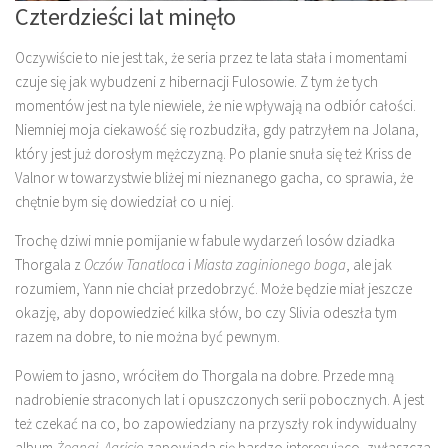
Czterdzieści lat minęło
Oczywiście to nie jest tak, że seria przez te lata stała i momentami
czuje się jak wybudzeni z hibernacji Fulosowie. Z tym że tych
momentów jest na tyle niewiele, że nie wpływają na odbiór całości.
Niemniej moja ciekawość się rozbudziła, gdy patrzyłem na Jolana,
który jest już dorosłym mężczyzną. Po planie snuła się też Kriss de
Valnor w towarzystwie bliżej mi nieznanego gacha, co sprawia, że
chętnie bym się dowiedział co u niej.
Trochę dziwi mnie pomijanie w fabule wydarzeń losów dziadka
Thorgala z
Oczów Tanatloca
i
Miasta zaginionego boga
, ale jak
rozumiem, Yann nie chciał przedobrzyć. Może będzie miał jeszcze
okazję, aby dopowiedzieć kilka słów, bo czy Slivia odeszła tym
razem na dobre, to nie można być pewnym.
Powiem to jasno, wróciłem do Thorgala na dobre. Przede mną
nadrobienie straconych lat i opuszczonych serii pobocznych. A jest
też czekać na co, bo zapowiedziany na przyszły rok indywidualny
album
Żegnaj, Aaricio
zapowiada się bardzo interesująco, zwłaszcza