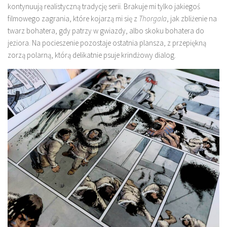
kontynuują realistyczną tradycję serii. Brakuje mi tylko jakiegoś
filmowego zagrania, które kojarzą mi się z
Thorgala
, jak zbliżenie na
twarz bohatera, gdy patrzy w gwiazdy, albo skoku bohatera do
jeziora. Na pocieszenie pozostaje ostatnia plansza, z przepiękną
zorzą polarną, którą delikatnie psuje krindżowy dialog.