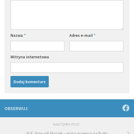
Nazwa
*
Adres e-mail
*
Witryna internetowa
OBSERWUJ:
NASTĘPNY POST
W.E. Spin-off. Maciek – mała przerwa na frytki