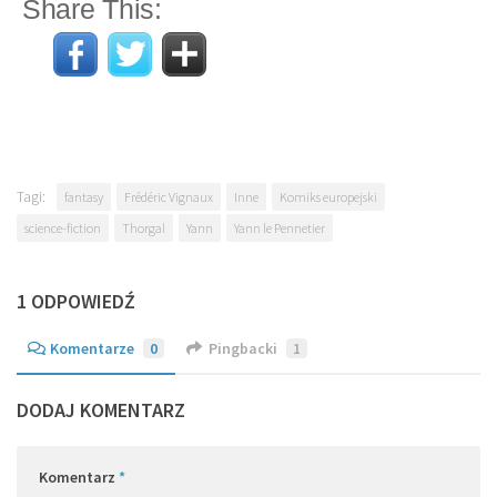
Share This:
Tagi:
fantasy
Frédéric Vignaux
Inne
Komiks europejski
science-fiction
Thorgal
Yann
Yann le Pennetier
1 ODPOWIEDŹ
Komentarze
0
Pingbacki
1
DODAJ KOMENTARZ
Komentarz
*