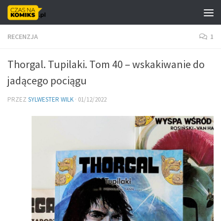
Skip to content
RECENZJA
1
Thorgal. Tupilaki. Tom 40 – wskakiwanie do
jadącego pociągu
PRZEZ
SYLWESTER WILK
·
01/12/2022