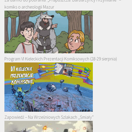
komiks o archeologii Mazur
Program VI Kieleckich Prezentacji Komiksowych (28-29 sierpnia)
Zapowiedź – Na Wrześniowych Szlakach „Śmiały”