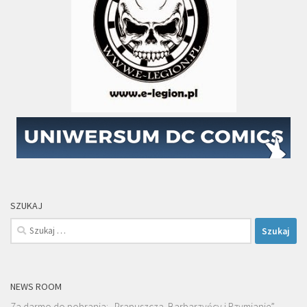
SZUKAJ
Szukaj:
NEWS ROOM
Za darmo do pobrania: „Prapuszcza. Barbarzyńcy i Rzymianie” –