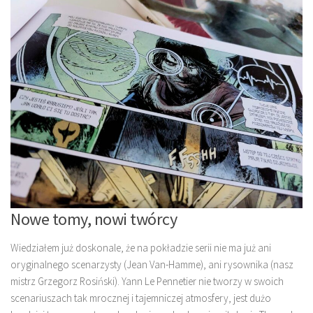
Nowe tomy, nowi twórcy
Wiedziałem już doskonale, że na pokładzie serii nie ma już ani
oryginalnego scenarzysty (Jean Van-Hamme), ani rysownika (nasz
mistrz Grzegorz Rosiński). Yann Le Pennetier nie tworzy w swoich
scenariuszach tak mrocznej i tajemniczej atmosfery, jest dużo