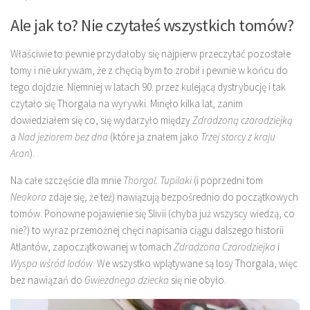
Ale jak to? Nie czytałeś wszystkich tomów?
Właściwie to pewnie przydałoby się najpierw przeczytać pozostałe
tomy i nie ukrywam, że z chęcią bym to zrobił i pewnie w końcu do
tego dojdzie. Niemniej w latach 90. przez kulejącą dystrybucję i tak
czytało się Thorgala na wyrywki. Minęło kilka lat, zanim
dowiedziałem się co, się wydarzyło między
Zdradzoną czarodziejką
a
Nad jeziorem bez dna
(które ja znałem jako
Trzej starcy z kraju
Aran
).
Na całe szczęście dla mnie
Thorgal. Tupilaki
(i poprzedni tom
Neokora
zdaje się, że też) nawiązują bezpośrednio do początkowych
tomów. Ponowne pojawienie się Slivii (chyba już wszyscy wiedzą, co
nie?) to wyraz przemożnej chęci napisania ciągu dalszego historii
Atlantów, zapoczątkowanej w tomach
Zdradzona Czarodziejka
i
Wyspa wśród lodów
. We wszystko wplątywane są losy Thorgala, więc
bez nawiązań do
Gwiezdnego dziecka
się nie obyło.