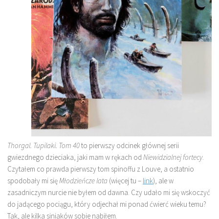
Thorgal. Tupilaki. Tom 40
to pierwszy odcinek głównej serii
gwiezdnego dzieciaka, jaki mam w rękach od
Niewidzialnej fortecy
.
Czytałem co prawda pierwszy tom spinoffu z Louve, a ostatnio
spodobały mi się
Młodzieńcze lata
(więcej tu –
link
), ale w
zasadniczym nurcie nie byłem od dawna. Czy udało mi się wskoczyć
do jadącego pociągu, który odjechał mi ponad ćwierć wieku temu?
Tak, ale kilka siniaków sobie nabiłem.