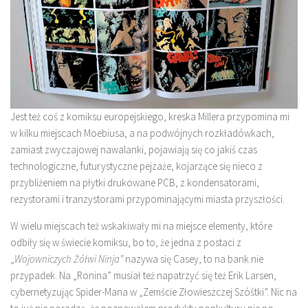
Jest też coś z komiksu europejskiego, kreska Millera przypomina mi
w kilku miejscach Moebiusa, a na podwójnych rozkładówkach,
zamiast zwyczajowej nawalanki, pojawiają się co jakiś czas
technologiczne, futurystyczne pejzaże, kojarzące się nieco z
przybliżeniem na płytki drukowane PCB, z kondensatorami,
rezystorami i tranzystorami przypominającymi miasta przyszłości.
W wielu miejscach też wskakiwały mi na miejsce elementy, które
odbiły się w świecie komiksu, bo to, że jedna z postaci z
„
Wojowniczych Żółwi Ninja”
nazywa się Casey, to na bank nie
przypadek. Na „Ronina” musiał też napatrzyć się też Erik Larsen,
cybernetyzując Spider-Mana w „Zemście Złowieszczej Szóśtki”. Nic na