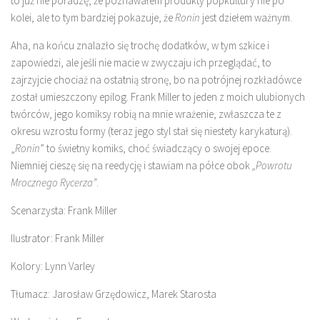
to już nie poradzę, że poznawałem produkty popkultury nie po
kolei, ale to tym bardziej pokazuje, że
Ronin
jest dziełem ważnym.
Aha, na końcu znalazło się trochę dodatków, w tym szkice i
zapowiedzi, ale jeśli nie macie w zwyczaju ich przeglądać, to
zajrzyjcie chociaż na ostatnią stronę, bo na potrójnej rozkładówce
został umieszczony epilog. Frank Miller to jeden z moich ulubionych
twórców, jego komiksy robią na mnie wrażenie, zwłaszcza te z
okresu wzrostu formy (teraz jego styl stał się niestety karykaturą).
„
Ronin
” to świetny komiks, choć świadczący o swojej epoce.
Niemniej cieszę się na reedycję i stawiam na półce obok
„Powrotu
Mrocznego Rycerza”
.
Scenarzysta: Frank Miller
Ilustrator: Frank Miller
Kolory: Lynn Varley
Tłumacz: Jarosław Grzędowicz, Marek Starosta