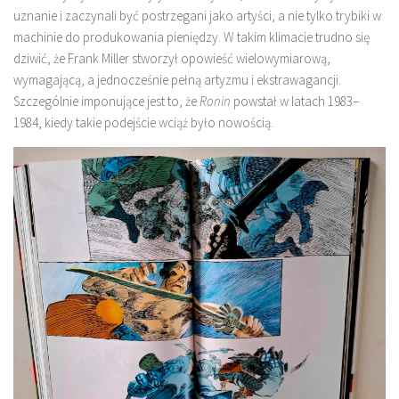
uznanie i zaczynali być postrzegani jako artyści, a nie tylko trybiki w
machinie do produkowania pieniędzy. W takim klimacie trudno się
dziwić, że Frank Miller stworzył opowieść wielowymiarową,
wymagającą, a jednocześnie pełną artyzmu i ekstrawagancji.
Szczególnie imponujące jest to, że
Ronin
powstał w latach 1983–
1984, kiedy takie podejście wciąż było nowością.