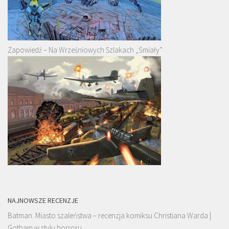
Zapowiedź – Na Wrześniowych Szlakach „Śmiały”
NAJNOWSZE RECENZJE
Batman. Miasto szaleństwa – recenzja komiksu Christiana Warda |
Gotham w stylu horroru