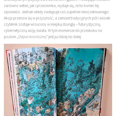
zarówno siebie, jak i przeciwnika, wydaje się, że to koniec tej
opowieści. Jednak wtedy następuje coś zupełnie nieoczekiwanego.
Akcja przenosi się w przyszłość, a zamiast tradycyjnych pól i wiosek
czytelnik zostaje wrzucony w miejską dżunglę – futurystyczną,
cybernetyczną wizję świata. W tym momencie do przeskoku na
poziom „
Odysei kosmicznej”
jest już bliżej niż dalej.