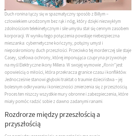
Duch ronina łączy się w spazmatyczny sposób z Billym –
człowiekiem urodzonym bez rąk i nóg, który dzięki niezwykłym
zdolnościom telekinetycznym i sile umysłu stał się cennym zasobem
korporacji. W wyniku tego połączenia powstaje niebezpieczna
mieszanka: cybernetyczne kończyny, potężny umysł i
nieposkromiony duch przeszłości. Przeciwko tej morderczej sile staje
Casey, szefowa ochrony, której imponująca czupryna przywołuje
na myśl Elektryczne ikony Millera. W swojej wymowie „
Ronin”
jest
opowieścią o miłości, która przekracza granice czasu i konfliktów.
Jednocześnie stanowi głęboki traktat o traumie dzieciństwa – jej
bolesnym odkrywaniu i konieczności zmierzenia się z przeszłością.
Proces ten niszczy wszystkie mury obronne i zabezpieczenia, które
miały pomóc radzić sobie z dawno zadanymi ranami.
Rozdrorze między przeszłością a
przyszłością