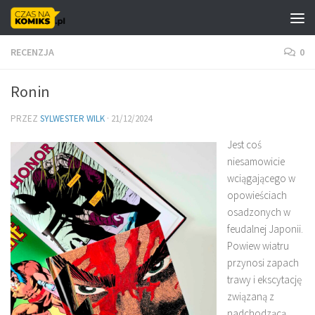
Skip to content
RECENZJA
0
Ronin
PRZEZ
SYLWESTER WILK
·
21/12/2024
Jest coś
niesamowicie
wciągającego w
opowieściach
osadzonych w
feudalnej Japonii.
Powiew wiatru
przynosi zapach
trawy i ekscytację
związaną z
nadchodzącą