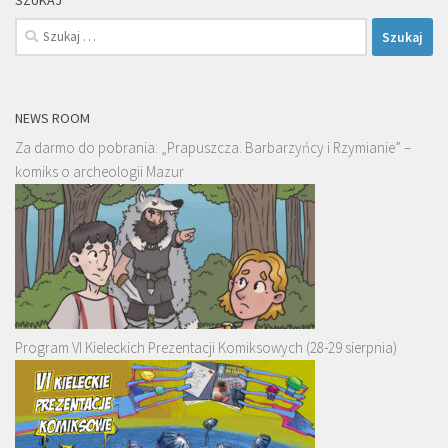
SZUKAJ
Szukaj:
NEWS ROOM
Za darmo do pobrania: „Prapuszcza. Barbarzyńcy i Rzymianie” –
komiks o archeologii Mazur
Program VI Kieleckich Prezentacji Komiksowych (28-29 sierpnia)