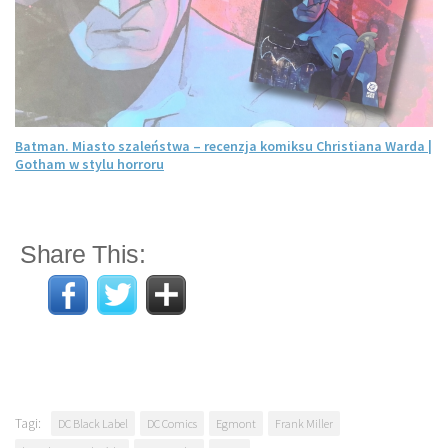
Batman. Miasto szaleństwa – recenzja komiksu Christiana Warda |
Gotham w stylu horroru
Share This:
Tagi:
DC Black Label
DC Comics
Egmont
Frank Miller