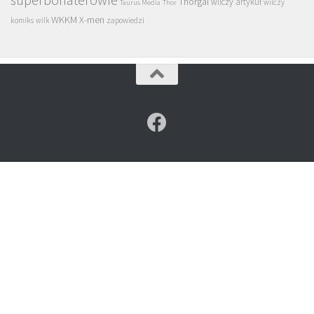
superbohaterowie
Thorgal
wilczy artykuł
wilczy
Taurus Media
Thor
WKKM
X-men
komiks
wilk
zapowiedzi