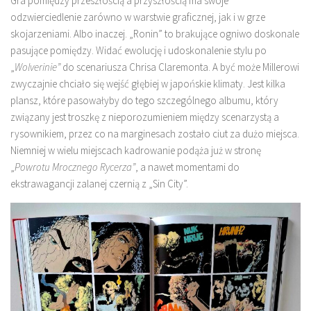
Gra pomiędzy przeszłością a przyszłością ma swoje
odzwierciedlenie zarówno w warstwie graficznej, jak i w grze
skojarzeniami. Albo inaczej. „Ronin” to brakujące ogniwo doskonale
pasujące pomiędzy. Widać ewolucję i udoskonalenie stylu po
„
Wolverinie”
do scenariusza Chrisa Claremonta. A być może Millerowi
zwyczajnie chciało się wejść głębiej w japońskie klimaty. Jest kilka
plansz, które pasowałyby do tego szczególnego albumu, który
związany jest troszkę z nieporozumieniem między scenarzystą a
rysownikiem, przez co na marginesach zostało ciut za dużo miejsca.
Niemniej w wielu miejscach kadrowanie podąża już w stronę
„
Powrotu Mrocznego Rycerza”
, a nawet momentami do
ekstrawagancji zalanej czernią z „Sin City”.