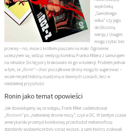
wędrówką.
„Samotnego
wilka” czy jego
skróliczoną
wersję z Usagim
mogę czytać bez
przerwy – no, może z krótkimi pauzami na maki. Ogromnie
ucieszyłem się, widząc reedycję komiksu Franka Millera z samurajem
na okładce. Do tej pory brakowało mi go w kolekcji. Problem jednak
w tym, że „
Ronin”
– choć początkowe strony mogą to sugerować –
wcale nie jest historią osadzoną w dawnych czasach, lecz w
niedalekiej przyszłości.
Ronin jako temat opowieści
Jak dowiadujemy się ze wstępu, Frank Miller zadebiutował
„
Roninem”
po „niebieskiej stronie mocy”, czyli w DC. W tamtym czasie
amerykański przemysł komiksowy przechodził metamorfozę:
standardy wydawnicze były coraz wyższe, a sami twórcy zyskiwali