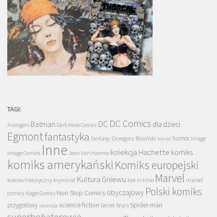
TAGI:
DC Comics
DC
Batman
dla dzieci
Avengers
Dark Horse Comics
Egmont
fantastyka
Grzegorz Rosiński
humor
fantasy
Image
horror
Inne
kolekcja Hachette
komiks
Image Comics
Jean Van Hamme
komiks amerykański
Komiks europejski
Marvel
Kultura Gniewu
komiks historyczny
kryminał
lost in time
marvel
Polski komiks
obyczajowy
Non Stop Comics
comics
Nagle Comics
science fiction
Spider-man
przygodowy
Secret Wars
recenzja