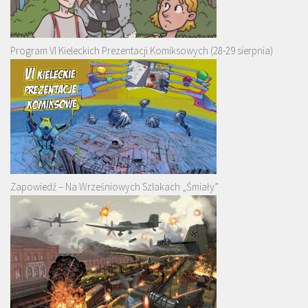
Program VI Kieleckich Prezentacji Komiksowych (28-29 sierpnia)
Zapowiedź – Na Wrześniowych Szlakach „Śmiały”