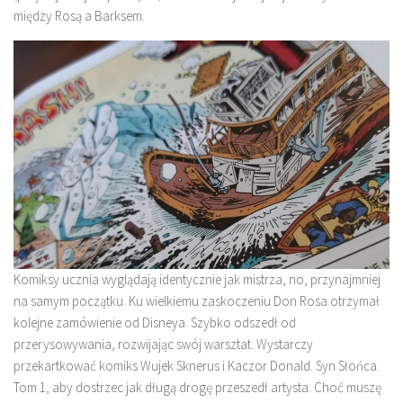
między Rosą a Barksem.
Komiksy ucznia wyglądają identycznie jak mistrza, no, przynajmniej
na samym początku. Ku wielkiemu zaskoczeniu Don Rosa otrzymał
kolejne zamówienie od Disneya. Szybko odszedł od
przerysowywania, rozwijając swój warsztat. Wystarczy
przekartkować komiks Wujek Sknerus i Kaczor Donald. Syn Słońca.
Tom 1, aby dostrzec jak długą drogę przeszedł artysta. Choć muszę