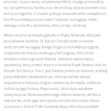
przyznać, że począwszy od pierwszej historii, na jego prace patrzy
się z przyjemnością. Karmią oczy sterylnością, dopracowaniem oraz
ilością szczegółów. Z czasem zyskując doświadczenie i umiejętności,
Don Rosa śmielej poczyna sobie z kadrami, rozciągając ramki i
wlewając w nie litry dynamizmu, który aż kipi z ilustracji.
Album zaczyna się klasyką gatunku o Wujku Sknerusie, którą jest
poszukiwanie skarbów. Ot, Kaczor Donald razem ze swoimi
siostrzeńcami wyciągają starego bogacza na kolejną przygodę.
Znajdziemy też historię analizującą fart Gogusia, których też
mnóstwo w Kaczogrodach Barksa. Jednakże najważniejszą
opowieścią, którą znaleźć można w komiksie Wujek Sknerus i Kaczor
Donald. Syn Słońca. Tom 1, jest Ostatnia podróż do Dawson, w której
pod pretekstem odnalezienia sań, które przed laty utknęły
wujaszkowi w lodowcu, bogacz wybiera się do miasta, w którym
rodziła się jego fortuna. Miejscowość, która była świadkiem
zdobycia przez Sknerusa pierwszego miliona dolarów, ale która
widziała też, że do jego serca prawa wnosiła inna osoba. Mowa
oczywiście o Złotce O’Gilt i burzliwej relacji, która była punktem