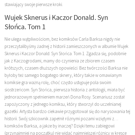
stawiający swoje pierwsze kroki.
Wujek Sknerus i Kaczor Donald. Syn
Słońca. Tom 1
Nie ulega wątpliwościom, bez komiksów Carla Barksa nigdy nie
przeczytalibyśmy żadnej z historii zamieszczonych w albumie Wujek
Sknerus i Kaczor Donald. Syn Słońca. Tom 1. Zgadza się, podobnie
jak z Kaczogrodami, mamy do czynienia ze zbiorem czasem
krótszych, czasem dłuższych opowieści. Bez twórczości Barksa nie
byłoby też samego bogatego sknery, który także w omawianym
komiksie gra ważną rolę, choć często ustępuje pola swoim
siostrzeńcom. Syn Słońca, pierwsza historia z antologii, miała być
jednorazowym spełnieniem marzeń Dona Rosy. Scenariusz został
zapożyczony z jednego komiksu, który stworzył do uczelnianej
gazetki. Artysta bardzo ciekawie przygotował się do narysowania tej
historii. Swój szkicownik zapełnił różnymi pozami wziętymi z…
komiksów Barksa, a jakże by inaczej? Dzięki temu zabiegowi
(przynajmniej na początku) nie widać najmniejszej różnicy w kresce