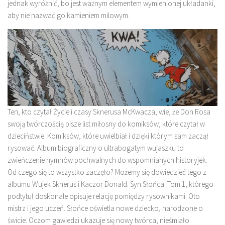
jednak wyróżnić, bo jest ważnym elementem wymienionej układanki,
aby nie nazwać go kamieniem milowym.
Ten, kto czytał Życie i czasy Sknerusa McKwacza, wie, że Don Rosa
swoją twórczością pisze list miłosny do komiksów, które czytał w
dzieciństwie. Komiksów, które uwielbiał i dzięki którym sam zaczął
rysować. Album biograficzny o ultrabogatym wujaszku to
zwieńczenie hymnów pochwalnych do wspomnianych historyjek.
Od czego się to wszystko zaczęło? Możemy się dowiedzieć tego z
albumu Wujek Sknerus i Kaczor Donald. Syn Słońca. Tom 1, którego
podtytuł doskonale opisuje relację pomiędzy rysownikami. Oto
mistrz i jego uczeń. Słońce oświetla nowe dziecko, narodzone o
świcie. Oczom gawiedzi ukazuje się nowy twórca, nieśmiało