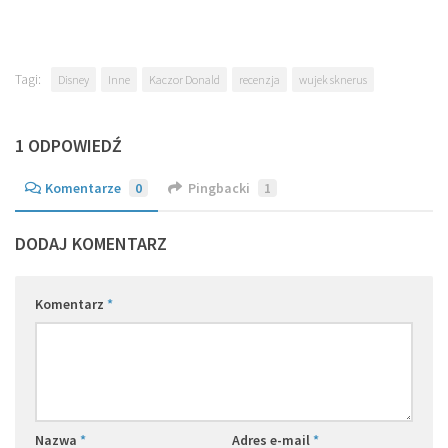
Tagi:
Disney
Inne
Kaczor Donald
recenzja
wujek sknerus
1 ODPOWIEDŹ
Komentarze
0
Pingbacki
1
DODAJ KOMENTARZ
Komentarz
*
Nazwa
*
Adres e-mail
*