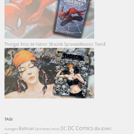
Thorgal. Kriss de Valnor. Strażnik Sprawiedliwości. Tom 8
TAGI:
DC Comics
DC
Batman
dla dzieci
Avengers
Dark Horse Comics