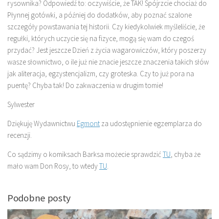
rysownika? Odpowiedź to: oczywiście, że TAK! Spójrzcie chociaż do
Płynnej gotówki, a później do dodatków, aby poznać szalone
szczegóły powstawania tej historii. Czy kiedykolwiek myśleliście, że
regułki, których uczycie się na fizyce, mogą się wam do czegoś
przydać? Jest jeszcze Dzień z życia wagarowiczów, który poszerzy
wasze słownictwo, o ile już nie znacie jeszcze znaczenia takich słów
jak aliteracja, egzystencjalizm, czy groteska. Czy to już pora na
puentę? Chyba tak! Do zakwaczenia w drugim tomie!
Sylwester
Dziękuję Wydawnictwu
Egmont
za udostępnienie egzemplarza do
recenzji.
Co sądzimy o komiksach Barksa możecie sprawdzić
TU
, chyba że
mało wam Don Rosy, to wtedy
TU
.
Podobne posty