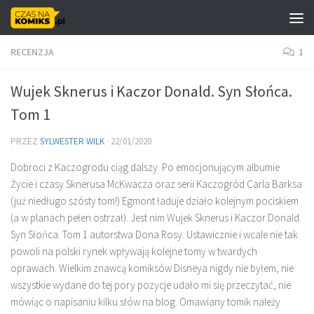
Skip to content
RECENZJA
1
Wujek Sknerus i Kaczor Donald. Syn Słońca.
Tom 1
PRZEZ
SYLWESTER WILK
·
22/01/2020
Dobroci z Kaczogrodu ciąg dalszy. Po emocjonującym albumie
Życie i czasy Sknerusa McKwacza oraz serii Kaczogród Carla Barksa
(już niedługo szósty tom!) Egmont ładuje działo kolejnym pociskiem
(a w planach pełen ostrzał). Jest nim Wujek Sknerus i Kaczor Donald.
Syn Słońca. Tom 1 autorstwa Dona Rosy. Ustawicznie i wcale nie tak
powoli na polski rynek wpływają kolejne tomy w twardych
oprawach. Wielkim znawcą komiksów Disneya nigdy nie byłem, nie
wszystkie wydane do tej pory pozycje udało mi się przeczytać, nie
mówiąc o napisaniu kilku słów na blog. Omawiany tomik należy