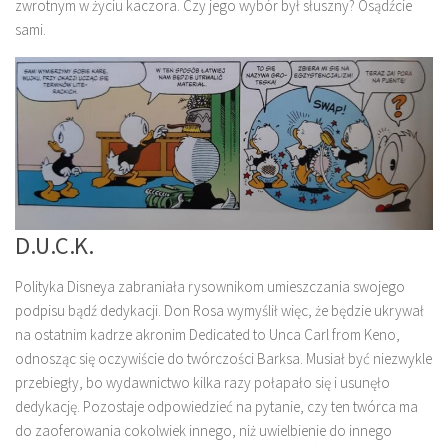
zwrotnym w życiu kaczora. Czy jego wybór był słuszny? Osądźcie
sami.
D.U.C.K.
Polityka Disneya zabraniała rysownikom umieszczania swojego
podpisu bądź dedykacji. Don Rosa wymyślił więc, że będzie ukrywał
na ostatnim kadrze akronim Dedicated to Unca Carl from Keno,
odnosząc się oczywiście do twórczości Barksa. Musiał być niezwykle
przebiegły, bo wydawnictwo kilka razy połapało się i usunęło
dedykację. Pozostaje odpowiedzieć na pytanie, czy ten twórca ma
do zaoferowania cokolwiek innego, niż uwielbienie do innego