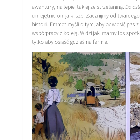
awantury, najlepiej takiej ze strzelaniną.
Do ost
umiejętnie omija klisze. Zacznijmy od twardego
historii. Emmet myśli o tym, aby odwiesić pas 
współpracy z koleją. Widzi jaki marny los spot
tylko aby osiąść gdzieś na farmie.