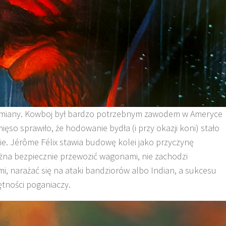
zemiany. Kowboj był bardzo potrzebnym zawodem w Ameryce
ięso sprawiło, że hodowanie bydła (i przy okazji koni) stało
ie. Jérôme Félix stawia budowę kolei jako przyczynę
ożna bezpiecznie przewozić wagonami, nie zachodzi
mi, narażać się na ataki bandziorów albo Indian, a sukcesu
ętności poganiaczy.