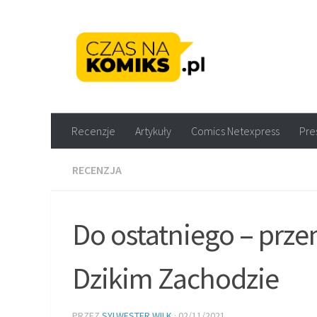
Skip to content
Recenzje komiksów M
Recenzje
Artykuły
Comics Netexpress
Pre
RECENZJA
Do ostatniego – prze
Dzikim Zachodzie
PRZEZ
SYLWESTER WILK
·
02/11/2021