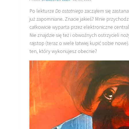
Po lekturze
Do ostatniego
zacząłem się zastana
już zapomniane. Znacie jakieś? Mnie przychodz
całkowicie wyparta przez elektroniczne central
Nie znajdzie się też i obwoźnych ostrzycieli noż
rajstop (teraz o wiele łatwiej kupić sobie nowe
ten, który wykonujesz obecnie?