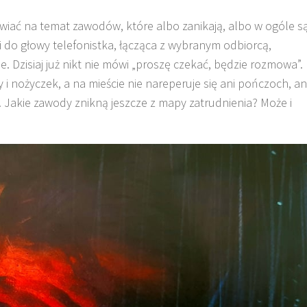
wiać na temat zawodów, które albo zanikają, albo w ogóle s
i do głowy telefonistka, łącząca z wybranym odbiorcą,
e. Dzisiaj już nikt nie mówi „proszę czekać, będzie rozmowa”.
y i nożyczek, a na mieście nie nareperuje się ani pończoch, an
). Jakie zawody znikną jeszcze z mapy zatrudnienia? Może i