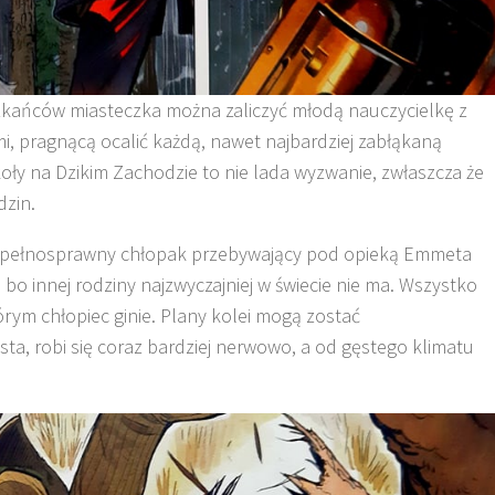
zkańców miasteczka można zaliczyć młodą nauczycielkę z
i, pragnącą ocalić każdą, nawet najbardziej zabłąkaną
oły na Dzikim Zachodzie to nie lada wyzwanie, zwłaszcza że
dzin.
niepełnosprawny chłopak przebywający pod opieką Emmeta
, bo innej rodziny najzwyczajniej w świecie nie ma. Wszystko
rym chłopiec ginie. Plany kolei mogą zostać
a, robi się coraz bardziej nerwowo, a od gęstego klimatu