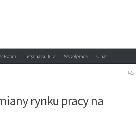
arvel, DC Comics, Image, newsy, konkursy. Wszystko o komiksach
ss Room
Legalna Kultura
Współpraca
O nas
miany rynku pracy na