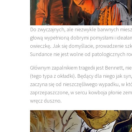
Do zwyczajnych, ale niezwykle barwnych mies
głową wypełnioną dobrymi pomysłami i ideałam
owieczkę. Jak się domyślacie, prowadzenie szk
Sundance nie jest wolne od patologicznych ro
Głównym zapalnikiem tragedii jest Bennett, 
(tego typa z okładki). Będący dla niego jak syn
zaczyna się od nieszczęśliwego wypadku, w któ
zaprzepaszczone, w sercu kowboja płonie zemst
wręcz duszno.