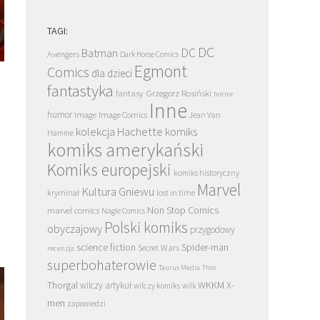
TAGI:
DC
DC
Batman
Avengers
Dark Horse Comics
Egmont
Comics
dla dzieci
fantastyka
Grzegorz Rosiński
fantasy
horror
Inne
humor
Image
Image Comics
Jean Van
kolekcja Hachette
komiks
Hamme
komiks amerykański
Komiks europejski
komiks historyczny
Marvel
Kultura Gniewu
kryminał
lost in time
Non Stop Comics
marvel comics
Nagle Comics
Polski komiks
obyczajowy
przygodowy
science fiction
Spider-man
Secret Wars
recenzja
superbohaterowie
Taurus Media
Thor
Thorgal
WKKM
X-
wilczy artykuł
wilczy komiks
wilk
men
zapowiedzi