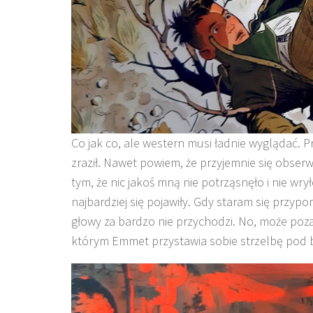
Co jak co, ale western musi ładnie wyglądać. P
zraził. Nawet powiem, że przyjemnie się obser
tym, że nic jakoś mną nie potrząsnęło i nie wr
najbardziej się pojawiły. Gdy staram się przypo
głowy za bardzo nie przychodzi. No, może poza
którym Emmet przystawia sobie strzelbę pod 