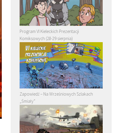
Program VI Kieleckich Prezentacji
Komiksowych (28-29 sierpnia)
Zapowiedź – Na Wrześniowych Szlakach
„Śmiały”