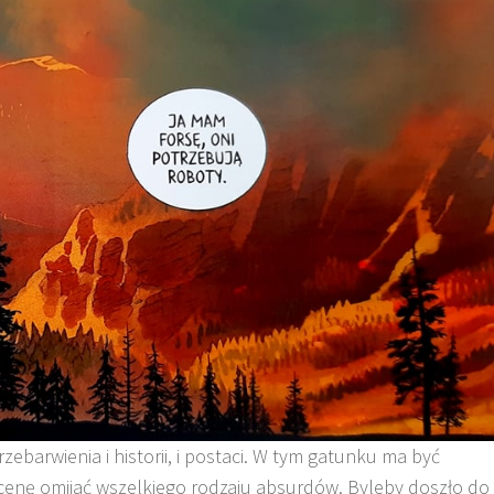
barwienia i historii, i postaci. W tym gatunku ma być
cenę omijać wszelkiego rodzaju absurdów. Byleby doszło do