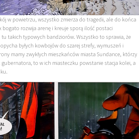
ój w powietrzu, wszystko zmierza do tragedii, ale do końca
 bogato rozwija arenę i kreuje sporą ilość postaci
tu takich typowych bandziorów. Wszystko to sprawia, że
 popycha byłych kowbojów do szarej strefy, wymuszeń i
 strony mamy zwykłych mieszkańców miasta Sundance, którzy
 gubernatora, to w ich miasteczku powstanie stacja kolei, a
bku.