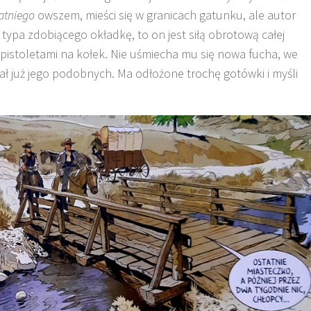
atniego
owszem, mieści się w granicach gatunku, ale autor
 typa zdobiącego okładkę, to on jest siłą obrotową całej
z pistoletami na kołek. Nie uśmiecha mu się nowa fucha, we
kał już jego podobnych. Ma odłożone trochę gotówki i myśli