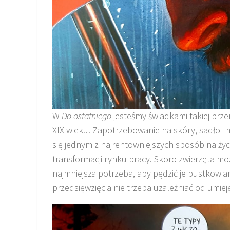
W
Do ostatniego
jesteśmy świadkami takiej pr
XIX wieku. Zapotrzebowanie na skóry, sadło i m
się jednym z najrentowniejszych sposób na życ
transformacji rynku pracy. Skoro zwierzęta m
najmniejsza potrzeba, aby pędzić je pustkowia
przedsięwzięcia nie trzeba uzależniać od umiej