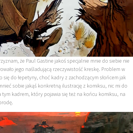
rzyznam, że Paul Gastine jakoś specjalnie mnie do siebie nie
wowało jego naśladującą rzeczywistość kreskę. Problem w
yło się do łepetyny, choć kadry z zachodzącym słońcem jak
mnieć sobie jakąś konkretną ilustrację z komiksu, nic mi do
 tym kadrem, który pojawia się też na końcu komiksu, na
brodę.