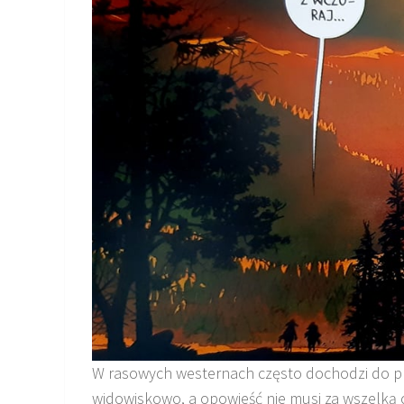
W rasowych westernach często dochodzi do prze
widowiskowo, a opowieść nie musi za wszelką 