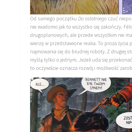
Od samego początku
Do ostatniego
czuć niepok
nie wiadomo jak to wszystko się zakończy. Félix
drugoplanowych, ale przede wszystkim nie ma 
wierzę w przedstawione realia. To proza życia
najmowania się do brudnej roboty. Z drugiej
myślą tylko o jednym. Jeżeli uda się przekonać
to oczywiście oznacza rozwój i możliwość zaro