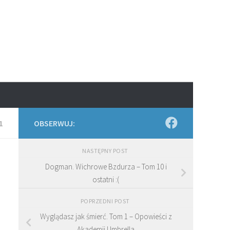
1
OBSERWUJ:
NASTĘPNY POST
Dogman. Wichrowe Bzdurza – Tom 10 i
ostatni :(
POPRZEDNI POST
Wyglądasz jak śmierć. Tom 1 – Opowieści z
Akademii Umbrella