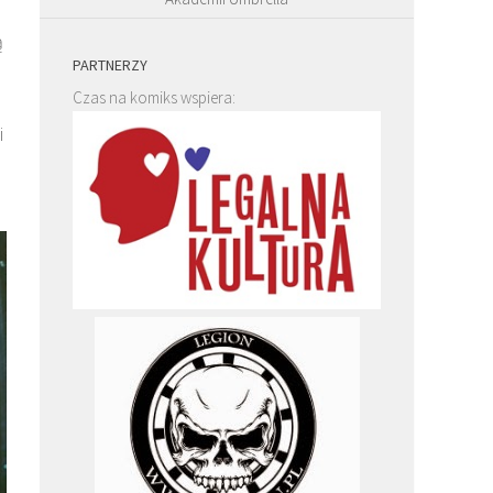
ą
PARTNERZY
Czas na komiks wspiera:
i