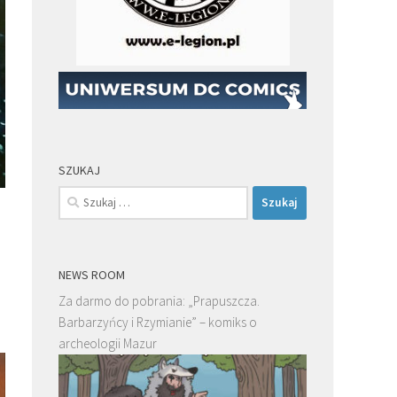
SZUKAJ
Szukaj:
NEWS ROOM
Za darmo do pobrania: „Prapuszcza.
Barbarzyńcy i Rzymianie” – komiks o
archeologii Mazur