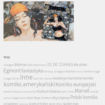
TAGI:
DC Comics
DC
Batman
dla dzieci
Avengers
Dark Horse Comics
Egmont
fantastyka
Grzegorz Rosiński
humor
fantasy
Image
horror
Inne
kolekcja Hachette
komiks
Image Comics
Jean Van Hamme
komiks amerykański
Komiks europejski
Marvel
Kultura Gniewu
komiks historyczny
kryminał
lost in time
marvel
Polski komiks
obyczajowy
Non Stop Comics
comics
Nagle Comics
science fiction
Spider-man
przygodowy
Secret Wars
recenzja