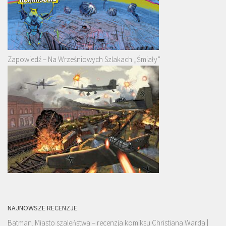
Zapowiedź – Na Wrześniowych Szlakach „Śmiały”
NAJNOWSZE RECENZJE
Batman. Miasto szaleństwa – recenzja komiksu Christiana Warda |