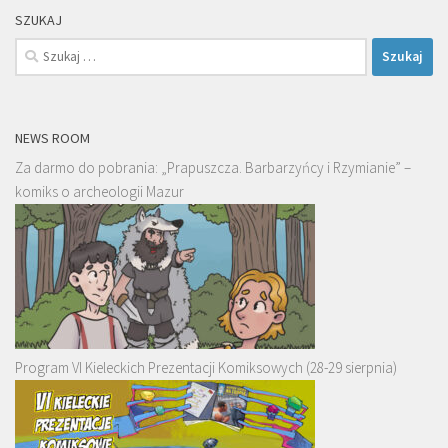
SZUKAJ
Szukaj:
NEWS ROOM
Za darmo do pobrania: „Prapuszcza. Barbarzyńcy i Rzymianie” –
komiks o archeologii Mazur
Program VI Kieleckich Prezentacji Komiksowych (28-29 sierpnia)