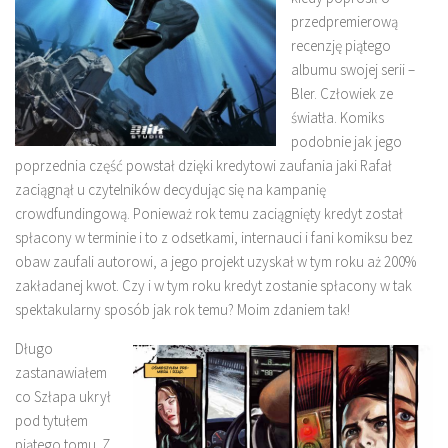
przedpremierową
recenzję piątego
albumu swojej serii –
Bler. Człowiek ze
światła. Komiks
podobnie jak jego
poprzednia część powstał dzięki kredytowi zaufania jaki Rafał
zaciągnął u czytelników decydując się na kampanię
crowdfundingową. Ponieważ rok temu zaciągnięty kredyt został
spłacony w terminie i to z odsetkami, internauci i fani komiksu bez
obaw zaufali autorowi, a jego projekt uzyskał w tym roku aż 200%
zakładanej kwot. Czy i w tym roku kredyt zostanie spłacony w tak
spektakularny sposób jak rok temu? Moim zdaniem tak!
Długo
zastanawiałem
co Szłapa ukrył
pod tytułem
piątego tomu. Z