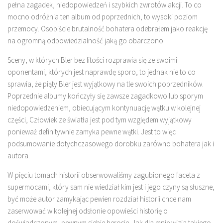
pełna zagadek, niedopowiedzeń i szybkich zwrotów akcji. To co
mocno odróżnia ten album od poprzednich, to wysoki poziom
przemocy. Osobiście brutalność bohatera odebrałem jako reakcję
na ogromną odpowiedzialność jaką go obarczono.
Sceny, w których Bler bez litości rozprawia się ze swoimi
oponentami, których jest naprawdę sporo, to jednak nie to co
sprawia, że piąty Bler jest wyjątkowy na tle swoich poprzedników.
Poprzednie albumy kończyły się zawsze zagadkowo lub sporym
niedopowiedzeniem, obiecującym kontynuację wątku w kolejnej
części, Człowiek ze światła jest pod tym względem wyjątkowy
ponieważ definitywnie zamyka pewne wątki. Jest to więc
podsumowanie dotychczasowego dorobku zarówno bohatera jak i
autora.
W pięciu tomach historii obserwowaliśmy zagubionego faceta z
supermocami, który sam nie wiedział kim jest i jego czyny są słuszne,
być może autor zamykając pewien rozdział historii chce nam
zaserwować w kolejnej odsłonie opowieści historię o
doświadczonym, pewnym siebie herosie. Jak dla mnie wizja takiego