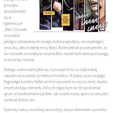
początku
doszukiwałem
się w
tajemniczym
„Bler. Człowiek
ze światła”
jakiegoś odniesienia do innego dzieła popkultury, może jakiegoś
smaczku, albo kolejnej mocy Blera. Byłem jednak prawie pewien, że
ów człowiek ze światła to właśnie Bler, nawet nie brałem pod uwagę,
że może być inaczej.
Dlatego zaskoczenie jakie się z tym wiąże to to co najbardziej
zapadło mi w pamięć po lekturze komiksu. W piątej części swojego
flagowego komiksu Rafał wzniósł opowieść na wyższy level, między
innymi dodając elementy, których nigdy bym się nie spodziewał
ujrzeć w komiksie takim jak Bler. Jak zwykle mamy sporo przemyśleń
na temat dobra i zła.
Dylematy natury moralnej zawsze były stałym elementem opowieści