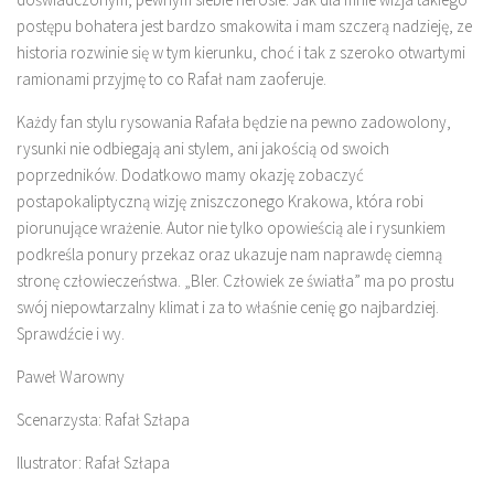
postępu bohatera jest bardzo smakowita i mam szczerą nadzieję, ze
historia rozwinie się w tym kierunku, choć i tak z szeroko otwartymi
ramionami przyjmę to co Rafał nam zaoferuje.
Każdy fan stylu rysowania Rafała będzie na pewno zadowolony,
rysunki nie odbiegają ani stylem, ani jakością od swoich
poprzedników. Dodatkowo mamy okazję zobaczyć
postapokaliptyczną wizję zniszczonego Krakowa, która robi
piorunujące wrażenie. Autor nie tylko opowieścią ale i rysunkiem
podkreśla ponury przekaz oraz ukazuje nam naprawdę ciemną
stronę człowieczeństwa. „Bler. Człowiek ze światła” ma po prostu
swój niepowtarzalny klimat i za to właśnie cenię go najbardziej.
Sprawdźcie i wy.
Paweł Warowny
Scenarzysta: Rafał Szłapa
Ilustrator: Rafał Szłapa