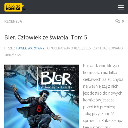
Skip to content
RECENZJA
0
Bler. Człowiek ze światła. Tom 5
PRZEZ
PAWEŁ WAROWNY
· OPUBLIKOWANO
01/10/2015
· ZAKTUALIZOWANO
20/02/2025
Prowadzenie bloga o
komiksach ma kilka
ciekawych zalet, chyba
najważniejszą z nich
jest dostęp do nowych
komiksów jeszcze
przed ich premierą.
Taką przyjemność
sprawił mi Rafał Szłapa
kiedy poprosił o