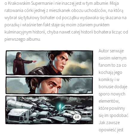
o Krakowskim Supermanie i nie inaczej jest w tym albumie. Misja
ratowania córki jednej z mieszkanek obozu uchodźców, na którą
wybrał się tytułowy bohater od początku wydawała się skazana na
porażkę i właśnie ten fakt staje się moim zdaniem punktem
kulminacyjnym historii, chyba nawet całej historii bohatera licząc od
pierwszego albumu.
Autor serwuje
swoim wiernym
fanom to za co
kochają jego
komiksy i w
bonusie dodaje
sporo nowych
elementów,
które powinny
się im spodobać.
Jak zawsze
opowieść jest