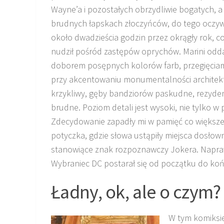
Wayne’a i pozostałych obrzydliwie bogatych, a
brudnych łapskach złoczyńców, do tego oczyw
około dwadzieścia godzin przez okrągły rok, co
nudził pośród zastępów oprychów. Marini odd
doborem posępnych kolorów farb, przegięciam
przy akcentowaniu monumentalności architektury
krzykliwy, gęby bandziorów paskudne, rezyden
brudne. Poziom detali jest wysoki, nie tylko 
Zdecydowanie zapadły mi w pamięć co większe 
potyczka, gdzie słowa ustąpiły miejsca dosłowno
stanowiące znak rozpoznawczy Jokera. Napra
Wybraniec DC postarał się od początku do końc
Ładny, ok, ale o czym?
W tym komiksie 