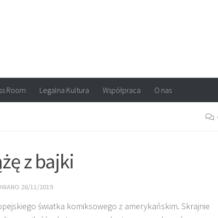
arvel, DC Comics, Image, newsy, konkursy. Wszystko o komiksach
ss Room
Legalna Kultura
Współpraca
O nas
ę z bajki
ZOWANO
26/11/2019
opejskiego światka komiksowego z amerykańskim. Skrajnie