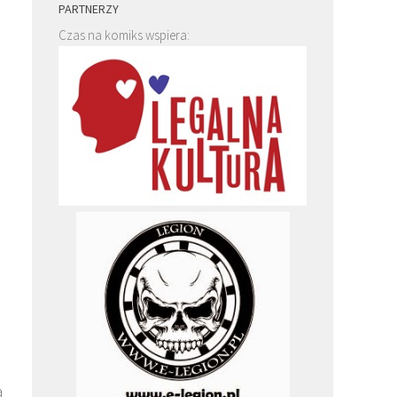
PARTNERZY
Czas na komiks wspiera:
a