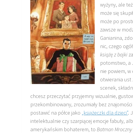
wyżyny, ale te
może się skupi
może po prost
zawsze w modzi
Ganianina, zdob
nic, czego ogó
książę z bajki
za
potomstwo, a J
nie powiem, w o
otwierania ust
scenek, składny
chcesz przeczytać przyjemny wizualnie, gusto
przekombinowany, zrozumiały bez znajomości ża
postawić na półce jako
„książeczki dla dzieci”
. 
intelektualnie czy szarpiącej emocje fabuły, 
amerykańskim bohaterem, to
Batman Mroczny k