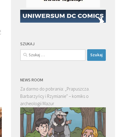
ć
SZUKAJ
Szukaj:
NEWS ROOM
Za darmo do pobrania: „Prapuszcza.
Barbarzyńcy i Rzymianie” – komiks o
archeologii Mazur