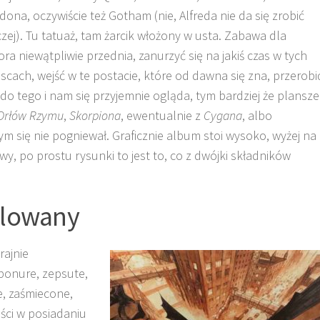
dona, oczywiście też Gotham (nie, Alfreda nie da się zrobić
czej). Tu tatuaż, tam żarcik włożony w usta. Zabawa dla
ora niewątpliwie przednia, zanurzyć się na jakiś czas w tych
jscach, wejść w te postacie, które od dawna się zna, przerobi
do tego i nam się przyjemnie ogląda, tym bardziej że plansze
Orłów Rzymu
,
Skorpiona
, ewentualnie z
Cygana
, albo
ym się nie pogniewał. Graficznie album stoi wysoko, wyżej na
wy, po prostu rysunki to jest to, co z dwójki składników
alowany
rajnie
ponure, zepsute,
e, zaśmiecone,
ści w posiadaniu