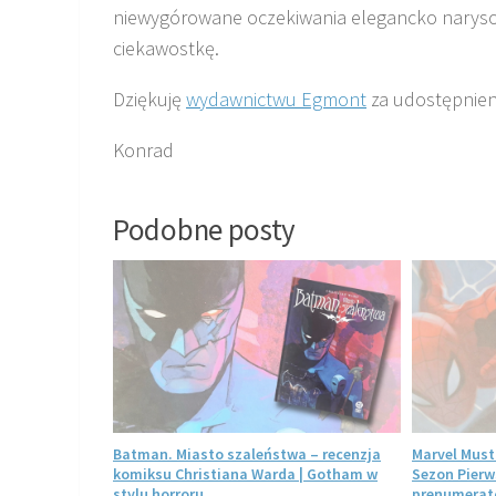
niewygórowane oczekiwania elegancko narysowan
ciekawostkę.
Dziękuję
wydawnictwu Egmont
za udostępnien
Konrad
Podobne posty
ecenzja. Jak
Batman. Miasto szaleństwa – recenzja
Marvel Must
iszczył
komiksu Christiana Warda | Gotham w
Sezon Pierw
stylu horroru
prenumerato