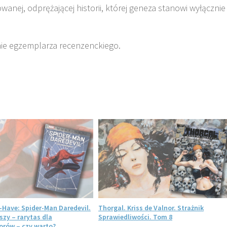
ej, odprężającej historii, której geneza stanowi wyłącznie
ie egzemplarza recenzenckiego.
-Have: Spider-Man Daredevil.
Thorgal. Kriss de Valnor. Strażnik
szy – rarytas dla
Sprawiedliwości. Tom 8
rów – czy warto?