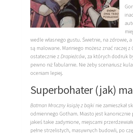
Gor
ina
aut
mie
wedle własnego gustu. Świetnie, na zdrowie, a 
są malowane. Mariniego możesz znać raczej z
ostatecznie z
Drapieżców
, za których dodruk b
pewno niż fabularnie. Nie żeby scenariusz kula
oceniam lepiej.
Superbohater (jak) m
Batman Mroczny książę z bajki
nie zamieszkał sk
odmiennego Gotham. Miasto jest kanonicznie 
jakieś takie zadymione, miejscami przerdzewiał
pełne strzelistych, masywnych budowli, po czę