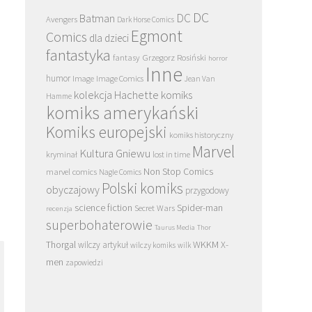
DC
DC
Batman
Avengers
Dark Horse Comics
Egmont
Comics
dla dzieci
fantastyka
Grzegorz Rosiński
fantasy
horror
Inne
humor
Image
Image Comics
Jean Van
kolekcja Hachette
komiks
Hamme
komiks amerykański
Komiks europejski
komiks historyczny
Marvel
Kultura Gniewu
kryminał
lost in time
Non Stop Comics
marvel comics
Nagle Comics
Polski komiks
obyczajowy
przygodowy
science fiction
Spider-man
Secret Wars
recenzja
superbohaterowie
Taurus Media
Thor
Thorgal
WKKM
X-
wilczy artykuł
wilczy komiks
wilk
men
zapowiedzi