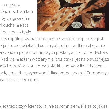
 po części w
iście noc trwa tam
 by się gacek nie
ał ducha miejsca
i w perspektywie
 i ogólnej wyrazistości, pełnokrwistości wizji. Joker jest
cja Bruce’a ocieka luksusem, a brudne zaułki są cholernie
w przypadku pierwszoplanowych postaci, ale też epizodystów.
kadry z miastem widzianym z lotu ptaka, jedna poważniejsz
ści obrazów i konkretne kolorki – jadowity fiolet i zieleń –
wdę porządne, wymowne i klimatyczne rysunki, Europejczyk
a, co szczerze cenię.
jest też oczywiście fabuła, nie zapomniałem. Nie są to jakieś