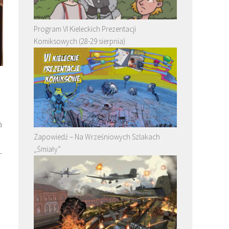
Program VI Kieleckich Prezentacji
Komiksowych (28-29 sierpnia)
a
Zapowiedź – Na Wrześniowych Szlakach
„Śmiały”
-