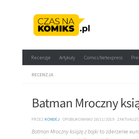
Skip to content
Recenzje komiksów M
Recenzje
Artykuły
Comics Netexpress
Pre
RECENZJA
Batman Mroczny książ
PRZEZ
KONDEJ
· OPUBLIKOWANO
26/11/2019
· ZAKTUALI
Batman Mroczny książę z bajki
to zderzenie eur