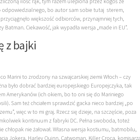
liczoną ilość rąk, tym razem ulepiona przez kogoś ze
 odpowiedzialnego, bo autor sam sobie tutaj sterem,
przyciągnęło większość odbiorców, przynajmniej tych,
czy Batman. Ciekawość, jak wypadła wersja „made in EU”.
 z bajki
ico Marini to zrodzony na szwajcarskiej ziemii Włoch – czy
na było dobrać bardziej europejskiego Europejczyka, tak
em Amerykanów (ich okiem, bo to oni się do Mariniego
osili). Sam też chciałem sprawdzić gacka nieco bardziej „po
zemu”, więc w to mi graj. Rzecz się dzieje, na szczęście, poza
imkolwiek kontinuum z fabryki DC. Pełna swoboda, toteż
ie chłopak nie żałował. Własna wersja kostiumu, batmobilu,
acja Jokera, Harley Quinn, Catwoman, Killer Croca, komisarz