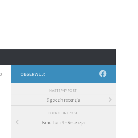
0
OBSERWUJ:
NASTĘPNY POST
9 godzin recenzja
POPRZEDNI POST
Bradl tom 4 – Recenzja