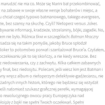
ż marudzić nie ma co. Może się Marini bał przekombinować,
ł na zabawie w swoje własne wersje bohaterów i miejsc, a
u chciał czegoś typowo batmanowego, takiego evergreen,
e, bez szansy na skuchę. Czyli? Nietoperz versus Joker.
ywanie informacji, kradzieże, strzelaniny, bójki, zagadki. No,
łem nie było. Różnica tkwi w szczegółach:
Batman Mroczny
sadza się na takim pomyśle, jakoby Bruce spłodził
oker to potomstwo porwał i szantażował Bruce’a. Czytałem,
czekiwaniu jak to się skończy, a nie kiedy wreszcie. Bez
 z niedowierzania, czy z zachwytu. Kilka całkiem zabawnych
 finał, bez niedosytu. Polecam, jeśli wiesz kim jest Batman i
wny wręcz album o nietoperzym detektywie-gadżeciarzu, nie
dnych innych historii, którego nie będziesz się wstydził
Jeśli natomiast szukasz graficznej perełki, wymagającej
albo rewolucyjnego owocu pracy Europejczyka nad
siążę z bajki
nie spełni Twoich oczekiwań. Spełni