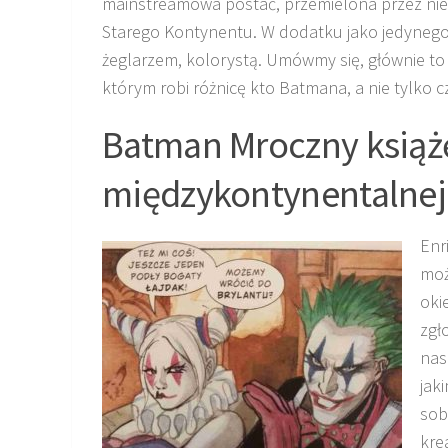
mainstreamowa postać, przemielona przez niez
Starego Kontynentu. W dodatku jako jedynego
żeglarzem, kolorystą. Umówmy się, głównie to 
którym robi różnicę kto Batmana, a nie tylko 
Batman Mroczny książę
międzykontynentalnej
Enr
moż
oki
zgł
nas
jak
sob
kre