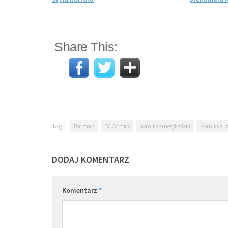
Share This:
Tagi:
Batman
DC Comics
komiks amerykański
Komiks eur
DODAJ KOMENTARZ
Komentarz
*