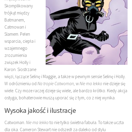
Skomplikowany
trójkąt między
Batmanem,
Catmowan i
Slamem. Pełen
wsparcia, ciepła i
wzajemnego
zrozumienia
związek Holly i
Karon. Siostrzane
więzi, łączące Selinę i Maggie, a także w pewnym sensie Selinę i Holly.
W odróżnieniu od
Na tropie Catwoman,
w
Nie ma lekko
nie dzieje się
wiele. Czy może raczej dzieje się wiele, ale bardzo krótko. Kiedy akcja
ostyga, bohaterowie muszą uporać się z tym, co z niej wynika.
Wysoka jakość i ilustracje
Catwoman.
Nie ma lekko
to nie tylko świetna fabuła. To także uczta
dla oka. Cameron Stewart nie odszedł za daleko od stylu