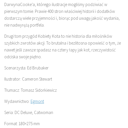
DarwynaCooke’a, którego ilustracje mogliśmy podziwiać w
pierwszym tomie. Prawie 400 stron właściwiej historii i dodatków
dostarczą wiele przyjemności i, biorąc pod uwagę jakość wydania,
nie nadwyrężą portfela.
Drugi tom przygód Kobiety Kota to nie historia dla miłośników
szybkich zwrotów akcji. To brutalna i bezlitosna opowieść o tym, że
nawet jeśli zawsze spadasz na cztery łapy jak kot, rzeczywistość
odciska swoje piętno.
Scenarzysta: Ed Brubaker
Ilustrator: Cameron Stewart
Tłumacz: Tomasz Sidorkiewicz
Wydawnictwo:
Egmont
Seria: DC Deluxe, Catwoman
Format: 180×275 mm