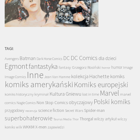
TAGI:
DC Comics
DC
Batman
dla dzieci
Avengers
Dark Horse Comics
Egmont
fantastyka
Grzegorz Rosiński
humor
fantasy
Image
horror
Inne
kolekcja Hachette
komiks
Image Comics
Jean Van Hamme
komiks amerykański
Komiks europejski
Marvel
Kultura Gniewu
komiks historyczny
kryminał
lost in time
marvel
Polski komiks
obyczajowy
Non Stop Comics
comics
Nagle Comics
science fiction
Spider-man
przygodowy
Secret Wars
recenzja
superbohaterowie
Thorgal
wilczy artykuł
wilczy
Taurus Media
Thor
WKKM
X-men
komiks
wilk
zapowiedzi