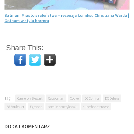
Batman. Miasto szaleństwa – recenzja komiksu Christiana Warda |
Gotham w stylu horroru
Share This:
Tagi:
Cameron Stewart
Catwoman
Cooke
DC Comics
DC Deluxe
Ed Brubaker
Egmont
komiks amerykański
superbohaterowie
DODAJ KOMENTARZ