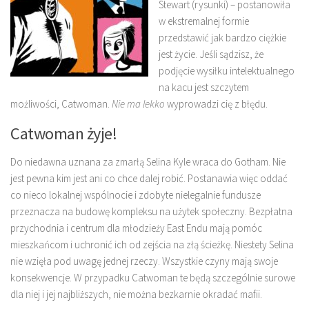
Stewart (rysunki) – postanowiła
w ekstremalnej formie
przedstawić jak bardzo ciężkie
jest życie. Jeśli sądzisz, że
podjęcie wysiłku intelektualnego
na kacu jest szczytem
możliwości, Catwoman.
Nie ma lekko
wyprowadzi cię z błędu.
Catwoman żyje!
Do niedawna uznana za zmarłą Selina Kyle wraca do Gotham. Nie
jest pewna kim jest ani co chce dalej robić. Postanawia więc oddać
co nieco lokalnej wspólnocie i zdobyte nielegalnie fundusze
przeznacza na budowę kompleksu na użytek społeczny. Bezpłatna
przychodnia i centrum dla młodzieży East Endu mają pomóc
mieszkańcom i uchronić ich od zejścia na złą ścieżkę. Niestety Selina
nie wzięła pod uwagę jednej rzeczy. Wszystkie czyny mają swoje
konsekwencje. W przypadku Catwoman te będą szczególnie surowe
dla niej i jej najbliższych, nie można bezkarnie okradać mafii.