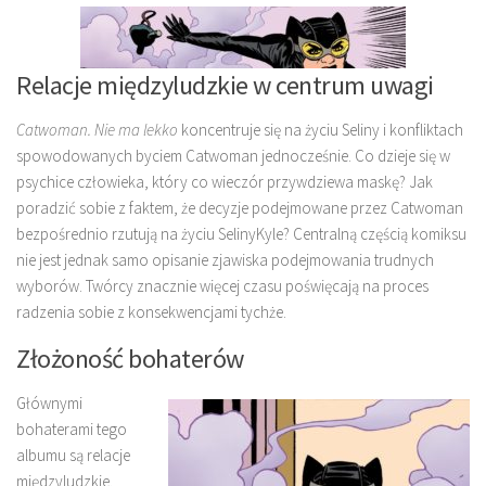
Relacje międzyludzkie w centrum uwagi
Catwoman. Nie ma lekko
koncentruje się na życiu Seliny i konfliktach
spowodowanych byciem Catwoman jednocześnie. Co dzieje się w
psychice człowieka, który co wieczór przywdziewa maskę? Jak
poradzić sobie z faktem, że decyzje podejmowane przez Catwoman
bezpośrednio rzutują na życiu SelinyKyle? Centralną częścią komiksu
nie jest jednak samo opisanie zjawiska podejmowania trudnych
wyborów. Twórcy znacznie więcej czasu poświęcają na proces
radzenia sobie z konsekwencjami tychże.
Złożoność bohaterów
Głównymi
bohaterami tego
albumu są relacje
międzyludzkie.