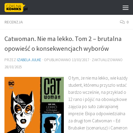
Skip to content
RECENZJA
0
Catwoman. Nie ma lekko. Tom 2 – brutalna
opowieść o konsekwencjach wyborów
PRZEZ
IZABELA JULKE
· OPUBLIKOWANO
13/03/2017
· ZAKTUALIZOWANO
28/03/2025
O tym, że nie ma lekko, wie każdy
student, któremu przyszło wstać
bardzo wcześnie, na przykład o
12 rano i pójść na obowiązkowe
zajęcia po suto zakrapianej
imprezie. Ekipa odpowiedzialna
za drugi tom Catwoman – Ed
Brubaker (scenariusz) i Cameron