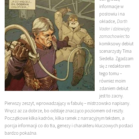
informacje w
posłowiu i na
okładce,
Darth
Vader i dziewiąty
zamachowiec
to
komiksowy debiut
scenarzysty Tima
Siedella. Zgadzam
się z redaktorem
tego tomu –
również moim
zdaniem debiut
jest to zacny.
Pierwszy zeszyt, wprowadzający w fabułę – mistrzowsko napisany.
Wręcz aż za dobrze, bo odstaje znacząco poziomem od reszty.
Początkowe kilka kadrów, kilka ramek z narracyjnym tekstem, a
porcja informacji co do tła, genezy i charakteru kluczowych postaci
bardzo pokaźna.