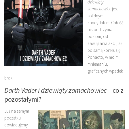
dziewiąty
zamachowiec
jest
solidnym
kandydatem. Całość
historii trzyma
poziom, od
zawiązania akcji, aż
po samą konkluzję.
Ponadto, w moim
mniemaniu,
graficznych wpadek
brak.
Darth Vader i dziewiąty zamachowiec
– co z
pozostałymi?
Już na samym
początku
dowiadujemy