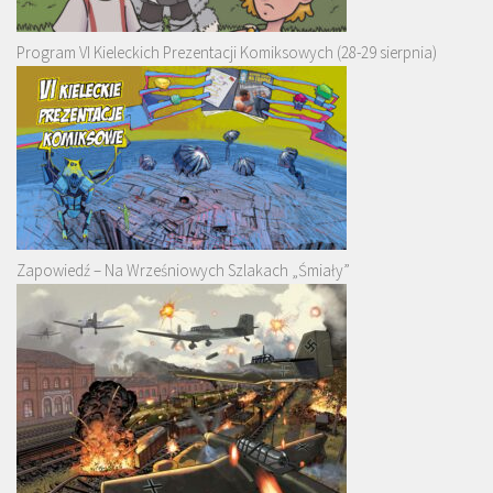
Program VI Kieleckich Prezentacji Komiksowych (28-29 sierpnia)
Zapowiedź – Na Wrześniowych Szlakach „Śmiały”