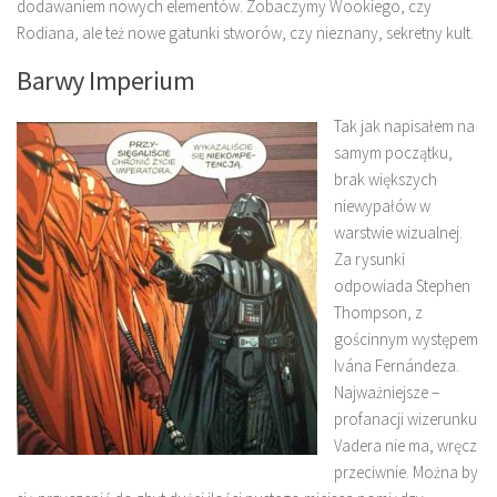
dodawaniem nowych elementów. Zobaczymy Wookiego, czy
Rodiana, ale też nowe gatunki stworów, czy nieznany, sekretny kult.
Barwy Imperium
Tak jak napisałem na
samym początku,
brak większych
niewypałów w
warstwie wizualnej.
Za rysunki
odpowiada Stephen
Thompson, z
gościnnym występem
Ivána Fernándeza.
Najważniejsze –
profanacji wizerunku
Vadera nie ma, wręcz
przeciwnie. Można by