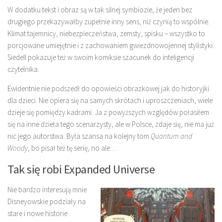
W dodatku tekst i obraz są w tak silnej symbiozie, że jeden bez
drugiego przekazywałby zupełnie inny sens, niż czynią to wspólnie.
Klimat tajemnicy, niebezpieczeństwa, zemsty, spisku – wszystko to
porcjowane umiejętnie i z zachowaniem gwiezdnowojennej stylistyki.
Siedell pokazuje też w swoim komiksie szacunek do inteligencji
czytelnika.
Ewidentnie nie podszedł do opowieści obrazkowej jak do historyjki
dla dzieci. Nie opiera się na samych skrótach i uproszczeniach, wiele
dzieje się pomiędzy kadrami. Ja z powyższych względów połasiłem
się na inne dzieła tego scenarzysty, ale w Polsce, zdaje się, nie ma już
nic jego autorstwa. Była szansa na kolejny tom
Quantum and
Woody
, bo pisał też tę serię, no ale…
Tak się robi Expanded Universe
Nie bardzo interesują mnie
Disneyowskie podziały na
stare i nowe historie