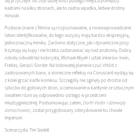
się przyczepić do zbyt dużej ilości pustego miejsca pomiędzy
kadrami na kilku stronach, ale to żadna wpadka, ledwie drobny
minusik.
Postacie znane z filmów są rozpoznawalne, a nowowprowadzane
łatwo identyfikowalne, do tego wszyscy mają bardzo ekspresyjną,
jednoznaczną mimikę. Zarówno statyczne, jak i dynamiczne pozy
trzymają się kupy i nie trzeba zastanawiać się nad anatomią. Dobrą
robotę odwalili też kolorysta, Michael Atiyeh i sztab inkerów: Irwin,
Freitas, Geraci i Gorder. Na lodowatej planecie czuć chłód z
zastosowanych barw, a słoneczne refleksy na Coruscant wydają się
z kolei grzać kartki komiksu. Szczegóły nie zginęły po drodze od
szkiców do gotowych stron, a cieniowanie w kantynie ze sztucznym
światłem różni się odpowiednio od tego w przestrzeni
międzygwiezdnej. Podsumowując zatem,
Darth Vader i dziewiąty
zamachowiec
, został przygotowany zdecydowanie ku chwale
Imperium.
Scenarzysta: Tim Siedell