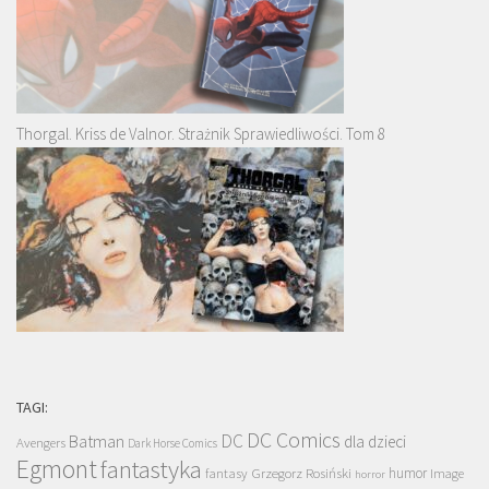
Thorgal. Kriss de Valnor. Strażnik Sprawiedliwości. Tom 8
TAGI:
DC Comics
DC
Batman
dla dzieci
Avengers
Dark Horse Comics
Egmont
fantastyka
Grzegorz Rosiński
humor
fantasy
Image
horror