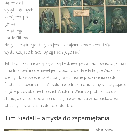
się, że ktoś
wysyła płatnych
zabójców po
głowę
potężnego
Lorda Sithów.
Na tyle potężnego, że tylko jeden z najemników przedarł się
wystarczająco blisko, by zginąć z jego ręki.
Tytuł komiksu nie wziął się znikąd – dziewiąty zamachowiec to jednak
inna liga, być może nawet jednoosobowa. Tyle tylko, że Vader, jak
wiemy, dożył szóstej części sagi, więc pewne podejrzenia co do
finału już możemy mieć. Absolutnie jednak nie nudzimy się, czytając o
z góry przesądzonych losach Anakina. Wiemy z grubsza co się
stanie, ale autor opowieści umiejętnie wzbudza w nas ciekawość.
Chcemy sprawdzić jak do tego dojdzie.
Tim Siedell – artysta do zapamiętania
Jak głoszą