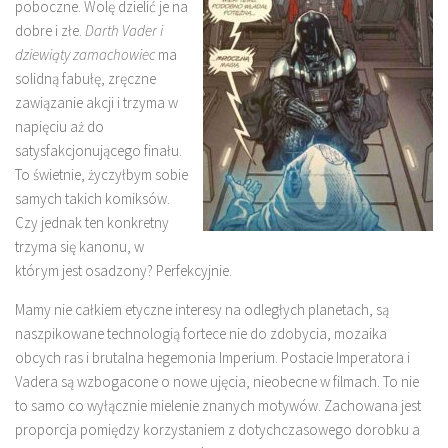
poboczne. Wolę dzielić je na
dobre i złe.
Darth Vader i
dziewiąty zamachowiec
ma
solidną fabułę, zręczne
zawiązanie akcji i trzyma w
napięciu aż do
satysfakcjonującego finału.
To świetnie, życzyłbym sobie
samych takich komiksów.
Czy jednak ten konkretny
trzyma się kanonu, w
którym jest osadzony? Perfekcyjnie.
Mamy nie całkiem etyczne interesy na odległych planetach, są
naszpikowane technologią fortece nie do zdobycia, mozaika
obcych ras i brutalna hegemonia Imperium. Postacie Imperatora i
Vadera są wzbogacone o nowe ujęcia, nieobecne w filmach. To nie
to samo co wyłącznie mielenie znanych motywów. Zachowana jest
proporcja pomiędzy korzystaniem z dotychczasowego dorobku a