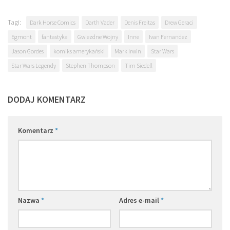
Tagi:
Dark Horse Comics
Darth Vader
Denis Freitas
Drew Geraci
Egmont
fantastyka
Gwiezdne Wojny
Inne
Ivan Fernandez
Jason Gordes
komiks amerykański
Mark Irwin
Star Wars
Star Wars Legendy
Stephen Thompson
Tim Siedell
DODAJ KOMENTARZ
Komentarz
*
Nazwa
*
Adres e-mail
*