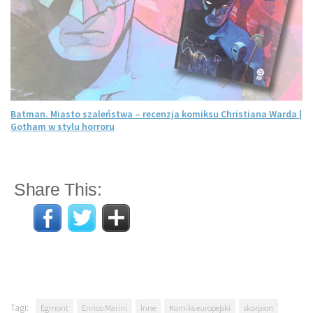
Batman. Miasto szaleństwa – recenzja komiksu Christiana Warda |
Gotham w stylu horroru
Share This:
Tagi:
Egmont
Enrico Marini
Inne
Komiks europejski
skorpion