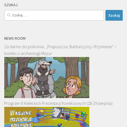
SZUKAJ
Szukaj:
NEWS ROOM
Za darmo do pobrania: „Prapuszcza. Barbarzyńcy i Rzymianie” –
komiks o archeologii Mazur
Program VI Kieleckich Prezentacji Komiksowych (28-29 sierpnia)