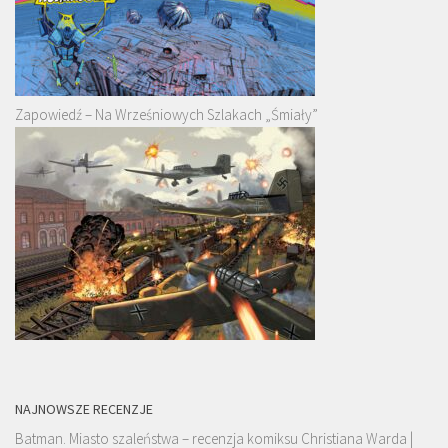
Zapowiedź – Na Wrześniowych Szlakach „Śmiały”
NAJNOWSZE RECENZJE
Batman. Miasto szaleństwa – recenzja komiksu Christiana Warda |