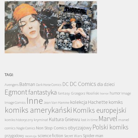
TAGI:
DC Comics
DC
Batman
dla dzieci
Avengers
Dark Horse Comics
Egmont
fantastyka
Grzegorz Rosiński
humor
fantasy
Image
horror
Inne
kolekcja Hachette
komiks
Image Comics
Jean Van Hamme
komiks amerykański
Komiks europejski
Marvel
Kultura Gniewu
komiks historyczny
kryminał
lost in time
marvel
Polski komiks
obyczajowy
Non Stop Comics
comics
Nagle Comics
science fiction
Spider-man
przygodowy
Secret Wars
recenzja