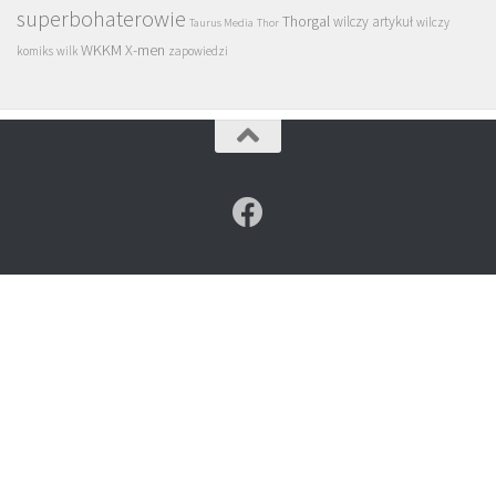
superbohaterowie
Thorgal
wilczy artykuł
wilczy
Taurus Media
Thor
WKKM
X-men
komiks
wilk
zapowiedzi