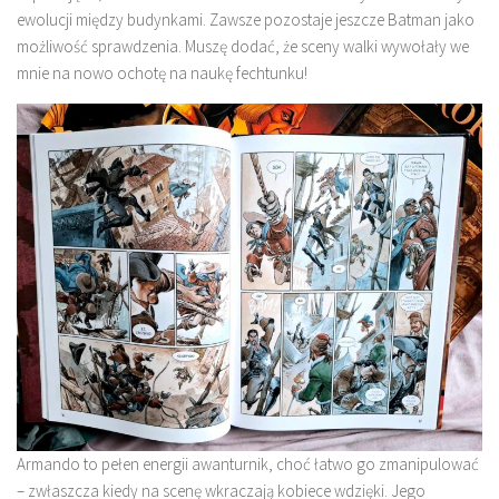
ewolucji między budynkami. Zawsze pozostaje jeszcze Batman jako
możliwość sprawdzenia. Muszę dodać, że sceny walki wywołały we
mnie na nowo ochotę na naukę fechtunku!
Armando to pełen energii awanturnik, choć łatwo go zmanipulować
– zwłaszcza kiedy na scenę wkraczają kobiece wdzięki. Jego