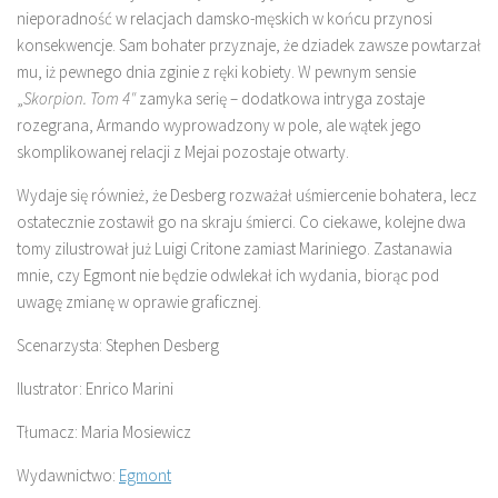
nieporadność w relacjach damsko-męskich w końcu przynosi
konsekwencje. Sam bohater przyznaje, że dziadek zawsze powtarzał
mu, iż pewnego dnia zginie z ręki kobiety. W pewnym sensie
„
Skorpion. Tom 4″
zamyka serię – dodatkowa intryga zostaje
rozegrana, Armando wyprowadzony w pole, ale wątek jego
skomplikowanej relacji z Mejai pozostaje otwarty.
Wydaje się również, że Desberg rozważał uśmiercenie bohatera, lecz
ostatecznie zostawił go na skraju śmierci. Co ciekawe, kolejne dwa
tomy zilustrował już Luigi Critone zamiast Mariniego. Zastanawia
mnie, czy Egmont nie będzie odwlekał ich wydania, biorąc pod
uwagę zmianę w oprawie graficznej.
Scenarzysta: Stephen Desberg
Ilustrator: Enrico Marini
Tłumacz: Maria Mosiewicz
Wydawnictwo:
Egmont