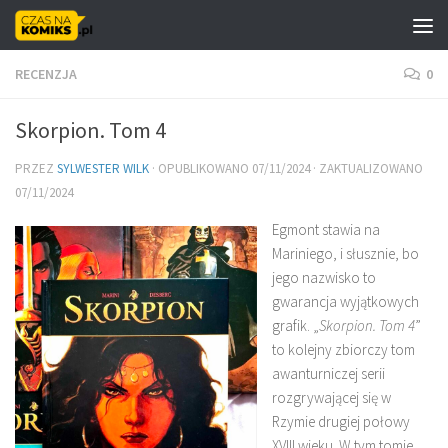
Skip to content
RECENZJA
0
Skorpion. Tom 4
PRZEZ
SYLWESTER WILK
· OPUBLIKOWANO
07/11/2024
· ZAKTUALIZOWANO
07/11/2024
Egmont stawia na
Mariniego, i słusznie, bo
jego nazwisko to
gwarancja wyjątkowych
grafik. „
Skorpion. Tom 4
”
to kolejny zbiorczy tom
awanturniczej serii
rozgrywającej się w
Rzymie drugiej połowy
XVIII wieku. W tym tomie