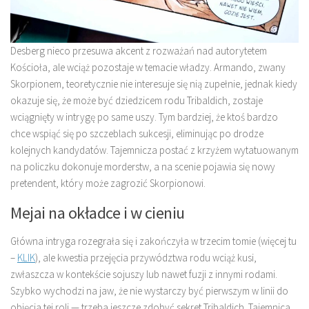
Desberg nieco przesuwa akcent z rozważań nad autorytetem
Kościoła, ale wciąż pozostaje w temacie władzy. Armando, zwany
Skorpionem, teoretycznie nie interesuje się nią zupełnie, jednak kiedy
okazuje się, że może być dziedzicem rodu Tribaldich, zostaje
wciągnięty w intrygę po same uszy. Tym bardziej, że ktoś bardzo
chce wspiąć się po szczeblach sukcesji, eliminując po drodze
kolejnych kandydatów. Tajemnicza postać z krzyżem wytatuowanym
na policzku dokonuje morderstw, a na scenie pojawia się nowy
pretendent, który może zagrozić Skorpionowi.
Mejai na okładce i w cieniu
Główna intryga rozegrała się i zakończyła w trzecim tomie (więcej tu
–
KLIK
), ale kwestia przejęcia przywództwa rodu wciąż kusi,
zwłaszcza w kontekście sojuszy lub nawet fuzji z innymi rodami.
Szybko wychodzi na jaw, że nie wystarczy być pierwszym w linii do
objęcia tej roli — trzeba jeszcze zdobyć sekret Tribaldich. Tajemnica