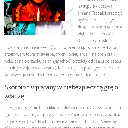
następuje kluczowa
zmiana: Trebaldi przestaje
być papieżem, a jego
droga prowadzi go coraz
głębiej w szaleństwo.
Definicje serii jednak
pozostają niezmienne — główny bohater wciąż poszukuje skarbu,
przebywa w towarzystwie pięknych kobiet, a walki na broń białą
wciąż są na porządku dziennym (choć i pistolety od czasu do czasu
znajdują swoje zastosowanie). Nie brakuje też pościgów, zarówno
lądowych, jak i po dachach, co dodaje całości tempa i akcji.
Skorpion wplątany w niebezpieczną grę o
władzę
Przy „
Armadzie”
miałem lekkie wątpliwości co do strategii tworzenia
grubszych wydań, ale przy „
Skorpionie”
sprawa jest jeszcze bardziej
zagadkowa. Czwarty album zawiera tomy 11 i 12, czyli „
Dziewiąty