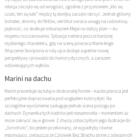
relacja zaczęła się od wrogości, zgodnie z przysłowiem „kto się
czubi, ten się lubi” między tą dwójką zaczęło iskrzyć. Jednak główny
bohater, skłonny do flirtów, wkrótce zwraca uwagę na rudowłosą
piękność, co skutkuje odsunięciem Mejai na dalszy plan — ku
mojemu rozczarowaniu. Sytuacja nabiera jeszcze bardziej
mydlanego charakteru, gdy na scenę powraca Marie-Ange.
Włączenie Skorpiona w rolę ojca dodaje zupełnie nowej
perspektywy i prowadzi do humorystycznych, a zarazem
odświeżających wątków.
Marini na dachu
Marini prezentuje się tutaj w doskonałej formie – każda plansza jest
perfekcyjnie dopracowana pod względem kolorystyki. Na
szczególne wyróżnienie zasługuje jednak scena pościgu po
dachach. Dynamika tych kadrów jest niesamowita – momentami aż
może zakręcić się w głowie. Z chęcią zobaczyłbym jego ilustracje do
„
Daredevila”
, bo jestem przekonany, że wypadłyby równie
imponująco, zwłaszcza że Człowiek Bez Strachu słynie z odważnych