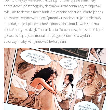
ród”
i „
Fałszywy wieszczek”
. Może Egmont kieruje się zamkniętym
charakterem poszczególnych tomów, uzasadniając tym objętość
cykli, ale ta decyzja może budzić mieszane odczucia. Warto jednak
zauważyć, że tym wydaniem Egmont wreszcie oferuje premierowy
materiał, co jest plusem, choć jednocześnie tom 11 wciąż można
dostać na rynku dzięki Taurus Media. To oznacza, że jeśli ktoś kupił
go wcześniej, będzie musiał nabyć go ponownie w wydaniu
zbiorczym, aby kontynuować lekturę serii.