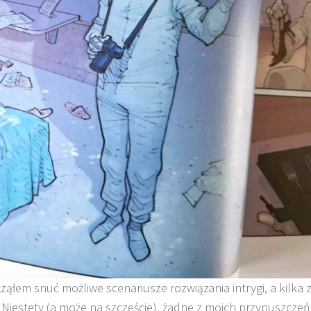
ąłem snuć możliwe scenariusze rozwiązania intrygi, a kilka 
iestety (a może na szczęście), żadne z moich przypuszczeń