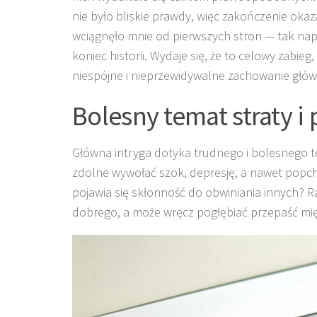
nie było bliskie prawdy, więc zakończenie okaza
wciągnęło mnie od pierwszych stron — tak na
koniec historii. Wydaje się, że to celowy zabie
niespójne i nieprzewidywalne zachowanie głó
Bolesny temat straty i
Główna intryga dotyka trudnego i bolesnego te
zdolne wywołać szok, depresję, a nawet popchną
pojawia się skłonność do obwiniania innych? Ra
dobrego, a może wręcz pogłębiać przepaść mię