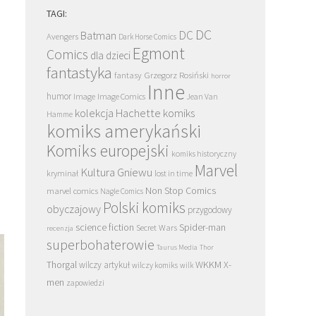
TAGI:
DC
DC
Batman
Avengers
Dark Horse Comics
Egmont
Comics
dla dzieci
fantastyka
Grzegorz Rosiński
fantasy
horror
Inne
humor
Image
Image Comics
Jean Van
kolekcja Hachette
komiks
Hamme
komiks amerykański
Komiks europejski
komiks historyczny
Marvel
Kultura Gniewu
kryminał
lost in time
Non Stop Comics
marvel comics
Nagle Comics
Polski komiks
obyczajowy
przygodowy
science fiction
Spider-man
Secret Wars
recenzja
superbohaterowie
Taurus Media
Thor
Thorgal
WKKM
X-
wilczy artykuł
wilczy komiks
wilk
men
zapowiedzi