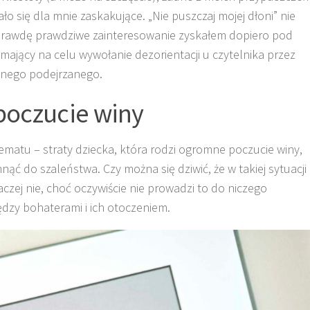
ło się dla mnie zaskakujące. „Nie puszczaj mojej dłoni” nie
prawdę prawdziwe zainteresowanie zyskałem dopiero pod
g, mający na celu wywołanie dezorientacji u czytelnika przez
wnego podejrzanego.
 poczucie winy
matu – straty dziecka, która rodzi ogromne poczucie winy,
ć do szaleństwa. Czy można się dziwić, że w takiej sytuacji
czej nie, choć oczywiście nie prowadzi to do niczego
dzy bohaterami i ich otoczeniem.