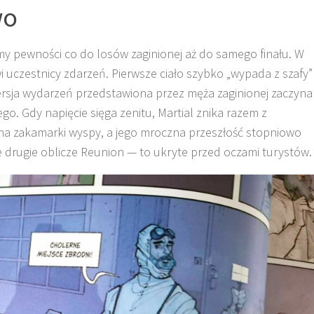
wo
my pewności co do losów zaginionej aż do samego finału. W
wi uczestnicy zdarzeń. Pierwsze ciało szybko „wypada z szafy”
 Wersja wydarzeń przedstawiona przez męża zaginionej zaczyna
go. Gdy napięcie sięga zenitu, Martial znika razem z
zna zakamarki wyspy, a jego mroczna przeszłość stopniowo
 drugie oblicze Reunion — to ukryte przed oczami turystów.