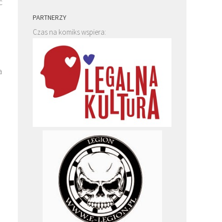
ć
PARTNERZY
Czas na komiks wspiera:
a