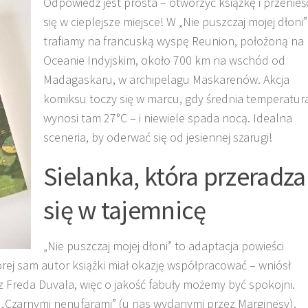
Odpowiedź jest prosta – otworzyć książkę i przenieś
się w cieplejsze miejsce! W „Nie puszczaj mojej dłoni”
trafiamy na francuską wyspę Reunion, położoną na
Oceanie Indyjskim, około 700 km na wschód od
Madagaskaru, w archipelagu Maskarenów. Akcja
komiksu toczy się w marcu, gdy średnia temperatur
wynosi tam 27°C – i niewiele spada nocą. Idealna
sceneria, by oderwać się od jesiennej szarugi!
Sielanka, która przeradza
się w tajemnicę
„Nie puszczaj mojej dłoni” to adaptacja powieści
rej sam autor książki miał okazję współpracować – wniósł
 Freda Duvala, więc o jakość fabuły możemy być spokojni.
„Czarnymi nenufarami” (u nas wydanymi przez Marginesy).