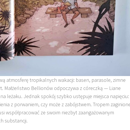
ą atmosferę tropikalnych wakacji: basen, parasole, zimne
rort. Małżeństwo Bellionów odpoczywa z córeczką — Liane
ę na leżaku. Jednak spokój szybko ustępuje miejsca napięciu:
nienia z porwaniem, czy może z zabójstwem. Tropem zaginione
ra musi współpracować ze swoim niezbyt zaangażowanym
 substancji.