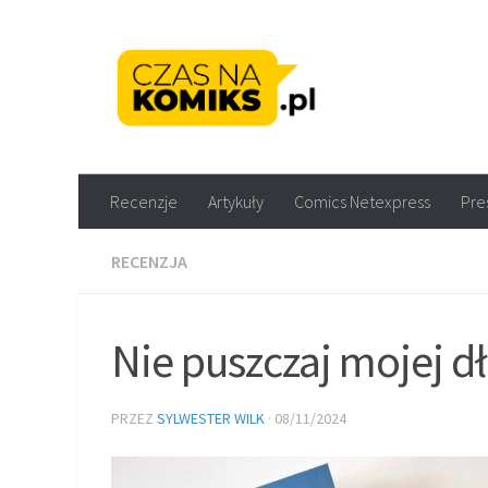
Skip to content
Recenzje komiksów M
Recenzje
Artykuły
Comics Netexpress
Pre
RECENZJA
Nie puszczaj mojej d
PRZEZ
SYLWESTER WILK
·
08/11/2024