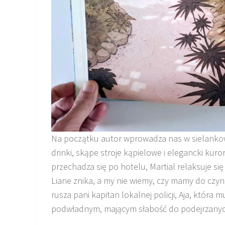
Na początku autor wprowadza nas w sielankow
drinki, skąpe stroje kąpielowe i elegancki ku
przechadza się po hotelu, Martial relaksuje si
Liane znika, a my nie wiemy, czy mamy do czy
rusza pani kapitan lokalnej policji, Aja, któ
podwładnym, mającym słabość do podejrzanych