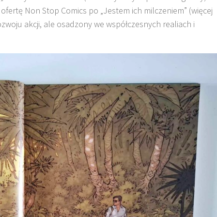
ofertę Non Stop Comics po „Jestem ich milczeniem” (więcej
ozwoju akcji, ale osadzony we współczesnych realiach i