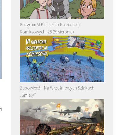
Program VI Kieleckich Prezentacji
Komiksowych (28-29 sierpnia)
Zapowiedź – Na Wrześniowych Szlakach
„Śmiały”
j