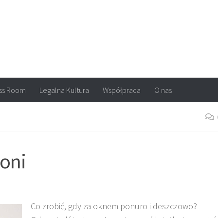
arvel, DC Comics, Image, newsy, konkursy. Wszystko o komiksach
ss Room
Legalna Kultura
Współpraca
O nas
łoni
Co zrobić, gdy za oknem ponuro i deszczowo?