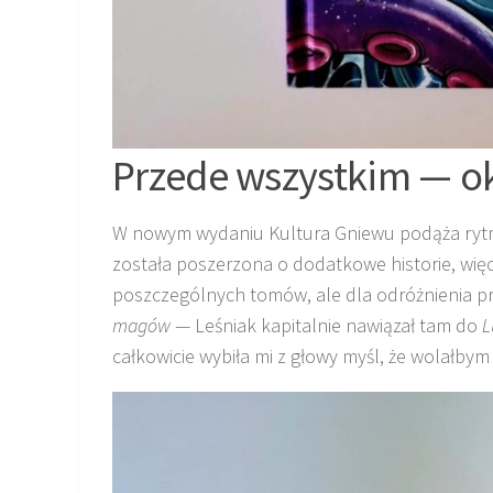
Przede wszystkim — o
W nowym wydaniu Kultura Gniewu podąża ryt
została poszerzona o dodatkowe historie, więc
poszczególnych tomów, ale dla odróżnienia p
magów
— Leśniak kapitalnie nawiązał tam do
L
całkowicie wybiła mi z głowy myśl, że wolałbym 