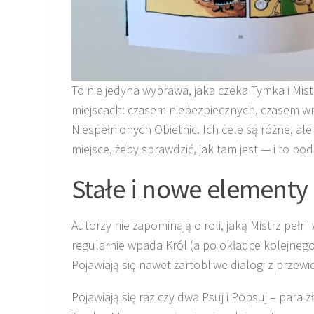
To nie jedyna wyprawa, jaka czeka Tymka i Mi
miejscach: czasem niebezpiecznych, czasem w
Niespełnionych Obietnic. Ich cele są różne, ale
miejsce, żeby sprawdzić, jak tam jest — i to pod
Stałe i nowe elementy 
Autorzy nie zapominają o roli, jaką Mistrz pełni
regularnie wpada Król (a po okładce kolejnego
Pojawiają się nawet żartobliwe dialogi z prze
Pojawiają się raz czy dwa Psuj i Popsuj – para