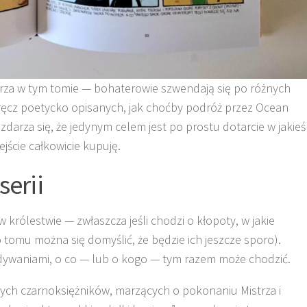
strza w tym tomie — bohaterowie szwendają się po różnych
ręcz poetycko opisanych, jak choćby podróż przez Ocean
 zdarza się, że jedynym celem jest po prostu dotarcie w jakieś
ejście całkowicie kupuję.
serii
 w królestwie — zwłaszcza jeśli chodzi o kłopoty, w jakie
 tomu można się domyślić, że będzie ich jeszcze sporo).
widywaniami, o co — lub o kogo — tym razem może chodzić.
 złych czarnoksiężników, marzących o pokonaniu Mistrza i