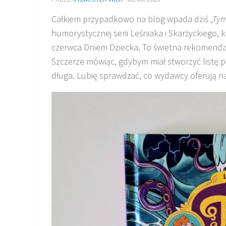
Całkiem przypadkowo na blog wpada dziś
„Tym
humorystycznej serii Leśniaka i Skarżyckiego, 
czerwca Dniem Dziecka. To świetna rekomendac
Szczerze mówiąc, gdybym miał stworzyć listę p
długa. Lubię sprawdzać, co wydawcy oferują n