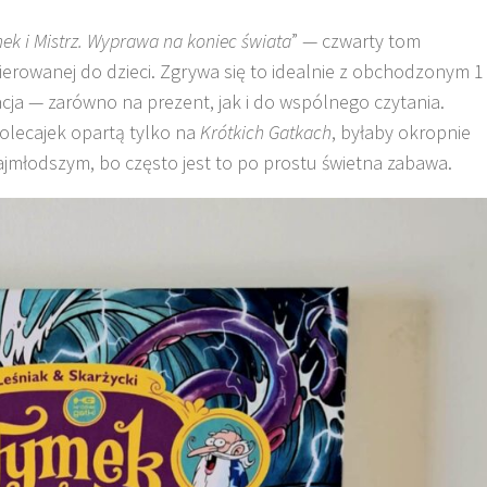
ek i Mistrz. Wyprawa na koniec świata
” — czwarty tom
kierowanej do dzieci. Zgrywa się to idealnie z obchodzonym 1
ja — zarówno na prezent, jak i do wspólnego czytania.
olecajek opartą tylko na
Krótkich Gatkach
, byłaby okropnie
ajmłodszym, bo często jest to po prostu świetna zabawa.