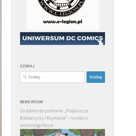
SZUKAJ
Szukaj:
NEWS ROOM
Za darmo do pobrania: „Prapuszcza.
Barbarzyńcy i Rzymianie” – komiks o
archeologii Mazur