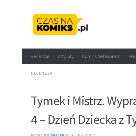
Skip to content
Recenzje komiksów M
Recenzje
Artykuły
Comics Netexpress
Pre
RECENZJA
Tymek i Mistrz. Wypr
4 – Dzień Dziecka z 
PRZEZ
SYLWESTER WILK
·
01/06/2025