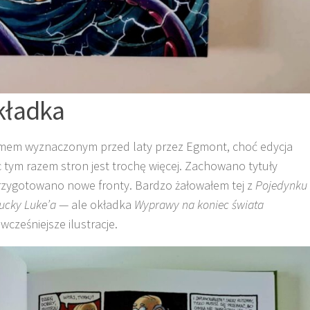
kładka
mem wyznaczonym przed laty przez Egmont, choć edycja
 tym razem stron jest trochę więcej. Zachowano tytuły
rzygotowano nowe fronty. Bardzo żałowałem tej z
Pojedynku
ucky Luke’a
— ale okładka
Wyprawy na koniec świata
wcześniejsze ilustracje.