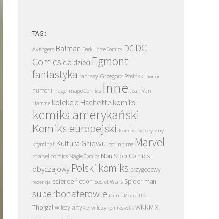
TAGI:
DC
DC
Batman
Avengers
Dark Horse Comics
Egmont
Comics
dla dzieci
fantastyka
Grzegorz Rosiński
fantasy
horror
Inne
humor
Image
Image Comics
Jean Van
kolekcja Hachette
komiks
Hamme
komiks amerykański
Komiks europejski
komiks historyczny
Marvel
Kultura Gniewu
kryminał
lost in time
Non Stop Comics
marvel comics
Nagle Comics
Polski komiks
obyczajowy
przygodowy
science fiction
Spider-man
Secret Wars
recenzja
superbohaterowie
Taurus Media
Thor
Thorgal
WKKM
X-
wilczy artykuł
wilczy komiks
wilk