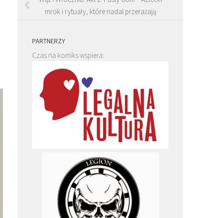
mrok i rytuały, które nadal przerażają
PARTNERZY
Czas na komiks wspiera: