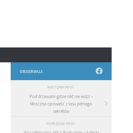
OBSERWUJ:
NASTĘPNY POST
Pod drzewami gdzie nikt nie widzi –
Mroczna opowieść z lasu pełnego
sekretów
POPRZEDNI POST
Wąż i Włócznia. Akt 2. Pusty dom – Aztecki