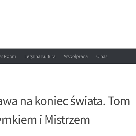
arvel, DC Comics, Image, newsy, konkursy. Wszystko o komiksach
ss Room
Legalna Kultura
Współpraca
O nas
awa na koniec świata. Tom
Tymkiem i Mistrzem