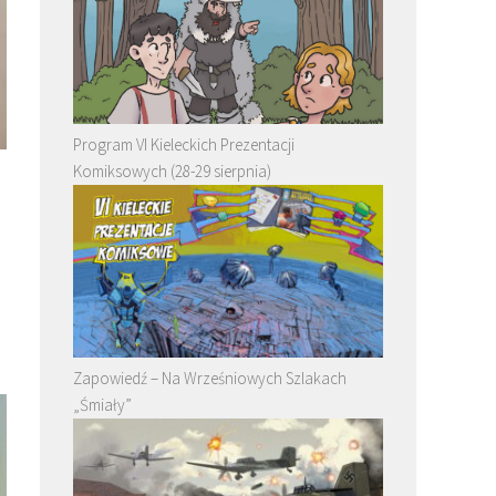
Program VI Kieleckich Prezentacji
Komiksowych (28-29 sierpnia)
Zapowiedź – Na Wrześniowych Szlakach
„Śmiały”