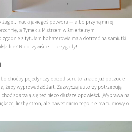
y żagiel, macki jakiegoś potwora — albo przynajmniej
rzchnię, a Tymek z Mistrzem w śmiertelnym
o zgodnie z tytułem bohaterowie mają dotrzeć na samiutki
 okładce? No oczywiście — przygody!
h
 albo choćby pojedynczy epizod serii, to znacie już poczucie
a, żeby wyprowadzić żart. Zazwyczaj autorzy potrzebują
 choć zdarzają się też nieco dłuższe opowieści. „Wyprawa na
ększej liczby stron, ale nawet mimo tego nie ma tu mowy o